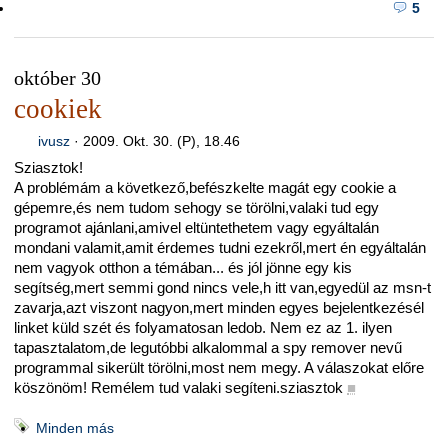
5
október 30
cookiek
ivusz
·
2009. Okt. 30. (P), 18.46
Sziasztok!
A problémám a következő,befészkelte magát egy cookie a
gépemre,és nem tudom sehogy se törölni,valaki tud egy
programot ajánlani,amivel eltüntethetem vagy egyáltalán
mondani valamit,amit érdemes tudni ezekről,mert én egyáltalán
nem vagyok otthon a témában... és jól jönne egy kis
segítség,mert semmi gond nincs vele,h itt van,egyedül az msn-t
zavarja,azt viszont nagyon,mert minden egyes bejelentkezésél
linket küld szét és folyamatosan ledob. Nem ez az 1. ilyen
tapasztalatom,de legutóbbi alkalommal a spy remover nevű
programmal sikerült törölni,most nem megy. A válaszokat előre
köszönöm! Remélem tud valaki segíteni.sziasztok
■
Minden más