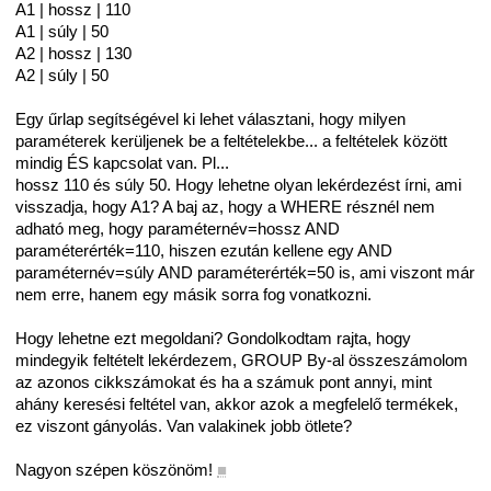
A1 | hossz | 110
A1 | súly | 50
A2 | hossz | 130
A2 | súly | 50
Egy űrlap segítségével ki lehet választani, hogy milyen
paraméterek kerüljenek be a feltételekbe... a feltételek között
mindig ÉS kapcsolat van. Pl...
hossz 110 és súly 50. Hogy lehetne olyan lekérdezést írni, ami
visszadja, hogy A1? A baj az, hogy a WHERE résznél nem
adható meg, hogy paraméternév=hossz AND
paraméterérték=110, hiszen ezután kellene egy AND
paraméternév=súly AND paraméterérték=50 is, ami viszont már
nem erre, hanem egy másik sorra fog vonatkozni.
Hogy lehetne ezt megoldani? Gondolkodtam rajta, hogy
mindegyik feltételt lekérdezem, GROUP By-al összeszámolom
az azonos cikkszámokat és ha a számuk pont annyi, mint
ahány keresési feltétel van, akkor azok a megfelelő termékek,
ez viszont gányolás. Van valakinek jobb ötlete?
Nagyon szépen köszönöm!
■