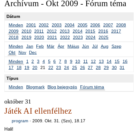
Archívum - Okt 2009 - Fórum téma
Dátum
Minden
2001
2002
2003
2004
2005
2006
2007
2008
2009
2010
2011
2012
2013
2014
2015
2016
2017
2018
2019
2020
2021
2022
2023
2024
2025
Minden
Jan
Feb
Már
Ápr
Május
Jún
Júl
Aug
Szep
Okt
Nov
Dec
Minden
1
2
3
4
5
6
7
8
9
10
11
12
13
14
15
16
17
18
19
20
21
22
23
24
25
26
27
28
29
30
31
Típus
Minden
Blogmark
Blog bejegyzés
Fórum téma
október 31
Játék AI ellenfélhez
program
·
2009. Okt. 31. (Szo), 18.17
Hali!