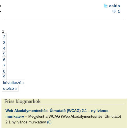
csirip
1
1
2
3
4
5
6
7
8
9
következő ›
utolsó »
Friss blogmarkok
Web Akadálymentesítési Útmutató (WCAG) 2.1 – nyilvános
munkaterv
– Megjelent a WCAG (Web Akadálymentesítési Útmutató)
2.1 nyilvános munkaterv
(0)