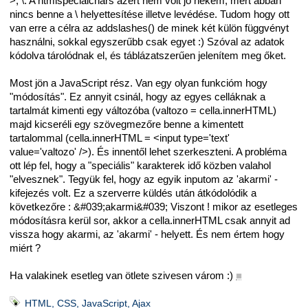
>, \. A htmlspecialchars azért nem volt jó nekem, mert abban
nincs benne a \ helyettesítése illetve levédése. Tudom hogy ott
van erre a célra az addslashes() de minek két külön függvényt
használni, sokkal egyszerűbb csak egyet :) Szóval az adatok
kódolva tárolódnak el, és táblázatszerűen jelenítem meg őket.
Most jön a JavaScript rész. Van egy olyan funkcióm hogy
"módosítás". Ez annyit csinál, hogy az egyes celláknak a
tartalmát kimenti egy változóba (valtozo = cella.innerHTML)
majd kicseréli egy szövegmezőre benne a kimentett
tartalommal (cella.innerHTML = <input type='text'
value='valtozo' />). És innentől lehet szerkeszteni. A probléma
ott lép fel, hogy a "speciális" karakterek idő közben valahol
"elvesznek". Tegyük fel, hogy az egyik inputom az 'akarmi' -
kifejezés volt. Ez a szerverre küldés után átkódolódik a
következőre : &#039;akarmi&#039; Viszont ! mikor az esetleges
módosításra kerül sor, akkor a cella.innerHTML csak annyit ad
vissza hogy akarmi, az 'akarmi' - helyett. És nem értem hogy
miért ?
Ha valakinek esetleg van ötlete szivesen várom :)
■
HTML, CSS, JavaScript, Ajax