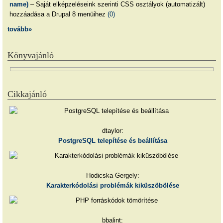
name)
– Saját elképzeléseink szerinti CSS osztályok (automatizált)
hozzáadása a Drupal 8 menüihez
(0)
tovább»
Könyvajánló
Cikkajánló
dtaylor:
PostgreSQL telepítése és beállítása
Hodicska Gergely:
Karakterkódolási problémák kiküszöbölése
bbalint: