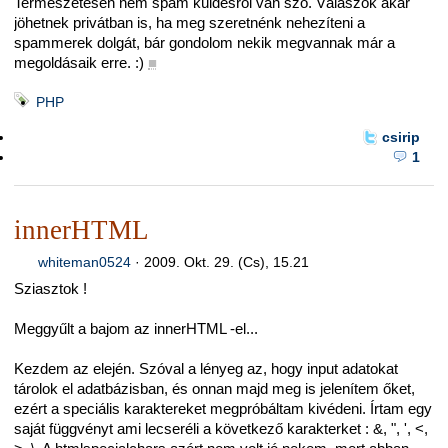
Természetesen nem spam küldésről van szó. Válaszok akár
jöhetnek privátban is, ha meg szeretnénk nehezíteni a
spammerek dolgát, bár gondolom nekik megvannak már a
megoldásaik erre. :)
■
PHP
csirip
1
innerHTML
whiteman0524
·
2009. Okt. 29. (Cs), 15.21
Sziasztok !
Meggyűlt a bajom az innerHTML -el...
Kezdem az elején. Szóval a lényeg az, hogy input adatokat
tárolok el adatbázisban, és onnan majd meg is jelenítem őket,
ezért a speciális karaktereket megpróbáltam kivédeni. Írtam egy
saját függvényt ami lecseréli a következő karakterket : &, ", ', <,