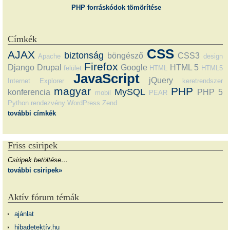
PHP forráskódok tömörítése
Címkék
CSS
AJAX
biztonság
böngésző
CSS3
Apache
design
Firefox
Django
Drupal
Google
HTML 5
felület
HTML
HTML5
JavaScript
jQuery
Internet Explorer
keretrendszer
magyar
PHP
MySQL
konferencia
PHP 5
mobil
PEAR
Python
rendezvény
WordPress
Zend
további címkék
Friss csiripek
Csiripek betöltése…
további csiripek»
Aktív fórum témák
ajánlat
hibadetektív.hu