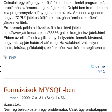
Csinálok egy elég egyszerű játékot, de az ellenfél programozása
problémás számomra. Igazság szerint Delphi-ben írom, de nem
is a programnyelv a lényeg, hanem az elv. Az lenne a gondom,
hogy a "CPU" játékos ütőjének mozgása "emberszerűen"
játszon velünk.
Erre remek példa a következő linken lévő játék:
http://www.jatekcsarnok.hu/35593-galaktikus_tenisz-jatek.html
Ebben az ellenfélnek a pillanatnyi helyzetére lennék kíváncsi,
hogy mi alapján határozható meg. Ha valakinek valamilyen
ötlete, leírása, példakódja, elképzelése van kérem segítsen:)
■
PHP
csirip
1
Formázások MYSQL-ben
rentip
·
2009. Okt. 31. (Szo), 14.56
Sziasztok.
Nemrég beleütköztem egy problémába. Csak úgy próbaképpen