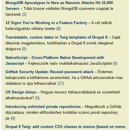
MongoDB Apocalypse Is Here as Ransom Attacks Hit 10,000
Servers
– Több tízezer védtelen MongoDB szerverre csaptak le
hackerek
(2)
12 Signs You’re Working in a Feature Factory
– A cél nélküli
funkciógyártás néhány tünete
(0)
Translatable, custom dates in Twig templates of Drupal 8
– Saját
dátumok megjelenítése, fordíthatóan a Drupal 8 smink rétegével
dolgozva
(0)
NativeScript – Cross-Platform Native Development with
Javascript
– Fejlesszünk natív mobilalkalmazást JavaScripttel
(0)
GitHub Security Update: Reused password attack
– Érdemes
bekapcsolni a kétfaktoros azonosítást, ha a GitHub jelszavunkat más
oldalakon is újra felhasználtuk
(17)
UX Design könyv
– Hogyan tervezz felhasználóbarát és szerethető
alkalmazásokat?
(0)
Introducing unlimited private repositories
– Megváltozik a GitHub
díjszabása: minden előfizetéshez korlátlan számú privát repository
jár
(0)
Drupal 8 Twig: add custom CSS classes to menus (based on menu