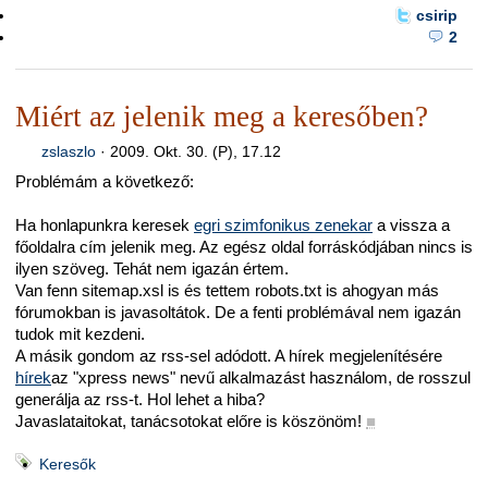
csirip
2
Miért az jelenik meg a keresőben?
zslaszlo
·
2009. Okt. 30. (P), 17.12
Problémám a következő:
Ha honlapunkra keresek
egri szimfonikus zenekar
a vissza a
főoldalra cím jelenik meg. Az egész oldal forráskódjában nincs is
ilyen szöveg. Tehát nem igazán értem.
Van fenn sitemap.xsl is és tettem robots.txt is ahogyan más
fórumokban is javasoltátok. De a fenti problémával nem igazán
tudok mit kezdeni.
A másik gondom az rss-sel adódott. A hírek megjelenítésére
hírek
az "xpress news" nevű alkalmazást használom, de rosszul
generálja az rss-t. Hol lehet a hiba?
Javaslataitokat, tanácsotokat előre is köszönöm!
■
Keresők