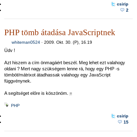
csirip
2
PHP tömb átadása JavaScriptnek
whiteman0524
·
2009. Okt. 30. (P), 16.19
Üdv !
Azt hiszem a cím önmagáért beszél. Meg lehet ezt valahogy
oldani ? Mert nagy szükségem lenne rá, hogy egy PHP -s
tömböt/mátrixot átadhassak valahogy egy JavaScript
függvénynek.
A segítséget előre is köszönöm.
■
PHP
csirip
15