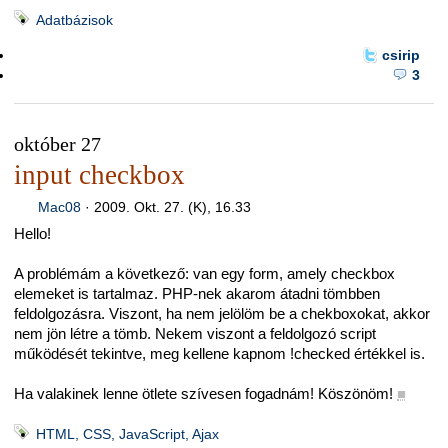
Adatbázisok
csirip
3
október 27
input checkbox
Mac08
·
2009. Okt. 27. (K), 16.33
Hello!
A problémám a következő: van egy form, amely checkbox
elemeket is tartalmaz. PHP-nek akarom átadni tömbben
feldolgozásra. Viszont, ha nem jelölöm be a chekboxokat, akkor
nem jön létre a tömb. Nekem viszont a feldolgozó script
működését tekintve, meg kellene kapnom !checked értékkel is.
Ha valakinek lenne ötlete szívesen fogadnám! Köszönöm!
■
HTML, CSS, JavaScript, Ajax