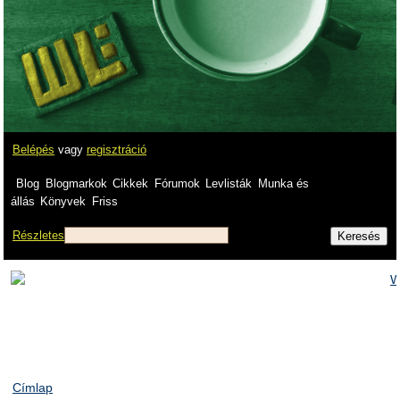
Belépés
vagy
regisztráció
Blog
Blogmarkok
Cikkek
Fórumok
Levlisták
Munka és
állás
Könyvek
Friss
Részletes
Címlap