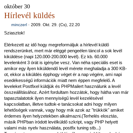
október 30
Hírlevél küldés
minczerl
·
2009. Okt. 29. (Cs), 22.20
Sziasztok!
Elérkezett az idő hogy megreformáljuk a hírlevél küldő
rendszerünket, mert már eléggé pengeélen táncol a sok levél
kiküldése (napi 120.000-200.000 levél). Ez kb. 60.000
levelenként 3 órát is igénybe vesz. Van néha speciális eset is
amikor egy ilyen kiküldendő levél mérete meghaladja a 300 KB-
ot, ekkor a kiküldés épphogy véget ér a nap végére, ami napi
esedékességű információk miatt nem éppen megfelelő. A
leveleket Postfixel küldjük és PHPMailert használunk a levél
összeállításához. Azért fordultam hozzátok, hogy hátha van már
tapasztalatotok ilyen mennyiségű levél kezelésével
kapcsolatban, illetve tudtok-e tanácsokat adni hogy milyen
lehetőségek vannak, vagy hogy mik azok az "trükkök" amiket
érdemes ilyen helyzetekben alkalmazni.(Terhelés elosztás,
másik PHPban íródott levélküldő szkript, vagy PHP helyett
valami más nyelv használata, postfix tuning stb...)