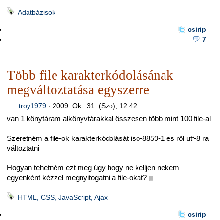
Adatbázisok
csirip
7
Több file karakterkódolásának
megváltoztatása egyszerre
troy1979
·
2009. Okt. 31. (Szo), 12.42
van 1 könytáram alkönyvtárakkal összesen több mint 100 file-al
Szeretném a file-ok karakterkódolását iso-8859-1 es ről utf-8 ra
változtatni
Hogyan tehetném ezt meg úgy hogy ne kelljen nekem
egyenként kézzel megnyitogatni a file-okat?
■
HTML, CSS, JavaScript, Ajax
csirip