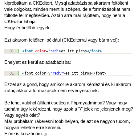
kipróbáltam a CKEditort. Mysql adatbázisba akartam feltölteni
vele dolgokat, minden ment is szépen, de a formázásokat nem
töltötte fel megfelelően. Aztán arra már rájöttem, hogy nem a
CKEditor hibája.
Hogy érthetőbb legyek:
Ezt akarom feltölteni például (CKEditorral vagy bármivel):
<
font
color
=
"red"
>
ez itt piros
</
font
>
Ehelyett ez kerül az adatbázisba:
<font color=\
"red\"
>ez itt piros</font>
Ezzel az a gond, hogy amikor le akarom kérdezni és ki akarom
iratni, akkor a formázások nem érvényesülnek.
Be lehet valahol állítani esetleg a Phpmyadminba? Vagy hogy
tudnám úgy lekérdezni, hogy azok a "\" jelek ne jelenjenek meg?
Vagy egyéb ötlet?
Már próbáltam rákeresni több helyen, de azt se nagyon tudom,
hogyan lehetne erre keresni.
Előre is köszönöm.
■