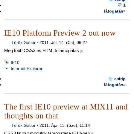
1
látogatás»
IE10 Platform Preview 2 out now
Török Gábor
·
2011. Júl. 14. (Cs), 06.27
Még több CSS3 és HTML5 támogatás
■
IE10
Internet Explorer
csirip
látogatás»
The first IE10 preview at MIX11 and
thoughts on that
Török Gábor
·
2011. Ápr. 13. (Sze), 11.14
CSS3 layout modulok támogatása IE10-ben
■