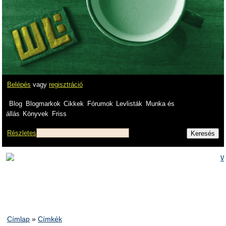
Belépés
vagy
regisztráció
Blog
Blogmarkok
Cikkek
Fórumok
Levlisták
Munka és
állás
Könyvek
Friss
Részletes
Címlap
»
Címkék