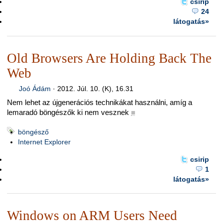
csirip
24
látogatás»
Old Browsers Are Holding Back The
Web
Joó Ádám
·
2012. Júl. 10. (K), 16.31
Nem lehet az újgenerációs technikákat használni, amíg a
lemaradó böngészők ki nem vesznek
■
böngésző
Internet Explorer
csirip
1
látogatás»
Windows on ARM Users Need