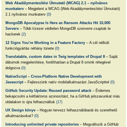
Web Akadálymentesítési Útmutató (WCAG) 2.1 – nyilvános
munkaterv
– Megjelent a WCAG (Web Akadálymentesítési Útmutató)
2.1 nyilvános munkaterv
(0)
MongoDB Apocalypse Is Here as Ransom Attacks Hit 10,000
Servers
– Több tízezer védtelen MongoDB szerverre csaptak le
hackerek
(2)
12 Signs You’re Working in a Feature Factory
– A cél nélküli
funkciógyártás néhány tünete
(0)
Translatable, custom dates in Twig templates of Drupal 8
– Saját
dátumok megjelenítése, fordíthatóan a Drupal 8 smink rétegével
dolgozva
(0)
NativeScript – Cross-Platform Native Development with
Javascript
– Fejlesszünk natív mobilalkalmazást JavaScripttel
(0)
GitHub Security Update: Reused password attack
– Érdemes
bekapcsolni a kétfaktoros azonosítást, ha a GitHub jelszavunkat más
oldalakon is újra felhasználtuk
(17)
UX Design könyv
– Hogyan tervezz felhasználóbarát és szerethető
alkalmazásokat?
(0)
Introducing unlimited private repositories
– Megváltozik a GitHub