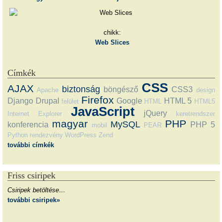
chikk:
Web Slices
Címkék
CSS
AJAX
biztonság
böngésző
CSS3
Apache
design
Firefox
Django
Drupal
Google
HTML 5
felület
HTML
HTML5
JavaScript
jQuery
Internet Explorer
keretrendszer
magyar
PHP
MySQL
konferencia
PHP 5
mobil
PEAR
Python
rendezvény
WordPress
Zend
további címkék
Friss csiripek
Csiripek betöltése…
további csiripek»