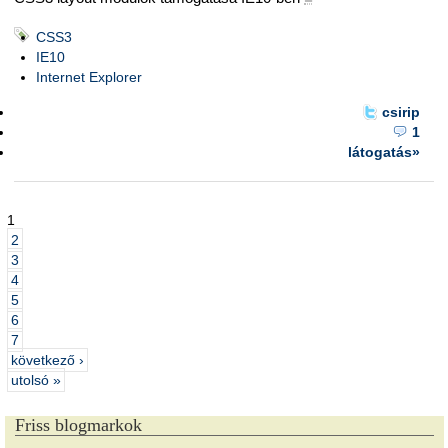
CSS3
IE10
Internet Explorer
csirip
1
látogatás»
1
2
3
4
5
6
7
következő ›
utolsó »
Friss blogmarkok