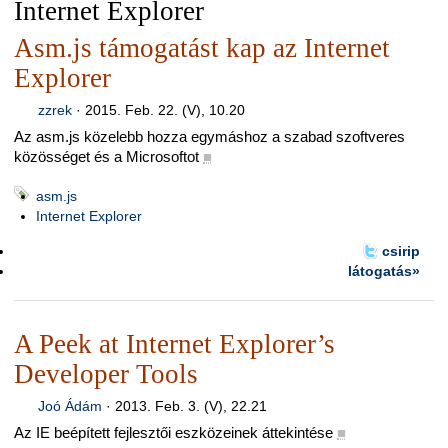
Internet Explorer
Asm.js támogatást kap az Internet
Explorer
zzrek
·
2015. Feb. 22. (V), 10.20
Az asm.js közelebb hozza egymáshoz a szabad szoftveres
közösséget és a Microsoftot
■
asm.js
Internet Explorer
csirip
látogatás»
A Peek at Internet Explorer’s
Developer Tools
Joó Ádám
·
2013. Feb. 3. (V), 22.21
Az IE beépített fejlesztői eszközeinek áttekintése
■