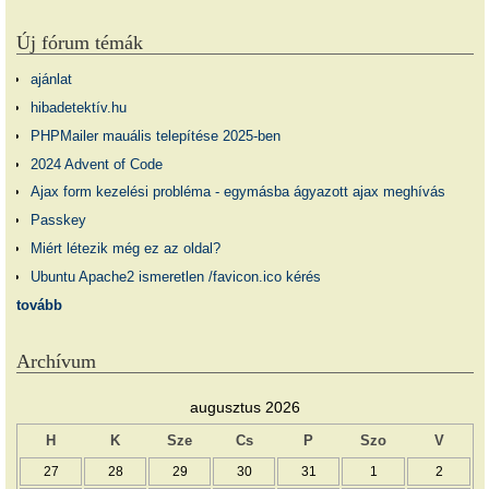
Új fórum témák
ajánlat
hibadetektív.hu
PHPMailer mauális telepítése 2025-ben
2024 Advent of Code
Ajax form kezelési probléma - egymásba ágyazott ajax meghívás
Passkey
Miért létezik még ez az oldal?
Ubuntu Apache2 ismeretlen /favicon.ico kérés
tovább
Archívum
augusztus 2026
H
K
Sze
Cs
P
Szo
V
27
28
29
30
31
1
2