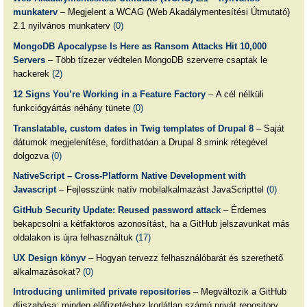
munkaterv
– Megjelent a WCAG (Web Akadálymentesítési Útmutató)
2.1 nyilvános munkaterv
(0)
MongoDB Apocalypse Is Here as Ransom Attacks Hit 10,000
Servers
– Több tízezer védtelen MongoDB szerverre csaptak le
hackerek
(2)
12 Signs You’re Working in a Feature Factory
– A cél nélküli
funkciógyártás néhány tünete
(0)
Translatable, custom dates in Twig templates of Drupal 8
– Saját
dátumok megjelenítése, fordíthatóan a Drupal 8 smink rétegével
dolgozva
(0)
NativeScript – Cross-Platform Native Development with
Javascript
– Fejlesszünk natív mobilalkalmazást JavaScripttel
(0)
GitHub Security Update: Reused password attack
– Érdemes
bekapcsolni a kétfaktoros azonosítást, ha a GitHub jelszavunkat más
oldalakon is újra felhasználtuk
(17)
UX Design könyv
– Hogyan tervezz felhasználóbarát és szerethető
alkalmazásokat?
(0)
Introducing unlimited private repositories
– Megváltozik a GitHub
díjszabása: minden előfizetéshez korlátlan számú privát repository