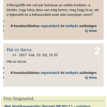
A MongoDB-nek volt pár botránya az utóbbi években, a
kérdés, hogy hány akna van még benne, meg hogy ki az, aki
a fejlesztőit és a felhasználóit ezek után komolyan venni?
A hozzászóláshoz
regisztráció
és
belépés
szükséges
új téma
2
Hát ez durva.
inf
·
2017. Feb. 13. (H), 15.33
Hát ez durva.
A hozzászóláshoz
regisztráció
és
belépés
szükséges
új téma
Friss blogmarkok
Web Akadálymentesítési Útmutató (WCAG) 2.1 – nyilvános