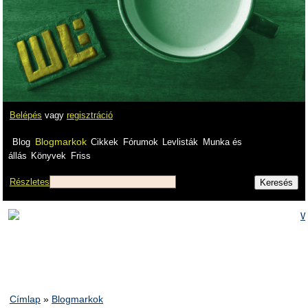
Belépés
vagy
regisztráció
Blogmarkok
Blog
Cikkek
Fórumok
Levlisták
Munka és
állás
Könyvek
Friss
Részletes
Címlap
»
Blogmarkok