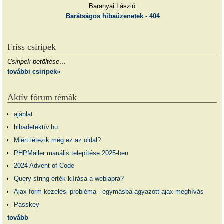
Baranyai László:
Barátságos hibaüzenetek - 404
Friss csiripek
Csiripek betöltése…
további csiripek»
Aktív fórum témák
ajánlat
hibadetektív.hu
Miért létezik még ez az oldal?
PHPMailer mauális telepítése 2025-ben
2024 Advent of Code
Query string érték kiírása a weblapra?
Ajax form kezelési probléma - egymásba ágyazott ajax meghívás
Passkey
tovább