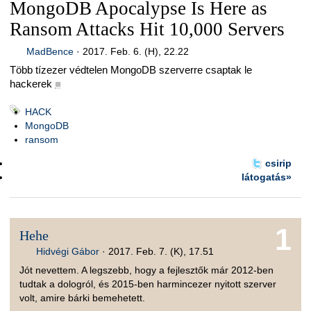
MongoDB Apocalypse Is Here as
Ransom Attacks Hit 10,000 Servers
MadBence
·
2017. Feb. 6. (H), 22.22
Több tízezer védtelen MongoDB szerverre csaptak le
hackerek
■
HACK
MongoDB
ransom
csirip
látogatás»
1
Hehe
Hidvégi Gábor
·
2017. Feb. 7. (K), 17.51
Jót nevettem. A legszebb, hogy a fejlesztők már 2012-ben
tudtak a dologról, és 2015-ben harmincezer nyitott szerver
volt, amire bárki bemehetett.