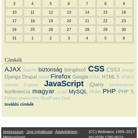
3
4
5
6
7
8
9
10
11
12
13
14
15
16
17
18
19
20
21
22
23
24
25
26
27
28
29
30
31
1
2
3
4
5
6
Címkék
CSS
AJAX
biztonság
böngésző
CSS3
Apache
design
Firefox
Django
Drupal
Google
HTML 5
felület
HTML
HTML5
JavaScript
jQuery
Internet Explorer
keretrendszer
magyar
PHP
MySQL
konferencia
PHP 5
mobil
PEAR
Python
rendezvény
WordPress
Zend
további címkék
Impresszum
·
Jogi nyilatkozat
·
Adatvédelem
·
(CC) Weblabor, 1999–2017
Médiaajánlat
HU ISSN 1785-9573