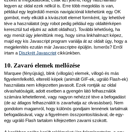
legyen az oldal ezek nélkül is. Erre több megoldás is van,
például egy legördülő menüs navigációnál kitehetünk egy OK
gombot, mely elküldi a kivásztott elemet formként, így lehetővé
téve a használatot (egy robot pedig például egy oldaltérképen
keresztül tud eljutni az adott oldalhoz). További lehetőség, ha
egy menüt úgy jeleníttünk meg, hogy sima linkhalmazt képez,
majd egy kis Javascript program variálja át az oldalt úgy, hogy a
megjelenítés ezután már Javascriptre épüljön. Ismerős? Erről
írtam a
Diszkrét Javascript
cikkünkben.
10. Zavaró elemek mellőzése
Marquee (fényújság), blink (villogás) elemek, villogó és más
figyelemfelkeltő, elterelő képek (animált GIF-ek, ugráló Flash-ek)
használata nem kifejezetten javasolt. Ezek rontják az oldal
olvashatóságát, adott esetben a gyengén látó felhasználók
számára lehetetlenné, vagy nagyon nehézzé téve a befogadást
(de az átlagos felhasználót is zavarhatja az olvasásban). Nem
gondolom magamról, hogy különös gondjaim lennének tartalmak
befogadásával, vagy a figyelmem összpontosításával, de egy-
egy ugráló Flash tartalom kifejezetten zavarni szokott.