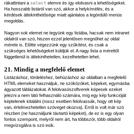
rákattintani a
select
elemre és így elolvasni a lehetőségeket.
Ha hosszabb listáról van szó, akkor a helykímélés, és a
kérdések áttekinthetősége miatt ajánlatos a legördülő menüs
megoldás.
Nagyon sok elemet ne tegyünk egy listába, hacsak nem intranet
oldalról van szó, hiszen ezzel jelentősen megnőhet az oldal
mérete is. Előtte végezzünk egy szűkítést, és csak a
szükséges lehetőségeket küldjük el. A nagy lista a mérettől
függetlenül is áttekinthetetlen, kezelhetetlen lehet.
21. Mindig a megfelelő elemet
Listázáshoz, tördeléshez, behúzáshoz az oldalban a megfelelő
HTML elemeket használjuk, ne szóközöket, képeket, egymásba
ágyazott táblázatokat. A felolvasószoftverek képesek ezeket
jelezni a nem látó felhasználó számára, míg egy kép funkcióját
képtelenek kitalálni (rossz esetben felolvassák, hogy ott kép
van, értelmezhetetlen szöveget okozva). Erről is volt már szó
részben (ne használjunk távtartó képeket), de ez is egy olyan
fontos szempont, melyről nem árt, ha többször, több oldalról
megvizsgálva is szó esik.