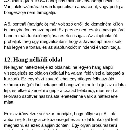
Az oldal legyen 100%-ban(!) használható Javascript nélkül is.
Van, akik számára ki van kapcsolva a Javascript, vagy pedig a
böngészője nem támogatja.
A 9. pontnál (navigáció) már volt szó erről, de kiemelném külön
is, annyira fontos szempont. Ez persze nem csak a navigációra,
hanem más funkció nyújtása esetén is igaz. Az alapfunkciót
próbáljuk meg úgy megvalósítani, hogy a Javascript már csak
hab legyen a tortán, és az alapfunkciót mindenki élvezni tudja.
12. Hang nélküli oldal
Ne legyen háttérzenéje az oldalnak, ne legyen hang alapú
visszajelzés az oldalon (például ha valami felé viszi a látogató a
kurzort). Ez egyrészt zavaró lehet egy átlagos felhasználó
számára is (például bekapcsolt hangszóró mellett éjjel az oldalra
lép, és elkezd zenélni a gép - a család felébred), másrészt a
felolvasó szoftver használata lehetetlenné válik a háttérzene
miatt.
Erre az irányelvre sokszor mondják, hogy hülyeség. A titok
abban rejlik, hogy a célközönséget és az oldal funkcióját kell
megnézni, és ezek alapján dönteni. Egy olyan brosúraszerű