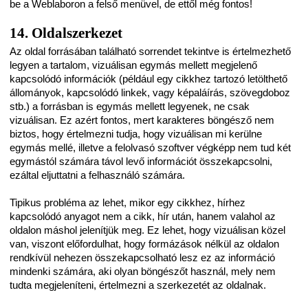
be a Weblaboron a felső menüvel, de ettől még fontos!
14. Oldalszerkezet
Az oldal forrásában található sorrendet tekintve is értelmezhető
legyen a tartalom, vizuálisan egymás mellett megjelenő
kapcsolódó információk (például egy cikkhez tartozó letölthető
állományok, kapcsolódó linkek, vagy képaláírás, szövegdoboz
stb.) a forrásban is egymás mellett legyenek, ne csak
vizuálisan. Ez azért fontos, mert karakteres böngésző nem
biztos, hogy értelmezni tudja, hogy vizuálisan mi kerülne
egymás mellé, illetve a felolvasó szoftver végképp nem tud két
egymástól számára távol levő információt összekapcsolni,
ezáltal eljuttatni a felhasználó számára.
Tipikus probléma az lehet, mikor egy cikkhez, hírhez
kapcsolódó anyagot nem a cikk, hír után, hanem valahol az
oldalon máshol jelenítjük meg. Ez lehet, hogy vizuálisan közel
van, viszont előfordulhat, hogy formázások nélkül az oldalon
rendkívül nehezen összekapcsolható lesz ez az információ
mindenki számára, aki olyan böngészőt használ, mely nem
tudta megjeleníteni, értelmezni a szerkezetét az oldalnak.