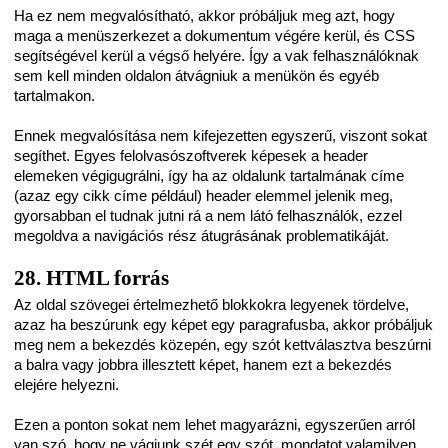
Ha ez nem megvalósítható, akkor próbáljuk meg azt, hogy
maga a menüszerkezet a dokumentum végére kerül, és CSS
segítségével kerül a végső helyére. Így a vak felhasználóknak
sem kell minden oldalon átvágniuk a menükön és egyéb
tartalmakon.
Ennek megvalósítása nem kifejezetten egyszerű, viszont sokat
segíthet. Egyes felolvasószoftverek képesek a header
elemeken végigugrálni, így ha az oldalunk tartalmának címe
(azaz egy cikk címe például) header elemmel jelenik meg,
gyorsabban el tudnak jutni rá a nem látó felhasználók, ezzel
megoldva a navigációs rész átugrásának problematikáját.
28. HTML forrás
Az oldal szövegei értelmezhető blokkokra legyenek tördelve,
azaz ha beszúrunk egy képet egy paragrafusba, akkor próbáljuk
meg nem a bekezdés közepén, egy szót kettválasztva beszúrni
a balra vagy jobbra illesztett képet, hanem ezt a bekezdés
elejére helyezni.
Ezen a ponton sokat nem lehet magyarázni, egyszerűen arról
van szó, hogy ne vágjunk szét egy szót, mondatot valamilyen