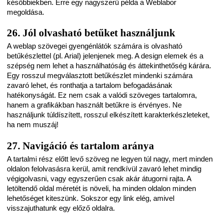
későbbiekben. Erre egy nagyszerű példa a Weblabor
megoldása.
26. Jól olvasható betűket használjunk
A weblap szövegei gyengénlátók számára is olvasható
betűkészlettel (pl. Arial) jelenjenek meg. A design elemek és a
szépség nem lehet a használhatóság és áttekinthetőség kárára.
Egy rosszul megválasztott betűkészlet mindenki számára
zavaró lehet, és ronthatja a tartalom befogadásának
hatékonyságát. Ez nem csak a valódi szöveges tartalomra,
hanem a grafikákban használt betűkre is érvényes. Ne
használjunk túldíszített, rosszul elkészített karakterkészleteket,
ha nem muszáj!
27. Navigáció és tartalom aránya
A tartalmi rész előtt levő szöveg ne legyen túl nagy, mert minden
oldalon felolvasásra kerül, amit rendkívül zavaró lehet mindig
végigolvasni, vagy egyszerűen csak akár átugorni rajta. A
letöltendő oldal méretét is növeli, ha minden oldalon minden
lehetőséget kiteszünk. Sokszor egy link elég, amivel
visszajuthatunk egy előző oldalra.