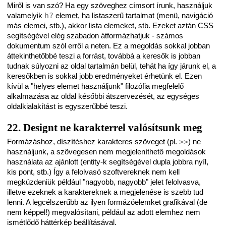
Miről is van szó? Ha egy szöveghez címsort írunk, használjuk
valamelyik
h?
elemet, ha listaszerű tartalmat (menü, navigáció
más elemei, stb.), akkor lista elemeket, stb. Ezeket aztán CSS
segítségével elég szabadon átformázhatjuk - számos
dokumentum szól erről a neten. Ez a megoldás sokkal jobban
áttekinthetőbbé teszi a forrást, továbbá a keresők is jobban
tudnak súlyozni az oldal tartalmán belül, tehát ha így járunk el, a
keresőkben is sokkal jobb eredményeket érhetünk el. Ezen
kívül a "helyes elemet használjunk" filozófia megfelelő
alkalmazása az oldal későbbi átszervezését, az egységes
oldalkialakítást is egyszerűbbé teszi.
22. Designt ne karakterrel valósítsunk meg
Formázáshoz, díszítéshez karakteres szöveget (pl.
>>
) ne
használjunk, a szövegesen nem megjeleníthető megoldások
használata az ajánlott (entity-k segítségével dupla jobbra nyíl,
kis pont, stb.) Így a felolvasó szoftvereknek nem kell
megküzdeniük például "nagyobb, nagyobb" jelet felolvasva,
illetve ezeknek a karaktereknek a megjelenése is szebb tud
lenni. A legcélszerűbb az ilyen formázóelemket grafikával (de
nem képpel!) megvalósítani, például az adott elemhez nem
ismétlődő háttérkép beállításával.