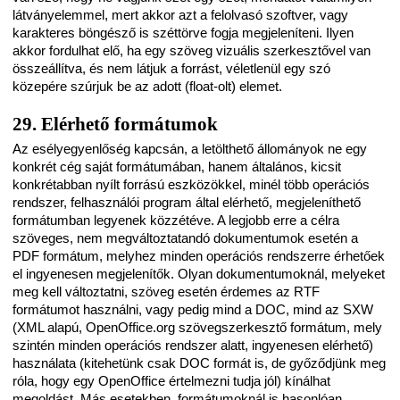
látványelemmel, mert akkor azt a felolvasó szoftver, vagy
karakteres böngésző is széttörve fogja megjeleníteni. Ilyen
akkor fordulhat elő, ha egy szöveg vizuális szerkesztővel van
összeállítva, és nem látjuk a forrást, véletlenül egy szó
közepére szúrjuk be az adott (float-olt) elemet.
29. Elérhető formátumok
Az esélyegyenlőség kapcsán, a letölthető állományok ne egy
konkrét cég saját formátumában, hanem általános, kicsit
konkrétabban nyílt forrású eszközökkel, minél több operációs
rendszer, felhasználói program által elérhető, megjeleníthető
formátumban legyenek közzétéve. A legjobb erre a célra
szöveges, nem megváltoztatandó dokumentumok esetén a
PDF formátum, melyhez minden operációs rendszerre érhetőek
el ingyenesen megjelenítők. Olyan dokumentumoknál, melyeket
meg kell változtatni, szöveg esetén érdemes az RTF
formátumot használni, vagy pedig mind a DOC, mind az SXW
(XML alapú, OpenOffice.org szövegszerkesztő formátum, mely
szintén minden operációs rendszer alatt, ingyenesen elérhető)
használata (kitehetünk csak DOC formát is, de győződjünk meg
róla, hogy egy OpenOffice értelmezni tudja jól) kínálhat
megoldást. Más esetekben, formátumoknál is hasonlóan,