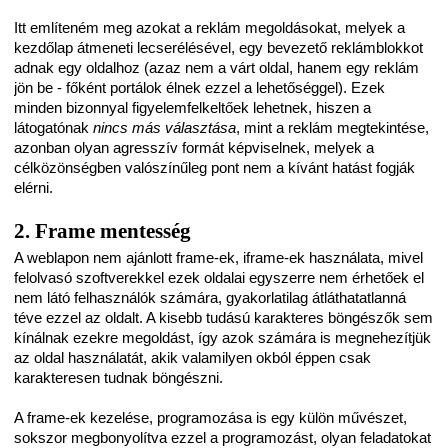
Itt említeném meg azokat a reklám megoldásokat, melyek a
kezdőlap átmeneti lecserélésével, egy bevezető reklámblokkot
adnak egy oldalhoz (azaz nem a várt oldal, hanem egy reklám
jön be - főként portálok élnek ezzel a lehetőséggel). Ezek
minden bizonnyal figyelemfelkeltőek lehetnek, hiszen a
látogatónak
nincs más választása
, mint a reklám megtekintése,
azonban olyan agresszív formát képviselnek, melyek a
célközönségben valószínűleg pont nem a kívánt hatást fogják
elérni.
2. Frame mentesség
A weblapon nem ajánlott frame-ek, iframe-ek használata, mivel
felolvasó szoftverekkel ezek oldalai egyszerre nem érhetőek el
nem látó felhasználók számára, gyakorlatilag átláthatatlanná
téve ezzel az oldalt. A kisebb tudású karakteres böngészők sem
kínálnak ezekre megoldást, így azok számára is megnehezítjük
az oldal használatát, akik valamilyen okból éppen csak
karakteresen tudnak böngészni.
A frame-ek kezelése, programozása is egy külön művészet,
sokszor megbonyolítva ezzel a programozást, olyan feladatokat