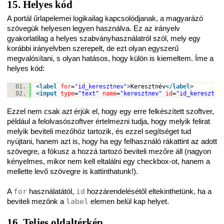
15. Helyes kód
A portál űrlapelemei logikailag kapcsolódjanak, a magyarázó
szövegük helyesen legyen használva. Ez az irányelv
gyakorlatilag a helyes szabványhasználatról szól, mely egy
korábbi irányelvben szerepelt, de ezt olyan egyszerű
megvalósítani, s olyan hatásos, hogy külön is kiemeltem. Íme a
helyes kód:
<
label
for
=
"id_keresztnev"
>
Keresztnév
</
label
>
<
input
type
=
"text"
name
=
"keresztnev"
id
=
"id_keresztne
Ezzel nem csak azt érjük el, hogy egy erre felkészített szoftver,
például a felolvasószoftver értelmezni tudja, hogy melyik felirat
melyik beviteli mezőhöz tartozik, és ezzel segítséget tud
nyújtani, hanem azt is, hogy ha egy felhasználó rákattint az adott
szövegre, a fókusz a hozzá tartozó beviteli mezőre áll (nagyon
kényelmes, mikor nem kell eltalálni egy checkbox-ot, hanem a
mellette levő szövegre is kattinthatunk!).
A
for
használatától,
id
hozzárendelésétől eltekinthetünk, ha a
beviteli mezőnk a
label
elemen belül kap helyet.
16. Teljes oldaltérkép