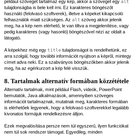
például szöveget tartalmaz egy kép, akkor a szöveget egy
alt
tulajdonságba is bele kell írni. Ez karakteres böngészőt
használó (felolvasó szoftverek), illetve a képeket kikapcsoló
felhasználók miatt szükséges. Az
alt
szöveg akkor jelenik
meg, ha a kép nem elérhető, le van tiltva a megjelenítése, vagy
pedig karakteres (vagy hasonló) böngészővel nézi az oldalt a
látogató.
A képekhez még egy
title
tulajdonságot is rendelhetünk, ez
arra szolgál, hogy további információt nyújtson a képről, mintegy
címet adva neki. Ez a szabványos böngészőkben akkor jelenik
meg, ha az egérkurzort a kép felé visszük.
8. Tartalmak alternatív formában közzététele
Alternatív tartalmak, mint például Flash, videók, PowerPoint
bemutatók, Java alkalmazások, amennyiben szöveges
információt tartalmaznak, mutatnak meg, karakteres formában
is elérhetőek legyenek, hogy a felolvasó szoftverekkel legalább
kivonatos formájuk rendelkezésre álljon.
Ezek megvalósítása persze nem túl egyszerű, ilyen funkciókat
nem túl sok rendszer támogat. Egyedileg, minden