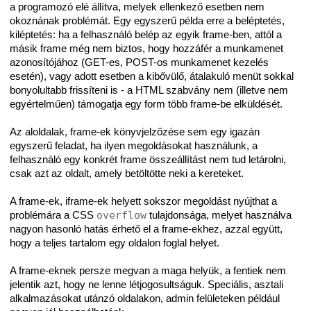
a programozó elé állítva, melyek ellenkező esetben nem
okoznának problémát. Egy egyszerű példa erre a beléptetés,
kiléptetés: ha a felhasználó belép az egyik frame-ben, attól a
másik frame még nem biztos, hogy hozzáfér a munkamenet
azonosítójához (GET-es, POST-os munkamenet kezelés
esetén), vagy adott esetben a kibővülő, átalakuló menüt sokkal
bonyolultabb frissíteni is - a HTML szabvány nem (illetve nem
egyértelműen) támogatja egy form több frame-be elküldését.
Az aloldalak, frame-ek könyvjelzőzése sem egy igazán
egyszerű feladat, ha ilyen megoldásokat használunk, a
felhasználó egy konkrét frame összeállítást nem tud letárolni,
csak azt az oldalt, amely betöltötte neki a kereteket.
A frame-ek, iframe-ek helyett sokszor megoldást nyújthat a
problémára a CSS
overflow
tulajdonsága, melyet használva
nagyon hasonló hatás érhető el a frame-ekhez, azzal együtt,
hogy a teljes tartalom egy oldalon foglal helyet.
A frame-eknek persze megvan a maga helyük, a fentiek nem
jelentik azt, hogy ne lenne létjogosultságuk. Speciális, asztali
alkalmazásokat utánzó oldalakon, admin felületeken például