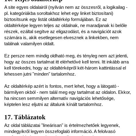
A site egyes oldalairól (nyilván nem az összesről, a logikailag -
pl. kategóriákba soroltakhoz lehet egy linket biztosítani)
biztosítsunk egy listát oldaltérkép formájában. Ez az
oldaltérképe legyen teljes az oldalnak, ne maradjanak ki belőle
részek, ezáltal segítve az eligazodást, és a navigációt azok
számára is, akik esetlegesen elvesznek a linkekben, nem
találnak valamilyen oldalt.
Ez persze nem mindig oldható meg, és tényleg nem azt jelenti,
hogy az összes tartalmat itt elérhetővé kell tenni. Itt inkább arra
kell törekedni, hogy az oldaltérképről két-három kattintással el
lehessen jutni "minden" tartalomhoz.
Az oldaltérkép azért is fontos, mert lehet, hogy a látogató -
bármilyen okból - nem talál meg egy tartalmat az oldalon. Ekkor,
ha nincsen semmilyen alternatív navigációs lehetősége,
képtelen lesz eljutni az általunk kínált tartalomhoz.
17. Táblázatok
Az oldal táblázatai "lineárisan" is értelmezhetőek legyenek,
mindegyikről legyen összefoglaló információ. A felolvasó