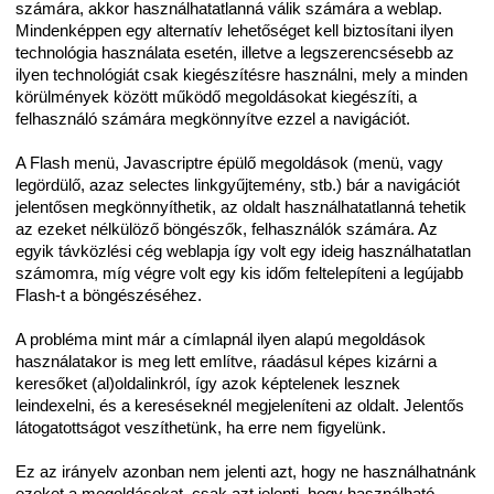
számára, akkor használhatatlanná válik számára a weblap.
Mindenképpen egy alternatív lehetőséget kell biztosítani ilyen
technológia használata esetén, illetve a legszerencsésebb az
ilyen technológiát csak kiegészítésre használni, mely a minden
körülmények között működő megoldásokat kiegészíti, a
felhasználó számára megkönnyítve ezzel a navigációt.
A Flash menü, Javascriptre épülő megoldások (menü, vagy
legördülő, azaz selectes linkgyűjtemény, stb.) bár a navigációt
jelentősen megkönnyíthetik, az oldalt használhatatlanná tehetik
az ezeket nélkülöző böngészők, felhasználók számára. Az
egyik távközlési cég weblapja így volt egy ideig használhatatlan
számomra, míg végre volt egy kis időm feltelepíteni a legújabb
Flash-t a böngészéséhez.
A probléma mint már a címlapnál ilyen alapú megoldások
használatakor is meg lett említve, ráadásul képes kizárni a
keresőket (al)oldalinkról, így azok képtelenek lesznek
leindexelni, és a kereséseknél megjeleníteni az oldalt. Jelentős
látogatottságot veszíthetünk, ha erre nem figyelünk.
Ez az irányelv azonban nem jelenti azt, hogy ne használhatnánk
ezeket a megoldásokat, csak azt jelenti, hogy használható