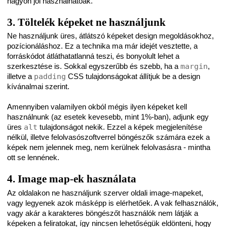
nagyon jól használhatóak.
3. Töltelék képeket ne használjunk
Ne használjunk üres, átlátszó képeket design megoldásokhoz,
pozícionáláshoz. Ez a technika ma már idejét vesztette, a
forráskódot átláthatatlanná teszi, és bonyolult lehet a
szerkesztése is. Sokkal egyszerűbb és szebb, ha a
margin
,
illetve a
padding
CSS tulajdonságokat állítjuk be a design
kívánalmai szerint.
Amennyiben valamilyen okból mégis ilyen képeket kell
használnunk (az esetek kevesebb, mint 1%-ban), adjunk egy
üres
alt
tulajdonságot nekik. Ezzel a képek megjelenítése
nélkül, illetve felolvasószoftverrel böngészők számára ezek a
képek nem jelennek meg, nem kerülnek felolvasásra - mintha
ott se lennének.
4. Image map-ek használata
Az oldalakon ne használjunk szerver oldali image-mapeket,
vagy legyenek azok másképp is elérhetőek. A vak felhasználók,
vagy akár a karakteres böngészőt használók nem látják a
képeken a feliratokat, így nincsen lehetőségük eldönteni, hogy