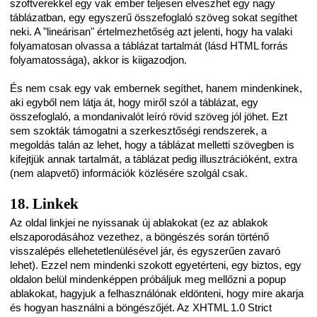
szoftverekkel egy vak ember teljesen elveszhet egy nagy
táblázatban, egy egyszerű összefoglaló szöveg sokat segíthet
neki. A "lineárisan" értelmezhetőség azt jelenti, hogy ha valaki
folyamatosan olvassa a táblázat tartalmát (lásd HTML forrás
folyamatossága), akkor is kiigazodjon.
És nem csak egy vak embernek segíthet, hanem mindenkinek,
aki egyből nem látja át, hogy miről szól a táblázat, egy
összefoglaló, a mondanivalót leíró rövid szöveg jól jöhet. Ezt
sem szokták támogatni a szerkesztőségi rendszerek, a
megoldás talán az lehet, hogy a táblázat melletti szövegben is
kifejtjük annak tartalmát, a táblázat pedig illusztrációként, extra
(nem alapvető) információk közlésére szolgál csak.
18. Linkek
Az oldal linkjei ne nyissanak új ablakokat (ez az ablakok
elszaporodásához vezethez, a böngészés során történő
visszalépés ellehetetlenülésével jár, és egyszerűen zavaró
lehet). Ezzel nem mindenki szokott egyetérteni, egy biztos, egy
oldalon belül mindenképpen próbáljuk meg mellőzni a popup
ablakokat, hagyjuk a felhasználónak eldönteni, hogy mire akarja
és hogyan használni a böngészőjét. Az XHTML 1.0 Strict