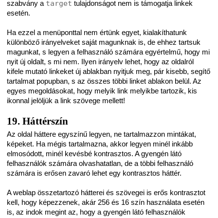
szabvány a
target
tulajdonságot nem is támogatja linkek
esetén.
Ha ezzel a menüponttal nem értünk egyet, kialakíthatunk
különböző irányelveket saját magunknak is, de ehhez tartsuk
magunkat, s legyen a felhasználó számára egyértelmű, hogy mi
nyit új oldalt, s mi nem. Ilyen irányelv lehet, hogy az oldalról
kifele mutató linkeket új ablakban nyitjuk meg, pár kisebb, segítő
tartalmat popupban, s az összes többi linket ablakon belül. Az
egyes megoldásokat, hogy melyik link melyikbe tartozik, kis
ikonnal jelöljük a link szövege mellett!
19. Háttérszín
Az oldal háttere egyszínű legyen, ne tartalmazzon mintákat,
képeket. Ha mégis tartalmazna, akkor legyen minél inkább
elmosódott, minél kevésbé kontrasztos. A gyengén látó
felhasználók számára olvashatatlan, de a többi felhasználó
számára is erősen zavaró lehet egy kontrasztos háttér.
A weblap összetartozó hátterei és szövegei is erős kontrasztot
kell, hogy képezzenek, akár 256 és 16 szín használata esetén
is, az indok megint az, hogy a gyengén látó felhasználók