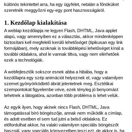
különös tekintettel arra, ha egy ügyfelet, netalán a főnöküket
szeretnék meggyőzni egy-egy pont hasznosságáról.
1. Kezdőlap kialakítása
A weblap kezdőlapja ne legyen Flash, DHTML, Java applet
alapú, vagy amennyiben ez a választás, akkor mindenképpen
biztosítani kell megfelelő kerülő lehetőséget (tipikusan egy link
formájában), mely azoknak is továbblépési lehetőséget kínál a
további oldalakra, ahol le vannak tiltva, vagy nem elérhetőek
ezek a technológiák.
A webfejlesztők sokszor esnek abba a hibába, hogy a
kezdőlapra egy szép animációt helyeznek el, vagy valamilyen
szemet gyönyörködtető ábrát jelentetnek meg. Esztétikai
szempontokat figyelembe véve, ezek tényleg jó benyomást
tehetnek a látogatóra, azonban több probléma is lehet velük.
Az egyik ilyen, hogy akinek nincs Flash, DHTML, Java
támogatással bíró böngészője, annak nem működik a címlap,
és adott esetben el sem tud jutni a belső oldalakra. Ez
előfordulhat akkor, ha valaki valamilyen speciális böngészőt
használ, vagy speciális környezetben teszi ezt, de akkor is, ha