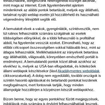
felhasználóink, böngészőink heterogénebb közeget alkotnak,
mint maga az internet. Ezek figyelembevétel ajánlom
mindenkinek az alábbi pontok betartását, melyek egy átlátható,
tartalmat nyújtó weblap esetén jól hozzáférhető és használható
végeredmény létrejöttét segítik elő.
A bemutatott elvek a vakok, gyengénlátók, színtévesztők, nem
túl rutinos felhasználók számára szolgálnak az esetek
többségében előnyökkel, de a többi felhasználó is profitálhat
abból, ha figyelembe vesszük ezeket. Elmondható, hogy az
előbbi célcsoport összességében sokkal hálásabb lesz, mint az
átlagos felhasználók. Mellékhatásként az irányelvek betartása
egy átláthatóbb, világosabb, könnyebben emészthető portált is
eredményez. A bemutatandó pontok közel állnak azokhoz az
elvekhez is, melyek az USA-ban elfogadottak, és kötelezőek
állami weblapok készítésekor (lásd
Akadálymentes weboldalak
cikksorozatunkat). A dolog nem egyedülálló, további országok is
szintén hasonló ajánlásokat és betartandó pontokat kezdenek
megfogalmazni, mert fontosnak tartják, hogy minden
állampolgár hozzáférjen a közpénzen készült weblapokhoz.
Bízom benne, hogy az egyes pontokhoz fűzött megjegyzések,
indoklások más számára is érvként felhasználhatóak lesznek,