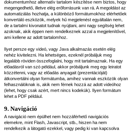
dokumentumhoz alternatív tartalom készítése nem biztos, hogy
megengedhető, illetve elég erőforrásunk van rá. A megoldást az
automatizálás hozhatja, a különböző formátumokhoz elérhetőek
konvertáló eszközök, melyek hű megjelenést egyáltalán nem,
de a tartalmi kivonatot tudnak nyújtani, ami nagy segítség lehet
azoknak, akik éppen nem rendelkeznek azzal a megjelenítővel,
ami kellene az adott tartalomhoz.
Ilyet persze egy videó, vagy Java alkalmazás esetén elég
nehéz kivitelezni. Ha lehetséges, ezeknél próbáljuk meg
legalább röviden összefoglalni, hogy mit tartalmaznak. Ha egy
előadásról van szó például, akkor próbáljunk meg egy leiratot
közzétenni, vagy az előadás anyagait (prezentációját)
átkonvertálni olyan formátumba, amihez vannak eszközök olyan
felhasználóknak is, akik nem férnek hozzá az adott videóhoz
(lehet, hogy csak azért, mert nincs kodekük). Ilyen formátum
lehet a PDF például.
9. Navigáció
A navigáció nem épülhet nem hozzáférhető navigációs
elemekre, mint Flash, Javascript, stb., hiszen ha nem
rendelkezik a látogató ezekkel, vagy pedig ki van kapcsolva