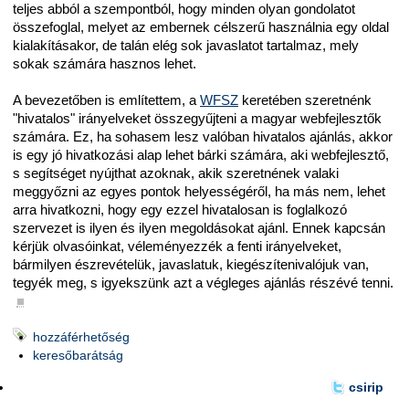
teljes abból a szempontból, hogy minden olyan gondolatot
összefoglal, melyet az embernek célszerű használnia egy oldal
kialakításakor, de talán elég sok javaslatot tartalmaz, mely
sokak számára hasznos lehet.
A bevezetőben is említettem, a
WFSZ
keretében szeretnénk
"hivatalos" irányelveket összegyűjteni a magyar webfejlesztők
számára. Ez, ha sohasem lesz valóban hivatalos ajánlás, akkor
is egy jó hivatkozási alap lehet bárki számára, aki webfejlesztő,
s segítséget nyújthat azoknak, akik szeretnének valaki
meggyőzni az egyes pontok helyességéről, ha más nem, lehet
arra hivatkozni, hogy egy ezzel hivatalosan is foglalkozó
szervezet is ilyen és ilyen megoldásokat ajánl. Ennek kapcsán
kérjük olvasóinkat, véleményezzék a fenti irányelveket,
bármilyen észrevételük, javaslatuk, kiegészítenivalójuk van,
tegyék meg, s igyekszünk azt a végleges ajánlás részévé tenni.
■
hozzáférhetőség
keresőbarátság
csirip