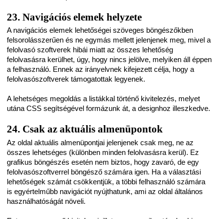
23. Navigációs elemek helyzete
A navigációs elemek lehetőségei szöveges böngészőkben
felsorolásszerűen és ne egymás mellett jelenjenek meg, mivel a
felolvasó szoftverek hibái miatt az összes lehetőség
felolvasásra kerülhet, úgy, hogy nincs jelölve, melyiken áll éppen
a felhasználó. Ennek az irányelvnek kifejezett célja, hogy a
felolvasószoftverek támogatottak legyenek.
A lehetséges megoldás a listákkal történő kivitelezés, melyet
utána CSS segítségével formázunk át, a designhoz illeszkedve.
24. Csak az aktuális almenüpontok
Az oldal aktuális almenüpontjai jelenjenek csak meg, ne az
összes lehetséges (különben minden felolvasásra kerül). Ez
grafikus böngészés esetén nem biztos, hogy zavaró, de egy
felolvasószoftverrel böngésző számára igen. Ha a választási
lehetőségek számát csökkentjük, a többi felhasználó számára
is egyértelműbb navigációt nyújthatunk, ami az oldal általános
használhatóságát növeli.