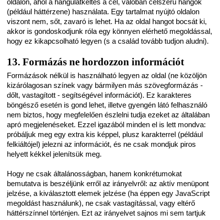
oldalon, ahol a hangulatkeltés a cél, valóban célszerű hangok
(például háttérzene) használata. Egy tartalmat nyújtó oldalon
viszont nem, sőt, zavaró is lehet. Ha az oldal hangot bocsát ki,
akkor is gondoskodjunk róla egy könnyen elérhető megoldással,
hogy ez kikapcsolható legyen (s a család tovább tudjon aludni).
13. Formázás ne hordozzon információt
Formázások nélkül is használható legyen az oldal (ne közöljön
kizárólagosan színek vagy bármilyen más szövegformázás -
dőlt, vastagított - segítségével információt). Ez karakteres
böngésző esetén is gond lehet, illetve gyengén látó felhasználó
nem biztos, hogy megfelelően észlelni tudja ezeket az általában
apró megjelenéseket. Ezzel igazából minden el is lett mondva:
próbáljuk meg egy extra kis képpel, plusz karakterrel (például
felkiáltójel) jelezni az információt, és ne csak mondjuk piros
helyett kékkel jelenítsük meg.
Hogy ne csak általánosságban, hanem konkrétumokat
bemutatva is beszéljünk erről az irányelvről: az aktív menüpont
jelzése, a kiválasztott elemek jelzése (ha éppen egy JavaScript
megoldást használunk), ne csak vastagítással, vagy eltérő
háttérszínnel történjen. Ezt az irányelvet sajnos mi sem tartjuk