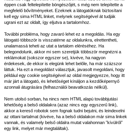
éppen csak feltelepítette böngészőjét, s még nem telepítette a
megfelelő bővítményeket. Ezeknek a látogatóknak biztosítani
kell egy sima HTML linket, melynek segítségével át tudják
ugrani ezt az oldalt, így eljutva a tartalomhoz.
További probléma, hogy zavaró lehet ez a megoldás. Ha egy
látogató többször is visszatérne az oldalunkra, elrettentheti,
unalamassá teheti az utat a tartalom eléréséhez. Ha
belegondolunk, akkor mi sem szeretjük többször megnézni a
reklámokat (sokszor egyszer se), kivéve, ha nagyon
érdekesek, de ekkor is elegünk lehet belőle, ha már százszor
láttuk. Ha ezt a megoldást választjuk, javasolt megoldani, hogy
például egy cookie segítségével az oldal megjegyezze, hogy itt
már járt a látogató, és lehetőséget kínáljon a kezdőképernyő
azonnali átugrására (felhasználói beavatkozás nélkül).
Nem utolsó sorban, ha nincs nem HTML alapú továbbjutási
lehetőség a belső oldalakra (azaz nincs egy egyszerű link),
akkor a kereső robotok sem fognak tudni bejutni, és leindexelni
az ottani tartalmat (kivéve, ha a belső oldalakon már sima linkek
vannak, és valamely belső oldalra mutat valahonnan "kívülről"
egy link, melyet már megtaláltak).