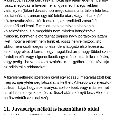
A korábban szóba került reklámokat újra felemlegetném, s egy
rossz megoldásra hívnám fel a figyelmet. Ha egy reklám
valamilyen (főként Javascript) megoldással a tartalom felé lesz
pozícionálva, s onnan egy idő letelte után, vagy felhasználói
közbeavatkozással tűnik csak el, az rendkívül zavaró és
idegesítő tud lenni. E mellett, ha valamilyen hiba van a
kivitelezésben, s a megoldás nem minden böngészővel
működik, könnyen előfordulhat (sajnos nagy portálokon láttam
ilyet), hogy a reklám nem tűnik el, rossz helyre mozog, stb.
Ekkor nem csak idegesítő lesz, de a látogató első lépése az
lesz, hogy elkezd keresni egy megoldást arra, hogy többet ez ne
forduljon elő. Vagy elgondolkodik egy másik oldal felkeresésén,
vagy pedig - ha van hozzá szakértelme - gyökerestül eltávolítja
az odldalról a reklámokat.
A figyelemelterelő szerepen kívül egy rosszul megválasztott kép
még az igénytelenség látszatát is keltheti. A kezdő webfejlesztők
tipikus hibája, hogy sok aranyos, szép képet, vagy más elemet
az oldalon elhelyeznek, és az összhatás szörnyű lesz. Akkor is,
ha őszerintük az oldal szép.
11. Javascript nélkül is használható oldal