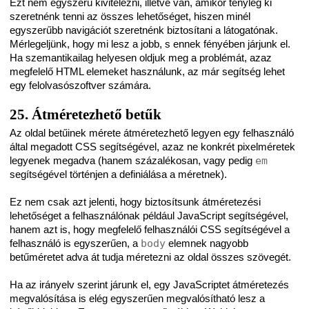
Ezt nem egyszerű kivitelezni, illetve van, amikor tényleg ki
szeretnénk tenni az összes lehetőséget, hiszen minél
egyszerűbb navigációt szeretnénk biztosítani a látogatónak.
Mérlegeljünk, hogy mi lesz a jobb, s ennek fényében járjunk el.
Ha szemantikailag helyesen oldjuk meg a problémát, azaz
megfelelő HTML elemeket használunk, az már segítség lehet
egy felolvasószoftver számára.
25. Átméretezhető betűk
Az oldal betűinek mérete átméretezhető legyen egy felhasználó
által megadott CSS segítségével, azaz ne konkrét pixelméretek
legyenek megadva (hanem százalékosan, vagy pedig
em
segítségével történjen a definiálása a méretnek).
Ez nem csak azt jelenti, hogy biztosítsunk átméretezési
lehetőséget a felhasználónak például JavaScript segítségével,
hanem azt is, hogy megfelelő felhasználói CSS segítségével a
felhasználó is egyszerűen, a
body
elemnek nagyobb
betűméretet adva át tudja méretezni az oldal összes szövegét.
Ha az irányelv szerint járunk el, egy JavaScriptet átméretezés
megvalósítása is elég egyszerűen megvalósítható lesz a