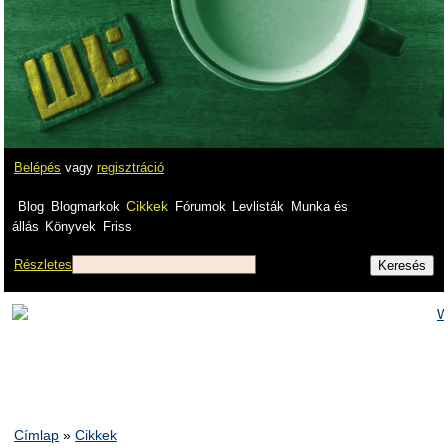
Belépés
vagy
regisztráció
Cikkek
Blog
Blogmarkok
Fórumok
Levlisták
Munka és
állás
Könyvek
Friss
Részletes
Címlap
»
Cikkek