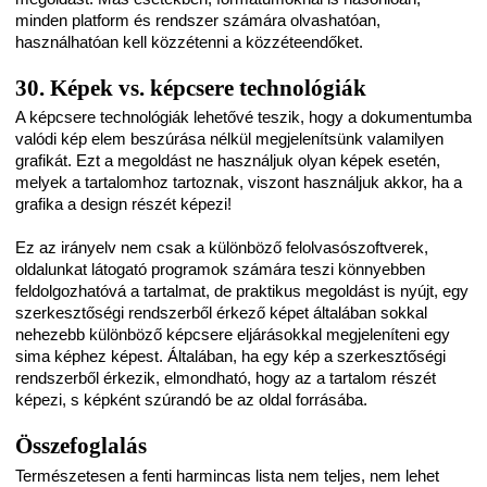
minden platform és rendszer számára olvashatóan,
használhatóan kell közzétenni a közzéteendőket.
30. Képek vs. képcsere technológiák
A képcsere technológiák lehetővé teszik, hogy a dokumentumba
valódi kép elem beszúrása nélkül megjelenítsünk valamilyen
grafikát. Ezt a megoldást ne használjuk olyan képek esetén,
melyek a tartalomhoz tartoznak, viszont használjuk akkor, ha a
grafika a design részét képezi!
Ez az irányelv nem csak a különböző felolvasószoftverek,
oldalunkat látogató programok számára teszi könnyebben
feldolgozhatóvá a tartalmat, de praktikus megoldást is nyújt, egy
szerkesztőségi rendszerből érkező képet általában sokkal
nehezebb különböző képcsere eljárásokkal megjeleníteni egy
sima képhez képest. Általában, ha egy kép a szerkesztőségi
rendszerből érkezik, elmondható, hogy az a tartalom részét
képezi, s képként szúrandó be az oldal forrásába.
Összefoglalás
Természetesen a fenti harmincas lista nem teljes, nem lehet