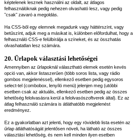
képtelenek lesznek használni az oldalt, az átlagos
felhasználóknak pedig nehezen olvasható lesz, vagy pedig
"csak" zavaró a megoldás.
Ha CSS-ből egy elemnek megadunk vagy háttérszínt, vagy
betűszínt, adjuk meg a másikat is, különben előfordulhat, hogy a
felhasználó CSS-e felülbírálja a színeket, és az összhatás
olvashatatlan lesz számára.
20. Űrlapok választási lehetőségei
Amennyiben az űrlapoknál választható elemek esetén kevés
opció van, akkor listaszerűen (több soros lista, vagy rádio
gombos megjelenéssel), ellenkező esetben pedig egysoros
select-tel (combobox, lenyíló menü) jelenjen meg (utóbbi
esetben csak az aktuális, ellenkező esetben pedig az összes
lehetőség felolvasásra kerül a felolvasószoftverek által). Ez az
átlag felhasználó számára is átláthatóbb megjelenést
eredményez.
Ez a gyakorlatban azt jelenti, hogy egy rövidebb lista esetén az
űrlap átláthatóságát jelentősen növeli, ha látható az összes
választási lehetőség, és nem kell minden ilyen esetben