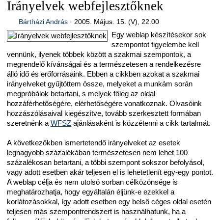
Irányelvek webfejlesztőknek
Bártházi András
·
2005. Május. 15. (V), 22.00
Egy weblap készítésekor sok
szempontot figyelembe kell
vennünk, ilyenek többek között a szakmai szempontok, a
megrendelő kívánságai és a természetesen a rendelkezésre
álló idő és erőforrásaink. Ebben a cikkben azokat a szakmai
irányelveket gyűjtöttem össze, melyeket a munkám során
megpróbálok betartani, s melyek főleg az oldal
hozzáférhetőségére, elérhetőségére vonatkoznak. Olvasóink
hozzászólásaival kiegészítve, tovább szerkesztett formában
szeretnénk a
WFSZ
ajánlásaként is közzétenni a cikk tartalmát.
A következőkben ismertetendő irányelveket az esetek
legnagyobb százalékában természetesen nem lehet 100
százalékosan betartani, a többi szempont sokszor befolyásol,
vagy adott esetben akár teljesen el is lehetetlenít egy-egy pontot.
A weblap célja és nem utolsó sorban célközönsége is
meghatározhatja, hogy egyáltalán éljünk-e ezekkel a
korlátozásokkal, így adott esetben egy belső céges oldal esetén
teljesen más szempontrendszert is használhatunk, ha a