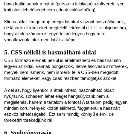
hova kattintsanak a rajtuk (persze a felolvasó szoftverek ilyen
kattintási lehetőséget sem adnak valószínűleg).
Kliens oldali image map megoldásokat viszont használhatunk,
de lássuk el a linkeket megfelelő leírással (
title
tulajdonság),
hogy azok számára is egyértelmű legyen hogy mire
vonatkoznak, akik nem látják a képet.
5. CSS nélkül is használható oldal
CSS formázó elemek nélkül is értelmezhető és használható
legyen az oldal. Vannak böngészők, illetve felolvasó szoftverek,
melyek nem ismerik, nem ismerik fel a CSS-ben megadott
formázó elemeket, vagy csak részben támogatják azokat.
A cél az, hogy ilyenkor is áttekinthető, használható oldalt
nyújtsunk, sohasem lehet eleget hangsúlyozni: nem a
megjelenés, hanem a tartalom a fontos! A tartalom pedig legyen
minden körülmények között elérhető, függetlenül a használt
eszköz lehetőségeitől. Ezt sem mindig könnyű elérni, de
törekedni törekedjünk rá!
6. Szabványosság