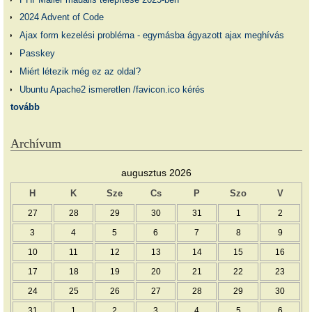
2024 Advent of Code
Ajax form kezelési probléma - egymásba ágyazott ajax meghívás
Passkey
Miért létezik még ez az oldal?
Ubuntu Apache2 ismeretlen /favicon.ico kérés
tovább
Archívum
augusztus 2026
H
K
Sze
Cs
P
Szo
V
27
28
29
30
31
1
2
3
4
5
6
7
8
9
10
11
12
13
14
15
16
17
18
19
20
21
22
23
24
25
26
27
28
29
30
31
1
2
3
4
5
6