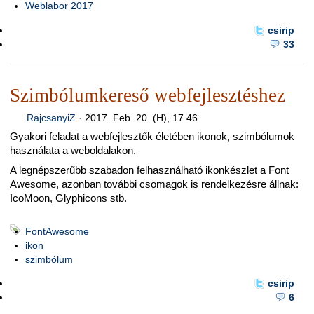
Weblabor 2017
csirip
33
Szimbólumkereső webfejlesztéshez
RajcsanyiZ
·
2017. Feb. 20. (H), 17.46
Gyakori feladat a webfejlesztők életében ikonok, szimbólumok
használata a weboldalakon.
A legnépszerűbb szabadon felhasználható ikonkészlet a Font
Awesome, azonban további csomagok is rendelkezésre állnak:
IcoMoon, Glyphicons stb.
FontAwesome
ikon
szimbólum
csirip
6