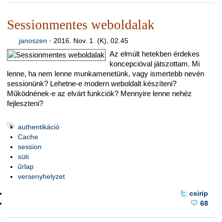
Sessionmentes weboldalak
janoszen
·
2016. Nov. 1. (K), 02.45
Az elmúlt hetekben érdekes
koncepcióval játszottam. Mi
lenne, ha nem lenne munkamenetünk, vagy ismertebb nevén
sessionünk? Lehetne-e modern weboldalt készíteni?
Működnének-e az elvárt funkciók? Mennyire lenne nehéz
fejleszteni?
authentikáció
Cache
session
süti
űrlap
versenyhelyzet
csirip
68