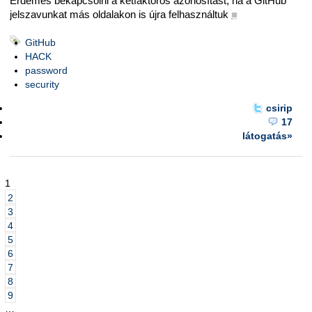
Érdemes bekapcsolni a kétfaktoros azonosítást, ha a GitHub
jelszavunkat más oldalakon is újra felhasználtuk
■
GitHub
HACK
password
security
csirip
17
látogatás»
1
2
3
4
5
6
7
8
9
…