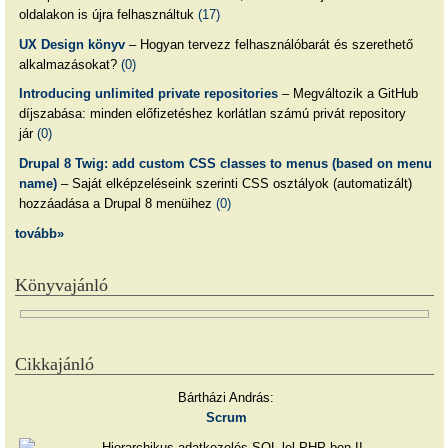
oldalakon is újra felhasználtuk
(17)
UX Design könyv
– Hogyan tervezz felhasználóbarát és szerethető
alkalmazásokat?
(0)
Introducing unlimited private repositories
– Megváltozik a GitHub
díjszabása: minden előfizetéshez korlátlan számú privát repository
jár
(0)
Drupal 8 Twig: add custom CSS classes to menus (based on menu
name)
– Saját elképzeléseink szerinti CSS osztályok (automatizált)
hozzáadása a Drupal 8 menüihez
(0)
tovább»
Könyvajánló
Cikkajánló
Bártházi András:
Scrum