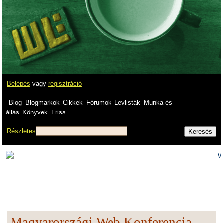
Belépés
vagy
regisztráció
Blog
Blogmarkok
Cikkek
Fórumok
Levlisták
Munka és
állás
Könyvek
Friss
Részletes
Magyarországi Web Konferencia