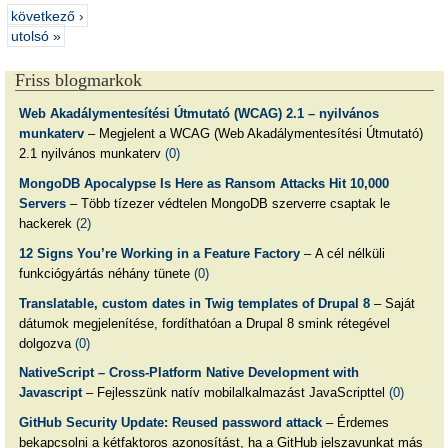
következő ›
utolsó »
Friss blogmarkok
Web Akadálymentesítési Útmutató (WCAG) 2.1 – nyilvános
munkaterv
– Megjelent a WCAG (Web Akadálymentesítési Útmutató)
2.1 nyilvános munkaterv
(0)
MongoDB Apocalypse Is Here as Ransom Attacks Hit 10,000
Servers
– Több tízezer védtelen MongoDB szerverre csaptak le
hackerek
(2)
12 Signs You’re Working in a Feature Factory
– A cél nélküli
funkciógyártás néhány tünete
(0)
Translatable, custom dates in Twig templates of Drupal 8
– Saját
dátumok megjelenítése, fordíthatóan a Drupal 8 smink rétegével
dolgozva
(0)
NativeScript – Cross-Platform Native Development with
Javascript
– Fejlesszünk natív mobilalkalmazást JavaScripttel
(0)
GitHub Security Update: Reused password attack
– Érdemes
bekapcsolni a kétfaktoros azonosítást, ha a GitHub jelszavunkat más