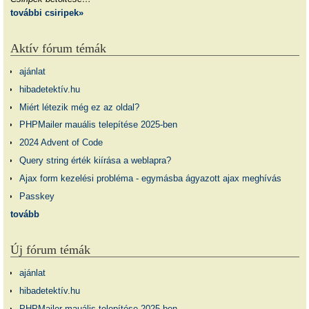
további csiripek»
Aktív fórum témák
ajánlat
hibadetektív.hu
Miért létezik még ez az oldal?
PHPMailer mauális telepítése 2025-ben
2024 Advent of Code
Query string érték kiírása a weblapra?
Ajax form kezelési probléma - egymásba ágyazott ajax meghívás
Passkey
tovább
Új fórum témák
ajánlat
hibadetektív.hu
PHPMailer mauális telepítése 2025-ben