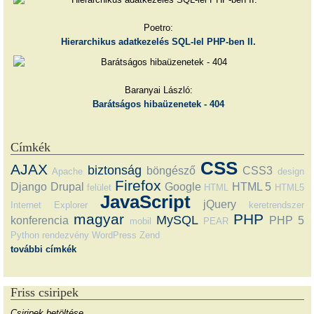
Poetro:
Hierarchikus adatkezelés SQL-lel PHP-ben II.
Baranyai László:
Barátságos hibaüzenetek - 404
Címkék
CSS
AJAX
biztonság
böngésző
CSS3
Apache
design
Firefox
Django
Drupal
Google
HTML 5
felület
HTML
HTML5
JavaScript
jQuery
Internet Explorer
keretrendszer
magyar
PHP
MySQL
konferencia
PHP 5
mobil
PEAR
Python
rendezvény
WordPress
Zend
további címkék
Friss csiripek
Csiripek betöltése…