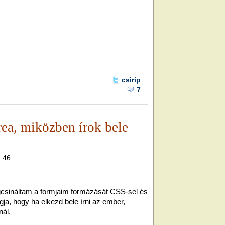
csirip
7
rea, miközben írok bele
2.46
gcsináltam a formjaim formázását CSS-sel és
gja, hogy ha elkezd bele írni az ember,
nál.