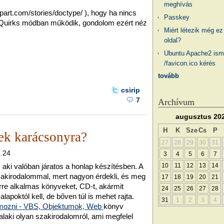
meghívás
apart.com/stories/doctype/ ), hogy ha nincs
Passkey
Quirks módban működik, gondolom ezért néz
Miért létezik még ez
oldal?
Ubuntu Apache2 ism
/favicon.ico kérés
tovább
csirip
7
Archívum
augusztus 20
H
K
Sze
Cs
P
k karácsonyra?
27
28
29
30
31
3.24
3
4
5
6
7
, aki valóban járatos a honlap készítésben. A
10
11
12
13
14
akirodalommal, mert nagyon érdekli, és meg
17
18
19
20
21
Erre alkalmas könyveket, CD-t, akármit
24
25
26
27
28
apoktól kell, de bőven túl is mehet rajta.
31
1
2
3
4
amozni - VBS, Objektumok, Web
könyv
 valaki olyan szakirodalomról, ami megfelel