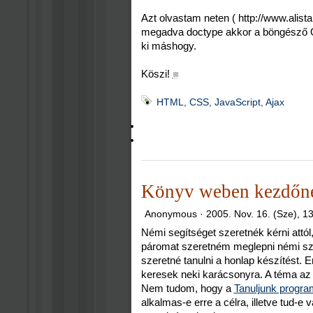
Azt olvastam neten ( http://www.alist
megadva doctype akkor a böngésző 
ki máshogy.
Köszi!
■
HTML, CSS, JavaScript, Ajax
Könyv weben kezdőne
Anonymous ·
2005. Nov. 16. (Sze), 1
Némi segítséget szeretnék kérni attól
páromat szeretném meglepni némi sz
szeretné tanulni a honlap készítést. 
keresek neki karácsonyra. A téma az al
Nem tudom, hogy a
Tanuljunk progr
alkalmas-e erre a célra, illetve tud-e