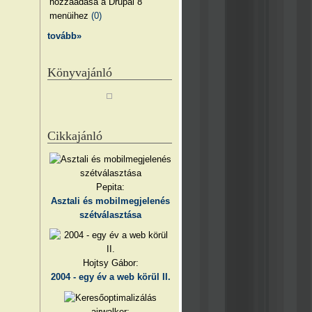
hozzáadása a Drupal 8
menüihez
(0)
tovább»
Könyvajánló
Cikkajánló
Pepita:
Asztali és mobilmegjelenés
szétválasztása
Hojtsy Gábor:
2004 - egy év a web körül II.
airwalker: