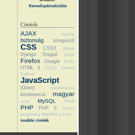
Keresőoptimalizálás
Címkék
AJAX
Apache
biztonság
böngésző
CSS
CSS3
design
Django
Drupal
felület
Firefox
Google
HTML
HTML 5
HTML5
Internet
Explorer
JavaScript
jQuery
keretrendszer
magyar
konferencia
MySQL
mobil
PEAR
PHP
PHP 5
Python
rendezvény
WordPress
Zend
további címkék