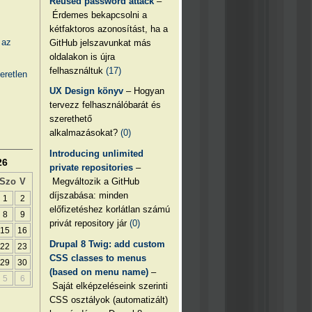
Reused password attack
–
Érdemes bekapcsolni a
kétfaktoros azonosítást, ha a
 az
GitHub jelszavunkat más
oldalakon is újra
felhasználtuk
(17)
eretlen
UX Design könyv
– Hogyan
tervezz felhasználóbarát és
szerethető
alkalmazásokat?
(0)
Introducing unlimited
26
private repositories
–
Megváltozik a GitHub
Szo
V
díjszabása: minden
1
2
előfizetéshez korlátlan számú
8
9
privát repository jár
(0)
15
16
Drupal 8 Twig: add custom
22
23
CSS classes to menus
29
30
(based on menu name)
–
5
6
Saját elképzeléseink szerinti
CSS osztályok (automatizált)