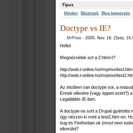
Típus
Minden
Blogmark
Blog bejegyzés
Doctype vs IE?
MrPrise
·
2005. Nov. 16. (Sze), 15
Hello!
Megnéznétek ezt a 2 html-t?
http://web.t-online.hu/mrprise/test.htm
http://web.t-online.hu/mrprise/test2.h
Az elsőben van doctype sor, a másod
Ennek ellenére (vagy éppen ezért?) 
Legalábbis IE-ben.
A doctype-os sort a Drupal gyártott
úgy nézzen ki mint a test2.htm-en. H
bug és Firefoxban ok (most nem tudom
elkerülni?