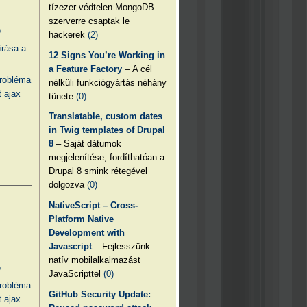
tízezer védtelen MongoDB
szerverre csaptak le
e
hackerek
(2)
írása a
12 Signs You’re Working in
a Feature Factory
– A cél
probléma
nélküli funkciógyártás néhány
 ajax
tünete
(0)
Translatable, custom dates
in Twig templates of Drupal
8
– Saját dátumok
megjelenítése, fordíthatóan a
Drupal 8 smink rétegével
dolgozva
(0)
NativeScript – Cross-
Platform Native
Development with
Javascript
– Fejlesszünk
natív mobilalkalmazást
e
JavaScripttel
(0)
probléma
GitHub Security Update:
 ajax