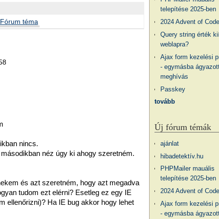
telepítése 2025-ben
Fórum téma
2024 Advent of Cod
Query string érték ki
weblapra?
Ajax form kezelési 
.58
- egymásba ágyazott
meghívás
Passkey
tovább
tm
Új fórum témák
ikban nincs.
ajánlat
a másodikban néz úgy ki ahogy szeretném.
hibadetektív.hu
PHPMailer mauális
telepítése 2025-ben
a nekem és azt szeretném, hogy azt megadva
2024 Advent of Cod
ogyan tudom ezt elérni? Esetleg ez egy IE
 ellenőrizni)? Ha IE bug akkor hogy lehet
Ajax form kezelési 
- egymásba ágyazott