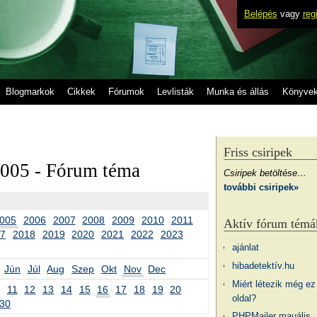
Belépés
vagy
reg
Blogmarkok
Cikkek
Fórumok
Levlisták
Munka és állás
Könyve
Friss csiripek
2005 - Fórum téma
Csiripek betöltése…
további csiripek»
005
2006
2007
2008
2009
2010
2011
Aktív fórum témá
17
2018
2019
2020
2021
2022
2023
ajánlat
hibadetektív.hu
Jún
Júl
Aug
Szep
Okt
Nov
Dec
Miért létezik még ez
11
12
13
14
15
16
17
18
19
20
oldal?
30
PHPMailer mauális