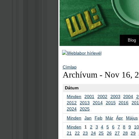
Blog
Címlap
Archívum - Nov 16, 
Dátum
Minden
2001
2002
2003
2004
2
2012
2013
2014
2015
2016
20
2024
2025
Minden
Jan
Feb
Már
Ápr
Május
Minden
1
2
3
4
5
6
7
8
9
10
21
22
23
24
25
26
27
28
29