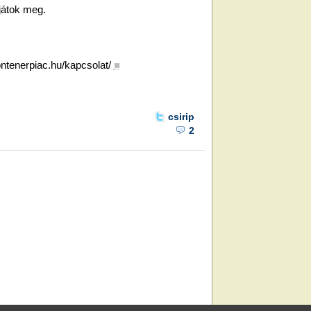
játok meg.
ontenerpiac.hu/kapcsolat/
■
csirip
2