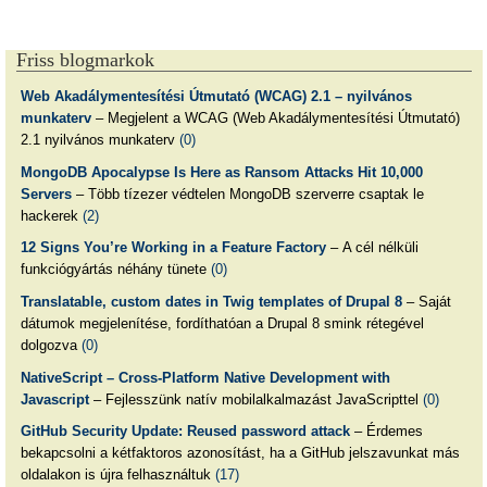
Friss blogmarkok
Web Akadálymentesítési Útmutató (WCAG) 2.1 – nyilvános
munkaterv
– Megjelent a WCAG (Web Akadálymentesítési Útmutató)
2.1 nyilvános munkaterv
(0)
MongoDB Apocalypse Is Here as Ransom Attacks Hit 10,000
Servers
– Több tízezer védtelen MongoDB szerverre csaptak le
hackerek
(2)
12 Signs You’re Working in a Feature Factory
– A cél nélküli
funkciógyártás néhány tünete
(0)
Translatable, custom dates in Twig templates of Drupal 8
– Saját
dátumok megjelenítése, fordíthatóan a Drupal 8 smink rétegével
dolgozva
(0)
NativeScript – Cross-Platform Native Development with
Javascript
– Fejlesszünk natív mobilalkalmazást JavaScripttel
(0)
GitHub Security Update: Reused password attack
– Érdemes
bekapcsolni a kétfaktoros azonosítást, ha a GitHub jelszavunkat más
oldalakon is újra felhasználtuk
(17)