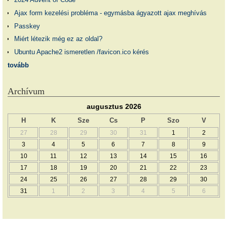
Ajax form kezelési probléma - egymásba ágyazott ajax meghívás
Passkey
Miért létezik még ez az oldal?
Ubuntu Apache2 ismeretlen /favicon.ico kérés
tovább
Archívum
augusztus 2026
H
K
Sze
Cs
P
Szo
V
27
28
29
30
31
1
2
3
4
5
6
7
8
9
10
11
12
13
14
15
16
17
18
19
20
21
22
23
24
25
26
27
28
29
30
31
1
2
3
4
5
6