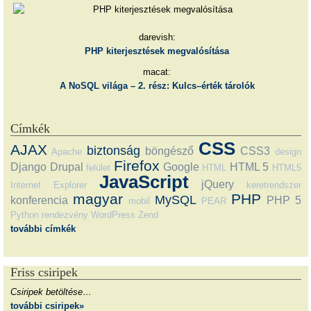
darevish:
PHP kiterjesztések megvalósítása
macat:
A NoSQL világa – 2. rész: Kulcs–érték tárolók
Címkék
CSS
AJAX
biztonság
böngésző
CSS3
Apache
design
Firefox
Django
Drupal
Google
HTML 5
felület
HTML
HTML5
JavaScript
jQuery
Internet Explorer
keretrendszer
magyar
PHP
MySQL
konferencia
PHP 5
mobil
PEAR
Python
rendezvény
WordPress
Zend
további címkék
Friss csiripek
Csiripek betöltése…
további csiripek»