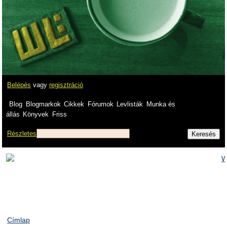
Belépés
vagy
regisztráció
Blog
Blogmarkok
Cikkek
Fórumok
Levlisták
Munka és
állás
Könyvek
Friss
Részletes
Címlap