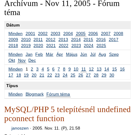
Archívum - Nov 11, 2005 - Fórum
téma
Dátum
Minden
2001
2002
2003
2004
2005
2006
2007
2008
2009
2010
2011
2012
2013
2014
2015
2016
2017
2018
2019
2020
2021
2022
2023
2024
2025
Minden
Jan
Feb
Már
Ápr
Május
Jún
Júl
Aug
Szep
Okt
Nov
Dec
Minden
1
2
3
4
5
6
7
8
9
10
11
12
13
14
15
16
17
18
19
20
21
22
23
24
25
26
27
28
29
30
Típus
Minden
Blogmark
Fórum téma
MySQL/PHP 5 telepítésnél undefined
pconnect function
janoszen
·
2005. Nov. 11. (P), 21.58