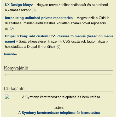
UX Design könyv
– Hogyan tervezz felhasználóbarát és szerethető
alkalmazásokat?
(0)
Introducing unlimited private repositories
– Megváltozik a GitHub
díjszabása: minden előfizetéshez korlátlan számú privát repository
jár
(0)
Drupal 8 Twig: add custom CSS classes to menus (based on menu
name)
– Saját elképzeléseink szerinti CSS osztályok (automatizált)
hozzáadása a Drupal 8 menüihez
(0)
tovább»
Könyvajánló
Cikkajánló
aston:
A Symfony keretrendszer telepítése és bemutatása