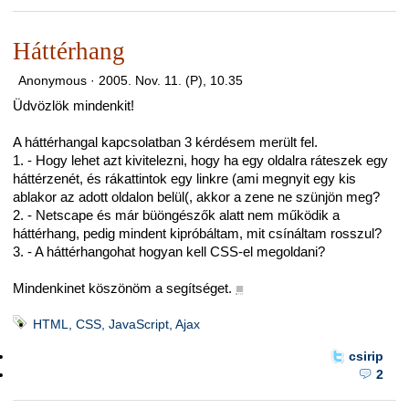
Háttérhang
Anonymous ·
2005. Nov. 11. (P), 10.35
Üdvözlök mindenkit!
A háttérhangal kapcsolatban 3 kérdésem merült fel.
1. - Hogy lehet azt kivitelezni, hogy ha egy oldalra ráteszek egy
háttérzenét, és rákattintok egy linkre (ami megnyit egy kis
ablakor az adott oldalon belül(, akkor a zene ne szünjön meg?
2. - Netscape és már büöngészők alatt nem működik a
háttérhang, pedig mindent kipróbáltam, mit csínáltam rosszul?
3. - A háttérhangohat hogyan kell CSS-el megoldani?
Mindenkinet köszönöm a segítséget.
■
HTML, CSS, JavaScript, Ajax
csirip
2