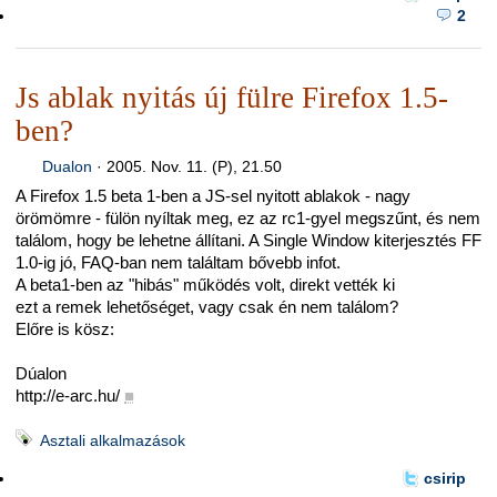
2
Js ablak nyitás új fülre Firefox 1.5-
ben?
Dualon
·
2005. Nov. 11. (P), 21.50
A Firefox 1.5 beta 1-ben a JS-sel nyitott ablakok - nagy
örömömre - fülön nyíltak meg, ez az rc1-gyel megszűnt, és nem
találom, hogy be lehetne állítani. A Single Window kiterjesztés FF
1.0-ig jó, FAQ-ban nem találtam bővebb infot.
A beta1-ben az "hibás" működés volt, direkt vették ki
ezt a remek lehetőséget, vagy csak én nem találom?
Előre is kösz:
Dúalon
http://e-arc.hu/
■
Asztali alkalmazások
csirip