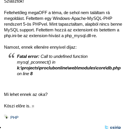
Sziasztok!
Feltehetőleg megaOFF a téma, de sehol nem találtam rá
megoldást. Feltettem egy Windows-Apache-MySQL-PHP
rendszert 5-ös PHPvel. Mint tapasztaltam, alapból nincs benne
MySQL support. Feltettem hozzá az extensiont és betettem a
php.ini-be az extension-hívást a php_mysql.dll-re.
Namost, ennek ellenére ennyivel díjaz:
Fatal error:
Call to undefined function
mysql_pconnect() in
k:\projects\proclubonline\web\modules\core\db.php
on line
8
Mi lehet ennek az oka?
Köszi előre is.
■
PHP
csirip