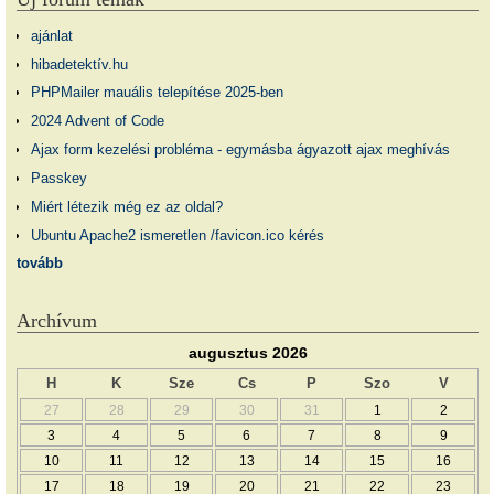
ajánlat
hibadetektív.hu
PHPMailer mauális telepítése 2025-ben
2024 Advent of Code
Ajax form kezelési probléma - egymásba ágyazott ajax meghívás
Passkey
Miért létezik még ez az oldal?
Ubuntu Apache2 ismeretlen /favicon.ico kérés
tovább
Archívum
augusztus 2026
H
K
Sze
Cs
P
Szo
V
27
28
29
30
31
1
2
3
4
5
6
7
8
9
10
11
12
13
14
15
16
17
18
19
20
21
22
23