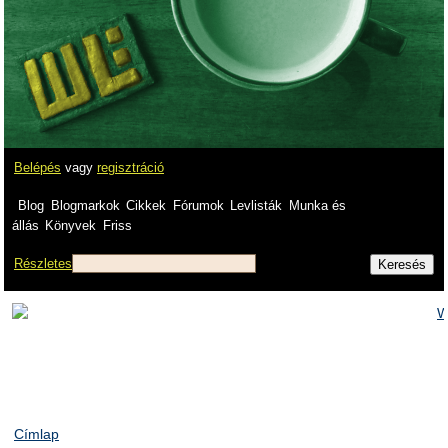
Belépés
vagy
regisztráció
Blog
Blogmarkok
Cikkek
Fórumok
Levlisták
Munka és
állás
Könyvek
Friss
Részletes
Címlap