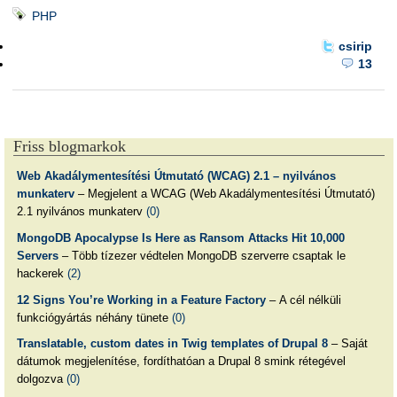
PHP
csirip
13
Friss blogmarkok
Web Akadálymentesítési Útmutató (WCAG) 2.1 – nyilvános
munkaterv
– Megjelent a WCAG (Web Akadálymentesítési Útmutató)
2.1 nyilvános munkaterv
(0)
MongoDB Apocalypse Is Here as Ransom Attacks Hit 10,000
Servers
– Több tízezer védtelen MongoDB szerverre csaptak le
hackerek
(2)
12 Signs You’re Working in a Feature Factory
– A cél nélküli
funkciógyártás néhány tünete
(0)
Translatable, custom dates in Twig templates of Drupal 8
– Saját
dátumok megjelenítése, fordíthatóan a Drupal 8 smink rétegével
dolgozva
(0)