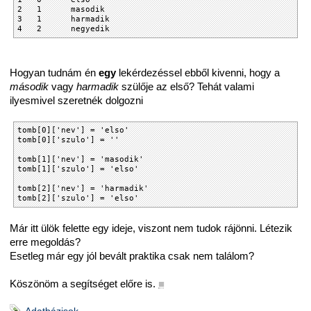
2 1 masodik
3 1 harmadik
4 2 negyedik
Hogyan tudnám én
egy
lekérdezéssel ebből kivenni, hogy a
második
vagy
harmadik
szülője az első? Tehát valami
ilyesmivel szeretnék dolgozni
tomb[0]['nev'] = 'elso'
tomb[0]['szulo'] = ''
tomb[1]['nev'] = 'masodik'
tomb[1]['szulo'] = 'elso'
tomb[2]['nev'] = 'harmadik'
tomb[2]['szulo'] = 'elso'
Már itt ülök felette egy ideje, viszont nem tudok rájönni. Létezik
erre megoldás?
Esetleg már egy jól bevált praktika csak nem találom?
Köszönöm a segítséget előre is.
■