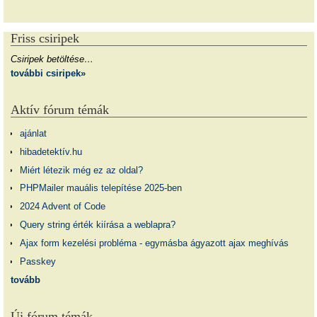
Friss csiripek
Csiripek betöltése…
további csiripek»
Aktív fórum témák
ajánlat
hibadetektív.hu
Miért létezik még ez az oldal?
PHPMailer mauális telepítése 2025-ben
2024 Advent of Code
Query string érték kiírása a weblapra?
Ajax form kezelési probléma - egymásba ágyazott ajax meghívás
Passkey
tovább
Új fórum témák