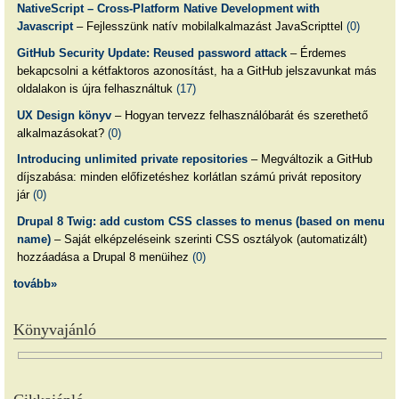
NativeScript – Cross-Platform Native Development with
Javascript
– Fejlesszünk natív mobilalkalmazást JavaScripttel
(0)
GitHub Security Update: Reused password attack
– Érdemes
bekapcsolni a kétfaktoros azonosítást, ha a GitHub jelszavunkat más
oldalakon is újra felhasználtuk
(17)
UX Design könyv
– Hogyan tervezz felhasználóbarát és szerethető
alkalmazásokat?
(0)
Introducing unlimited private repositories
– Megváltozik a GitHub
díjszabása: minden előfizetéshez korlátlan számú privát repository
jár
(0)
Drupal 8 Twig: add custom CSS classes to menus (based on menu
name)
– Saját elképzeléseink szerinti CSS osztályok (automatizált)
hozzáadása a Drupal 8 menüihez
(0)
tovább»
Könyvajánló