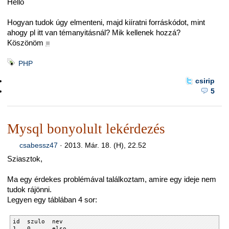
Hello
Hogyan tudok úgy elmenteni, majd kiíratni forráskódot, mint
ahogy pl itt van témanyitásnál? Mik kellenek hozzá?
Köszönöm
■
PHP
csirip
5
Mysql bonyolult lekérdezés
csabessz47
·
2013. Már. 18. (H), 22.52
Sziasztok,
Ma egy érdekes problémával találkoztam, amire egy ideje nem
tudok rájönni.
Legyen egy táblában 4 sor:
id szulo nev
1 0 elso