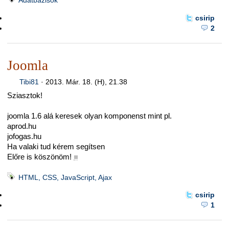
Adatbázisok
csirip
2
Joomla
Tibi81
·
2013. Már. 18. (H), 21.38
Sziasztok!
joomla 1.6 alá keresek olyan komponenst mint pl.
aprod.hu
jofogas.hu
Ha valaki tud kérem segítsen
Előre is köszönöm!
■
HTML, CSS, JavaScript, Ajax
csirip
1