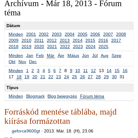
Archívum - Már 18, 2013 - Fórum
téma
Dátum
Minden
2001
2002
2003
2004
2005
2006
2007
2008
2009
2010
2011
2012
2013
2014
2015
2016
2017
2018
2019
2020
2021
2022
2023
2024
2025
Minden
Jan
Feb
Már
Ápr
Május
Jún
Júl
Aug
Szep
Okt
Nov
Dec
Minden
1
2
3
4
5
6
7
8
9
10
11
12
13
14
15
16
17
18
19
20
21
22
23
24
25
26
27
28
29
30
31
Típus
Minden
Blogmark
Blog bejegyzés
Fórum téma
Forráskód mentése táblába, majd
kiírása formázottan
geforce9600gt
·
2013. Már. 18. (H), 23.06