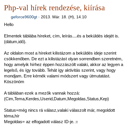
Php-val hírek rendezése, kiírása
geforce9600gt
·
2013. Már. 18. (H), 14.10
Hello
Elmentek táblába híreket, cím, leírás....és a beküldés idejét is.
(dátum,idő).
Az oldalon most a híreket kilistázom a beküldés ideje szerint
csökkenőben. De ezt a kilistázást olyan sorrendben szeretném,
hogy amelyik hírhez éppen hozzászólt valaki, akkor az legyen a
legelső, és így tovább. Tehát így aktivitás szerint, vagy hogy
mondjam. Erre kérnék valami módszert vagy útmutatást.
Köszönöm
A táblában ezek a mezők vannak hozzá:
(Cim,Tema,Kerdes,Userid,Datum,Megoldas,Status,Kep)
Status=még nincs rá válasz,valaki válaszolt már, megoldott
téma,hír
Megoldas= az elfogadott válasz ID-je.
■