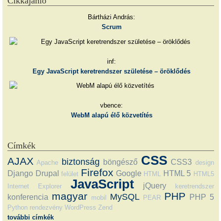
Cikkajánló
Bártházi András:
Scrum
inf:
Egy JavaScript keretrendszer születése – öröklődés
vbence:
WebM alapú élő közvetítés
Címkék
CSS
AJAX
biztonság
böngésző
CSS3
Apache
design
Firefox
Django
Drupal
Google
HTML 5
felület
HTML
HTML5
JavaScript
jQuery
Internet Explorer
keretrendszer
magyar
PHP
MySQL
konferencia
PHP 5
mobil
PEAR
Python
rendezvény
WordPress
Zend
további címkék