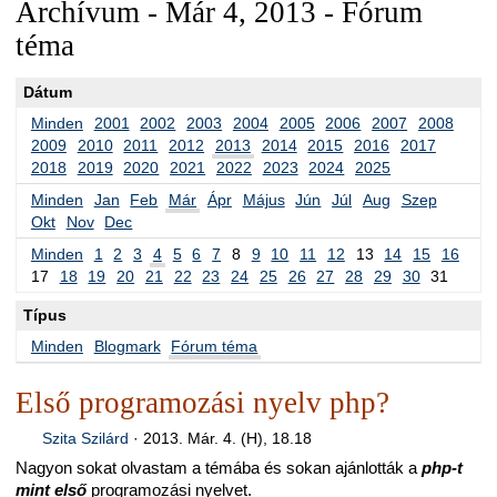
Archívum - Már 4, 2013 - Fórum
téma
Dátum
Minden
2001
2002
2003
2004
2005
2006
2007
2008
2009
2010
2011
2012
2013
2014
2015
2016
2017
2018
2019
2020
2021
2022
2023
2024
2025
Minden
Jan
Feb
Már
Ápr
Május
Jún
Júl
Aug
Szep
Okt
Nov
Dec
Minden
1
2
3
4
5
6
7
8
9
10
11
12
13
14
15
16
17
18
19
20
21
22
23
24
25
26
27
28
29
30
31
Típus
Minden
Blogmark
Fórum téma
Első programozási nyelv php?
Szita Szilárd
·
2013. Már. 4. (H), 18.18
Nagyon sokat olvastam a témába és sokan ajánlották a
php-t
mint első
programozási nyelvet.