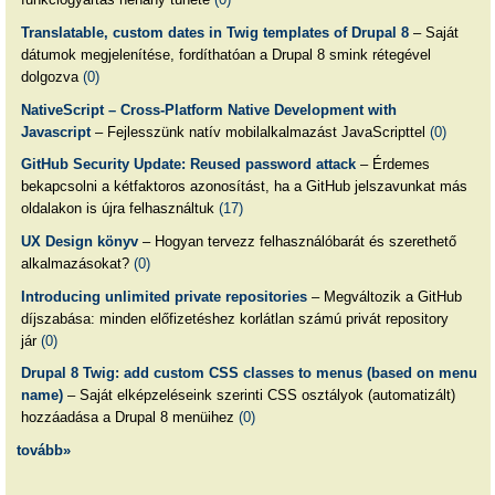
Translatable, custom dates in Twig templates of Drupal 8
– Saját
dátumok megjelenítése, fordíthatóan a Drupal 8 smink rétegével
dolgozva
(0)
NativeScript – Cross-Platform Native Development with
Javascript
– Fejlesszünk natív mobilalkalmazást JavaScripttel
(0)
GitHub Security Update: Reused password attack
– Érdemes
bekapcsolni a kétfaktoros azonosítást, ha a GitHub jelszavunkat más
oldalakon is újra felhasználtuk
(17)
UX Design könyv
– Hogyan tervezz felhasználóbarát és szerethető
alkalmazásokat?
(0)
Introducing unlimited private repositories
– Megváltozik a GitHub
díjszabása: minden előfizetéshez korlátlan számú privát repository
jár
(0)
Drupal 8 Twig: add custom CSS classes to menus (based on menu
name)
– Saját elképzeléseink szerinti CSS osztályok (automatizált)
hozzáadása a Drupal 8 menüihez
(0)
tovább»