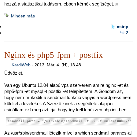
hozzá a statisztikai tudásom, ebben kérnék segítséget.
■
Minden más
csirip
2
Nginx és php5-fpm + postfix
KardiWeb
·
2013. Már. 4. (H), 13.48
Üdvözlet,
Van egy Ubuntu 12.04 alapú vps szerverem amire nginx -et és
php5-fpm -et mysql -t postfix -et telepítettem. A Gondom az,
hogy nem müködik a sendmail funkció vagyis a wordpress nem
küldi el a leveleket. A Szerző kinek a segédlete alapján
csináltam ezt meg azt irja, hogy így kell kinézzen php.ini -ben:
sendmail_path = “/usr/sbin/sendmail -t -i -f valami##kukac##
Az /usr/sbin/sendmail létezik mivel a which sendmail parancs-al