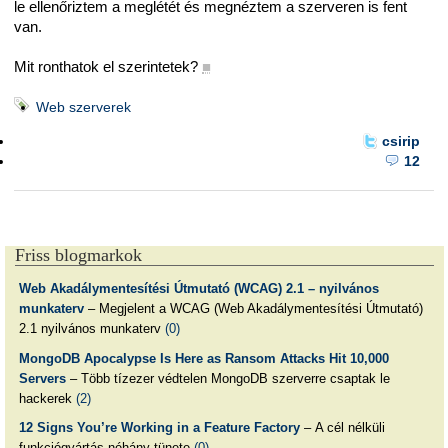
le ellenőriztem a meglétét és megnéztem a szerveren is fent
van.
Mit ronthatok el szerintetek?
■
Web szerverek
csirip
12
Friss blogmarkok
Web Akadálymentesítési Útmutató (WCAG) 2.1 – nyilvános
munkaterv
– Megjelent a WCAG (Web Akadálymentesítési Útmutató)
2.1 nyilvános munkaterv
(0)
MongoDB Apocalypse Is Here as Ransom Attacks Hit 10,000
Servers
– Több tízezer védtelen MongoDB szerverre csaptak le
hackerek
(2)
12 Signs You’re Working in a Feature Factory
– A cél nélküli
funkciógyártás néhány tünete
(0)