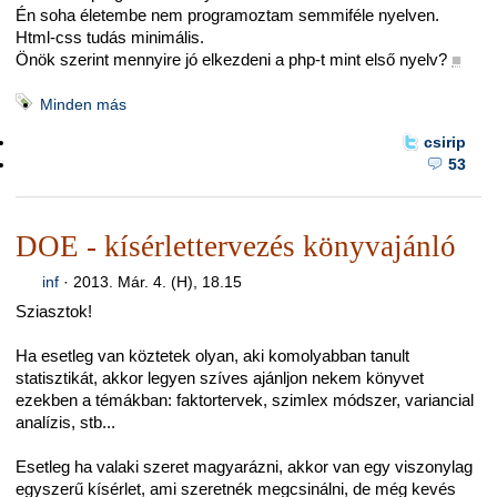
Én soha életembe nem programoztam semmiféle nyelven.
Html-css tudás minimális.
Önök szerint mennyire jó elkezdeni a php-t mint első nyelv?
■
Minden más
csirip
53
DOE - kísérlettervezés könyvajánló
inf
·
2013. Már. 4. (H), 18.15
Sziasztok!
Ha esetleg van köztetek olyan, aki komolyabban tanult
statisztikát, akkor legyen szíves ajánljon nekem könyvet
ezekben a témákban: faktortervek, szimlex módszer, variancial
analízis, stb...
Esetleg ha valaki szeret magyarázni, akkor van egy viszonylag
egyszerű kísérlet, ami szeretnék megcsinálni, de még kevés