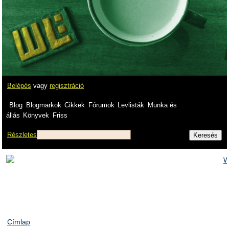
Belépés
vagy
regisztráció
Blog
Blogmarkok
Cikkek
Fórumok
Levlisták
Munka és
állás
Könyvek
Friss
Részletes
Címlap