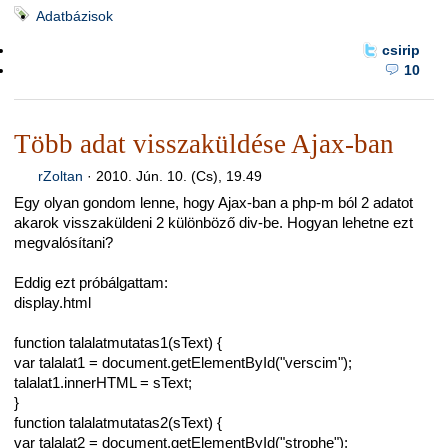
Adatbázisok
csirip
10
Több adat visszaküldése Ajax-ban
rZoltan
·
2010. Jún. 10. (Cs), 19.49
Egy olyan gondom lenne, hogy Ajax-ban a php-m ból 2 adatot
akarok visszaküldeni 2 különböző div-be. Hogyan lehetne ezt
megvalósítani?
Eddig ezt próbálgattam:
display.html
function talalatmutatas1(sText) {
var talalat1 = document.getElementById("verscim");
talalat1.innerHTML = sText;
}
function talalatmutatas2(sText) {
var talalat2 = document.getElementById("strophe");