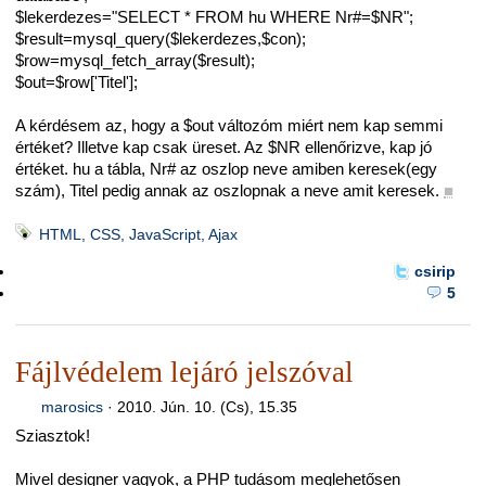
$lekerdezes="SELECT * FROM hu WHERE Nr#=$NR";
$result=mysql_query($lekerdezes,$con);
$row=mysql_fetch_array($result);
$out=$row['Titel'];
A kérdésem az, hogy a $out változóm miért nem kap semmi
értéket? Illetve kap csak üreset. Az $NR ellenőrizve, kap jó
értéket. hu a tábla, Nr# az oszlop neve amiben keresek(egy
szám), Titel pedig annak az oszlopnak a neve amit keresek.
■
HTML, CSS, JavaScript, Ajax
csirip
5
Fájlvédelem lejáró jelszóval
marosics
·
2010. Jún. 10. (Cs), 15.35
Sziasztok!
Mivel designer vagyok, a PHP tudásom meglehetősen