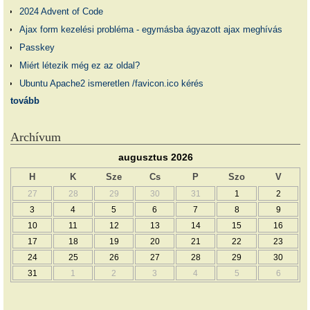
2024 Advent of Code
Ajax form kezelési probléma - egymásba ágyazott ajax meghívás
Passkey
Miért létezik még ez az oldal?
Ubuntu Apache2 ismeretlen /favicon.ico kérés
tovább
Archívum
augusztus 2026
H
K
Sze
Cs
P
Szo
V
27
28
29
30
31
1
2
3
4
5
6
7
8
9
10
11
12
13
14
15
16
17
18
19
20
21
22
23
24
25
26
27
28
29
30
31
1
2
3
4
5
6