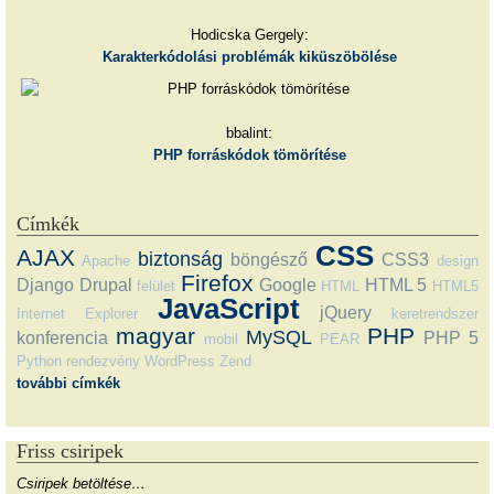
Hodicska Gergely:
Karakterkódolási problémák kiküszöbölése
bbalint:
PHP forráskódok tömörítése
Címkék
CSS
AJAX
biztonság
böngésző
CSS3
Apache
design
Firefox
Django
Drupal
Google
HTML 5
felület
HTML
HTML5
JavaScript
jQuery
Internet Explorer
keretrendszer
magyar
PHP
MySQL
konferencia
PHP 5
mobil
PEAR
Python
rendezvény
WordPress
Zend
további címkék
Friss csiripek
Csiripek betöltése…