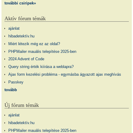
további csiripek»
Aktív fórum témák
ajánlat
hibadetektív.hu
Miért létezik még ez az oldal?
PHPMailer mauális telepítése 2025-ben
2024 Advent of Code
Query string érték kiírása a weblapra?
Ajax form kezelési probléma - egymásba ágyazott ajax meghívás
Passkey
tovább
Új fórum témák
ajánlat
hibadetektív.hu
PHPMailer mauális telepítése 2025-ben