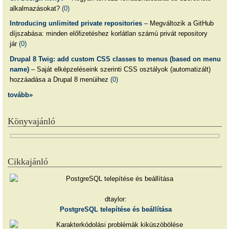
alkalmazásokat?
(0)
Introducing unlimited private repositories
– Megváltozik a GitHub
díjszabása: minden előfizetéshez korlátlan számú privát repository
jár
(0)
Drupal 8 Twig: add custom CSS classes to menus (based on menu
name)
– Saját elképzeléseink szerinti CSS osztályok (automatizált)
hozzáadása a Drupal 8 menüihez
(0)
tovább»
Könyvajánló
Cikkajánló
dtaylor:
PostgreSQL telepítése és beállítása