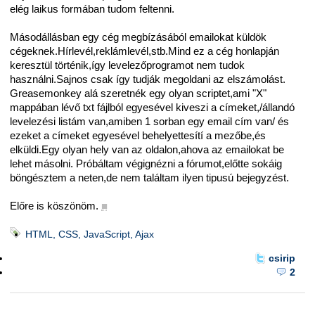
elég laikus formában tudom feltenni.
Másodállásban egy cég megbízásából emailokat küldök
cégeknek.Hírlevél,reklámlevél,stb.Mind ez a cég honlapján
keresztül történik,így levelezőprogramot nem tudok
használni.Sajnos csak így tudják megoldani az elszámolást.
Greasemonkey alá szeretnék egy olyan scriptet,ami "X"
mappában lévő txt fájlból egyesével kiveszi a címeket,/állandó
levelezési listám van,amiben 1 sorban egy email cím van/ és
ezeket a címeket egyesével behelyettesítí a mezőbe,és
elküldi.Egy olyan hely van az oldalon,ahova az emailokat be
lehet másolni. Próbáltam végignézni a fórumot,előtte sokáig
böngésztem a neten,de nem találtam ilyen tipusú bejegyzést.
Előre is köszönöm.
■
HTML, CSS, JavaScript, Ajax
csirip
2