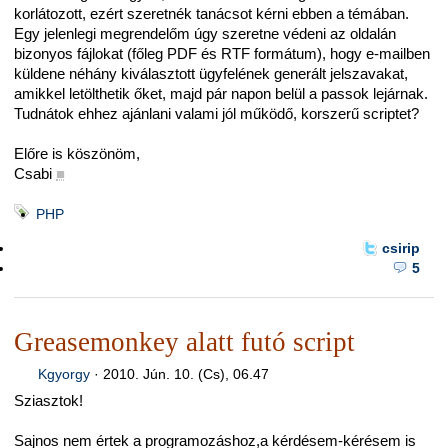
korlátozott, ezért szeretnék tanácsot kérni ebben a témában.
Egy jelenlegi megrendelőm úgy szeretne védeni az oldalán
bizonyos fájlokat (főleg PDF és RTF formátum), hogy e-mailben
küldene néhány kiválasztott ügyfelének generált jelszavakat,
amikkel letölthetik őket, majd pár napon belül a passok lejárnak.
Tudnátok ehhez ajánlani valami jól működő, korszerű scriptet?
Előre is köszönöm,
Csabi
■
PHP
csirip
5
Greasemonkey alatt futó script
Kgyorgy
·
2010. Jún. 10. (Cs), 06.47
Sziasztok!
Sajnos nem értek a programozáshoz,a kérdésem-kérésem is