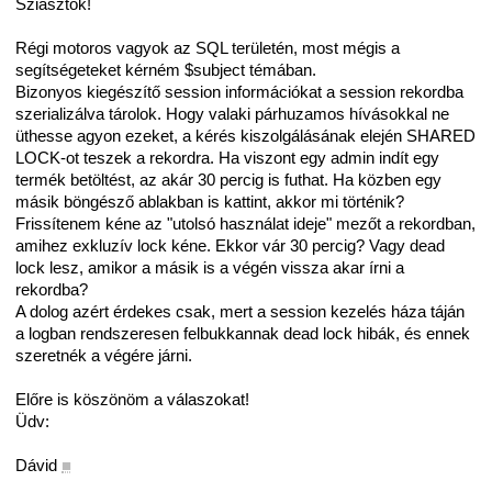
Sziasztok!
Régi motoros vagyok az SQL területén, most mégis a
segítségeteket kérném $subject témában.
Bizonyos kiegészítő session információkat a session rekordba
szerializálva tárolok. Hogy valaki párhuzamos hívásokkal ne
üthesse agyon ezeket, a kérés kiszolgálásának elején SHARED
LOCK-ot teszek a rekordra. Ha viszont egy admin indít egy
termék betöltést, az akár 30 percig is futhat. Ha közben egy
másik böngésző ablakban is kattint, akkor mi történik?
Frissítenem kéne az "utolsó használat ideje" mezőt a rekordban,
amihez exkluzív lock kéne. Ekkor vár 30 percig? Vagy dead
lock lesz, amikor a másik is a végén vissza akar írni a
rekordba?
A dolog azért érdekes csak, mert a session kezelés háza táján
a logban rendszeresen felbukkannak dead lock hibák, és ennek
szeretnék a végére járni.
Előre is köszönöm a válaszokat!
Üdv:
Dávid
■