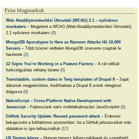
Friss blogmarkok
Web Akadálymentesítési Útmutató (WCAG) 2.1 – nyilvános
munkaterv
– Megjelent a WCAG (Web Akadálymentesítési Útmutató)
2.1 nyilvános munkaterv
(0)
MongoDB Apocalypse Is Here as Ransom Attacks Hit 10,000
Servers
– Több tízezer védtelen MongoDB szerverre csaptak le
hackerek
(2)
12 Signs You’re Working in a Feature Factory
– A cél nélküli
funkciógyártás néhány tünete
(0)
Translatable, custom dates in Twig templates of Drupal 8
– Saját
dátumok megjelenítése, fordíthatóan a Drupal 8 smink rétegével
dolgozva
(0)
NativeScript – Cross-Platform Native Development with
Javascript
– Fejlesszünk natív mobilalkalmazást JavaScripttel
(0)
GitHub Security Update: Reused password attack
– Érdemes
bekapcsolni a kétfaktoros azonosítást, ha a GitHub jelszavunkat más
oldalakon is újra felhasználtuk
(17)
UX Design könyv
– Hogyan tervezz felhasználóbarát és szerethető