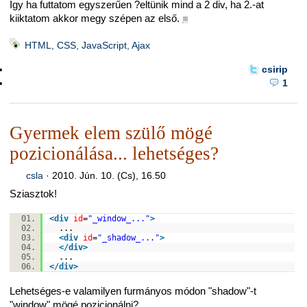
Így ha futtatom egyszerűen ?eltünik mind a 2 div, ha 2.-at
kiiktatom akkor megy szépen az első.
■
HTML, CSS, JavaScript, Ajax
csirip
1
Gyermek elem szülő mögé
pozicionálása... lehetséges?
csla
·
2010. Jún. 10. (Cs), 16.50
Sziasztok!
<
div
id
=
"_window_..."
>
...
<
div
id
=
"_shadow_..."
>
</
div
>
...
</
div
>
Lehetséges-e valamilyen furmányos módon "shadow"-t
"window" mögé pozicionálni?