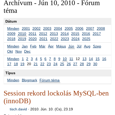
Archívum - Jún 10, 2010 - Fórum
téma
Dátum
Minden
2001
2002
2003
2004
2005
2006
2007
2008
2009
2010
2011
2012
2013
2014
2015
2016
2017
2018
2019
2020
2021
2022
2023
2024
2025
Minden
Jan
Feb
Már
Ápr
Május
Jún
Júl
Aug
Szep
Okt
Nov
Dec
Minden
1
2
3
4
5
6
7
8
9
10
11
12
13
14
15
16
17
18
19
20
21
22
23
24
25
26
27
28
29
30
Típus
Minden
Blogmark
Fórum téma
Session rekord lockolás MySQL-ben
(innoDB)
tisch.david
·
2010. Jún. 10. (Cs), 23.19