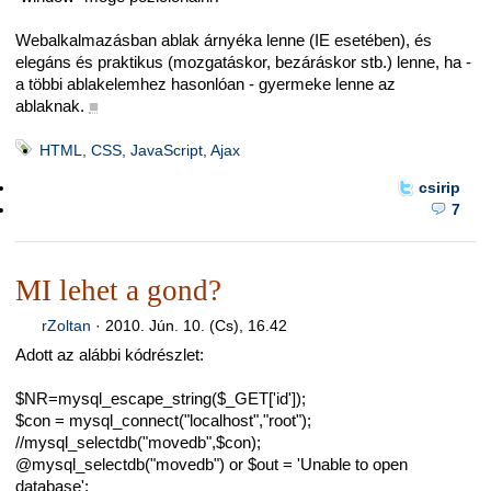
Webalkalmazásban ablak árnyéka lenne (IE esetében), és
elegáns és praktikus (mozgatáskor, bezáráskor stb.) lenne, ha -
a többi ablakelemhez hasonlóan - gyermeke lenne az
ablaknak.
■
HTML, CSS, JavaScript, Ajax
csirip
7
MI lehet a gond?
rZoltan
·
2010. Jún. 10. (Cs), 16.42
Adott az alábbi kódrészlet:
$NR=mysql_escape_string($_GET['id']);
$con = mysql_connect("localhost","root");
//mysql_selectdb("movedb",$con);
@mysql_selectdb("movedb") or $out = 'Unable to open
database';