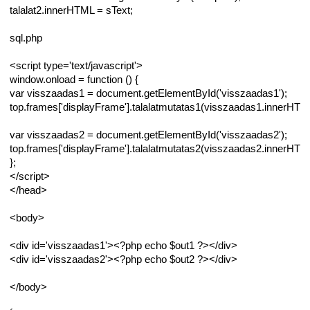
talalat2.innerHTML = sText;
sql.php
<script type='text/javascript'>
window.onload = function () {
var visszaadas1 = document.getElementById('visszaadas1');
top.frames['displayFrame'].talalatmutatas1(visszaadas1.innerHTM
var visszaadas2 = document.getElementById('visszaadas2');
top.frames['displayFrame'].talalatmutatas2(visszaadas2.innerHTM
};
</script>
</head>
<body>
<div id='visszaadas1'><?php echo $out1 ?></div>
<div id='visszaadas2'><?php echo $out2 ?></div>
</body>