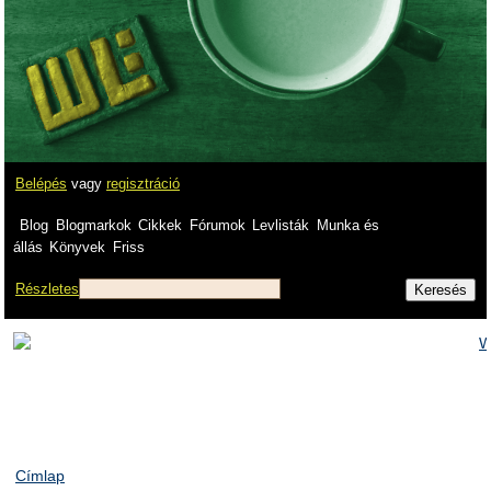
Belépés
vagy
regisztráció
Blog
Blogmarkok
Cikkek
Fórumok
Levlisták
Munka és
állás
Könyvek
Friss
Részletes
Címlap