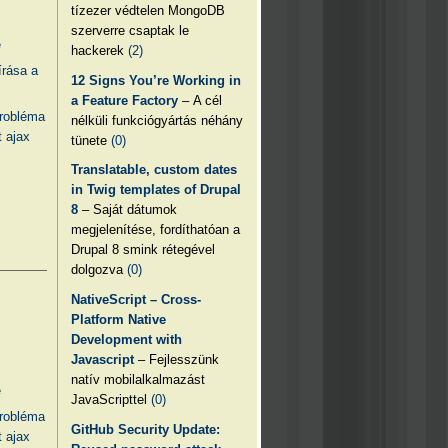
tízezer védtelen MongoDB
szerverre csaptak le
e
hackerek
(2)
írása a
12 Signs You’re Working in
a Feature Factory
– A cél
probléma
nélküli funkciógyártás néhány
 ajax
tünete
(0)
Translatable, custom dates
in Twig templates of Drupal
8
– Saját dátumok
megjelenítése, fordíthatóan a
Drupal 8 smink rétegével
dolgozva
(0)
NativeScript – Cross-
Platform Native
Development with
Javascript
– Fejlesszünk
natív mobilalkalmazást
e
JavaScripttel
(0)
probléma
GitHub Security Update:
 ajax