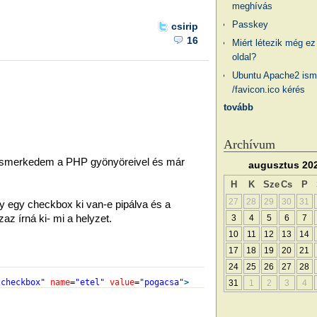
meghívás
Passkey
csirip
16
Miért létezik még ez
oldal?
Ubuntu Apache2 ism
/favicon.ico kérés
tovább
Archívum
 ismerkedem a PHP gyönyöreivel és már
augusztus 20
H
K
Sze
Cs
P
27
28
29
30
31
gy egy checkbox ki van-e pipálva és a
zaz írná ki- mi a helyzet.
3
4
5
6
7
10
11
12
13
14
17
18
19
20
21
24
25
26
27
28
"checkbox"
name
=
"etel"
value
=
"pogacsa"
>
31
1
2
3
4