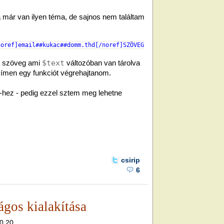
a már van ilyen téma, de sajnos nem találtam
noref]email##kukac##domm.thd[/noref]SZÖVEGSZÖVEGSZÖVEG"
;
t szöveg ami
$text
változóban van tárolva
ímen egy funkciót végrehajtanom.
-hez - pedig ezzel sztem meg lehetne
csirip
6
gos kialakítása
10.20