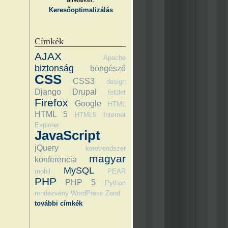
Keresőoptimalizálás
Címkék
AJAX
Apache
biztonság
böngésző
CSS
CSS3
design
Django
Drupal
felület
Firefox
Google
HTML
HTML 5
HTML5
Internet
Explorer
JavaScript
jQuery
keretrendszer
magyar
konferencia
MySQL
mobil
PEAR
PHP
PHP 5
Python
rendezvény
WordPress
Zend
további címkék