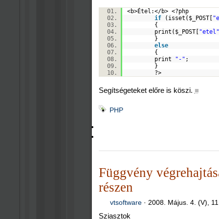
<b>Étel:</b> <?php
if
(isset(
$_POST
[
"
{
print(
$_POST
[
"etel
}
else
{
print
"-"
;
}
?>
Segítségeteket előre is köszi.
■
PHP
Függvény végrehajtása
részen
vtsoftware
·
2008. Május. 4. (V), 1
Sziasztok