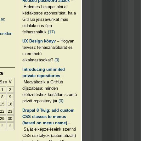
Reused password attack
–
Érdemes bekapcsolni a
kétfaktoros azonosítást, ha a
 az
GitHub jelszavunkat más
oldalakon is újra
felhasználtuk
(17)
eretlen
UX Design könyv
– Hogyan
tervezz felhasználóbarát és
szerethető
alkalmazásokat?
(0)
Introducing unlimited
26
private repositories
–
Megváltozik a GitHub
Szo
V
díjszabása: minden
1
2
előfizetéshez korlátlan számú
8
9
privát repository jár
(0)
15
16
Drupal 8 Twig: add custom
22
23
CSS classes to menus
29
30
(based on menu name)
–
5
6
Saját elképzeléseink szerinti
CSS osztályok (automatizált)