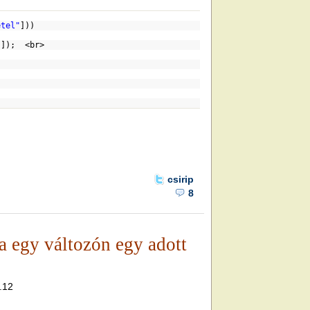
etel"
]))
"
]); <br>
csirip
8
 egy változón egy adott
1.12