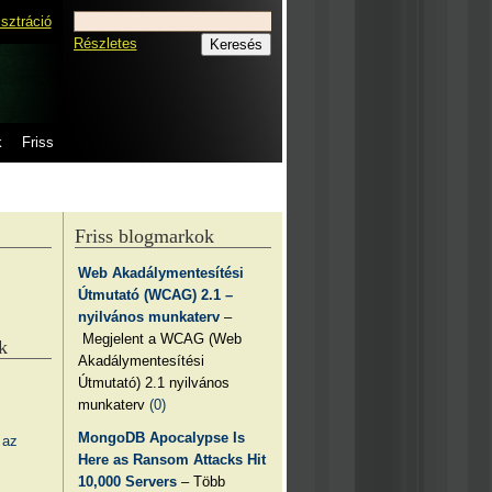
isztráció
Részletes
k
Friss
Friss blogmarkok
Web Akadálymentesítési
Útmutató (WCAG) 2.1 –
nyilvános munkaterv
–
Megjelent a WCAG (Web
k
Akadálymentesítési
Útmutató) 2.1 nyilvános
munkaterv
(0)
MongoDB Apocalypse Is
 az
Here as Ransom Attacks Hit
10,000 Servers
– Több