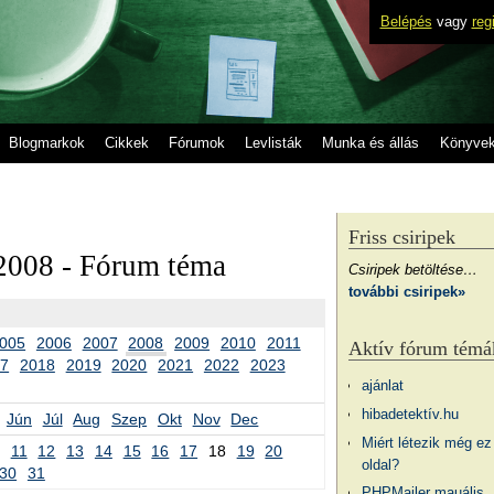
Belépés
vagy
reg
Blogmarkok
Cikkek
Fórumok
Levlisták
Munka és állás
Könyve
Friss csiripek
2008 - Fórum téma
Csiripek betöltése…
további csiripek»
005
2006
2007
2008
2009
2010
2011
Aktív fórum témá
17
2018
2019
2020
2021
2022
2023
ajánlat
hibadetektív.hu
Jún
Júl
Aug
Szep
Okt
Nov
Dec
Miért létezik még ez
11
12
13
14
15
16
17
18
19
20
oldal?
30
31
PHPMailer mauális