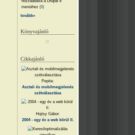
hozzáadása a Drupal 8
menüihez
(0)
tovább»
Könyvajánló
Cikkajánló
Pepita:
Asztali és mobilmegjelenés
szétválasztása
Hojtsy Gábor:
2004 - egy év a web körül II.
airwalker: