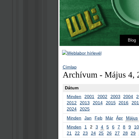
Blog
Címlap
Archívum - Május 4, 
Dátum
Minden
2001
2002
2003
2004
2
2012
2013
2014
2015
2016
20
2024
2025
Minden
Jan
Feb
Már
Ápr
Május
Minden
1
2
3
4
5
6
7
8
9
10
21
22
23
24
25
26
27
28
29