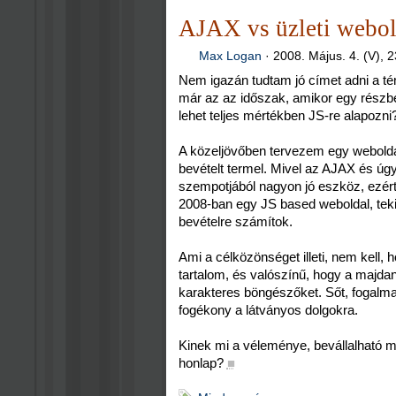
AJAX vs üzleti webol
Max Logan
·
2008. Május. 4. (V), 
Nem igazán tudtam jó címet adni a tém
már az az időszak, amikor egy részben
lehet teljes mértékben JS-re alapozni
A közeljövőben tervezem egy weboldal
bevételt termel. Mivel az AJAX és úgy
szempotjából nagyon jó eszköz, ezér
2008-ban egy JS based weboldal, teki
bevételre számítok.
Ami a célközönséget illeti, nem kell, 
tartalom, és valószínű, hogy a majda
karakteres böngészőket. Sőt, fogalm
fogékony a látványos dolgokra.
Kinek mi a véleménye, bevállalható 
honlap?
■