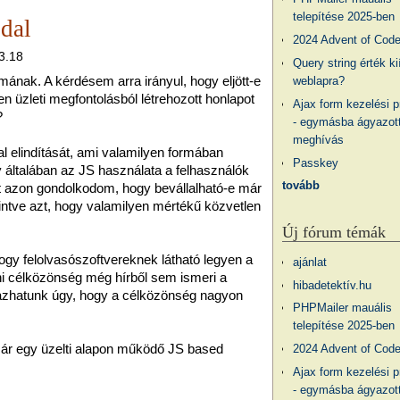
telepítése 2025-ben
dal
2024 Advent of Cod
23.18
Query string érték ki
ának. A kérdésem arra irányul, hogy eljött-e
weblapra?
 üzleti megfontolásból létrehozott honlapot
Ajax form kezelési 
?
- egymásba ágyazott
meghívás
 elindítását, ami valamilyen formában
Passkey
 általában az JS használata a felhasználók
tovább
t azon gondolkodom, hogy bevállalható-e már
ntve azt, hogy valamilyen mértékű közvetlen
Új fórum témák
hogy felolvasószoftvereknek látható legyen a
ajánlat
ni célközönség még hírből sem ismeri a
hibadetektív.hu
azhatunk úgy, hogy a célközönség nagyon
PHPMailer mauális
telepítése 2025-ben
már egy üzelti alapon működő JS based
2024 Advent of Cod
Ajax form kezelési 
- egymásba ágyazott