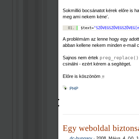
Sokmillió bocsánatot kérek előre is h
meg ami nekem kéne'.
$text
=
"SZÖVEGSZÖVEGSZÖVEG[
A problémám az lenne hogy egy adot
abban kellene nekem minden e-mail c
Sajnos nem értek
preg_replace()
csinálni - ezért kérem a segítéget.
Előre is köszönöm
■
PHP
Egy weboldal biztonsá
dc-hungary
·
2008. Május. 4. (V), 