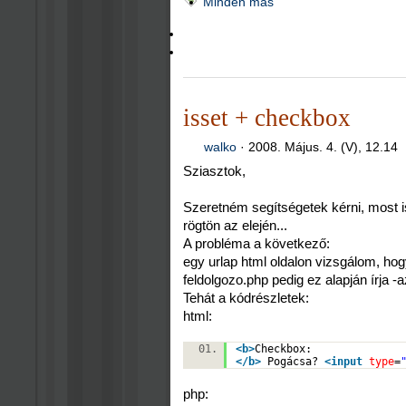
Minden más
isset + checkbox
walko
·
2008. Május. 4. (V), 12.14
Sziasztok,
Szeretném segítségetek kérni, most
rögtön az elején...
A probléma a következő:
egy urlap html oldalon vizsgálom, ho
feldolgozo.php pedig ez alapján írja -a
Tehát a kódrészletek:
html:
<
b
>
Checkbox:
</
b
>
Pogácsa?
<
input
type
=
php: