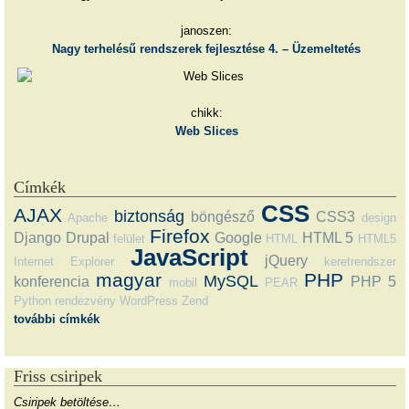
janoszen:
Nagy terhelésű rendszerek fejlesztése 4. – Üzemeltetés
chikk:
Web Slices
Címkék
CSS
AJAX
biztonság
böngésző
CSS3
Apache
design
Firefox
Django
Drupal
Google
HTML 5
felület
HTML
HTML5
JavaScript
jQuery
Internet Explorer
keretrendszer
magyar
PHP
MySQL
konferencia
PHP 5
mobil
PEAR
Python
rendezvény
WordPress
Zend
további címkék
Friss csiripek
Csiripek betöltése…