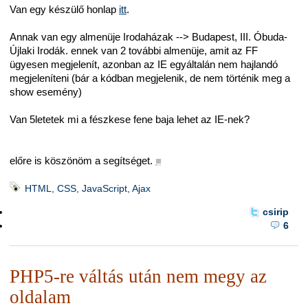
Van egy készülő honlap
itt
.
Annak van egy almenüje Irodaházak --> Budapest, III. Óbuda-
Újlaki Irodák. ennek van 2 további almenüje, amit az FF
ügyesen megjelenít, azonban az IE egyáltalán nem hajlandó
megjeleníteni (bár a kódban megjelenik, de nem történik meg a
show esemény)
Van 5letetek mi a fészkese fene baja lehet az IE-nek?
előre is köszönöm a segítséget.
■
HTML, CSS, JavaScript, Ajax
csirip
6
PHP5-re váltás után nem megy az
oldalam