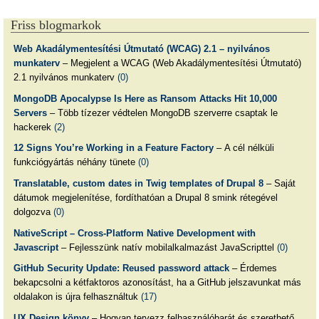
Friss blogmarkok
Web Akadálymentesítési Útmutató (WCAG) 2.1 – nyilvános
munkaterv
– Megjelent a WCAG (Web Akadálymentesítési Útmutató)
2.1 nyilvános munkaterv
(0)
MongoDB Apocalypse Is Here as Ransom Attacks Hit 10,000
Servers
– Több tízezer védtelen MongoDB szerverre csaptak le
hackerek
(2)
12 Signs You’re Working in a Feature Factory
– A cél nélküli
funkciógyártás néhány tünete
(0)
Translatable, custom dates in Twig templates of Drupal 8
– Saját
dátumok megjelenítése, fordíthatóan a Drupal 8 smink rétegével
dolgozva
(0)
NativeScript – Cross-Platform Native Development with
Javascript
– Fejlesszünk natív mobilalkalmazást JavaScripttel
(0)
GitHub Security Update: Reused password attack
– Érdemes
bekapcsolni a kétfaktoros azonosítást, ha a GitHub jelszavunkat más
oldalakon is újra felhasználtuk
(17)
UX Design könyv
– Hogyan tervezz felhasználóbarát és szerethető