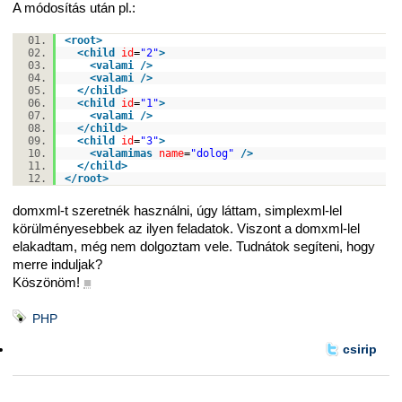
A módosítás után pl.:
<
root
>
<
child
id
=
"2"
>
<
valami
/>
<
valami
/>
</
child
>
<
child
id
=
"1"
>
<
valami
/>
</
child
>
<
child
id
=
"3"
>
<
valamimas
name
=
"dolog"
/>
</
child
>
</
root
>
domxml-t szeretnék használni, úgy láttam, simplexml-lel
körülményesebbek az ilyen feladatok. Viszont a domxml-lel
elakadtam, még nem dolgoztam vele. Tudnátok segíteni, hogy
merre induljak?
Köszönöm!
■
PHP
csirip