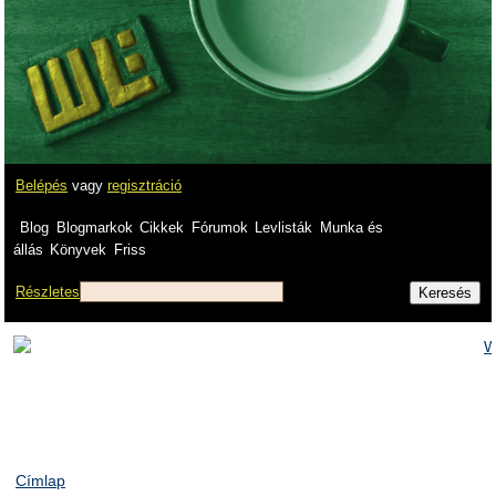
Belépés
vagy
regisztráció
Blog
Blogmarkok
Cikkek
Fórumok
Levlisták
Munka és
állás
Könyvek
Friss
Részletes
Címlap