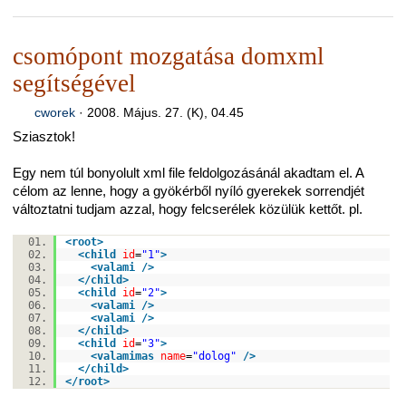
csomópont mozgatása domxml
segítségével
cworek
·
2008. Május. 27. (K), 04.45
Sziasztok!
Egy nem túl bonyolult xml file feldolgozásánál akadtam el. A
célom az lenne, hogy a gyökérből nyíló gyerekek sorrendjét
változtatni tudjam azzal, hogy felcserélek közülük kettőt. pl.
<
root
>
<
child
id
=
"1"
>
<
valami
/>
</
child
>
<
child
id
=
"2"
>
<
valami
/>
<
valami
/>
</
child
>
<
child
id
=
"3"
>
<
valamimas
name
=
"dolog"
/>
</
child
>
</
root
>