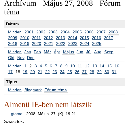
Archívum - Május 27, 2008 - Fórum
téma
Dátum
Minden
2001
2002
2003
2004
2005
2006
2007
2008
2009
2010
2011
2012
2013
2014
2015
2016
2017
2018
2019
2020
2021
2022
2023
2024
2025
Minden
Jan
Feb
Már
Ápr
Május
Jún
Júl
Aug
Szep
Okt
Nov
Dec
Minden
1
2
3
4
5
6
7
8
9
10
11
12
13
14
15
16
17
18
19
20
21
22
23
24
25
26
27
28
29
30
31
Típus
Minden
Blogmark
Fórum téma
Almenü IE-ben nem látszik
gtoma
·
2008. Május. 27. (K), 19.21
Sziasztok.