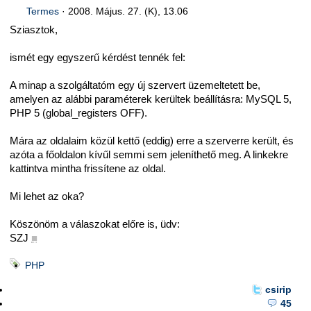
Termes
·
2008. Május. 27. (K), 13.06
Sziasztok,
ismét egy egyszerű kérdést tennék fel:
A minap a szolgáltatóm egy új szervert üzemeltetett be,
amelyen az alábbi paraméterek kerültek beállításra: MySQL 5,
PHP 5 (global_registers OFF).
Mára az oldalaim közül kettő (eddig) erre a szerverre került, és
azóta a főoldalon kívűl semmi sem jeleníthető meg. A linkekre
kattintva mintha frissítene az oldal.
Mi lehet az oka?
Köszönöm a válaszokat előre is, üdv:
SZJ
■
PHP
csirip
45