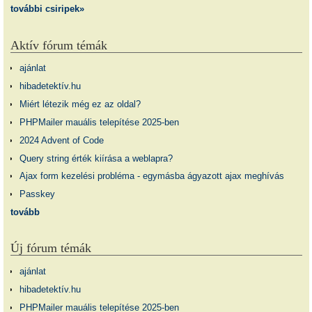
további csiripek»
Aktív fórum témák
ajánlat
hibadetektív.hu
Miért létezik még ez az oldal?
PHPMailer mauális telepítése 2025-ben
2024 Advent of Code
Query string érték kiírása a weblapra?
Ajax form kezelési probléma - egymásba ágyazott ajax meghívás
Passkey
tovább
Új fórum témák
ajánlat
hibadetektív.hu
PHPMailer mauális telepítése 2025-ben