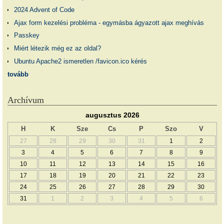
2024 Advent of Code
Ajax form kezelési probléma - egymásba ágyazott ajax meghívás
Passkey
Miért létezik még ez az oldal?
Ubuntu Apache2 ismeretlen /favicon.ico kérés
tovább
Archívum
augusztus 2026
H
K
Sze
Cs
P
Szo
V
27
28
29
30
31
1
2
3
4
5
6
7
8
9
10
11
12
13
14
15
16
17
18
19
20
21
22
23
24
25
26
27
28
29
30
31
1
2
3
4
5
6