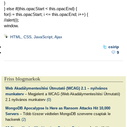
}
} else if(this.opacStart < this.opacEnd) {
for(i = this.opacStart; i <= this.opacEnd; i++) {
//alert(i);
window.
HTML, CSS, JavaScript, Ajax
csirip
9
Friss blogmarkok
Web Akadálymentesítési Útmutató (WCAG) 2.1 – nyilvános
munkaterv
– Megjelent a WCAG (Web Akadálymentesítési Útmutató)
2.1 nyilvános munkaterv
(0)
MongoDB Apocalypse Is Here as Ransom Attacks Hit 10,000
Servers
– Több tízezer védtelen MongoDB szerverre csaptak le
hackerek
(2)