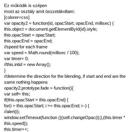
Ez működik is szépen
most az osztály amit összetákoltam:
[colorer=css]
var opacity2 = function(id, opacStart, opacEnd, millisec) {
this.object = document.getElementById(id).style;
this.opacStart = opacStart;
this.opacEnd = opacEnd;
//speed for each frame
var speed = Math.round(millisec / 100);
var timer= 0;
//this.intid = new Array();
}
//determine the direction for the blending, if start and end are the
same nothing happens
opacity2.prototype.fade = function(){
var self= this;
if(this.opacStart > this.opacEnd) {
for(i = this.opacStart; i >= this.opacEnd; i--) {
//alert(i);
window.setTimeout(function (){self.changeOpac(i);},(this.timer *
this.speed));
this.timer++;