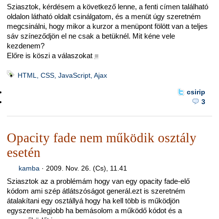
Sziasztok, kérdésem a következő lenne, a fenti címen található
oldalon látható oldalt csinálgatom, és a menüt úgy szeretném
megcsinálni, hogy mikor a kurzor a menüpont fölött van a teljes
sáv színeződjön el ne csak a betüknél. Mit kéne vele
kezdenem?
Előre is köszi a válaszokat
■
HTML, CSS, JavaScript, Ajax
csirip
3
Opacity fade nem működik osztály
esetén
kamba
·
2009. Nov. 26. (Cs), 11.41
Sziasztok az a problémám hogy van egy opacity fade-elő
kódom ami szép átlátszóságot generál.ezt is szeretném
átalakítani egy osztállyá hogy ha kell több is működjön
egyszerre.legjobb ha bemásolom a működő kódot és a