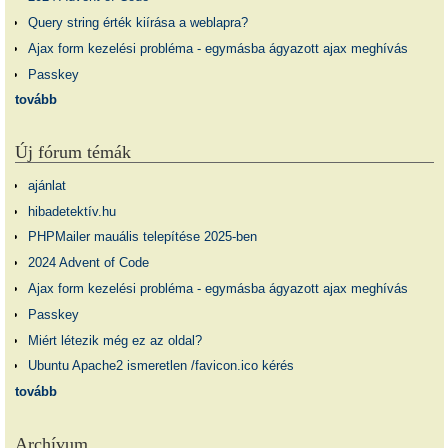
Query string érték kiírása a weblapra?
Ajax form kezelési probléma - egymásba ágyazott ajax meghívás
Passkey
tovább
Új fórum témák
ajánlat
hibadetektív.hu
PHPMailer mauális telepítése 2025-ben
2024 Advent of Code
Ajax form kezelési probléma - egymásba ágyazott ajax meghívás
Passkey
Miért létezik még ez az oldal?
Ubuntu Apache2 ismeretlen /favicon.ico kérés
tovább
Archívum