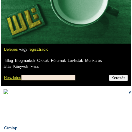
Belépés
vagy
regisztráció
Blog
Blogmarkok
Cikkek
Fórumok
Levlisták
Munka és
állás
Könyvek
Friss
Részletes
Címlap