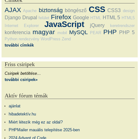
Címkék
CSS
AJAX
biztonság
böngésző
CSS3
Apache
design
Firefox
Django
Drupal
Google
HTML 5
felület
HTML
HTML5
JavaScript
jQuery
Internet Explorer
keretrendszer
magyar
PHP
MySQL
konferencia
PHP 5
mobil
PEAR
Python
rendezvény
WordPress
Zend
további címkék
Friss csiripek
Csiripek betöltése…
további csiripek»
Aktív fórum témák
ajánlat
hibadetektív.hu
Miért létezik még ez az oldal?
PHPMailer mauális telepítése 2025-ben
2024 Advent of Code