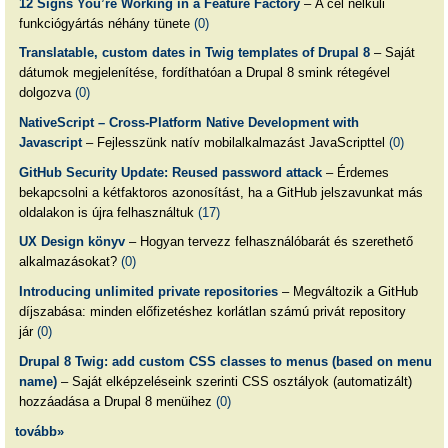
12 Signs You’re Working in a Feature Factory
– A cél nélküli
funkciógyártás néhány tünete
(0)
Translatable, custom dates in Twig templates of Drupal 8
– Saját
dátumok megjelenítése, fordíthatóan a Drupal 8 smink rétegével
dolgozva
(0)
NativeScript – Cross-Platform Native Development with
Javascript
– Fejlesszünk natív mobilalkalmazást JavaScripttel
(0)
GitHub Security Update: Reused password attack
– Érdemes
bekapcsolni a kétfaktoros azonosítást, ha a GitHub jelszavunkat más
oldalakon is újra felhasználtuk
(17)
UX Design könyv
– Hogyan tervezz felhasználóbarát és szerethető
alkalmazásokat?
(0)
Introducing unlimited private repositories
– Megváltozik a GitHub
díjszabása: minden előfizetéshez korlátlan számú privát repository
jár
(0)
Drupal 8 Twig: add custom CSS classes to menus (based on menu
name)
– Saját elképzeléseink szerinti CSS osztályok (automatizált)
hozzáadása a Drupal 8 menüihez
(0)
tovább»