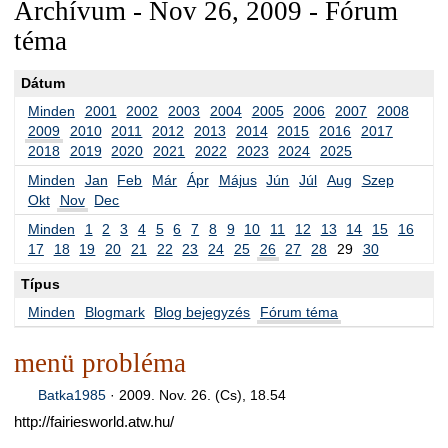
Archívum - Nov 26, 2009 - Fórum
téma
Dátum
Minden
2001
2002
2003
2004
2005
2006
2007
2008
2009
2010
2011
2012
2013
2014
2015
2016
2017
2018
2019
2020
2021
2022
2023
2024
2025
Minden
Jan
Feb
Már
Ápr
Május
Jún
Júl
Aug
Szep
Okt
Nov
Dec
Minden
1
2
3
4
5
6
7
8
9
10
11
12
13
14
15
16
17
18
19
20
21
22
23
24
25
26
27
28
29
30
Típus
Minden
Blogmark
Blog bejegyzés
Fórum téma
menü probléma
Batka1985
·
2009. Nov. 26. (Cs), 18.54
http://fairiesworld.atw.hu/