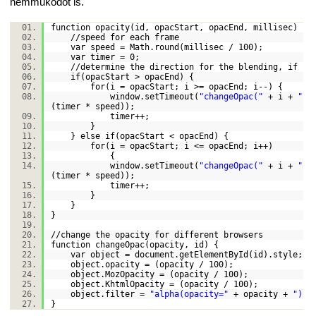
nemműködőt is.
function opacity(id, opacStart, opacEnd, millisec) 
//speed for each frame
var speed = Math.round(millisec /
100
);
var timer =
0
;
//determine the direction for the blending, if sta
if(opacStart > opacEnd) {
for(i = opacStart; i >= opacEnd; i--) {
window.setTimeout(
"changeOpac("
+ i +
",'
(timer * speed));
timer++;
}
} else if(opacStart < opacEnd) {
for(i = opacStart; i <= opacEnd; i++)
{
window.setTimeout(
"changeOpac("
+ i +
",'
(timer * speed));
timer++;
}
}
}
//change the opacity for different browsers
function changeOpac(opacity, id) {
var object = document.getElementById(id).style
object.opacity = (opacity /
100
);
object.MozOpacity = (opacity /
100
);
object.KhtmlOpacity = (opacity /
100
);
object.filter =
"alpha(opacity="
+ opacity +
")"
}