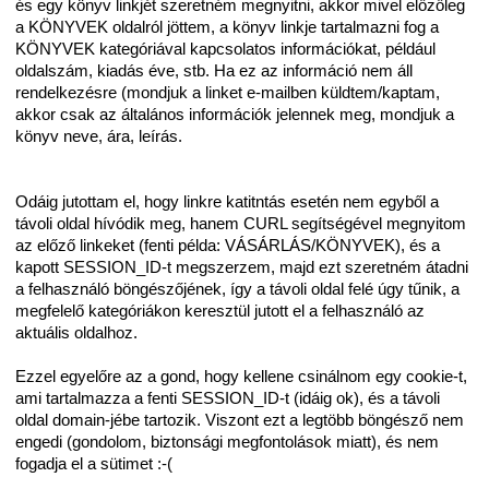
és egy könyv linkjét szeretném megnyitni, akkor mivel előzőleg
a KÖNYVEK oldalról jöttem, a könyv linkje tartalmazni fog a
KÖNYVEK kategóriával kapcsolatos információkat, például
oldalszám, kiadás éve, stb. Ha ez az információ nem áll
rendelkezésre (mondjuk a linket e-mailben küldtem/kaptam,
akkor csak az általános információk jelennek meg, mondjuk a
könyv neve, ára, leírás.
Odáig jutottam el, hogy linkre katitntás esetén nem egyből a
távoli oldal hívódik meg, hanem CURL segítségével megnyitom
az előző linkeket (fenti példa: VÁSÁRLÁS/KÖNYVEK), és a
kapott SESSION_ID-t megszerzem, majd ezt szeretném átadni
a felhasználó böngészőjének, így a távoli oldal felé úgy tűnik, a
megfelelő kategóriákon keresztül jutott el a felhasználó az
aktuális oldalhoz.
Ezzel egyelőre az a gond, hogy kellene csinálnom egy cookie-t,
ami tartalmazza a fenti SESSION_ID-t (idáig ok), és a távoli
oldal domain-jébe tartozik. Viszont ezt a legtöbb böngésző nem
engedi (gondolom, biztonsági megfontolások miatt), és nem
fogadja el a sütimet :-(