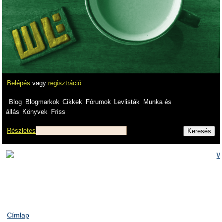
Belépés
vagy
regisztráció
Blog
Blogmarkok
Cikkek
Fórumok
Levlisták
Munka és
állás
Könyvek
Friss
Részletes
Címlap