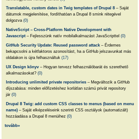
Translatable, custom dates in Twig templates of Drupal 8
– Saját
dátumok megjelenítése, fordíthatóan a Drupal 8 smink rétegével
dolgozva
(0)
NativeScript – Cross-Platform Native Development with
Javascript
– Fejlesszünk natív mobilalkalmazást JavaScripttel
(0)
GitHub Security Update: Reused password attack
– Érdemes
bekapcsolni a kétfaktoros azonosítást, ha a GitHub jelszavunkat más
oldalakon is újra felhasználtuk
(17)
UX Design könyv
– Hogyan tervezz felhasználóbarát és szerethető
alkalmazásokat?
(0)
Introducing unlimited private repositories
– Megváltozik a GitHub
díjszabása: minden előfizetéshez korlátlan számú privát repository
jár
(0)
Drupal 8 Twig: add custom CSS classes to menus (based on menu
name)
– Saját elképzeléseink szerinti CSS osztályok (automatizált)
hozzáadása a Drupal 8 menüihez
(0)
tovább»