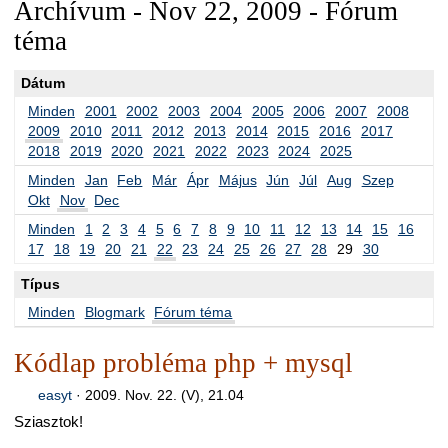
Archívum - Nov 22, 2009 - Fórum
téma
Dátum
Minden
2001
2002
2003
2004
2005
2006
2007
2008
2009
2010
2011
2012
2013
2014
2015
2016
2017
2018
2019
2020
2021
2022
2023
2024
2025
Minden
Jan
Feb
Már
Ápr
Május
Jún
Júl
Aug
Szep
Okt
Nov
Dec
Minden
1
2
3
4
5
6
7
8
9
10
11
12
13
14
15
16
17
18
19
20
21
22
23
24
25
26
27
28
29
30
Típus
Minden
Blogmark
Fórum téma
Kódlap probléma php + mysql
easyt
·
2009. Nov. 22. (V), 21.04
Sziasztok!