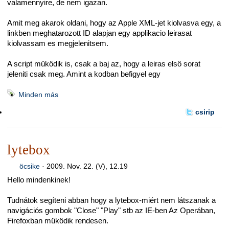
valamennyire, de nem igazan.
Amit meg akarok oldani, hogy az Apple XML-jet kiolvasva egy, a
linkben meghatarozott ID alapjan egy applikacio leirasat
kiolvassam es megjelenitsem.
A script müködik is, csak a baj az, hogy a leiras elsö sorat
jeleniti csak meg. Amint a kodban befigyel egy
Minden más
csirip
lytebox
öcsike
·
2009. Nov. 22. (V), 12.19
Hello mindenkinek!
Tudnátok segíteni abban hogy a lytebox-miért nem látszanak a
navigációs gombok "Close" "Play" stb az IE-ben Az Operában,
Firefoxban müködik rendesen.