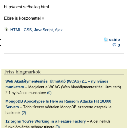
http://ocsi.se/ballag.html
Elöre is köszönettel
■
HTML, CSS, JavaScript, Ajax
csirip
3
Friss blogmarkok
Web Akadálymentesítési Útmutató (WCAG) 2.1 – nyilvános
munkaterv
– Megjelent a WCAG (Web Akadálymentesítési Útmutató)
2.1 nyilvános munkaterv
(0)
MongoDB Apocalypse Is Here as Ransom Attacks Hit 10,000
Servers
– Több tízezer védtelen MongoDB szerverre csaptak le
hackerek
(2)
12 Signs You’re Working in a Feature Factory
– A cél nélküli
funkciógyártás néhány tünete
(0)