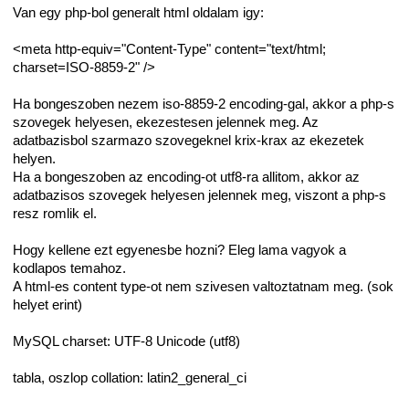
Van egy php-bol generalt html oldalam igy:
<meta http-equiv="Content-Type" content="text/html;
charset=ISO-8859-2" />
Ha bongeszoben nezem iso-8859-2 encoding-gal, akkor a php-s
szovegek helyesen, ekezestesen jelennek meg. Az
adatbazisbol szarmazo szovegeknel krix-krax az ekezetek
helyen.
Ha a bongeszoben az encoding-ot utf8-ra allitom, akkor az
adatbazisos szovegek helyesen jelennek meg, viszont a php-s
resz romlik el.
Hogy kellene ezt egyenesbe hozni? Eleg lama vagyok a
kodlapos temahoz.
A html-es content type-ot nem szivesen valtoztatnam meg. (sok
helyet erint)
MySQL charset: UTF-8 Unicode (utf8)
tabla, oszlop collation: latin2_general_ci