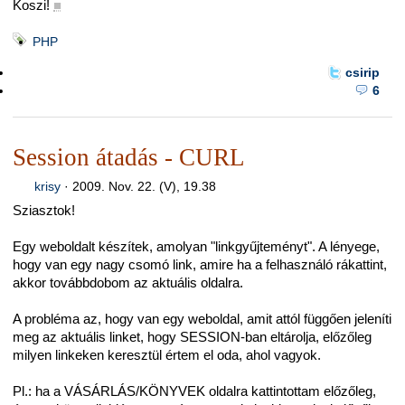
Koszi!
■
PHP
csirip
6
Session átadás - CURL
krisy
·
2009. Nov. 22. (V), 19.38
Sziasztok!
Egy weboldalt készítek, amolyan "linkgyűjteményt". A lényege,
hogy van egy nagy csomó link, amire ha a felhasználó rákattint,
akkor továbbdobom az aktuális oldalra.
A probléma az, hogy van egy weboldal, amit attól függően jeleníti
meg az aktuális linket, hogy SESSION-ban eltárolja, előzőleg
milyen linkeken keresztül értem el oda, ahol vagyok.
Pl.: ha a VÁSÁRLÁS/KÖNYVEK oldalra kattintottam előzőleg,