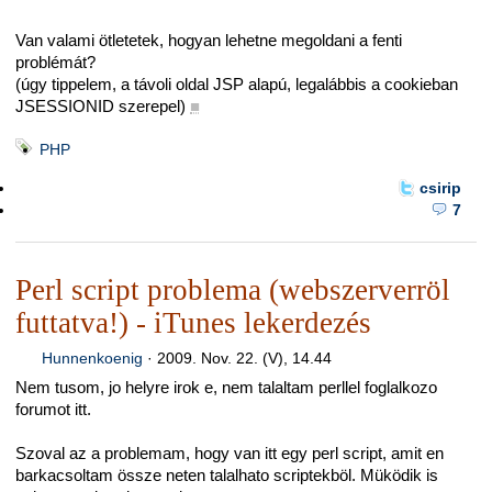
Van valami ötletetek, hogyan lehetne megoldani a fenti
problémát?
(úgy tippelem, a távoli oldal JSP alapú, legalábbis a cookieban
JSESSIONID szerepel)
■
PHP
csirip
7
Perl script problema (webszerverröl
futtatva!) - iTunes lekerdezés
Hunnenkoenig
·
2009. Nov. 22. (V), 14.44
Nem tusom, jo helyre irok e, nem talaltam perllel foglalkozo
forumot itt.
Szoval az a problemam, hogy van itt egy perl script, amit en
barkacsoltam össze neten talalhato scriptekböl. Müködik is