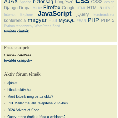
CSS
AJAX
biztonság
böngésző
CSS3
Apache
design
Firefox
Django
Drupal
Google
HTML 5
felület
HTML
HTML5
JavaScript
jQuery
Internet Explorer
keretrendszer
magyar
PHP
MySQL
konferencia
PHP 5
mobil
PEAR
Python
rendezvény
WordPress
Zend
további címkék
Friss csiripek
Csiripek betöltése…
további csiripek»
Aktív fórum témák
ajánlat
hibadetektív.hu
Miért létezik még ez az oldal?
PHPMailer mauális telepítése 2025-ben
2024 Advent of Code
Query string érték kiírása a weblapra?