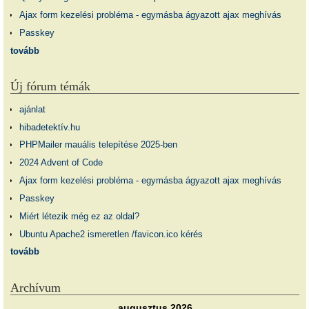
Ajax form kezelési probléma - egymásba ágyazott ajax meghívás
Passkey
tovább
Új fórum témák
ajánlat
hibadetektív.hu
PHPMailer mauális telepítése 2025-ben
2024 Advent of Code
Ajax form kezelési probléma - egymásba ágyazott ajax meghívás
Passkey
Miért létezik még ez az oldal?
Ubuntu Apache2 ismeretlen /favicon.ico kérés
tovább
Archívum
augusztus 2026