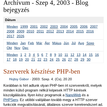
Archívum - Szep 4, 2003 - Blog
bejegyzés
Dátum
Minden
1999
2001
2002
2003
2004
2005
2006
2007
2008
2009
2010
2011
2012
2013
2014
2015
2016
2017
2026
Minden
Jan
Feb
Már
Ápr
Május
Jún
Júl
Aug
Szep
Okt
Nov
Dec
Minden
1
2
3
4
5
6
7
8
9
10
11
12
13
14
15
16
17
18
19
20
21
22
23
24
25
26
27
28
29
30
Szerverek készítése PHP-ben
Hojtsy Gábor
·
2003. Szep. 4. (Cs), 20.20
Korábban is hírt adtunk olyan PHP-ben írt szerverekről, melyek
minden külső program nélkül képesek HTTP kérések
kiszolgálására. Ilyen kész programok a
NanoWeb
és a
PHPServ
. Ez utóbbi valójában tovább megy a HTTP szerver
funkciók megvalósításánál, általános szerver keretrendszert ad.