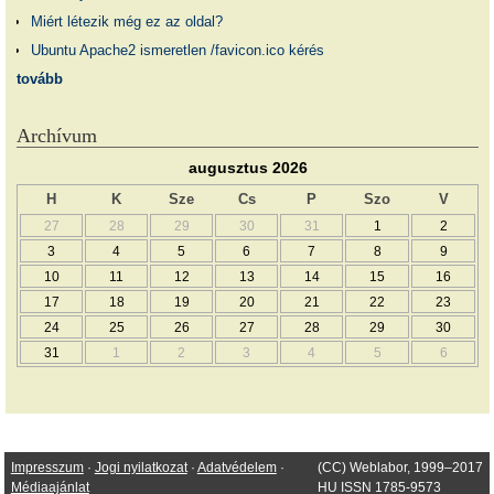
Miért létezik még ez az oldal?
Ubuntu Apache2 ismeretlen /favicon.ico kérés
tovább
Archívum
augusztus 2026
H
K
Sze
Cs
P
Szo
V
27
28
29
30
31
1
2
3
4
5
6
7
8
9
10
11
12
13
14
15
16
17
18
19
20
21
22
23
24
25
26
27
28
29
30
31
1
2
3
4
5
6
Impresszum
·
Jogi nyilatkozat
·
Adatvédelem
·
(CC) Weblabor, 1999–2017
Médiaajánlat
HU ISSN 1785-9573