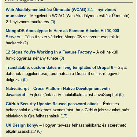
Web Akadálymentesítési Útmutató (WCAG) 2.1 – nyilvános
munkaterv
– Megjelent a WCAG (Web Akadálymentesítési Útmutató)
2.1 nyilvános munkaterv
(0)
MongoDB Apocalypse Is Here as Ransom Attacks Hit 10,000
Servers
– Több tízezer védtelen MongoDB szerverre csaptak le
hackerek
(2)
12 Signs You’re Working in a Feature Factory
– A cél nélküli
funkciógyártás néhány tünete
(0)
Translatable, custom dates in Twig templates of Drupal 8
– Saját
dátumok megjelenítése, fordíthatóan a Drupal 8 smink rétegével
dolgozva
(0)
NativeScript – Cross-Platform Native Development with
Javascript
– Fejlesszünk natív mobilalkalmazást JavaScripttel
(0)
GitHub Security Update: Reused password attack
– Érdemes
bekapcsolni a kétfaktoros azonosítást, ha a GitHub jelszavunkat más
oldalakon is újra felhasználtuk
(17)
UX Design könyv
– Hogyan tervezz felhasználóbarát és szerethető
alkalmazásokat?
(0)