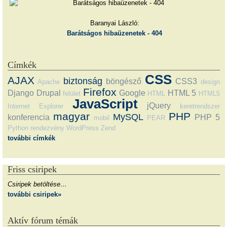
Baranyai László:
Barátságos hibaüzenetek - 404
Címkék
CSS
AJAX
biztonság
böngésző
CSS3
Apache
design
Firefox
Django
Drupal
Google
HTML 5
felület
HTML
HTML5
JavaScript
jQuery
Internet Explorer
keretrendszer
magyar
PHP
MySQL
konferencia
PHP 5
mobil
PEAR
Python
rendezvény
WordPress
Zend
további címkék
Friss csiripek
Csiripek betöltése…
további csiripek»
Aktív fórum témák