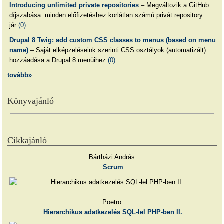
Introducing unlimited private repositories
– Megváltozik a GitHub
díjszabása: minden előfizetéshez korlátlan számú privát repository
jár
(0)
Drupal 8 Twig: add custom CSS classes to menus (based on menu
name)
– Saját elképzeléseink szerinti CSS osztályok (automatizált)
hozzáadása a Drupal 8 menüihez
(0)
tovább»
Könyvajánló
Cikkajánló
Bártházi András:
Scrum
Poetro:
Hierarchikus adatkezelés SQL-lel PHP-ben II.