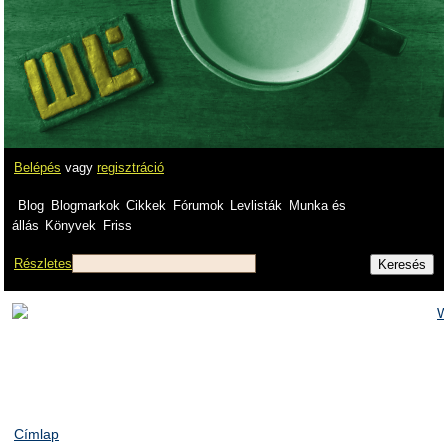
Belépés
vagy
regisztráció
Blog
Blogmarkok
Cikkek
Fórumok
Levlisták
Munka és
állás
Könyvek
Friss
Részletes
Címlap