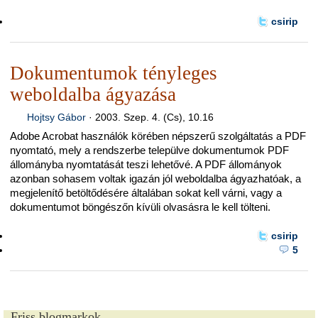
csirip
Dokumentumok tényleges
weboldalba ágyazása
Hojtsy Gábor
·
2003. Szep. 4. (Cs), 10.16
Adobe Acrobat használók körében népszerű szolgáltatás a PDF
nyomtató, mely a rendszerbe települve dokumentumok PDF
állományba nyomtatását teszi lehetővé. A PDF állományok
azonban sohasem voltak igazán jól weboldalba ágyazhatóak, a
megjelenítő betöltődésére általában sokat kell várni, vagy a
dokumentumot böngészőn kívüli olvasásra le kell tölteni.
csirip
5
Friss blogmarkok