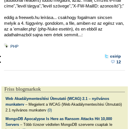
(additional headers) tudod megadni, azaz: mail("címzett e-mail
címe","levél tárgya","levél szövege","X-FW-MailID: azonosító");"
eddig a freeweb.hu leírása... csakhogy fogalmam sincsen
melyik a 4. függvény. gondolom, a file, amiben ez az egész van,
az a 'emailer.php' (php-Nuke esetén), és en ebből az
adathalmazból sajna nem értek semmit...:
PHP
csirip
12
Friss blogmarkok
Web Akadálymentesítési Útmutató (WCAG) 2.1 – nyilvános
munkaterv
– Megjelent a WCAG (Web Akadálymentesítési Útmutató)
2.1 nyilvános munkaterv
(0)
MongoDB Apocalypse Is Here as Ransom Attacks Hit 10,000
Servers
– Több tízezer védtelen MongoDB szerverre csaptak le