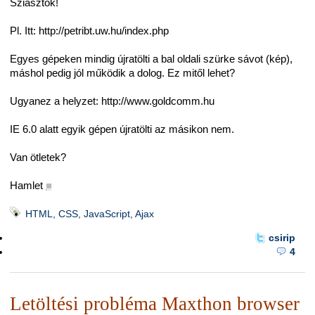
Sziasztok!
Pl. Itt: http://petribt.uw.hu/index.php
Egyes gépeken mindig újratölti a bal oldali szürke sávot (kép),
máshol pedig jól működik a dolog. Ez mitől lehet?
Ugyanez a helyzet: http://www.goldcomm.hu
IE 6.0 alatt egyik gépen újratölti az másikon nem.
Van ötletek?
Hamlet
■
HTML, CSS, JavaScript, Ajax
csirip
4
Letöltési probléma Maxthon browser