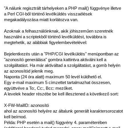
"A nálunk regisztrált tárhelyeken a PHP mail() függvénye illetve
a Perl CGI-ből történő levélküldés visszaélések
megakadályozása miatt korlátozva van.
Azoknak a felhasználóinknak, akik jóhiszeműen szeretnék
használni a scriptekből történő levélküldést, továbbra is
megtehetik, az alábbiak figyelembevételével:
Bejelentkezés után a "PHP/CGI levélküldés" menüpontban az
"azonosító generálása" gombra kattintva aktiválni kell a
szolgáltatást. Ha már aktiváltad a szolgáltatást, a gomb helyén
az azonosítód jelenik meg.
Naponta (24 óra alatt) maximum 50 levél küldhető el.
Egy e-mail maximum 5 címzettet tartalmazhat összesen,
együttvéve a To:, Cc:, Bcc: mezőket.
A levelek header részébe be kell illesztened a következő sort:
X-FW-MailID: azonosító
ahol az azonosító helyére az általunk generált karaktersorozatot
kell beírnod.
Példa: PHP esetén a mail() függvény 4. paraméterében