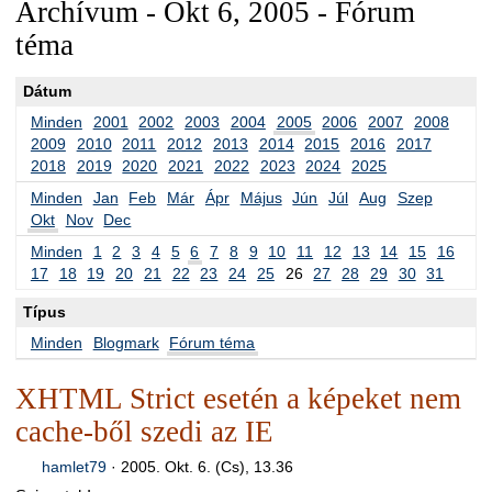
Archívum - Okt 6, 2005 - Fórum
téma
Dátum
Minden
2001
2002
2003
2004
2005
2006
2007
2008
2009
2010
2011
2012
2013
2014
2015
2016
2017
2018
2019
2020
2021
2022
2023
2024
2025
Minden
Jan
Feb
Már
Ápr
Május
Jún
Júl
Aug
Szep
Okt
Nov
Dec
Minden
1
2
3
4
5
6
7
8
9
10
11
12
13
14
15
16
17
18
19
20
21
22
23
24
25
26
27
28
29
30
31
Típus
Minden
Blogmark
Fórum téma
XHTML Strict esetén a képeket nem
cache-ből szedi az IE
hamlet79
·
2005. Okt. 6. (Cs), 13.36