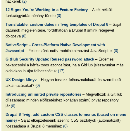
hackerek
(2)
12 Signs You’re Working in a Feature Factory
– A cél nélküli
funkciógyártás néhány tünete
(0)
Translatable, custom dates in Twig templates of Drupal 8
– Saját
dátumok megjelenítése, fordíthatóan a Drupal 8 smink rétegével
dolgozva
(0)
NativeScript – Cross-Platform Native Development with
Javascript
– Fejlesszünk natív mobilalkalmazást JavaScripttel
(0)
GitHub Security Update: Reused password attack
– Érdemes
bekapcsolni a kétfaktoros azonosítást, ha a GitHub jelszavunkat más
oldalakon is újra felhasználtuk
(17)
UX Design könyv
– Hogyan tervezz felhasználóbarát és szerethető
alkalmazásokat?
(0)
Introducing unlimited private repositories
– Megváltozik a GitHub
díjszabása: minden előfizetéshez korlátlan számú privát repository
jár
(0)
Drupal 8 Twig: add custom CSS classes to menus (based on menu
name)
– Saját elképzeléseink szerinti CSS osztályok (automatizált)
hozzáadása a Drupal 8 menüihez
(0)