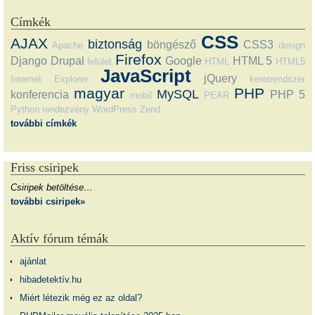
Címkék
CSS
AJAX
biztonság
böngésző
CSS3
Apache
design
Firefox
Django
Drupal
Google
HTML 5
felület
HTML
HTML5
JavaScript
jQuery
Internet Explorer
keretrendszer
magyar
PHP
MySQL
konferencia
PHP 5
mobil
PEAR
Python
rendezvény
WordPress
Zend
további címkék
Friss csiripek
Csiripek betöltése…
további csiripek»
Aktív fórum témák
ajánlat
hibadetektív.hu
Miért létezik még ez az oldal?