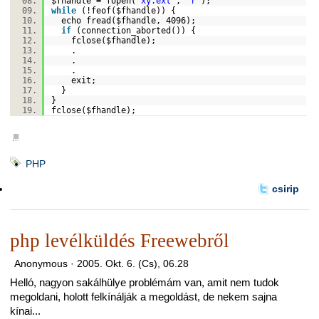
$fhandle
=
fopen
(
"xy.ext"
,
"r"
);
while
(!
feof
(
$fhandle
)) {
echo
fread
(
$fhandle
, 4096);
if
(connection_aborted()) {
fclose(
$fhandle
);
.
.
.
exit
;
}
}
fclose(
$fhandle
);
■
PHP
csirip
php levélküldés Freewebről
Anonymous ·
2005. Okt. 6. (Cs), 06.28
Helló, nagyon sakálhülye problémám van, amit nem tudok
megoldani, holott felkínálják a megoldást, de nekem sajna
kínai...