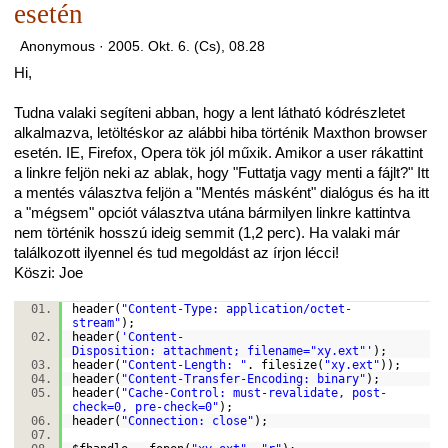
esetén
Anonymous ·
2005. Okt. 6. (Cs), 08.28
Hi,
Tudna valaki segíteni abban, hogy a lent látható kódrészletet
alkalmazva, letöltéskor az alábbi hiba történik Maxthon browser
esetén. IE, Firefox, Opera tök jól műxik. Amikor a user rákattint
a linkre feljön neki az ablak, hogy "Futtatja vagy menti a fájlt?" Itt
a mentés választva feljön a "Mentés másként" dialógus és ha itt
a "mégsem" opciót választva utána bármilyen linkre kattintva
nem történik hosszú ideig semmit (1,2 perc). Ha valaki már
találkozott ilyennel és tud megoldást az írjon lécci!
Köszi: Joe
header(
"Content-Type: application/octet-
stream"
);
header(
'Content-
Disposition: attachment; filename="xy.ext"'
);
header(
"Content-Length: "
.
filesize
(
"xy.ext"
));
header(
"Content-Transfer-Encoding: binary"
);
header(
"Cache-Control: must-revalidate, post-
check=0, pre-check=0"
);
header(
"Connection: close"
);