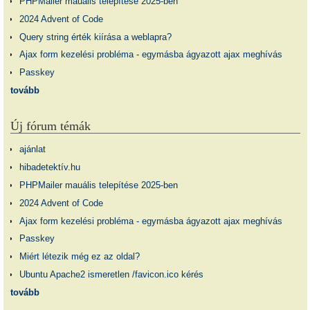
PHPMailer mauális telepítése 2025-ben
2024 Advent of Code
Query string érték kiírása a weblapra?
Ajax form kezelési probléma - egymásba ágyazott ajax meghívás
Passkey
tovább
Új fórum témák
ajánlat
hibadetektív.hu
PHPMailer mauális telepítése 2025-ben
2024 Advent of Code
Ajax form kezelési probléma - egymásba ágyazott ajax meghívás
Passkey
Miért létezik még ez az oldal?
Ubuntu Apache2 ismeretlen /favicon.ico kérés
tovább