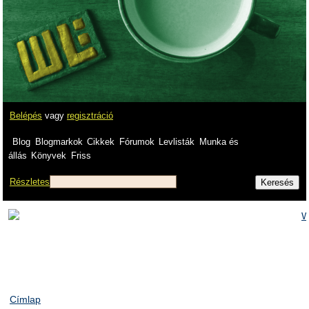
Belépés
vagy
regisztráció
Blog
Blogmarkok
Cikkek
Fórumok
Levlisták
Munka és
állás
Könyvek
Friss
Részletes
Címlap