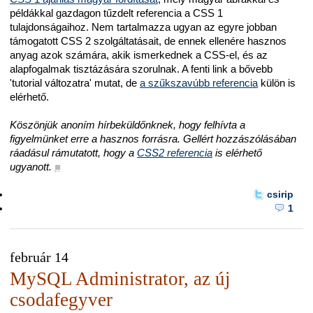
példákkal gazdagon tűzdelt referencia a CSS 1
tulajdonságaihoz. Nem tartalmazza ugyan az egyre jobban
támogatott CSS 2 szolgáltatásait, de ennek ellenére hasznos
anyag azok számára, akik ismerkednek a CSS-el, és az
alapfogalmak tisztázására szorulnak. A fenti link a bővebb
'tutorial változatra' mutat, de
a szűkszavúbb referencia
külön is
elérhető.
Köszönjük anoním hírbeküldőnknek, hogy felhívta a
figyelmünket erre a hasznos forrásra. Gellért hozzászólásában
ráadásul rámutatott, hogy a
CSS2 referencia
is elérhető
ugyanott.
■
csirip
1
február 14
MySQL Administrator, az új
csodafegyver