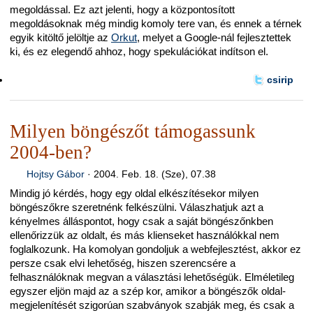
megoldással. Ez azt jelenti, hogy a központosított
megoldásoknak még mindig komoly tere van, és ennek a térnek
egyik kitöltő jelöltje az
Orkut
, melyet a Google-nál fejlesztettek
ki, és ez elegendő ahhoz, hogy spekulációkat indítson el.
csirip
Milyen böngészőt támogassunk
2004-ben?
Hojtsy Gábor
·
2004. Feb. 18. (Sze), 07.38
Mindig jó kérdés, hogy egy oldal elkészítésekor milyen
böngészőkre szeretnénk felkészülni. Válaszhatjuk azt a
kényelmes álláspontot, hogy csak a saját böngészőnkben
ellenőrizzük az oldalt, és más klienseket használókkal nem
foglalkozunk. Ha komolyan gondoljuk a webfejlesztést, akkor ez
persze csak elvi lehetőség, hiszen szerencsére a
felhasználóknak megvan a választási lehetőségük. Elméletileg
egyszer eljön majd az a szép kor, amikor a böngészők oldal-
megjelenítését szigorúan szabványok szabják meg, és csak a