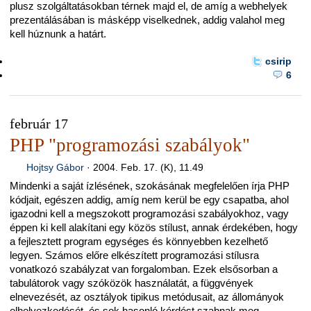
plusz szolgáltatásokban térnek majd el, de amíg a webhelyek
prezentálásában is másképp viselkednek, addig valahol meg
kell húznunk a határt.
csirip
6
február 17
PHP "programozási szabályok"
Hojtsy Gábor
·
2004. Feb. 17. (K), 11.49
Mindenki a saját ízlésének, szokásának megfelelően írja PHP
kódjait, egészen addig, amíg nem kerül be egy csapatba, ahol
igazodni kell a megszokott programozási szabályokhoz, vagy
éppen ki kell alakítani egy közös stílust, annak érdekében, hogy
a fejlesztett program egységes és könnyebben kezelhető
legyen. Számos előre elkészített programozási stílusra
vonatkozó szabályzat van forgalomban. Ezek elsősorban a
tabulátorok vagy szóközök használatát, a függvények
elnevezését, az osztályok tipikus metódusait, az állományok
elhelyezkedését, és sok hasonló kérdést szabnak meg.