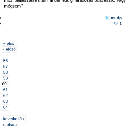
mozi beillesztése után minden eddigi fáradozás odaveszik. Vagy
mégsem?
csirip
1
« első
‹ előző
…
56
57
58
59
60
61
62
63
64
…
következő ›
utolsó »