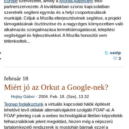
Europe
szervezetet, amely a
Mozilla Alapítvány
első
partnerszervezete. A továbbiakban szoros kapcsolatban
szeretnék segíteni egymás és a helyi csoportosulások
munkáját. Céljuk a Mozilla elterjesztésének segítése, a projekt
támogatásának ösztönzése és a nagycéges környezetben való
alkalmazás szorgalmazása terméktámogatással, telepítési
segítséggel és fejlesztésekkel. A Mozilla honosítói sem
tétlenkedtek...
csirip
3
február 18
Miért jó az Orkut a Google-nek?
Hojtsy Gábor
·
2004. Feb. 18. (Sze), 13.32
Tegnap foglalkoztunk
a virtuális kapcsolati hálók építését
lehetővé tevő oldalak alternatívájaként szolgáló FOAF-al. A
FOAF jelenleg csak a webes technológiákat illetően képzettebb
felhasználóknak jelent megoldást, hiszen még a népszerű
tartalomkezelő rendszerek is mostohán bánnak ezzel a