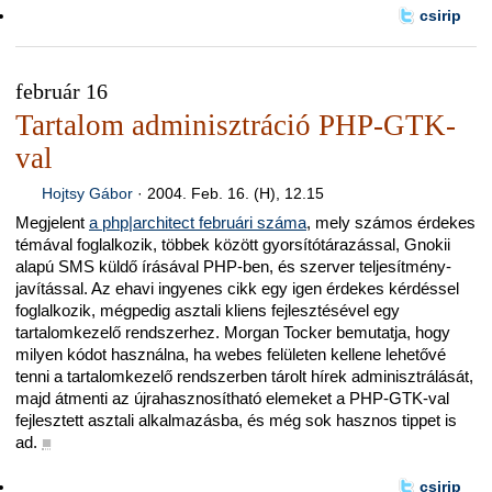
csirip
február 16
Tartalom adminisztráció PHP-GTK-
val
Hojtsy Gábor
·
2004. Feb. 16. (H), 12.15
Megjelent
a php|architect februári száma
, mely számos érdekes
témával foglalkozik, többek között gyorsítótárazással, Gnokii
alapú SMS küldő írásával PHP-ben, és szerver teljesítmény-
javítással. Az ehavi ingyenes cikk egy igen érdekes kérdéssel
foglalkozik, mégpedig asztali kliens fejlesztésével egy
tartalomkezelő rendszerhez. Morgan Tocker bemutatja, hogy
milyen kódot használna, ha webes felületen kellene lehetővé
tenni a tartalomkezelő rendszerben tárolt hírek adminisztrálását,
majd átmenti az újrahasznosítható elemeket a PHP-GTK-val
fejlesztett asztali alkalmazásba, és még sok hasznos tippet is
ad.
■
csirip