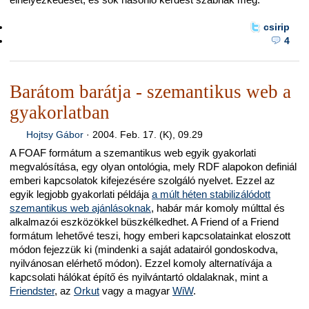
csirip
4
Barátom barátja - szemantikus web a
gyakorlatban
Hojtsy Gábor
·
2004. Feb. 17. (K), 09.29
A FOAF formátum a szemantikus web egyik gyakorlati
megvalósítása, egy olyan ontológia, mely RDF alapokon definiál
emberi kapcsolatok kifejezésére szolgáló nyelvet. Ezzel az
egyik legjobb gyakorlati példája
a múlt héten stabilizálódott
szemantikus web ajánlásoknak
, habár már komoly múlttal és
alkalmazói eszközökkel büszkélkedhet. A Friend of a Friend
formátum lehetővé teszi, hogy emberi kapcsolatainkat eloszott
módon fejezzük ki (mindenki a saját adatairól gondoskodva,
nyilvánosan elérhető módon). Ezzel komoly alternatívája a
kapcsolati hálókat építő és nyilvántartó oldalaknak, mint a
Friendster
, az
Orkut
vagy a magyar
WiW
.