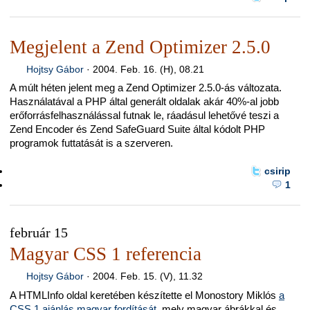
Megjelent a Zend Optimizer 2.5.0
Hojtsy Gábor
·
2004. Feb. 16. (H), 08.21
A múlt héten jelent meg a Zend Optimizer 2.5.0-ás változata.
Használatával a PHP által generált oldalak akár 40%-al jobb
erőforrásfelhasználással futnak le, ráadásul lehetővé teszi a
Zend Encoder és Zend SafeGuard Suite által kódolt PHP
programok futtatását is a szerveren.
csirip
1
február 15
Magyar CSS 1 referencia
Hojtsy Gábor
·
2004. Feb. 15. (V), 11.32
A HTMLInfo oldal keretében készítette el Monostory Miklós
a
CSS 1 ajánlás magyar fordítását
, mely magyar ábrákkal és