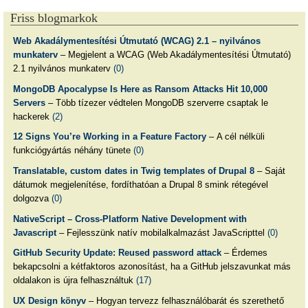
Friss blogmarkok
Web Akadálymentesítési Útmutató (WCAG) 2.1 – nyilvános
munkaterv
– Megjelent a WCAG (Web Akadálymentesítési Útmutató)
2.1 nyilvános munkaterv
(0)
MongoDB Apocalypse Is Here as Ransom Attacks Hit 10,000
Servers
– Több tízezer védtelen MongoDB szerverre csaptak le
hackerek
(2)
12 Signs You’re Working in a Feature Factory
– A cél nélküli
funkciógyártás néhány tünete
(0)
Translatable, custom dates in Twig templates of Drupal 8
– Saját
dátumok megjelenítése, fordíthatóan a Drupal 8 smink rétegével
dolgozva
(0)
NativeScript – Cross-Platform Native Development with
Javascript
– Fejlesszünk natív mobilalkalmazást JavaScripttel
(0)
GitHub Security Update: Reused password attack
– Érdemes
bekapcsolni a kétfaktoros azonosítást, ha a GitHub jelszavunkat más
oldalakon is újra felhasználtuk
(17)
UX Design könyv
– Hogyan tervezz felhasználóbarát és szerethető