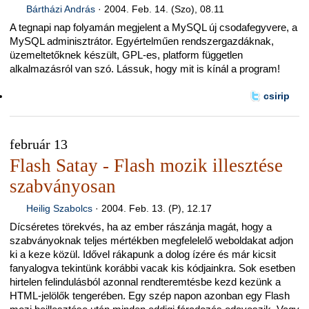
Bártházi András
·
2004. Feb. 14. (Szo), 08.11
A tegnapi nap folyamán megjelent a MySQL új csodafegyvere, a
MySQL adminisztrátor. Egyértelműen rendszergazdáknak,
üzemeltetőknek készült, GPL-es, platform független
alkalmazásról van szó. Lássuk, hogy mit is kínál a program!
csirip
február 13
Flash Satay - Flash mozik illesztése
szabványosan
Heilig Szabolcs
·
2004. Feb. 13. (P), 12.17
Dícséretes törekvés, ha az ember rászánja magát, hogy a
szabványoknak teljes mértékben megfelelelő weboldakat adjon
ki a keze közül. Idővel rákapunk a dolog ízére és már kicsit
fanyalogva tekintünk korábbi vacak kis kódjainkra. Sok esetben
hirtelen felindulásból azonnal rendteremtésbe kezd kezünk a
HTML-jelölők tengerében. Egy szép napon azonban egy Flash