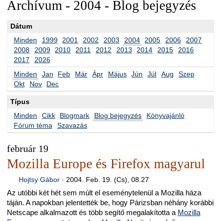
Archívum - 2004 - Blog bejegyzés
Dátum
Minden
1999
2001
2002
2003
2004
2005
2006
2007
2008
2009
2010
2011
2012
2013
2014
2015
2016
2017
2026
Minden
Jan
Feb
Már
Ápr
Május
Jún
Júl
Aug
Szep
Okt
Nov
Dec
Típus
Minden
Cikk
Blogmark
Blog bejegyzés
Könyvajánló
Fórum téma
Szavazás
február 19
Mozilla Europe és Firefox magyarul
Hojtsy Gábor
·
2004. Feb. 19. (Cs), 08.27
Az utóbbi két hét sem múlt el eseménytelenül a Mozilla háza
táján. A napokban jelentették be, hogy Párizsban néhány korábbi
Netscape alkalmazott és több segítő megalakította a
Mozilla