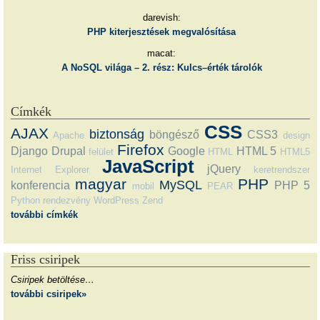
darevish:
PHP kiterjesztések megvalósítása
macat:
A NoSQL világa – 2. rész: Kulcs–érték tárolók
Címkék
CSS
AJAX
biztonság
böngésző
CSS3
Apache
design
Firefox
Django
Drupal
Google
HTML 5
felület
HTML
HTML5
JavaScript
jQuery
Internet Explorer
keretrendszer
magyar
PHP
MySQL
konferencia
PHP 5
mobil
PEAR
Python
rendezvény
WordPress
Zend
további címkék
Friss csiripek
Csiripek betöltése…
további csiripek»