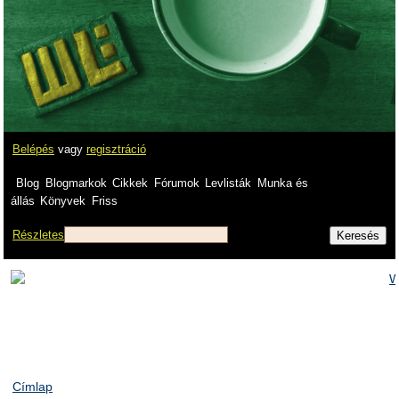
Belépés
vagy
regisztráció
Blog
Blogmarkok
Cikkek
Fórumok
Levlisták
Munka és
állás
Könyvek
Friss
Részletes
Címlap