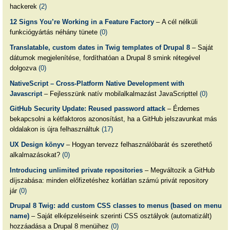
hackerek
(2)
12 Signs You’re Working in a Feature Factory
– A cél nélküli
funkciógyártás néhány tünete
(0)
Translatable, custom dates in Twig templates of Drupal 8
– Saját
dátumok megjelenítése, fordíthatóan a Drupal 8 smink rétegével
dolgozva
(0)
NativeScript – Cross-Platform Native Development with
Javascript
– Fejlesszünk natív mobilalkalmazást JavaScripttel
(0)
GitHub Security Update: Reused password attack
– Érdemes
bekapcsolni a kétfaktoros azonosítást, ha a GitHub jelszavunkat más
oldalakon is újra felhasználtuk
(17)
UX Design könyv
– Hogyan tervezz felhasználóbarát és szerethető
alkalmazásokat?
(0)
Introducing unlimited private repositories
– Megváltozik a GitHub
díjszabása: minden előfizetéshez korlátlan számú privát repository
jár
(0)
Drupal 8 Twig: add custom CSS classes to menus (based on menu
name)
– Saját elképzeléseink szerinti CSS osztályok (automatizált)
hozzáadása a Drupal 8 menüihez
(0)