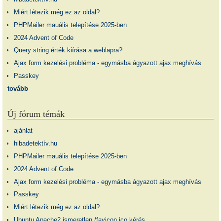
Miért létezik még ez az oldal?
PHPMailer mauális telepítése 2025-ben
2024 Advent of Code
Query string érték kiírása a weblapra?
Ajax form kezelési probléma - egymásba ágyazott ajax meghívás
Passkey
tovább
Új fórum témák
ajánlat
hibadetektív.hu
PHPMailer mauális telepítése 2025-ben
2024 Advent of Code
Ajax form kezelési probléma - egymásba ágyazott ajax meghívás
Passkey
Miért létezik még ez az oldal?
Ubuntu Apache2 ismeretlen /favicon.ico kérés