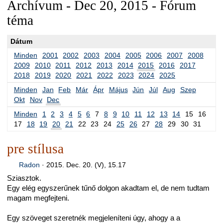
Archívum - Dec 20, 2015 - Fórum
téma
Dátum
Minden
2001
2002
2003
2004
2005
2006
2007
2008
2009
2010
2011
2012
2013
2014
2015
2016
2017
2018
2019
2020
2021
2022
2023
2024
2025
Minden
Jan
Feb
Már
Ápr
Május
Jún
Júl
Aug
Szep
Okt
Nov
Dec
Minden
1
2
3
4
5
6
7
8
9
10
11
12
13
14
15
16
17
18
19
20
21
22
23
24
25
26
27
28
29
30
31
pre stílusa
Radon
·
2015. Dec. 20. (V), 15.17
Sziasztok.
Egy elég egyszerűnek tűnő dolgon akadtam el, de nem tudtam
magam megfejteni.
Egy szöveget szeretnék megjeleníteni úgy, ahogy a a