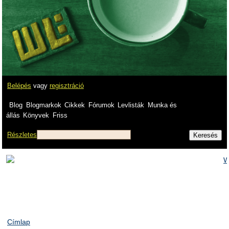
Belépés
vagy
regisztráció
Blog
Blogmarkok
Cikkek
Fórumok
Levlisták
Munka és
állás
Könyvek
Friss
Részletes
Címlap