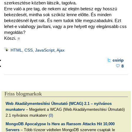
szerkesztése közben látszik, tagolva.
Erre való a pre tag, de nekem az elején betesz egy hosszú
bekezdesét, mintha sok szóköz lenne előtte. És minden
bekezdésnél ilyet rak. És nem tudok tőle megszabadulni. Ezt
lehet-e valahogy javítani, vagy a pre helyett egy elegánsabb css
megoldás?
Köszi.
■
HTML, CSS, JavaScript, Ajax
csirip
8
Friss blogmarkok
Web Akadálymentesítési Útmutató (WCAG) 2.1 – nyilvános
munkaterv
– Megjelent a WCAG (Web Akadálymentesítési Útmutató)
2.1 nyilvános munkaterv
(0)
MongoDB Apocalypse Is Here as Ransom Attacks Hit 10,000
Servers
– Több tízezer védtelen MongoDB szerverre csaptak le