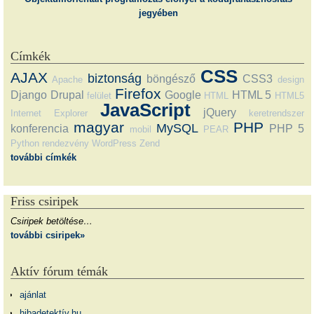
jegyében
Címkék
CSS
AJAX
biztonság
böngésző
CSS3
Apache
design
Firefox
Django
Drupal
Google
HTML 5
felület
HTML
HTML5
JavaScript
jQuery
Internet Explorer
keretrendszer
magyar
PHP
MySQL
konferencia
PHP 5
mobil
PEAR
Python
rendezvény
WordPress
Zend
további címkék
Friss csiripek
Csiripek betöltése…
további csiripek»
Aktív fórum témák
ajánlat
hibadetektív.hu