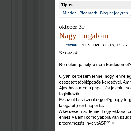
Típus
Minden
Blogmark
Blog bejegyzés
október 30
Nagy forgalom
cszlak
·
2015. Okt. 30. (P), 14.25
Sziasztok
Remélem jó helyre írom kérdésemet?
Olyan kérdésem lenne, hogy lenne egy
összetett többlépcsős keresővel. Am
Ajax hívja meg a php-t , és jeleníti 
foglalkozik.
Ez az oldal viszont egy elég nagy forg
látogatót jelent naponta.
A kérdésem az lenne, hogy ekkora for
ehhez valami komolyabbra van szüks
programozási nyelv:ASP?)
■