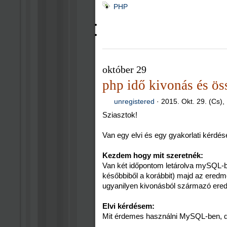
PHP
október 29
php idő kivonás és ös
unregistered
·
2015. Okt. 29. (Cs),
Sziasztok!
Van egy elvi és egy gyakorlati kérdé
Kezdem hogy mit szeretnék:
Van két időpontom letárolva mySQL-
későbbiből a korábbit) majd az ered
ugyanilyen kivonásból származó ere
Elvi kérdésem:
Mit érdemes használni MySQL-ben, d