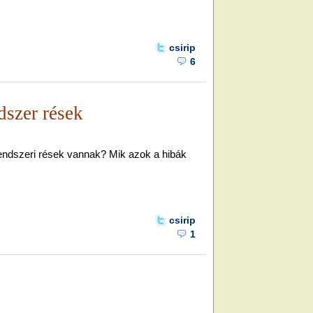
csirip
6
dszer rések
rendszeri rések vannak? Mik azok a hibák
csirip
1