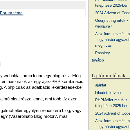
telepítése 2025-ben
Fórum téma
2024 Advent of Cod
Query string érték ki
weblapra?
Ajax form kezelési 
- egymásba ágyazott
meghívás
Passkey
tovább
!
Új fórum témák
 weboldal, amin lenne egy blog rész. Elég
it én használok az egy ajax-PHP kombináció.
ajánlat
meg. A php csak az adatbázis lekérdezésekkel
hibadetektív.hu
almú oldal része lenne, ami több tíz ezer
PHPMailer mauális
telepítése 2025-ben
galmat elbír egy ilyen rendszerű blog, vagy
2024 Advent of Cod
ég? (Vásárolható Blog motor?, más
Ajax form kezelési 
- egymásba ágyazott