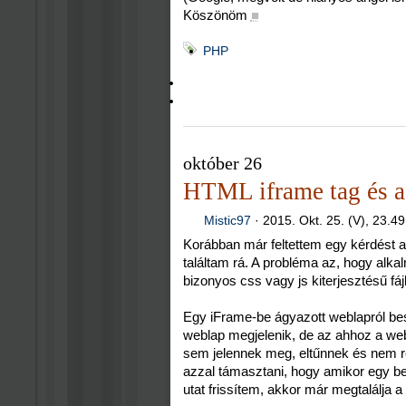
Köszönöm
■
PHP
október 26
HTML iframe tag és a 
Mistic97
·
2015. Okt. 25. (V), 23.49
Korábban már feltettem egy kérdést 
találtam rá. A probléma az, hogy alka
bizonyos css vagy js kiterjesztésű fáj
Egy iFrame-be ágyazott weblapról bes
weblap megjelenik, de az ahhoz a web
sem jelennek meg, eltűnnek és nem re
azzal támasztani, hogy amikor egy bet
utat frissítem, akkor már megtalálja a f