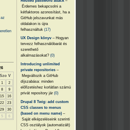
Reused password attack
–
Érdemes bekapcsolni a
kétfaktoros azonosítást, ha a
 az
GitHub jelszavunkat más
oldalakon is újra
felhasználtuk
(17)
eretlen
UX Design könyv
– Hogyan
tervezz felhasználóbarát és
szerethető
alkalmazásokat?
(0)
Introducing unlimited
26
private repositories
–
Megváltozik a GitHub
Szo
V
díjszabása: minden
1
2
előfizetéshez korlátlan számú
8
9
privát repository jár
(0)
15
16
Drupal 8 Twig: add custom
22
23
CSS classes to menus
29
30
(based on menu name)
–
5
6
Saját elképzeléseink szerinti
CSS osztályok (automatizált)