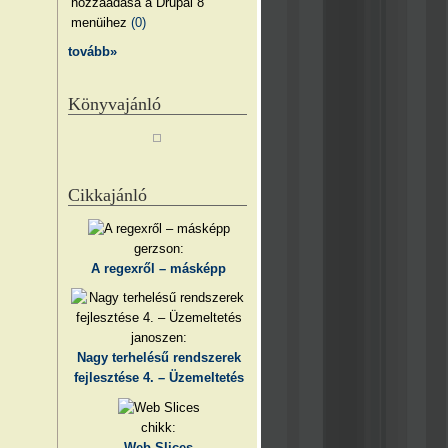
hozzáadása a Drupal 8
menüihez
(0)
tovább»
Könyvajánló
Cikkajánló
gerzson:
A regexről – másképp
janoszen:
Nagy terhelésű rendszerek
fejlesztése 4. – Üzemeltetés
chikk:
Web Slices