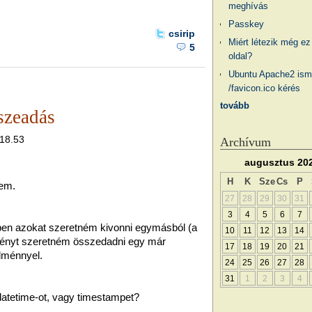
meghívás
Passkey
csirip
Miért létezik még ez
5
oldal?
Ubuntu Apache2 ism
/favicon.ico kérés
tovább
szeadás
 18.53
Archívum
augusztus 20
H
K
Sze
Cs
P
sem.
27
28
29
30
31
3
4
5
6
7
ben azokat szeretném kivonni egymásból (a
10
11
12
13
14
ményt szeretném összedadni egy már
17
18
19
20
21
dménnyel.
24
25
26
27
28
31
1
2
3
4
atetime-ot, vagy timestampet?