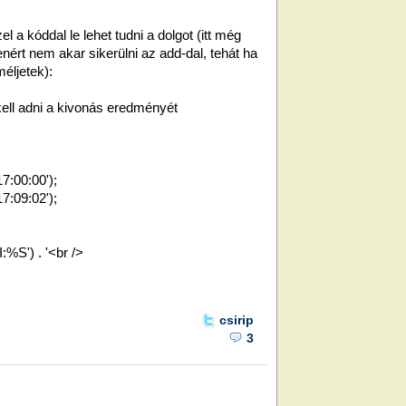
 a kóddal le lehet tudni a dolgot (itt még
ért nem akar sikerülni az add-dal, tehát ha
éljetek):
 kell adni a kivonás eredményét
7:00:00');
7:09:02');
:%S') . '<br />
csirip
3