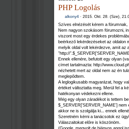
PHP Logolás
alkony4
·
2015. Okt. 28. (Sze), 21.
Szíves elnézését kérem a fórumnak, 
Nem nagyon szokásom fórumozni, ink
viszont most egy érdekes problémába 
beérkező lekérdezéseket az oldalon men
melyik oldal volt lekérdezve, amit az a
"http://".$_SERVER['SERVER_NAM
Ennek ellenére, befutott egy olyan (val
címet tartalmazta: http://www.cloud.ph
nézhetett mert az oldal nem az én tu
meglepődtem.
A leglogikusabb magyarázat, hogy
értéket változtatta meg. Merül fel a 
hatékonyan védekezni ellene.
Még egy olyan záradékot is tettem be
$_SERVER['SERVER_NAME'] nem eg
akkor ne is szolgálja ki... ennek ellen
Szeretném kérni a tanácsotok ez ügy
Válaszaitokat előre is köszönöm.
(Google, megvolt de hiányos angol is