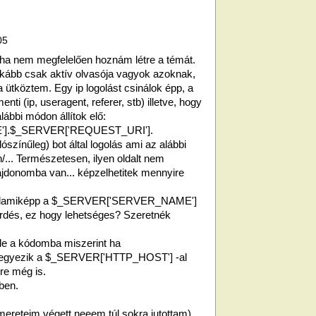
05
ha nem megfelelően hoznám létre a témát.
ább csak aktív olvasója vagyok azoknak,
ütköztem. Egy ip logolást csinálok épp, a
ti (ip, useragent, referer, stb) illetve, hogy
lábbi módon állítok elő:
E'].$_SERVER['REQUEST_URI'].
ószínűleg) bot által logolás ami az alábbi
/... Természetesen, ilyen oldalt nem
lajdonomba van... képzelhetitek mennyire
 valamiképp a $_SERVER['SERVER_NAME']
kérdés, ez hogy lehetséges? Szeretnék
le a kódomba miszerint ha
yezik a $_SERVER['HTTP_HOST'] -al
ére még is.
ben.
mereteim végett neeem túl sokra jutottam).