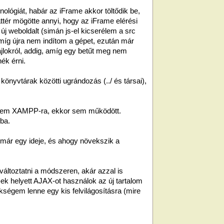
lógiát, habár az iFrame akkor töltődik be,
ttér mögötte annyi, hogy az iFrame elérési
 új weboldalt (simán js-el kicserélem a src
amíg újra nem indítom a gépet, ezután már
fájlokról, addig, amíg egy betűt meg nem
nék érni.
 könyvtárak közötti ugrándozás (../ és társai),
.
ltem XAMPP-ra, ekkor sem működött.
ba.
 már egy ideje, és ahogy növekszik a
ltoztatni a módszeren, akár azzal is
k helyett AJAX-ot használok az új tartalom
kségem lenne egy kis felvilágosításra (mire