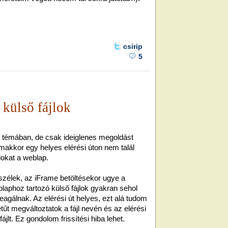
csirip
5
külső fájlok
a témában, de csak ideiglenes megoldást
lmakkor egy helyes elérési úton nem talál
lokat a weblap.
zélek, az iFrame betöltésekor ugye a
laphoz tartozó külső fájlok gyakran sehol
agálnak. Az elérési út helyes, ezt alá tudom
űt megváltoztatok a fájl nevén és az elérési
ájlt. Ez gondolom frissítési hiba lehet.