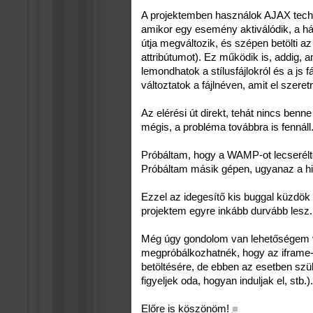
A projektemben használok AJAX techno
amikor egy esemény aktiválódik, a há
útja megváltozik, és szépen betölti az
attribútumot). Ez működik is, addig, 
lemondhatok a stílusfájlokról és a js 
változtatok a fájlnéven, amit el szeret
Az elérési út direkt, tehát nincs benne
mégis, a probléma továbbra is fennáll
Próbáltam, hogy a WAMP-ot lecseré
Próbáltam másik gépen, ugyanaz a hi
Ezzel az idegesítő kis buggal küzdök
projektem egyre inkább durvább lesz.
Még úgy gondolom van lehetőségem vá
megpróbálkozhatnék, hogy az iframe-e
betöltésére, de ebben az esetben szü
figyeljek oda, hogyan induljak el, stb.).
Előre is köszönöm!
■