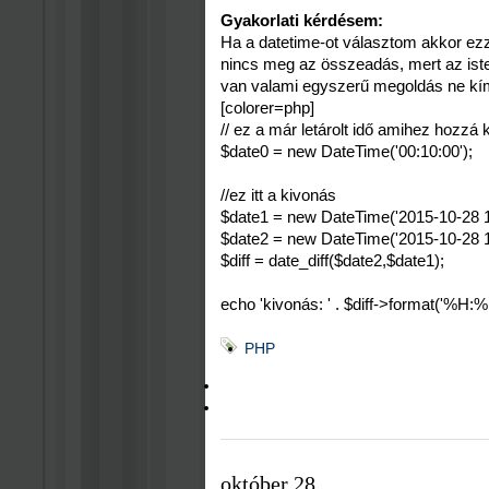
Gyakorlati kérdésem:
Ha a datetime-ot választom akkor ezzel
nincs meg az összeadás, mert az isten
van valami egyszerű megoldás ne kím
[colorer=php]
// ez a már letárolt idő amihez hozzá
$date0 = new DateTime('00:10:00');
//ez itt a kivonás
$date1 = new DateTime('2015-10-28 1
$date2 = new DateTime('2015-10-28 1
$diff = date_diff($date2,$date1);
echo 'kivonás: ' . $diff->format('%H:%I
PHP
október 28