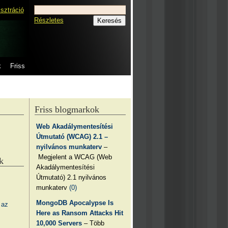
isztráció
Részletes
k
Friss
Friss blogmarkok
Web Akadálymentesítési
Útmutató (WCAG) 2.1 –
nyilvános munkaterv
–
Megjelent a WCAG (Web
k
Akadálymentesítési
Útmutató) 2.1 nyilvános
munkaterv
(0)
MongoDB Apocalypse Is
 az
Here as Ransom Attacks Hit
10,000 Servers
– Több