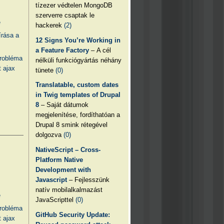
tízezer védtelen MongoDB
szerverre csaptak le
e
hackerek
(2)
írása a
12 Signs You’re Working in
a Feature Factory
– A cél
probléma
nélküli funkciógyártás néhány
 ajax
tünete
(0)
Translatable, custom dates
in Twig templates of Drupal
8
– Saját dátumok
megjelenítése, fordíthatóan a
Drupal 8 smink rétegével
dolgozva
(0)
NativeScript – Cross-
Platform Native
Development with
Javascript
– Fejlesszünk
natív mobilalkalmazást
e
JavaScripttel
(0)
probléma
GitHub Security Update:
 ajax