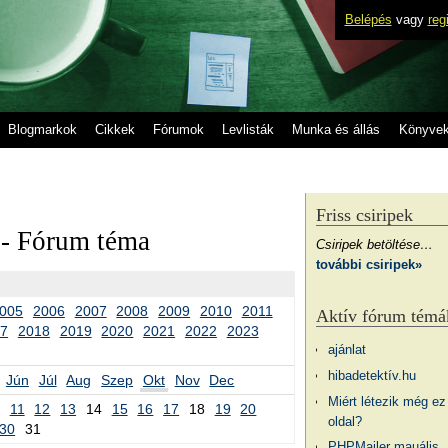
Belépés
vagy
reg
Blogmarkok
Cikkek
Fórumok
Levlisták
Munka és állás
Könyve
Friss csiripek
 - Fórum téma
Csiripek betöltése…
további csiripek»
005
2006
2007
2008
2009
2010
2011
Aktív fórum témá
17
2018
2019
2020
2021
2022
2023
ajánlat
hibadetektív.hu
Jún
Júl
Aug
Szep
Okt
Nov
Dec
Miért létezik még ez
11
12
13
14
15
16
17
18
19
20
oldal?
30
31
PHPMailer mauális