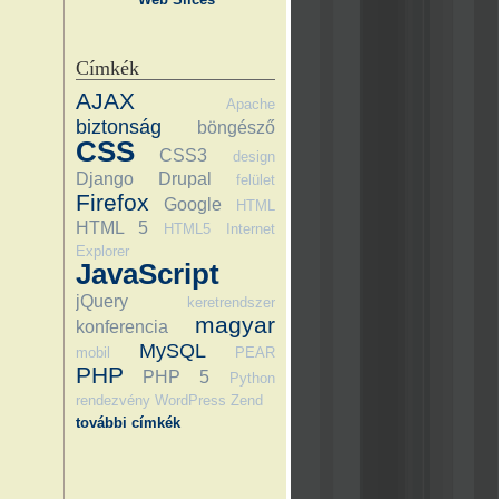
Címkék
AJAX
Apache
biztonság
böngésző
CSS
CSS3
design
Django
Drupal
felület
Firefox
Google
HTML
HTML 5
HTML5
Internet
Explorer
JavaScript
jQuery
keretrendszer
magyar
konferencia
MySQL
mobil
PEAR
PHP
PHP 5
Python
rendezvény
WordPress
Zend
további címkék