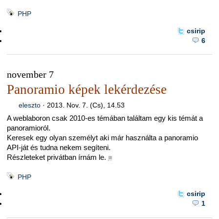
PHP
csirip
6
november 7
Panoramio képek lekérdezése
eleszto
·
2013. Nov. 7. (Cs), 14.53
A weblaboron csak 2010-es témában találtam egy kis témát a
panoramioról.
Keresek egy olyan személyt aki már használta a panoramio
API-ját és tudna nekem segíteni.
Részleteket privátban írnám le.
■
PHP
csirip
1