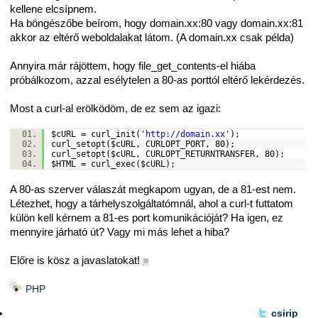
kellene elcsípnem.
Ha böngészőbe beírom, hogy domain.xx:80 vagy domain.xx:81
akkor az eltérő weboldalakat látom. (A domain.xx csak példa)
Annyira már rájöttem, hogy file_get_contents-el hiába
próbálkozom, azzal esélytelen a 80-as porttól eltérő lekérdezés.
Most a curl-al erölködöm, de ez sem az igazi:
$cURL
= curl_init(
'http://domain.xx'
);
curl_setopt(
$cURL
, CURLOPT_PORT, 80);
curl_setopt(
$cURL
, CURLOPT_RETURNTRANSFER, 80);
$HTML
= curl_exec(
$cURL
);
A 80-as szerver válaszát megkapom ugyan, de a 81-est nem.
Létezhet, hogy a tárhelyszolgáltatómnál, ahol a curl-t futtatom
külön kell kérnem a 81-es port komunikációját? Ha igen, ez
mennyire járható út? Vagy mi más lehet a hiba?
Előre is kösz a javaslatokat!
■
PHP
csirip