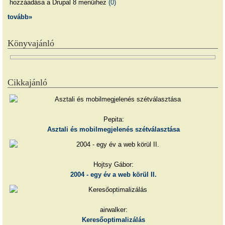
hozzáadása a Drupal 8 menüihez
(0)
tovább»
Könyvajánló
Cikkajánló
Pepita:
Asztali és mobilmegjelenés szétválasztása
Hojtsy Gábor:
2004 - egy év a web körül II.
airwalker:
Keresőoptimalizálás