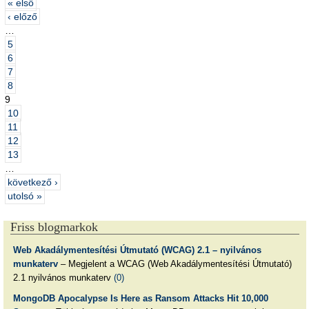
« első
‹ előző
…
5
6
7
8
9
10
11
12
13
…
következő ›
utolsó »
Friss blogmarkok
Web Akadálymentesítési Útmutató (WCAG) 2.1 – nyilvános
munkaterv
– Megjelent a WCAG (Web Akadálymentesítési Útmutató)
2.1 nyilvános munkaterv
(0)
MongoDB Apocalypse Is Here as Ransom Attacks Hit 10,000