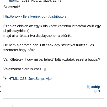
gtoma
·
2013. Nov. 2. (Szo), 12.48
Sziasztok!
http://www.killersilverink.com/distributors
Ezen az oldalon az egyik kis körre kattintva láthatóvá válik egy
ul (display:block),
majd újra rákattintva display:none-ra eltűnik.
De nem a chrome ban. Ott csak egy szeletkét tüntet el, és
szemetet hagy hátra.
Van ötletetek, hogy mi baj lehet? Találkoztatok ezzel a buggal?
Válaszokat előre is köszi.
■
HTML, CSS, JavaScript, Ajax
csirip
7