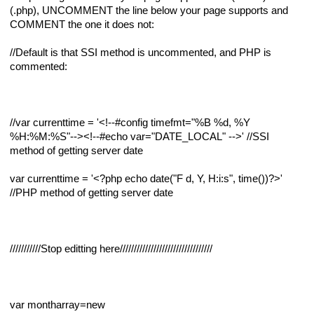
(.php), UNCOMMENT the line below your page supports and
COMMENT the one it does not:
//Default is that SSI method is uncommented, and PHP is
commented:
//var currenttime = '<!--#config timefmt="%B %d, %Y
%H:%M:%S"--><!--#echo var="DATE_LOCAL" -->' //SSI
method of getting server date
var currenttime = '<?php echo date("F d, Y, H:i:s", time())?>'
//PHP method of getting server date
///////////Stop editting here/////////////////////////////////
var montharray=new