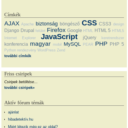
Címkék
CSS
AJAX
biztonság
böngésző
CSS3
Apache
design
Firefox
Django
Drupal
Google
HTML 5
felület
HTML
HTML5
JavaScript
jQuery
Internet Explorer
keretrendszer
magyar
PHP
MySQL
konferencia
PHP 5
mobil
PEAR
Python
rendezvény
WordPress
Zend
további címkék
Friss csiripek
Csiripek betöltése…
további csiripek»
Aktív fórum témák
ajánlat
hibadetektív.hu
Miért létezik még ez az oldal?