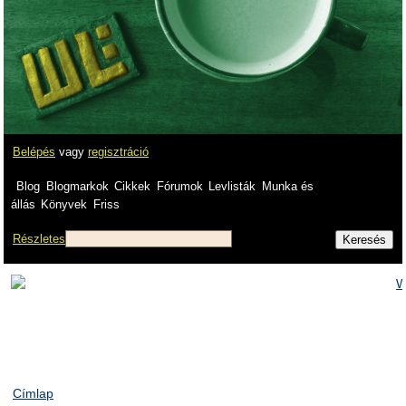
Belépés
vagy
regisztráció
Blog
Blogmarkok
Cikkek
Fórumok
Levlisták
Munka és
állás
Könyvek
Friss
Részletes
Címlap