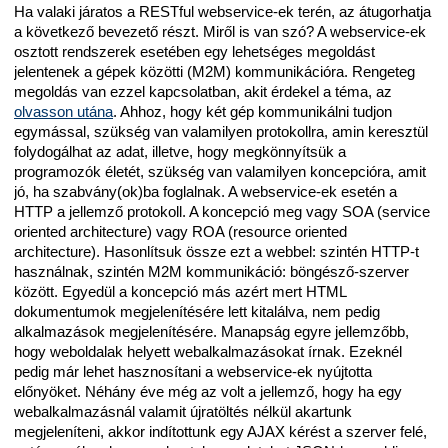
Ha valaki járatos a RESTful webservice-ek terén, az átugorhatja
a következő bevezető részt. Miről is van szó? A webservice-ek
osztott rendszerek esetében egy lehetséges megoldást
jelentenek a gépek közötti (M2M) kommunikációra. Rengeteg
megoldás van ezzel kapcsolatban, akit érdekel a téma, az
olvasson utána
. Ahhoz, hogy két gép kommunikálni tudjon
egymással, szükség van valamilyen protokollra, amin keresztül
folydogálhat az adat, illetve, hogy megkönnyítsük a
programozók életét, szükség van valamilyen koncepcióra, amit
jó, ha szabvány(ok)ba foglalnak. A webservice-ek esetén a
HTTP a jellemző protokoll. A koncepció meg vagy SOA (service
oriented architecture) vagy ROA (resource oriented
architecture). Hasonlítsuk össze ezt a webbel: szintén HTTP-t
használnak, szintén M2M kommunikáció: böngésző-szerver
között. Egyedül a koncepció más azért mert HTML
dokumentumok megjelenítésére lett kitalálva, nem pedig
alkalmazások megjelenítésére. Manapság egyre jellemzőbb,
hogy weboldalak helyett webalkalmazásokat írnak. Ezeknél
pedig már lehet hasznosítani a webservice-ek nyújtotta
előnyöket. Néhány éve még az volt a jellemző, hogy ha egy
webalkalmazásnál valamit újratöltés nélkül akartunk
megjeleníteni, akkor indítottunk egy AJAX kérést a szerver felé,