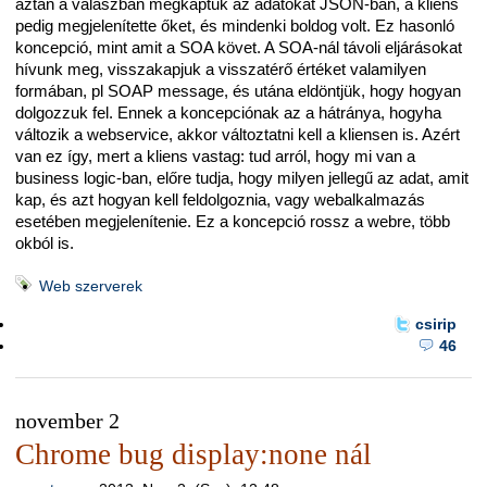
aztán a válaszban megkaptuk az adatokat JSON-ban, a kliens
pedig megjelenítette őket, és mindenki boldog volt. Ez hasonló
koncepció, mint amit a SOA követ. A SOA-nál távoli eljárásokat
hívunk meg, visszakapjuk a visszatérő értéket valamilyen
formában, pl SOAP message, és utána eldöntjük, hogy hogyan
dolgozzuk fel. Ennek a koncepciónak az a hátránya, hogyha
változik a webservice, akkor változtatni kell a kliensen is. Azért
van ez így, mert a kliens vastag: tud arról, hogy mi van a
business logic-ban, előre tudja, hogy milyen jellegű az adat, amit
kap, és azt hogyan kell feldolgoznia, vagy webalkalmazás
esetében megjelenítenie. Ez a koncepció rossz a webre, több
okból is.
Web szerverek
csirip
46
november 2
Chrome bug display:none nál