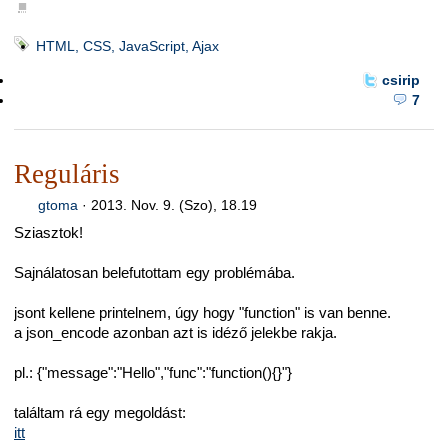
■
HTML, CSS, JavaScript, Ajax
csirip
7
Reguláris
gtoma
·
2013. Nov. 9. (Szo), 18.19
Sziasztok!
Sajnálatosan belefutottam egy problémába.
jsont kellene printelnem, úgy hogy "function" is van benne.
a json_encode azonban azt is idéző jelekbe rakja.
pl.: {"message":"Hello","func":"function(){}"}
találtam rá egy megoldást:
itt