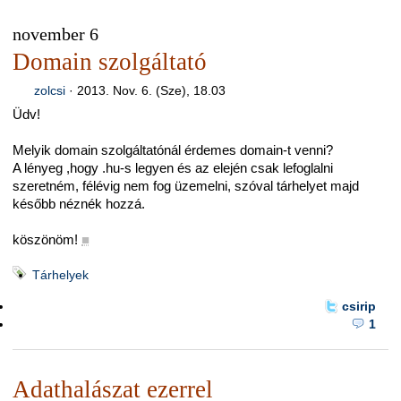
november 6
Domain szolgáltató
zolcsi
·
2013. Nov. 6. (Sze), 18.03
Üdv!
Melyik domain szolgáltatónál érdemes domain-t venni?
A lényeg ,hogy .hu-s legyen és az elején csak lefoglalni
szeretném, félévig nem fog üzemelni, szóval tárhelyet majd
később néznék hozzá.
köszönöm!
■
Tárhelyek
csirip
1
Adathalászat ezerrel