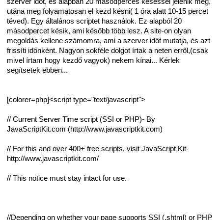
szerver időt, és alapban 20 másodperces késéssel jelenik meg,
utána meg folyamatosan el kezd késni( 1 óra alatt 10-15 percet
téved). Egy általános scriptet használok. Ez alapból 20
másodpercet késik, ami később több lesz. A site-on olyan
megoldás kellene számomra, ami a szerver időt mutatja, és azt
frissíti időnként. Nagyon sokféle dolgot írtak a neten erről,(csak
mivel írtam hogy kezdő vagyok) nekem kínai... Kérlek
segítsetek ebben...
[colorer=php]<script type="text/javascript">
// Current Server Time script (SSI or PHP)- By
JavaScriptKit.com (http://www.javascriptkit.com)
// For this and over 400+ free scripts, visit JavaScript Kit-
http://www.javascriptkit.com/
// This notice must stay intact for use.
//Depending on whether your page supports SSI (.shtml) or PHP