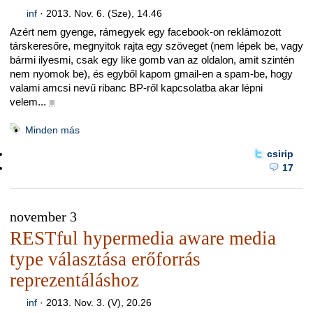
inf
·
2013. Nov. 6. (Sze), 14.46
Azért nem gyenge, rámegyek egy facebook-on reklámozott
társkeresőre, megnyitok rajta egy szöveget (nem lépek be, vagy
bármi ilyesmi, csak egy like gomb van az oldalon, amit szintén
nem nyomok be), és egyből kapom gmail-en a spam-be, hogy
valami amcsi nevű ribanc BP-ről kapcsolatba akar lépni
velem...
■
Minden más
csirip
17
november 3
RESTful hypermedia aware media
type választása erőforrás
reprezentáláshoz
inf
·
2013. Nov. 3. (V), 20.26