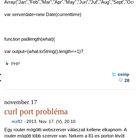
Array("Jan","Feb","Mar","Apr","May","Jun","Jul","Aug","Sept","Oct"
var serverdate=new Date(currenttime)
function padlength(what){
var output=(what.toString().length==1)?
PHP
csirip
28
november 17
curl port probléma
mz82
·
2013. Nov. 17. (V), 20.10
Egy router mögötti webszerver válaszait kellene elkapnom. A
router mögött több szerver van. Nekem a 81-es porton lévőt