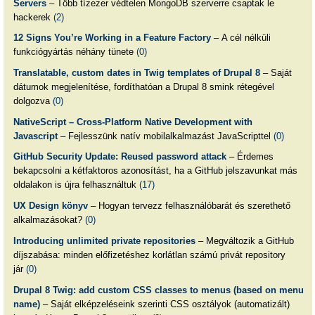
Servers
– Több tízezer védtelen MongoDB szerverre csaptak le
hackerek
(2)
12 Signs You’re Working in a Feature Factory
– A cél nélküli
funkciógyártás néhány tünete
(0)
Translatable, custom dates in Twig templates of Drupal 8
– Saját
dátumok megjelenítése, fordíthatóan a Drupal 8 smink rétegével
dolgozva
(0)
NativeScript – Cross-Platform Native Development with
Javascript
– Fejlesszünk natív mobilalkalmazást JavaScripttel
(0)
GitHub Security Update: Reused password attack
– Érdemes
bekapcsolni a kétfaktoros azonosítást, ha a GitHub jelszavunkat más
oldalakon is újra felhasználtuk
(17)
UX Design könyv
– Hogyan tervezz felhasználóbarát és szerethető
alkalmazásokat?
(0)
Introducing unlimited private repositories
– Megváltozik a GitHub
díjszabása: minden előfizetéshez korlátlan számú privát repository
jár
(0)
Drupal 8 Twig: add custom CSS classes to menus (based on menu
name)
– Saját elképzeléseink szerinti CSS osztályok (automatizált)