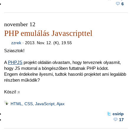
6
november 12
PHP emulálás Javascripttel
zzrek
·
2013. Nov. 12. (K), 19.55
Sziasztok!
A
PHPJS
projekt oldalán olvastam, hogy terveznek olyasmit,
hogy JS motorral a böngészőben futtatnak PHP kódot.
Engem érdekelne ilyesmi, tudtok hasonló projektet ami legalább
részben működik?
Köszi!
■
HTML, CSS, JavaScript, Ajax
csirip
17