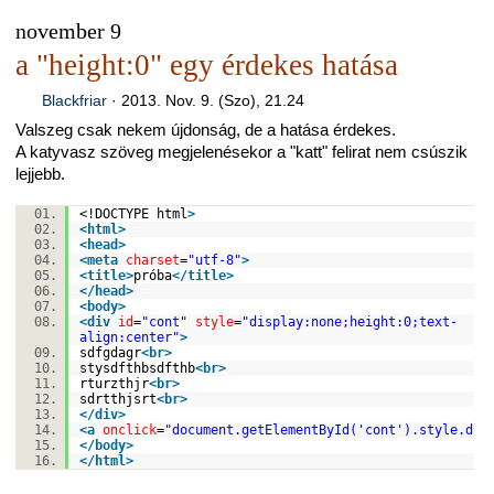
november 9
a "height:0" egy érdekes hatása
Blackfriar
·
2013. Nov. 9. (Szo), 21.24
Valszeg csak nekem újdonság, de a hatása érdekes.
A katyvasz szöveg megjelenésekor a "katt" felirat nem csúszik
lejjebb.
<!DOCTYPE html
>
<
html
>
<
head
>
<
meta
charset
=
"utf-8"
>
<
title
>
próba
</
title
>
</
head
>
<
body
>
<
div
id
=
"cont"
style
=
"display:none;height:0;text-
align:center"
>
sdfgdagr
<
br
>
stysdfthbsdfthb
<
br
>
rturzthjr
<
br
>
sdrtthjsrt
<
br
>
</
div
>
<
a
onclick
=
"document.getElementById('cont').style.dis
</
body
>
</
html
>