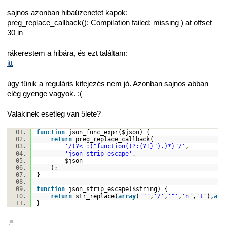
sajnos azonban hibaüzenetet kapok:
preg_replace_callback(): Compilation failed: missing ) at offset
30 in
rákerestem a hibára, és ezt találtam:
itt
úgy tűnik a reguláris kifejezés nem jó. Azonban sajnos abban
elég gyenge vagyok. :(
Valakinek esetleg van 5lete?
function
json_func_expr(
$json
) {
return
preg_replace_callback(
'/(?<=:)"function((?:(?!}").)*}"/'
,
'json_strip_escape'
,
$json
);
}
function
json_strip_escape(
$string
) {
return
str_replace
(
array
(
'"'
,
'/'
,
'"'
,
'n'
,
't'
),
arr
}
■