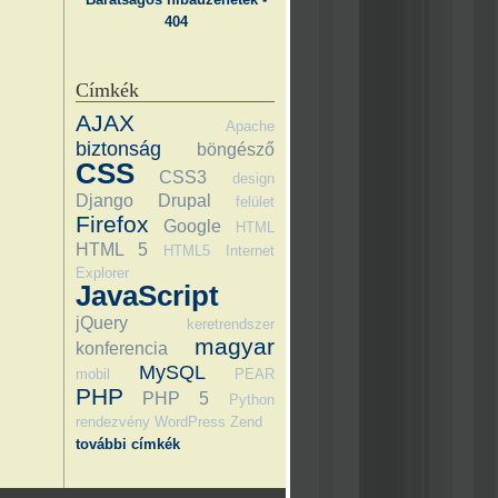
404
Címkék
AJAX
Apache
biztonság
böngésző
CSS
CSS3
design
Django
Drupal
felület
Firefox
Google
HTML
HTML 5
HTML5
Internet
Explorer
JavaScript
jQuery
keretrendszer
magyar
konferencia
MySQL
mobil
PEAR
PHP
PHP 5
Python
rendezvény
WordPress
Zend
további címkék