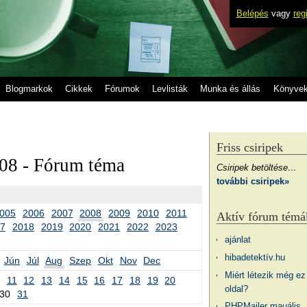
Belépés
vagy
reg
Blogmarkok
Cikkek
Fórumok
Levlisták
Munka és állás
Könyve
Friss csiripek
08 - Fórum téma
Csiripek betöltése…
további csiripek»
005
2006
2007
2008
2009
2010
2011
Aktív fórum témá
17
2018
2019
2020
2021
2022
2023
ajánlat
hibadetektív.hu
Jún
Júl
Aug
Szep
Okt
Nov
Dec
Miért létezik még ez
11
12
13
14
15
16
17
18
19
20
oldal?
30
31
PHPMailer mauális