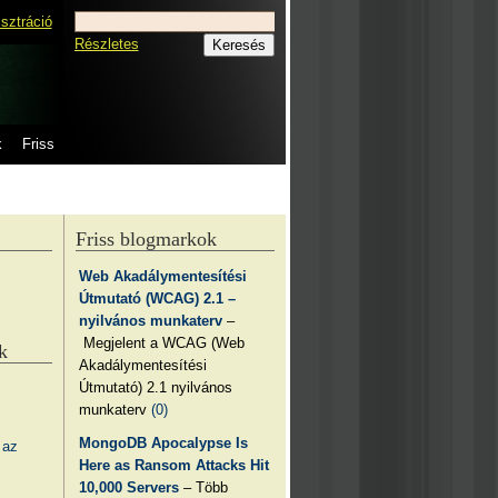
isztráció
Részletes
k
Friss
Friss blogmarkok
Web Akadálymentesítési
Útmutató (WCAG) 2.1 –
nyilvános munkaterv
–
Megjelent a WCAG (Web
k
Akadálymentesítési
Útmutató) 2.1 nyilvános
munkaterv
(0)
MongoDB Apocalypse Is
 az
Here as Ransom Attacks Hit
10,000 Servers
– Több