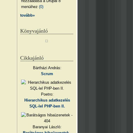
hozzáadása a Drupal 8
menüihez
(0)
tovább»
Könyvajánló
Cikkajánló
Bártházi András:
Scrum
Poetro:
Hierarchikus adatkezelés
SQL-lel PHP-ben II.
Baranyai László:
Barátságos hibaüzenetek -