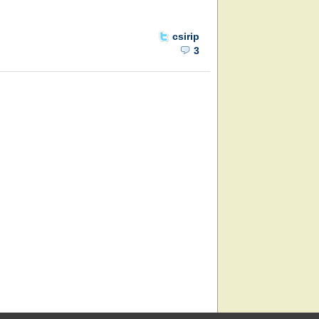
csirip
3