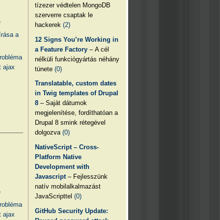
tízezer védtelen MongoDB
szerverre csaptak le
e
hackerek
(2)
írása a
12 Signs You’re Working in
a Feature Factory
– A cél
probléma
nélküli funkciógyártás néhány
 ajax
tünete
(0)
Translatable, custom dates
in Twig templates of Drupal
8
– Saját dátumok
megjelenítése, fordíthatóan a
Drupal 8 smink rétegével
dolgozva
(0)
NativeScript – Cross-
Platform Native
Development with
Javascript
– Fejlesszünk
natív mobilalkalmazást
e
JavaScripttel
(0)
probléma
GitHub Security Update:
 ajax