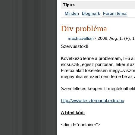
Típus
Minden
Blogmark
Fórum téma
Div probléma
machiavellian
·
2008. Aug. 1. (P), 
Szervusztok!!
Következő lenne a problémám, IE6 al
elcsúszik, egész pontosan, lekerül az
Firefox alatt tökéletesen megy...viszon
megnyúlna és ezért nem férne be az a
Szemléltetés képpen itt megtekintheti
http://www.teszterportal.extra.hu
A html kód:
<div id="container">