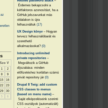
Reused password attack
–
Érdemes bekapcsolni a
kétfaktoros azonosítást, ha a
 az
GitHub jelszavunkat más
oldalakon is újra
felhasználtuk
(17)
eretlen
UX Design könyv
– Hogyan
tervezz felhasználóbarát és
szerethető
alkalmazásokat?
(0)
Introducing unlimited
26
private repositories
–
Megváltozik a GitHub
Szo
V
díjszabása: minden
1
2
előfizetéshez korlátlan számú
8
9
privát repository jár
(0)
15
16
Drupal 8 Twig: add custom
22
23
CSS classes to menus
29
30
(based on menu name)
–
5
6
Saját elképzeléseink szerinti
CSS osztályok (automatizált)