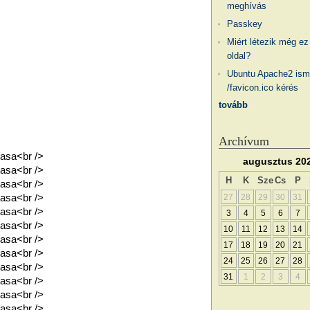
meghívás
Passkey
Miért létezik még ez
oldal?
Ubuntu Apache2 ism
/favicon.ico kérés
tovább
Archívum
jasa<br />
augusztus 20
jasa<br />
H
K
Sze
Cs
P
jasa<br />
jasa<br />
27
28
29
30
31
jasa<br />
3
4
5
6
7
jasa<br />
10
11
12
13
14
jasa<br />
17
18
19
20
21
jasa<br />
24
25
26
27
28
jasa<br />
31
1
2
3
4
jasa<br />
jasa<br />
jasa<br />