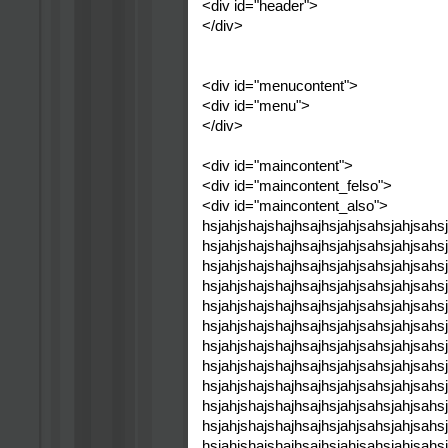
<div id="header">
</div>
<div id="menucontent">
<div id="menu">
</div>
<div id="maincontent">
<div id="maincontent_felso">
<div id="maincontent_also">
hsjahjshajshajhsajhsjahjsahsjahjsahs
hsjahjshajshajhsajhsjahjsahsjahjsahs
hsjahjshajshajhsajhsjahjsahsjahjsahs
hsjahjshajshajhsajhsjahjsahsjahjsahs
hsjahjshajshajhsajhsjahjsahsjahjsahs
hsjahjshajshajhsajhsjahjsahsjahjsahs
hsjahjshajshajhsajhsjahjsahsjahjsahs
hsjahjshajshajhsajhsjahjsahsjahjsahs
hsjahjshajshajhsajhsjahjsahsjahjsahs
hsjahjshajshajhsajhsjahjsahsjahjsahs
hsjahjshajshajhsajhsjahjsahsjahjsahs
hsjahjshajshajhsajhsjahjsahsjahjsahs