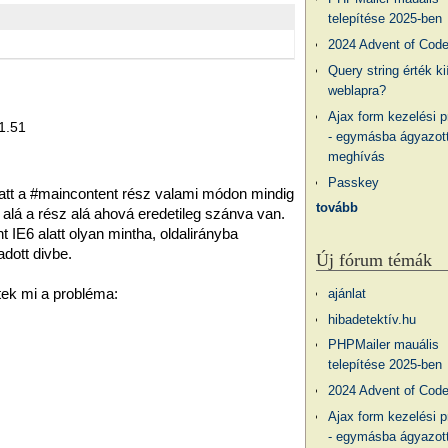
telepítése 2025-ben
2024 Advent of Cod
Query string érték ki
weblapra?
Ajax form kezelési 
11.51
- egymásba ágyazott
meghívás
Passkey
att a #maincontent rész valami módon mindig
tovább
 alá a rész alá ahová eredetileg szánva van.
t IE6 alatt olyan mintha, oldalirányba
dott divbe.
Új fórum témák
tek mi a probléma:
ajánlat
hibadetektív.hu
PHPMailer mauális
telepítése 2025-ben
2024 Advent of Cod
Ajax form kezelési 
- egymásba ágyazott