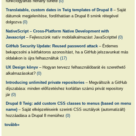
funkciógyártás néhány tünete
(0)
Translatable, custom dates in Twig templates of Drupal 8
– Saját
dátumok megjelenítése, fordíthatóan a Drupal 8 smink rétegével
dolgozva
(0)
NativeScript – Cross-Platform Native Development with
Javascript
– Fejlesszünk natív mobilalkalmazást JavaScripttel
(0)
GitHub Security Update: Reused password attack
– Érdemes
bekapcsolni a kétfaktoros azonosítást, ha a GitHub jelszavunkat más
oldalakon is újra felhasználtuk
(17)
UX Design könyv
– Hogyan tervezz felhasználóbarát és szerethető
alkalmazásokat?
(0)
Introducing unlimited private repositories
– Megváltozik a GitHub
díjszabása: minden előfizetéshez korlátlan számú privát repository
jár
(0)
Drupal 8 Twig: add custom CSS classes to menus (based on menu
name)
– Saját elképzeléseink szerinti CSS osztályok (automatizált)
hozzáadása a Drupal 8 menüihez
(0)
tovább»