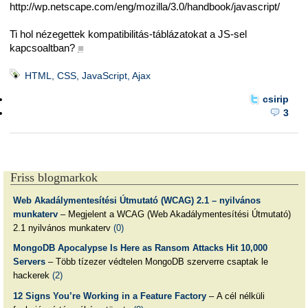
http://wp.netscape.com/eng/mozilla/3.0/handbook/javascript/
Ti hol nézegettek kompatibilitás-táblázatokat a JS-sel
kapcsoaltban?
■
HTML, CSS, JavaScript, Ajax
csirip
3
Friss blogmarkok
Web Akadálymentesítési Útmutató (WCAG) 2.1 – nyilvános
munkaterv
– Megjelent a WCAG (Web Akadálymentesítési Útmutató)
2.1 nyilvános munkaterv
(0)
MongoDB Apocalypse Is Here as Ransom Attacks Hit 10,000
Servers
– Több tízezer védtelen MongoDB szerverre csaptak le
hackerek
(2)
12 Signs You’re Working in a Feature Factory
– A cél nélküli