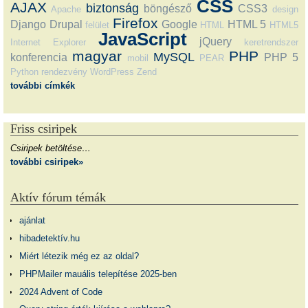
CSS
AJAX
biztonság
böngésző
CSS3
Apache
design
Firefox
Django
Drupal
Google
HTML 5
felület
HTML
HTML5
JavaScript
jQuery
Internet Explorer
keretrendszer
magyar
PHP
MySQL
konferencia
PHP 5
mobil
PEAR
Python
rendezvény
WordPress
Zend
további címkék
Friss csiripek
Csiripek betöltése…
további csiripek»
Aktív fórum témák
ajánlat
hibadetektív.hu
Miért létezik még ez az oldal?
PHPMailer mauális telepítése 2025-ben
2024 Advent of Code