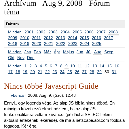
Archívum - Aug 9, 2008 - Fórum
téma
Dátum
Minden
2001
2002
2003
2004
2005
2006
2007
2008
2009
2010
2011
2012
2013
2014
2015
2016
2017
2018
2019
2020
2021
2022
2023
2024
2025
Minden
Jan
Feb
Már
Ápr
Május
Jún
Júl
Aug
Szep
Okt
Nov
Dec
Minden
1
2
3
4
5
6
7
8
9
10
11
12
13
14
15
16
17
18
19
20
21
22
23
24
25
26
27
28
29
30
31
Nincs többé Javascript Guide
vbence
·
2008. Aug. 9. (Szo), 12.48
Ennyi.. egy legenda vége. Az alap JS biblia nincs többé. Én
mindig a következő címet néztem, ha az alap JS
funkcionalitásra voltam kíváncsi (például a SELECT elem
aktuális értékének lekérése), de ma a netscape.aol.com főoldala
fogadott. Kér érte.