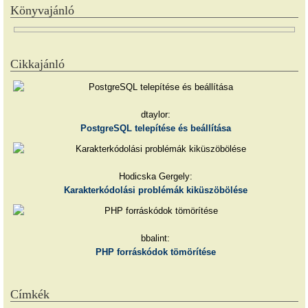
Könyvajánló
Cikkajánló
dtaylor:
PostgreSQL telepítése és beállítása
Hodicska Gergely:
Karakterkódolási problémák kiküszöbölése
bbalint:
PHP forráskódok tömörítése
Címkék