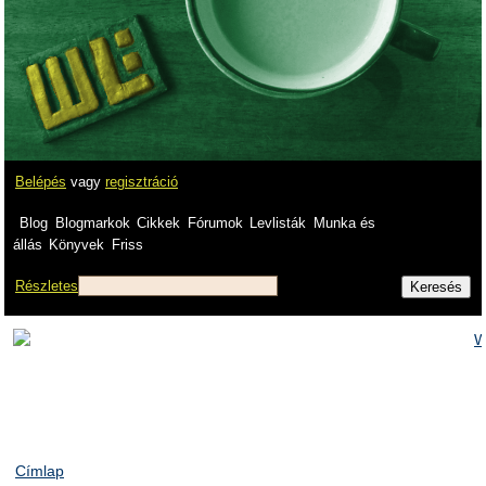
Belépés
vagy
regisztráció
Blog
Blogmarkok
Cikkek
Fórumok
Levlisták
Munka és
állás
Könyvek
Friss
Részletes
Címlap