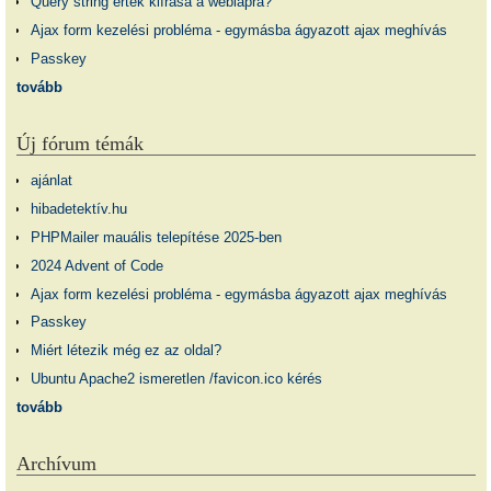
Query string érték kiírása a weblapra?
Ajax form kezelési probléma - egymásba ágyazott ajax meghívás
Passkey
tovább
Új fórum témák
ajánlat
hibadetektív.hu
PHPMailer mauális telepítése 2025-ben
2024 Advent of Code
Ajax form kezelési probléma - egymásba ágyazott ajax meghívás
Passkey
Miért létezik még ez az oldal?
Ubuntu Apache2 ismeretlen /favicon.ico kérés
tovább
Archívum