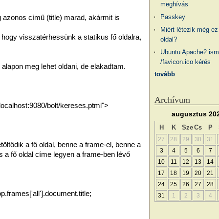
meghívás
Passkey
g azonos című (title) marad, akármit is
Miért létezik még ez
, hogy visszatérhessünk a statikus fő oldalra,
oldal?
Ubuntu Apache2 ism
/favicon.ico kérés
alapon meg lehet oldani, de elakadtam.
tovább
Archívum
/localhost:9080/bolt/kereses.ptml">
augusztus 20
H
K
Sze
Cs
P
27
28
29
30
31
öltődik a fő oldal, benne a frame-el, benne a
3
4
5
6
7
s a fő oldal címe legyen a frame-ben lévő
10
11
12
13
14
17
18
19
20
21
24
25
26
27
28
.frames['all'].document.title;
31
1
2
3
4