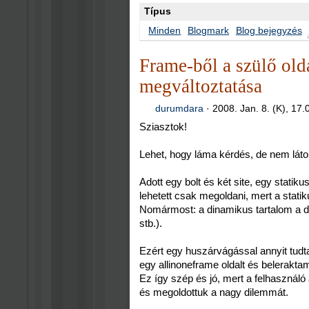
Típus
Minden
Blogmark
Blog bejegyzés
Frame-ből a szülő old
megváltoztatása
durumdara
·
2008. Jan. 8. (K), 17.
Sziasztok!
Lehet, hogy láma kérdés, de nem látok 
Adott egy bolt és két site, egy stati
lehetett csak megoldani, mert a statiku
Nomármost: a dinamikus tartalom a din
stb.).
Ezért egy huszárvágással annyit tudta
egy allinoneframe oldalt és beleraktam
Ez így szép és jó, mert a felhasználó 
és megoldottuk a nagy dilemmát.