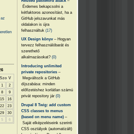
Reused password attack
–
Érdemes bekapcsolni a
kétfaktoros azonosítást, ha a
 az
GitHub jelszavunkat más
oldalakon is újra
felhasználtuk
(17)
eretlen
UX Design könyv
– Hogyan
tervezz felhasználóbarát és
szerethető
alkalmazásokat?
(0)
Introducing unlimited
26
private repositories
–
Megváltozik a GitHub
Szo
V
díjszabása: minden
1
2
előfizetéshez korlátlan számú
8
9
privát repository jár
(0)
15
16
Drupal 8 Twig: add custom
22
23
CSS classes to menus
29
30
(based on menu name)
–
5
6
Saját elképzeléseink szerinti
CSS osztályok (automatizált)