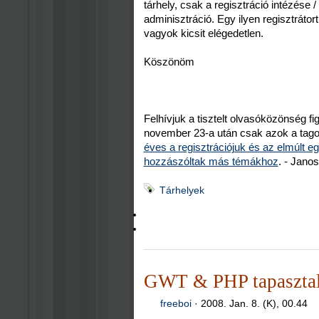
tárhely, csak a regisztráció intézése 
adminisztráció. Egy ilyen regisztrátor
vagyok kicsit elégedetlen.
Köszönöm
Felhívjuk a tisztelt olvasóközönség 
november 23-a után csak azok a tag
éves a regisztrációjuk és az elmúlt 
hozzászóltak más témákhoz
. - Jano
Tárhelyek
GWT & PHP tapasztal
freeboi
·
2008. Jan. 8. (K), 00.44