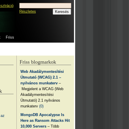
isztráció
Részletes
k
Friss
Friss blogmarkok
Web Akadálymentesítési
Útmutató (WCAG) 2.1 –
nyilvános munkaterv
–
Megjelent a WCAG (Web
k
Akadálymentesítési
Útmutató) 2.1 nyilvános
munkaterv
(0)
MongoDB Apocalypse Is
 az
Here as Ransom Attacks Hit
10,000 Servers
– Több