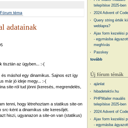
telepítése 2025-ben
Fórum téma
2024 Advent of Cod
Query string érték ki
al adatainak
weblapra?
Ajax form kezelési 
- egymásba ágyazott
meghívás
05
Passkey
tovább
tisztán az ügyben... :-(
Új fórum témák
kus és máshol egy dinamikus. Sajnos ezt így
s már jó ideje megy... :-(
ajánlat
a site-ról tud jönni (keresés, megrendelés,
hibadetektív.hu
PHPMailer mauális
m tenni, hogy létrehoztam a statikus site-on
telepítése 2025-ben
 src-ként a dinamikus site keresőjét.
2024 Advent of Cod
azt hiszi, ugyanazon a site-on van (statikus)
Ajax form kezelési 
- egymásba ágyazott