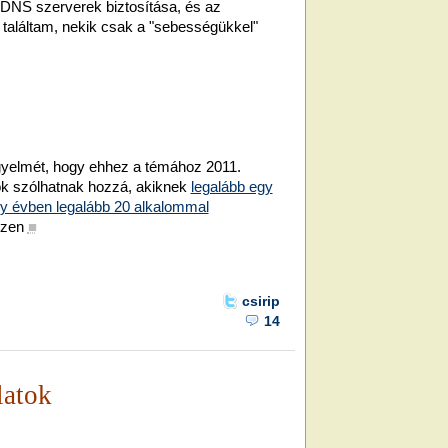
/ DNS szerverek biztosítása, és az
t találtam, nekik csak a "sebességükkel"
figyelmét, hogy ehhez a témához 2011.
ok szólhatnak hozzá, akiknek
legalább egy
egy évben legalább 20 alkalommal
szen
■
csirip
14
atok