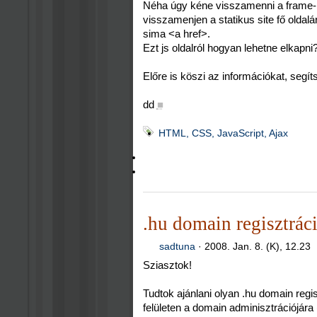
Néha úgy kéne visszamenni a frame-bő
visszamenjen a statikus site fő oldalá
sima <a href>.
Ezt js oldalról hogyan lehetne elkapni
Előre is köszi az információkat, segít
dd
■
HTML, CSS, JavaScript, Ajax
.hu domain regisztráci
sadtuna
·
2008. Jan. 8. (K), 12.23
Sziasztok!
Tudtok ajánlani olyan .hu domain regis
felületen a domain adminisztrációjár