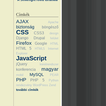
Címkék
AJAX
Apache
biztonság
böngésző
CSS
CSS3
design
Django
Drupal
felület
Firefox
Google
HTML
HTML 5
HTML5
Internet
Explorer
JavaScript
jQuery
keretrendszer
magyar
konferencia
MySQL
mobil
PEAR
PHP
PHP 5
Python
rendezvény
WordPress
Zend
további címkék