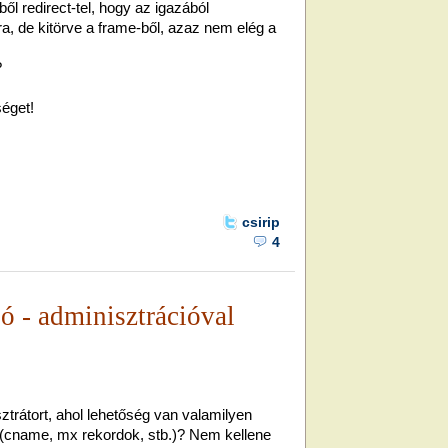
l redirect-tel, hogy az igazából
ra, de kitörve a frame-ből, azaz nem elég a
?
séget!
csirip
4
ó - adminisztrációval
ztrátort, ahol lehetőség van valamilyen
a (cname, mx rekordok, stb.)? Nem kellene