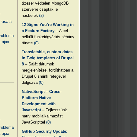
tízezer védtelen MongoDB
szerverre csaptak le
e
hackerek
(2)
írása a
12 Signs You’re Working in
a Feature Factory
– A cél
probléma
nélküli funkciógyártás néhány
 ajax
tünete
(0)
Translatable, custom dates
in Twig templates of Drupal
8
– Saját dátumok
megjelenítése, fordíthatóan a
Drupal 8 smink rétegével
dolgozva
(0)
NativeScript – Cross-
Platform Native
Development with
Javascript
– Fejlesszünk
natív mobilalkalmazást
e
JavaScripttel
(0)
probléma
GitHub Security Update:
 ajax