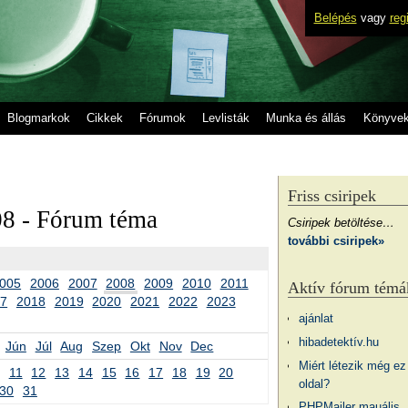
Belépés
vagy
reg
Blogmarkok
Cikkek
Fórumok
Levlisták
Munka és állás
Könyve
Friss csiripek
08 - Fórum téma
Csiripek betöltése…
további csiripek»
005
2006
2007
2008
2009
2010
2011
Aktív fórum témá
17
2018
2019
2020
2021
2022
2023
ajánlat
hibadetektív.hu
Jún
Júl
Aug
Szep
Okt
Nov
Dec
Miért létezik még ez
11
12
13
14
15
16
17
18
19
20
oldal?
30
31
PHPMailer mauális