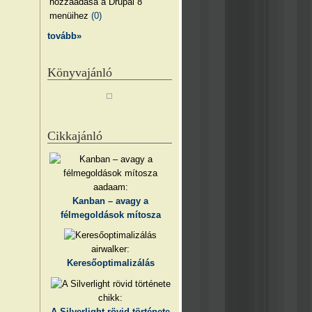
hozzáadása a Drupal 8
menüihez
(0)
tovább»
Könyvajánló
Cikkajánló
aadaam:
Kanban – avagy a
félmegoldások mítosza
airwalker:
Keresőoptimalizálás
chikk:
A Silverlight rövid története