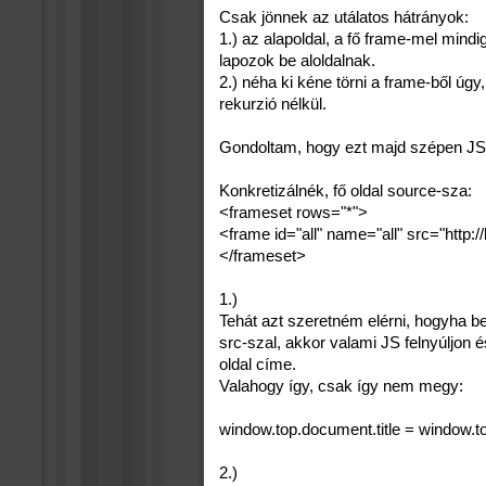
Csak jönnek az utálatos hátrányok:
1.) az alapoldal, a fő frame-mel mindi
lapozok be aloldalnak.
2.) néha ki kéne törni a frame-ből úgy
rekurzió nélkül.
Gondoltam, hogy ezt majd szépen JS 
Konkretizálnék, fő oldal source-sza:
<frameset rows="*">
<frame id="all" name="all" src="http:/
</frameset>
1.)
Tehát azt szeretném elérni, hogyha bet
src-szal, akkor valami JS felnyúljon é
oldal címe.
Valahogy így, csak így nem megy:
window.top.document.title = window.top
2.)