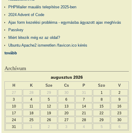
PHPMailer mauális telepítése 2025-ben
2024 Advent of Code
Ajax form kezelési probléma - egymásba ágyazott ajax meghívás
Passkey
Miért létezik még ez az oldal?
Ubuntu Apache2 ismeretlen /favicon.ico kérés
tovább
Archívum
augusztus 2026
H
K
Sze
Cs
P
Szo
V
27
28
29
30
31
1
2
3
4
5
6
7
8
9
10
11
12
13
14
15
16
17
18
19
20
21
22
23
24
25
26
27
28
29
30
31
1
2
3
4
5
6