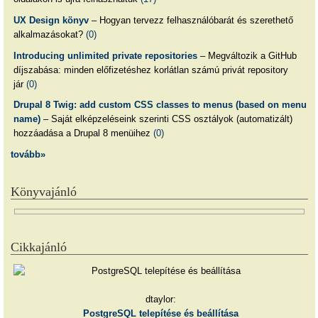
UX Design könyv
– Hogyan tervezz felhasználóbarát és szerethető
alkalmazásokat?
(0)
Introducing unlimited private repositories
– Megváltozik a GitHub
díjszabása: minden előfizetéshez korlátlan számú privát repository
jár
(0)
Drupal 8 Twig: add custom CSS classes to menus (based on menu
name)
– Saját elképzeléseink szerinti CSS osztályok (automatizált)
hozzáadása a Drupal 8 menüihez
(0)
tovább»
Könyvajánló
Cikkajánló
dtaylor:
PostgreSQL telepítése és beállítása