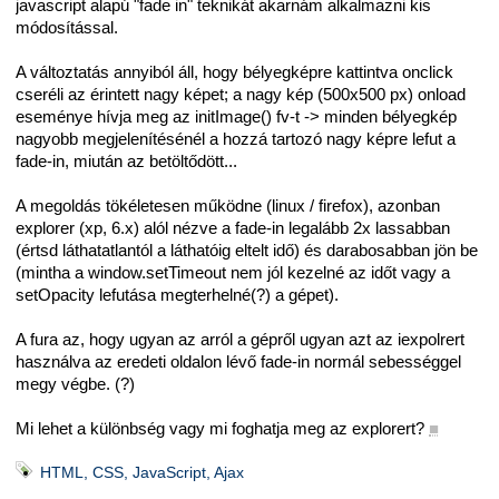
javascript alapú "fade in" teknikát akarnám alkalmazni kis
módosítással.
A változtatás annyiból áll, hogy bélyegképre kattintva onclick
cseréli az érintett nagy képet; a nagy kép (500x500 px) onload
eseménye hívja meg az initImage() fv-t -> minden bélyegkép
nagyobb megjelenítésénél a hozzá tartozó nagy képre lefut a
fade-in, miután az betöltődött...
A megoldás tökéletesen működne (linux / firefox), azonban
explorer (xp, 6.x) alól nézve a fade-in legalább 2x lassabban
(értsd láthatatlantól a láthatóig eltelt idő) és darabosabban jön be
(mintha a window.setTimeout nem jól kezelné az időt vagy a
setOpacity lefutása megterhelné(?) a gépet).
A fura az, hogy ugyan az arról a gépről ugyan azt az iexpolrert
használva az eredeti oldalon lévő fade-in normál sebességgel
megy végbe. (?)
Mi lehet a különbség vagy mi foghatja meg az explorert?
■
HTML, CSS, JavaScript, Ajax