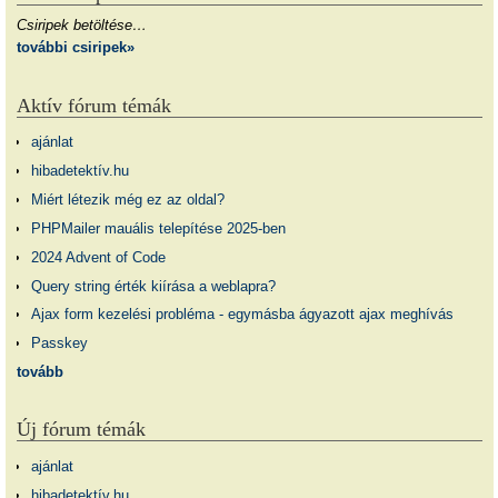
Csiripek betöltése…
további csiripek»
Aktív fórum témák
ajánlat
hibadetektív.hu
Miért létezik még ez az oldal?
PHPMailer mauális telepítése 2025-ben
2024 Advent of Code
Query string érték kiírása a weblapra?
Ajax form kezelési probléma - egymásba ágyazott ajax meghívás
Passkey
tovább
Új fórum témák
ajánlat
hibadetektív.hu