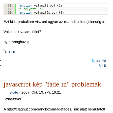
function
valami(
$foo
) {};
/* helyett: */
function
valami(&
$foo
) {};
Ezt ki is próbáltam viszont ugyan az maradt a hiba jelenség :(
Valakinek valami ötlet?
bye monghuz
■
PHP
csirip
6
javascript kép "fade-in" problémák
skate
·
2007. Okt. 19. (P), 19.21
Sziasztok!
A http://clagnut.com/sandbox/imagefades/ link alatt bemutatott