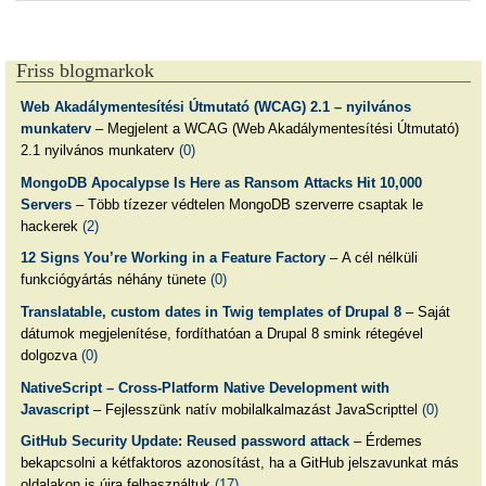
Friss blogmarkok
Web Akadálymentesítési Útmutató (WCAG) 2.1 – nyilvános
munkaterv
– Megjelent a WCAG (Web Akadálymentesítési Útmutató)
2.1 nyilvános munkaterv
(0)
MongoDB Apocalypse Is Here as Ransom Attacks Hit 10,000
Servers
– Több tízezer védtelen MongoDB szerverre csaptak le
hackerek
(2)
12 Signs You’re Working in a Feature Factory
– A cél nélküli
funkciógyártás néhány tünete
(0)
Translatable, custom dates in Twig templates of Drupal 8
– Saját
dátumok megjelenítése, fordíthatóan a Drupal 8 smink rétegével
dolgozva
(0)
NativeScript – Cross-Platform Native Development with
Javascript
– Fejlesszünk natív mobilalkalmazást JavaScripttel
(0)
GitHub Security Update: Reused password attack
– Érdemes
bekapcsolni a kétfaktoros azonosítást, ha a GitHub jelszavunkat más
oldalakon is újra felhasználtuk
(17)