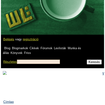
Belépés
vagy
regisztráció
Blog
Blogmarkok
Cikkek
Fórumok
Levlisták
Munka és
állás
Könyvek
Friss
Részletes
Címlap