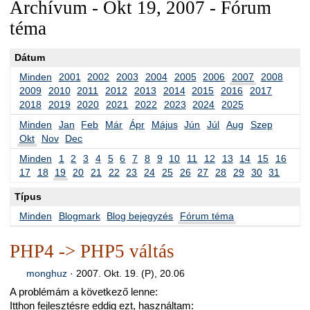
Archívum - Okt 19, 2007 - Fórum
téma
Dátum
Minden
2001
2002
2003
2004
2005
2006
2007
2008
2009
2010
2011
2012
2013
2014
2015
2016
2017
2018
2019
2020
2021
2022
2023
2024
2025
Minden
Jan
Feb
Már
Ápr
Május
Jún
Júl
Aug
Szep
Okt
Nov
Dec
Minden
1
2
3
4
5
6
7
8
9
10
11
12
13
14
15
16
17
18
19
20
21
22
23
24
25
26
27
28
29
30
31
Típus
Minden
Blogmark
Blog bejegyzés
Fórum téma
PHP4 -> PHP5 váltás
monghuz
·
2007. Okt. 19. (P), 20.06
A problémám a következő lenne:
Itthon fejlesztésre eddig ezt, használtam: