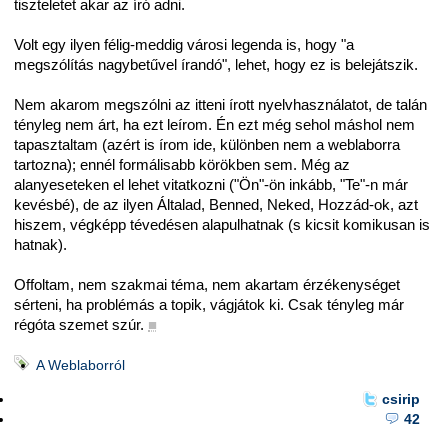
tiszteletet akar az író adni.
Volt egy ilyen félig-meddig városi legenda is, hogy "a
megszólítás nagybetűvel írandó", lehet, hogy ez is belejátszik.
Nem akarom megszólni az itteni írott nyelvhasználatot, de talán
tényleg nem árt, ha ezt leírom. Én ezt még sehol máshol nem
tapasztaltam (azért is írom ide, különben nem a weblaborra
tartozna); ennél formálisabb körökben sem. Még az
alanyeseteken el lehet vitatkozni ("Ön"-ön inkább, "Te"-n már
kevésbé), de az ilyen Általad, Benned, Neked, Hozzád-ok, azt
hiszem, végképp tévedésen alapulhatnak (s kicsit komikusan is
hatnak).
Offoltam, nem szakmai téma, nem akartam érzékenységet
sérteni, ha problémás a topik, vágjátok ki. Csak tényleg már
régóta szemet szúr.
■
A Weblaborról
csirip
42