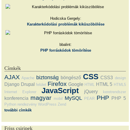
Hodicska Gergely:
Karakterkódolási problémák kiküszöbölése
bbalint:
PHP forráskódok tömörítése
Címkék
CSS
AJAX
biztonság
böngésző
CSS3
Apache
design
Firefox
Django
Drupal
Google
HTML 5
felület
HTML
HTML5
JavaScript
jQuery
Internet Explorer
keretrendszer
magyar
PHP
MySQL
konferencia
PHP 5
mobil
PEAR
Python
rendezvény
WordPress
Zend
további címkék
Friss csiripek