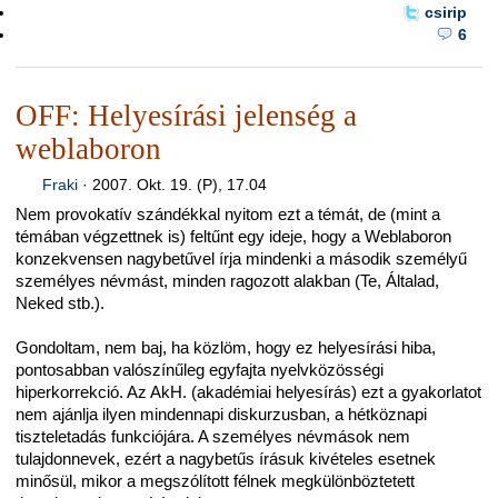
csirip
6
OFF: Helyesírási jelenség a
weblaboron
Fraki
·
2007. Okt. 19. (P), 17.04
Nem provokatív szándékkal nyitom ezt a témát, de (mint a
témában végzettnek is) feltűnt egy ideje, hogy a Weblaboron
konzekvensen nagybetűvel írja mindenki a második személyű
személyes névmást, minden ragozott alakban (Te, Általad,
Neked stb.).
Gondoltam, nem baj, ha közlöm, hogy ez helyesírási hiba,
pontosabban valószínűleg egyfajta nyelvközösségi
hiperkorrekció. Az AkH. (akadémiai helyesírás) ezt a gyakorlatot
nem ajánlja ilyen mindennapi diskurzusban, a hétköznapi
tiszteletadás funkciójára. A személyes névmások nem
tulajdonnevek, ezért a nagybetűs írásuk kivételes esetnek
minősül, mikor a megszólított félnek megkülönböztetett