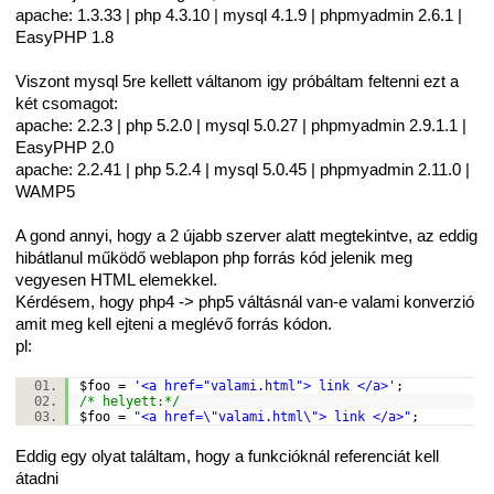
apache: 1.3.33 | php 4.3.10 | mysql 4.1.9 | phpmyadmin 2.6.1 |
EasyPHP 1.8
Viszont mysql 5re kellett váltanom igy próbáltam feltenni ezt a
két csomagot:
apache: 2.2.3 | php 5.2.0 | mysql 5.0.27 | phpmyadmin 2.9.1.1 |
EasyPHP 2.0
apache: 2.2.41 | php 5.2.4 | mysql 5.0.45 | phpmyadmin 2.11.0 |
WAMP5
A gond annyi, hogy a 2 újabb szerver alatt megtekintve, az eddig
hibátlanul működő weblapon php forrás kód jelenik meg
vegyesen HTML elemekkel.
Kérdésem, hogy php4 -> php5 váltásnál van-e valami konverzió
amit meg kell ejteni a meglévő forrás kódon.
pl:
$foo
=
'<a href="valami.html"> link </a>'
;
/* helyett:*/
$foo
=
"<a href=\"valami.html\"> link </a>"
;
Eddig egy olyat találtam, hogy a funkcióknál referenciát kell
átadni