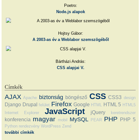
Poetro:
Node.js alapok
Hojtsy Gábor:
A 2003-as év a Weblabor szemszögéből
Bártházi András:
CSS alapjai V.
Címkék
CSS
AJAX
biztonság
böngésző
CSS3
Apache
design
Firefox
Django
Drupal
Google
HTML 5
felület
HTML
HTML5
JavaScript
jQuery
Internet Explorer
keretrendszer
magyar
PHP
MySQL
konferencia
PHP 5
mobil
PEAR
Python
rendezvény
WordPress
Zend
további címkék