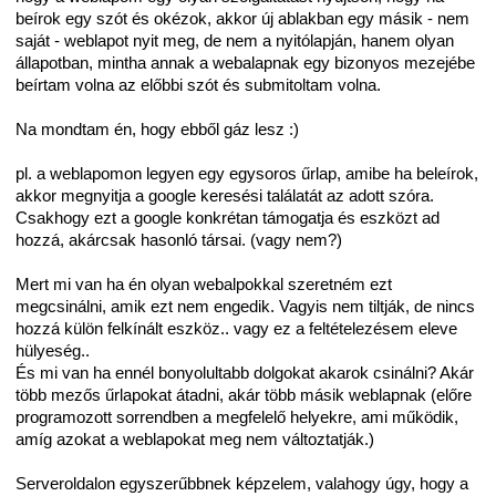
beírok egy szót és okézok, akkor új ablakban egy másik - nem
saját - weblapot nyit meg, de nem a nyitólapján, hanem olyan
állapotban, mintha annak a webalapnak egy bizonyos mezejébe
beírtam volna az előbbi szót és submitoltam volna.
Na mondtam én, hogy ebből gáz lesz :)
pl. a weblapomon legyen egy egysoros űrlap, amibe ha beleírok,
akkor megnyitja a google keresési találatát az adott szóra.
Csakhogy ezt a google konkrétan támogatja és eszközt ad
hozzá, akárcsak hasonló társai. (vagy nem?)
Mert mi van ha én olyan webalpokkal szeretném ezt
megcsinálni, amik ezt nem engedik. Vagyis nem tiltják, de nincs
hozzá külön felkínált eszköz.. vagy ez a feltételezésem eleve
hülyeség..
És mi van ha ennél bonyolultabb dolgokat akarok csinálni? Akár
több mezős űrlapokat átadni, akár több másik weblapnak (előre
programozott sorrendben a megfelelő helyekre, ami működik,
amíg azokat a weblapokat meg nem változtatják.)
Serveroldalon egyszerűbbnek képzelem, valahogy úgy, hogy a