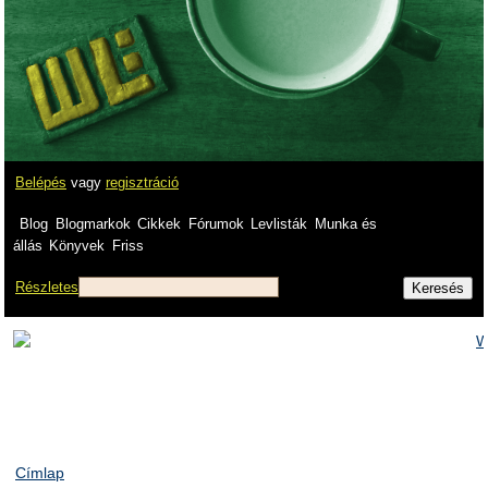
Belépés
vagy
regisztráció
Blog
Blogmarkok
Cikkek
Fórumok
Levlisták
Munka és
állás
Könyvek
Friss
Részletes
Címlap