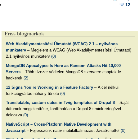
12
Friss blogmarkok
Web Akadálymentesítési Útmutató (WCAG) 2.1 – nyilvános
munkaterv
– Megjelent a WCAG (Web Akadálymentesítési Útmutató)
2.1 nyilvános munkaterv
(0)
MongoDB Apocalypse Is Here as Ransom Attacks Hit 10,000
Servers
– Több tízezer védtelen MongoDB szerverre csaptak le
hackerek
(2)
12 Signs You’re Working in a Feature Factory
– A cél nélküli
funkciógyártás néhány tünete
(0)
Translatable, custom dates in Twig templates of Drupal 8
– Saját
dátumok megjelenítése, fordíthatóan a Drupal 8 smink rétegével
dolgozva
(0)
NativeScript – Cross-Platform Native Development with
Javascript
– Fejlesszünk natív mobilalkalmazást JavaScripttel
(0)