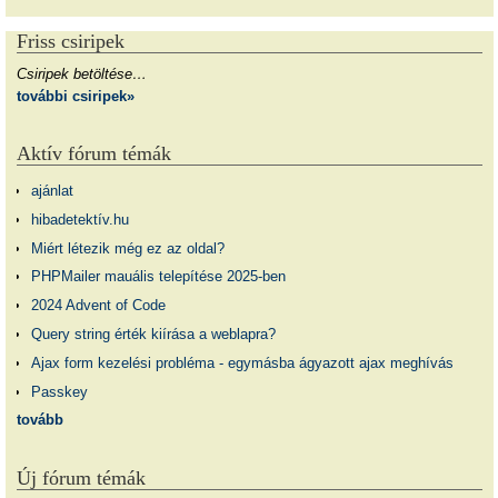
Friss csiripek
Csiripek betöltése…
további csiripek»
Aktív fórum témák
ajánlat
hibadetektív.hu
Miért létezik még ez az oldal?
PHPMailer mauális telepítése 2025-ben
2024 Advent of Code
Query string érték kiírása a weblapra?
Ajax form kezelési probléma - egymásba ágyazott ajax meghívás
Passkey
tovább
Új fórum témák