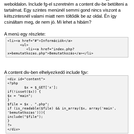
weboldalon. Include fg-el szeretném a content div-be betölteni a
tartalmat. Egy szintes menünél semmi gond nincs viszont a
kétszintesnél valami miatt nem töltődik be az oldal. Én így
csináltam meg, de nem jó. Mi lehet a hibám?
A menü egy részlete:
<li><a href="#">Információk</a>
<ul>
<li><a href="index.php?
x=bemutatkozas.php">Bemutatkozás</a></li>
A content div-ben elhelyezkedő include fgv:
<div id="content">
<?php
$x = $_GET['x'];
if(!isset($x)) {
$x = "main";
}
$file = $x . ".php";
if (is_readable($file) && in_array($x, array('main',
'bemutatkozas'))){
include("$file");
}
?>
</div>