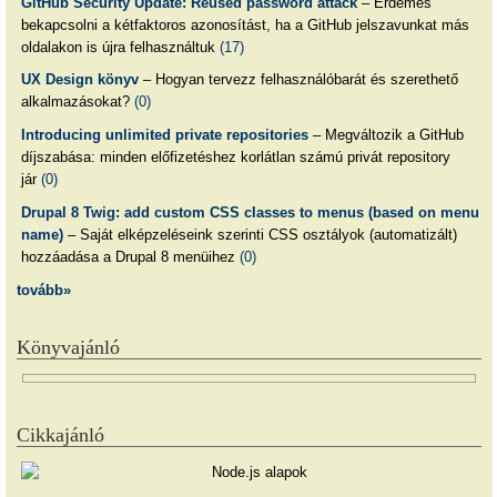
GitHub Security Update: Reused password attack
– Érdemes
bekapcsolni a kétfaktoros azonosítást, ha a GitHub jelszavunkat más
oldalakon is újra felhasználtuk
(17)
UX Design könyv
– Hogyan tervezz felhasználóbarát és szerethető
alkalmazásokat?
(0)
Introducing unlimited private repositories
– Megváltozik a GitHub
díjszabása: minden előfizetéshez korlátlan számú privát repository
jár
(0)
Drupal 8 Twig: add custom CSS classes to menus (based on menu
name)
– Saját elképzeléseink szerinti CSS osztályok (automatizált)
hozzáadása a Drupal 8 menüihez
(0)
tovább»
Könyvajánló
Cikkajánló