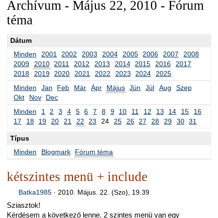
Archívum - Május 22, 2010 - Fórum
téma
Dátum
Minden
2001
2002
2003
2004
2005
2006
2007
2008
2009
2010
2011
2012
2013
2014
2015
2016
2017
2018
2019
2020
2021
2022
2023
2024
2025
Minden
Jan
Feb
Már
Ápr
Május
Jún
Júl
Aug
Szep
Okt
Nov
Dec
Minden
1
2
3
4
5
6
7
8
9
10
11
12
13
14
15
16
17
18
19
20
21
22
23
24
25
26
27
28
29
30
31
Típus
Minden
Blogmark
Fórum téma
kétszintes menü + include
Batka1985
·
2010. Május. 22. (Szo), 19.39
Sziasztok!
Kérdésem a következő lenne. 2 szintes menü van egy