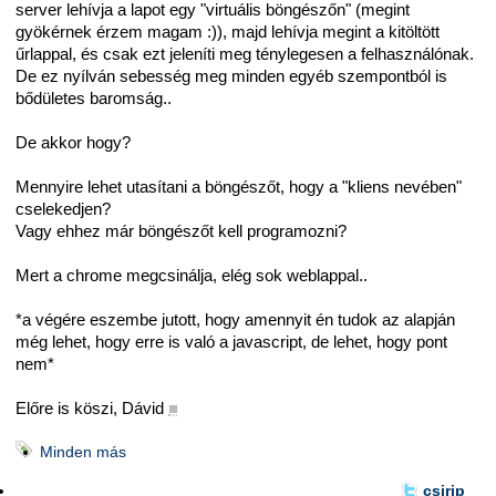
server lehívja a lapot egy "virtuális böngészőn" (megint
gyökérnek érzem magam :)), majd lehívja megint a kitöltött
űrlappal, és csak ezt jeleníti meg ténylegesen a felhasználónak.
De ez nyílván sebesség meg minden egyéb szempontból is
bődületes baromság..
De akkor hogy?
Mennyire lehet utasítani a böngészőt, hogy a "kliens nevében"
cselekedjen?
Vagy ehhez már böngészőt kell programozni?
Mert a chrome megcsinálja, elég sok weblappal..
*a végére eszembe jutott, hogy amennyit én tudok az alapján
még lehet, hogy erre is való a javascript, de lehet, hogy pont
nem*
Előre is köszi, Dávid
■
Minden más
csirip