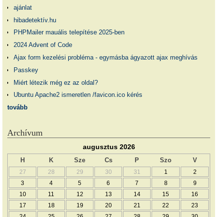
ajánlat
hibadetektív.hu
PHPMailer mauális telepítése 2025-ben
2024 Advent of Code
Ajax form kezelési probléma - egymásba ágyazott ajax meghívás
Passkey
Miért létezik még ez az oldal?
Ubuntu Apache2 ismeretlen /favicon.ico kérés
tovább
Archívum
augusztus 2026
H
K
Sze
Cs
P
Szo
V
27
28
29
30
31
1
2
3
4
5
6
7
8
9
10
11
12
13
14
15
16
17
18
19
20
21
22
23
24
25
26
27
28
29
30