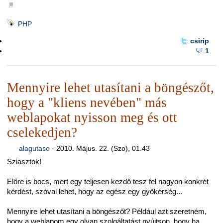
■
PHP
csirip
1
Mennyire lehet utasítani a böngészőt,
hogy a "kliens nevében" más
weblapokat nyisson meg és ott
cselekedjen?
alagutaso
·
2010. Május. 22. (Szo), 01.43
Sziasztok!
Előre is bocs, mert egy teljesen kezdő tesz fel nagyon konkrét
kérdést, szóval lehet, hogy az egész egy gyökérség...
Mennyire lehet utasítani a böngészőt? Például azt szeretném,
hogy a weblapom egy olyan szolgáltatást nyújtson, hogy ha