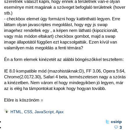
szeretnék választ kapni, hogy ennek a területnek van-e olyan
eseménye mint magának a szöveget befoglaló területnek (hover
stb.)
- checkbox elemet úgy formázni hogy kattintható legyen. Erre
láttam olyan javascriptes megoldást, hogy egy js swap
imagehez rendeltek egy , a képen nem látható (kipozicionált,
vagy más módon eltakart) checkbox gombot, majd a swap
image állapotától függően ezt kapcsolgatták. Ezen kívül van
valamilyen más megoldás a fenti témára?
Én a form elemek kinézetét az alábbi böngészőkkel teszteltem:
IE 8.0 kompatible mód (mazohistáknak:D), FF 3.06, Opera 9.64,
Chrome(2.0172.30), Safari 4 beta, természetesen nagy a szórás
a kinézetben. Nem várom el hogy mindegyikben jó legyen, már
az is elég ha támpontokat kapok hogy hogyan tovább.
Előre is köszönöm
■
HTML, CSS, JavaScript, Ajax
csirip
3