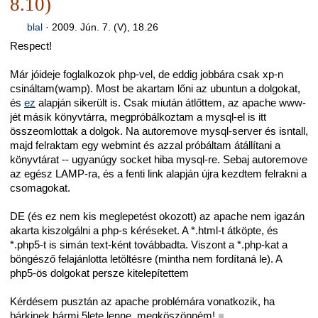
8.10)
blal
·
2009. Jún. 7. (V), 18.26
Respect!
Már jóideje foglalkozok php-vel, de eddig jobbára csak xp-n
csináltam(wamp). Most be akartam lőni az ubuntun a dolgokat,
és
ez
alapján sikerült is. Csak miután átlőttem, az apache www-
jét másik könyvtárra, megpróbálkoztam a mysql-el is itt
összeomlottak a dolgok. Na autoremove mysql-server és isntall,
majd felraktam egy webmint és azzal próbáltam átállítani a
könyvtárat -- ugyanúgy socket hiba mysql-re. Sebaj autoremove
az egész LAMP-ra, és a fenti link alapján újra kezdtem felrakni a
csomagokat.
DE (és ez nem kis meglepetést okozott) az apache nem igazán
akarta kiszolgálni a php-s kéréseket. A *.html-t átköpte, és
*.php5-t is simán text-ként továbbadta. Viszont a *.php-kat a
böngésző felajánlotta letöltésre (mintha nem fordítaná le). A
php5-ös dolgokat persze kitelepítettem
Kérdésem pusztán az apache problémára vonatkozik, ha
bárkinek bármi 5lete lenne, megköszönném!
■