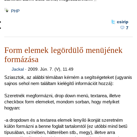
PHP
csirip
7
Form elemek legördülő menüjének
formázása
Jackal
·
2009. Jún. 7. (V), 11.49
Sziasztok, az alábbi témában kérném a segítségeteket (ugyanis
sajnos sehol nem találtam kielégítő információt hozzá):
Szeretnék megformázni, drop down menü, textarea, illetve
checkbox form elemeket, mondom sorban, hogy melyiket
hogyan:
-a dropdown és a textarea elemek lenyíló ikonját szeretném
külön formázni a benne foglalt tartalomtól (ez utóbbi mind betű
típusában, színében, hátterében stb., megy), illetve arra