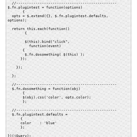
//-----------------------------------------------
$.fn.plugintest = function(options)
{
opts = $.extend({}, $.fn.plugintest.defaults,
options);
return this.each(function()
{
$(this).bind("click",
function(event)
{
$.fn.dosomething( $(this) );
});
});
};
//-----------------------------------------------
$.fn.dosomething = function(obj)
{
$(obj).css('color', opts.color);
};
//-----------------------------------------------
$.fn.plugintest.defaults =
{
color : 'blue'
};
})(jQuery);