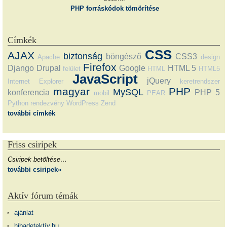
PHP forráskódok tömörítése
Címkék
CSS
AJAX
biztonság
böngésző
CSS3
Apache
design
Firefox
Django
Drupal
Google
HTML 5
felület
HTML
HTML5
JavaScript
jQuery
Internet Explorer
keretrendszer
magyar
PHP
MySQL
konferencia
PHP 5
mobil
PEAR
Python
rendezvény
WordPress
Zend
további címkék
Friss csiripek
Csiripek betöltése…
további csiripek»
Aktív fórum témák
ajánlat
hibadetektív.hu