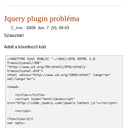
Jquery plugin probléma
C_hris
·
2009. Jún. 7. (V), 09.03
Sziasztok!
Adott a következő kód
<!DOCTYPE html PUBLIC "-//W3C//DTD XHTML 1.0
Transitional//EN"
"http://www.w3.org/TR/xhtml1/DTD/xhtml1-
transitional.dtd">
<html xmlns="http://www.w3.org/1999/xhtml" lang="en"
xml:lang="en">
<head>
<title></title>
<script type="text/javascript"
src="http://code.jquery.com/jquery-latest.js"></script>
<script>
(function($){
var opts;