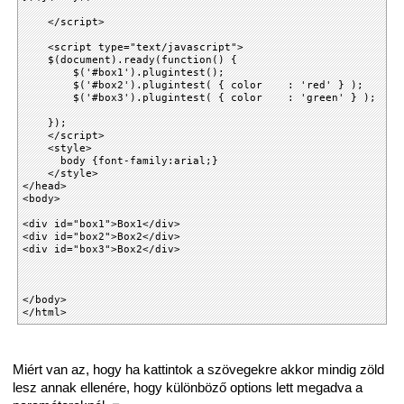
</script>
<script type="text/javascript">
$(document).ready(function() {
$('#box1').plugintest();
$('#box2').plugintest( { color : 'red' } );
$('#box3').plugintest( { color : 'green' } );
});
</script>
<style>
body {font-family:arial;}
</style>
</head>
<body>
<div id="box1">Box1</div>
<div id="box2">Box2</div>
<div id="box3">Box2</div>
</body>
</html>
Miért van az, hogy ha kattintok a szövegekre akkor mindig zöld
lesz annak ellenére, hogy különböző options lett megadva a