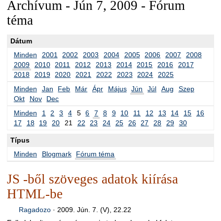
Archívum - Jún 7, 2009 - Fórum
téma
Dátum
Minden
2001
2002
2003
2004
2005
2006
2007
2008
2009
2010
2011
2012
2013
2014
2015
2016
2017
2018
2019
2020
2021
2022
2023
2024
2025
Minden
Jan
Feb
Már
Ápr
Május
Jún
Júl
Aug
Szep
Okt
Nov
Dec
Minden
1
2
3
4
5
6
7
8
9
10
11
12
13
14
15
16
17
18
19
20
21
22
23
24
25
26
27
28
29
30
Típus
Minden
Blogmark
Fórum téma
JS -ből szöveges adatok kiírása
HTML-be
Ragadozo
·
2009. Jún. 7. (V), 22.22