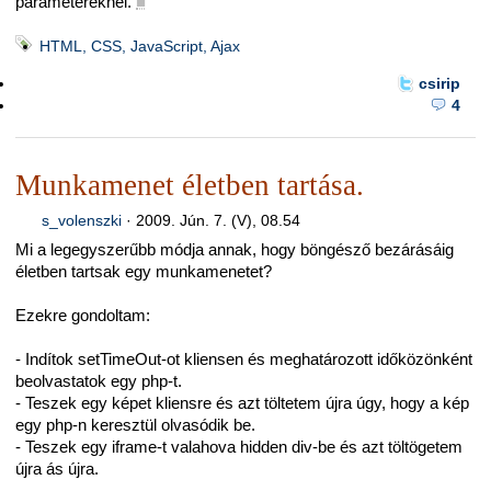
paramétereknél.
■
HTML, CSS, JavaScript, Ajax
csirip
4
Munkamenet életben tartása.
s_volenszki
·
2009. Jún. 7. (V), 08.54
Mi a legegyszerűbb módja annak, hogy böngésző bezárásáig
életben tartsak egy munkamenetet?
Ezekre gondoltam:
- Indítok setTimeOut-ot kliensen és meghatározott időközönként
beolvastatok egy php-t.
- Teszek egy képet kliensre és azt töltetem újra úgy, hogy a kép
egy php-n keresztül olvasódik be.
- Teszek egy iframe-t valahova hidden div-be és azt töltögetem
újra ás újra.