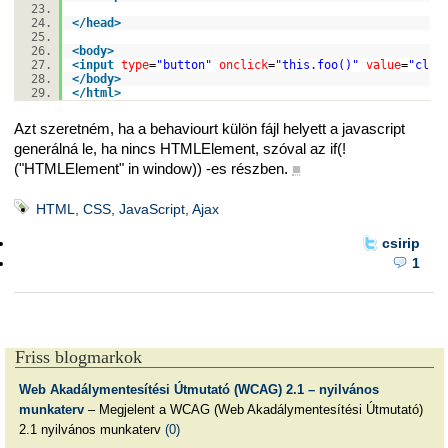
</
head
>
<
body
>
<
input
type
=
"button"
onclick
=
"this.foo()"
value
=
"clic
</
body
>
</
html
>
Azt szeretném, ha a behaviourt külön fájl helyett a javascript
generálná le, ha nincs HTMLElement, szóval az if(!
("HTMLElement" in window)) -es részben.
■
HTML, CSS, JavaScript, Ajax
csirip
1
Friss blogmarkok
Web Akadálymentesítési Útmutató (WCAG) 2.1 – nyilvános
munkaterv
– Megjelent a WCAG (Web Akadálymentesítési Útmutató)
2.1 nyilvános munkaterv
(0)