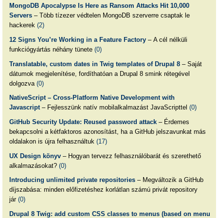
MongoDB Apocalypse Is Here as Ransom Attacks Hit 10,000
Servers
– Több tízezer védtelen MongoDB szerverre csaptak le
hackerek
(2)
12 Signs You’re Working in a Feature Factory
– A cél nélküli
funkciógyártás néhány tünete
(0)
Translatable, custom dates in Twig templates of Drupal 8
– Saját
dátumok megjelenítése, fordíthatóan a Drupal 8 smink rétegével
dolgozva
(0)
NativeScript – Cross-Platform Native Development with
Javascript
– Fejlesszünk natív mobilalkalmazást JavaScripttel
(0)
GitHub Security Update: Reused password attack
– Érdemes
bekapcsolni a kétfaktoros azonosítást, ha a GitHub jelszavunkat más
oldalakon is újra felhasználtuk
(17)
UX Design könyv
– Hogyan tervezz felhasználóbarát és szerethető
alkalmazásokat?
(0)
Introducing unlimited private repositories
– Megváltozik a GitHub
díjszabása: minden előfizetéshez korlátlan számú privát repository
jár
(0)
Drupal 8 Twig: add custom CSS classes to menus (based on menu