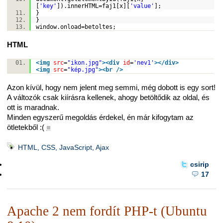
[
'key'
]).innerHTML=faj1[x][
'value'
];
}
}
window.onload=betoltes;
HTML
<
img
src
=
"ikon.jpg"
>
<
div
id
=
'nev1'
>
</
div
>
<
img
src
=
"kép.jpg"
>
<
br
/>
Azon kívül, hogy nem jelent meg semmi, még dobott is egy sort!
A változók csak kiírásra kellenek, ahogy betöltődik az oldal, és
ott is maradnak.
Minden egyszerű megoldás érdekel, én már kifogytam az
ötletekből :(
■
HTML, CSS, JavaScript, Ajax
csirip
17
Apache 2 nem fordít PHP-t (Ubuntu