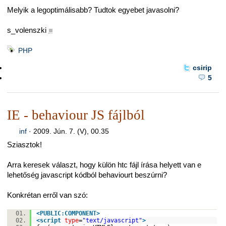
Melyik a legoptimálisabb? Tudtok egyebet javasolni?
s_volenszki
■
PHP
csirip
5
IE - behaviour JS fájlból
inf
·
2009. Jún. 7. (V), 00.35
Sziasztok!
Arra keresek választ, hogy külön htc fájl írása helyett van e
lehetőség javascript kódból behaviourt beszúrni?
Konkrétan erről van szó:
<
PUBLIC:COMPONENT
>
<
script
type
=
"text/javascript"
>