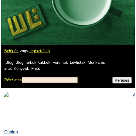
Belépés
vagy
regisztráció
Blog
Blogmarkok
Cikkek
Fórumok
Levlisták
Munka és
állás
Könyvek
Friss
Részletes
Címlap