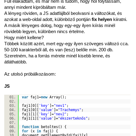
Full elakadtam, és már nem is tudom, hogy hol folytassam,
annyi mindent kipróbáltam már.
A lényeg röviden, a JS adatfájlból beolvasni a változókat, és
azokat a web-oldal adott, különböző pontján
fix helyen
kiiratni.
A másik lényeges dolog, hogy egy-egy ilyen kiírás minél
rövidebb legyen, különben nincs értelme.
Hogy miért kellene?
Többek között azért, mert egy-egy ilyen szöveges változó cca.
50-100 karakterből áll, és van (lesz) belőle min. 200 db.
Szeretném, ha a forrás mérete minél kisebb lenne, és
átláthatóbb.
Az utolsó próbálkozásom:
JS
var
faj1=
new
Array();
faj1[0][
'key'
]=
"nev1"
;
faj1[0][
'value'
]=
"Trachemys"
;
faj1[1][
'key'
]=
"nev2"
;
faj1[1][
'value'
]=
"ékszerteknős"
;
function
betoltes() {
for
(x
in
faj1) {
document.getElementById(faj1[x]