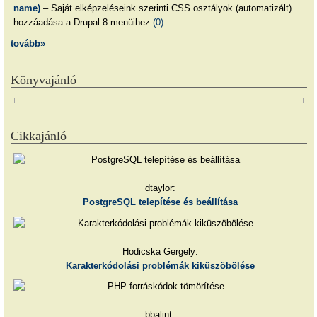
name)
– Saját elképzeléseink szerinti CSS osztályok (automatizált)
hozzáadása a Drupal 8 menüihez
(0)
tovább»
Könyvajánló
Cikkajánló
dtaylor:
PostgreSQL telepítése és beállítása
Hodicska Gergely:
Karakterkódolási problémák kiküszöbölése
bbalint: