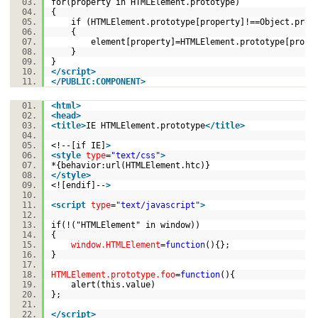
for(property in HTMLElement.prototype)
{
if (HTMLElement.prototype[property]!==Object.prot
{
element[property]=HTMLElement.prototype[prop
}
}
</
script
>
</
PUBLIC:COMPONENT
>
<
html
>
<
head
>
<
title
>
IE HTMLElement.prototype
</
title
>
<!--[if IE]
>
<
style
type
=
"text/css"
>
*{behavior:url(HTMLElement.htc)}
</
style
>
<![endif]--
>
<
script
type
=
"text/javascript"
>
if(!("HTMLElement" in window))
{
window.HTMLElement
=
function
(){};
}
HTMLElement.prototype.foo
=
function
(){
alert(this.value)
};
</
script
>