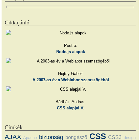
Cikkajánló
Poetro:
Node.js alapok
Hojtsy Gábor:
A 2003-as év a Weblabor szemszögéből
Bártházi András:
CSS alapjai V.
Címkék
CSS
AJAX
biztonság
böngésző
CSS3
Apache
design