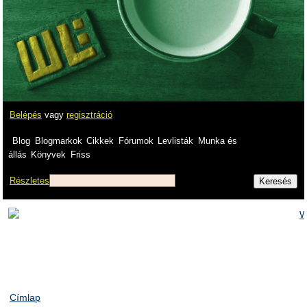
Belépés
vagy
regisztráció
Blog
Blogmarkok
Cikkek
Fórumok
Levlisták
Munka és
állás
Könyvek
Friss
Részletes
Címlap