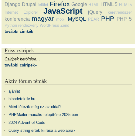
Firefox
Django
Drupal
Google
HTML 5
felület
HTML
HTML5
JavaScript
jQuery
Internet Explorer
keretrendszer
magyar
PHP
MySQL
konferencia
PHP 5
mobil
PEAR
Python
rendezvény
WordPress
Zend
további címkék
Friss csiripek
Csiripek betöltése…
további csiripek»
Aktív fórum témák
ajánlat
hibadetektív.hu
Miért létezik még ez az oldal?
PHPMailer mauális telepítése 2025-ben
2024 Advent of Code
Query string érték kiírása a weblapra?