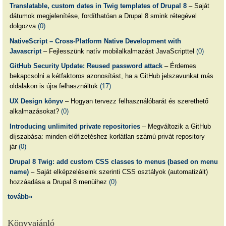
Translatable, custom dates in Twig templates of Drupal 8
– Saját
dátumok megjelenítése, fordíthatóan a Drupal 8 smink rétegével
dolgozva
(0)
NativeScript – Cross-Platform Native Development with
Javascript
– Fejlesszünk natív mobilalkalmazást JavaScripttel
(0)
GitHub Security Update: Reused password attack
– Érdemes
bekapcsolni a kétfaktoros azonosítást, ha a GitHub jelszavunkat más
oldalakon is újra felhasználtuk
(17)
UX Design könyv
– Hogyan tervezz felhasználóbarát és szerethető
alkalmazásokat?
(0)
Introducing unlimited private repositories
– Megváltozik a GitHub
díjszabása: minden előfizetéshez korlátlan számú privát repository
jár
(0)
Drupal 8 Twig: add custom CSS classes to menus (based on menu
name)
– Saját elképzeléseink szerinti CSS osztályok (automatizált)
hozzáadása a Drupal 8 menüihez
(0)
tovább»
Könyvajánló