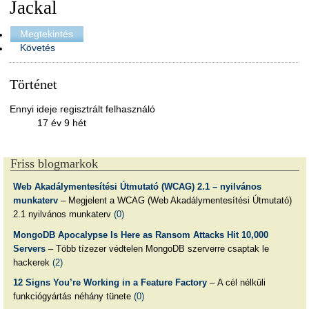
Jackal
Megtekintés
Követés
Történet
Ennyi ideje regisztrált felhasználó
17 év 9 hét
Friss blogmarkok
Web Akadálymentesítési Útmutató (WCAG) 2.1 – nyilvános
munkaterv
– Megjelent a WCAG (Web Akadálymentesítési Útmutató)
2.1 nyilvános munkaterv
(0)
MongoDB Apocalypse Is Here as Ransom Attacks Hit 10,000
Servers
– Több tízezer védtelen MongoDB szerverre csaptak le
hackerek
(2)
12 Signs You’re Working in a Feature Factory
– A cél nélküli
funkciógyártás néhány tünete
(0)