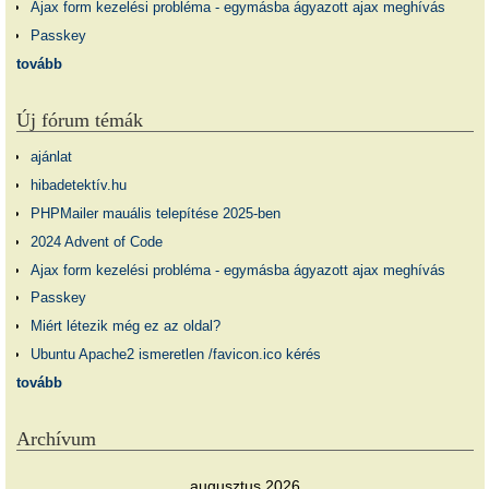
Ajax form kezelési probléma - egymásba ágyazott ajax meghívás
Passkey
tovább
Új fórum témák
ajánlat
hibadetektív.hu
PHPMailer mauális telepítése 2025-ben
2024 Advent of Code
Ajax form kezelési probléma - egymásba ágyazott ajax meghívás
Passkey
Miért létezik még ez az oldal?
Ubuntu Apache2 ismeretlen /favicon.ico kérés
tovább
Archívum
augusztus 2026