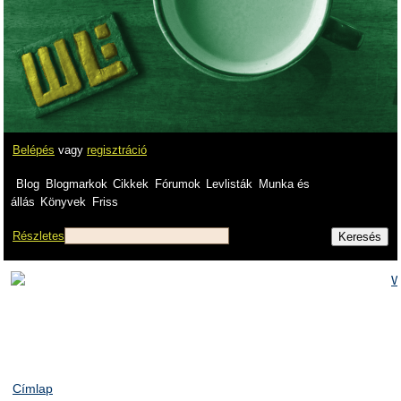
Belépés
vagy
regisztráció
Blog
Blogmarkok
Cikkek
Fórumok
Levlisták
Munka és
állás
Könyvek
Friss
Részletes
Címlap