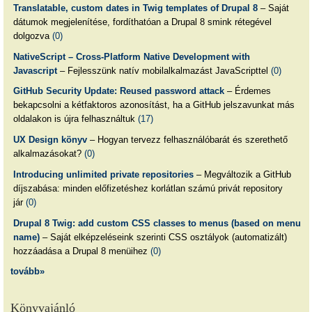
Translatable, custom dates in Twig templates of Drupal 8
– Saját
dátumok megjelenítése, fordíthatóan a Drupal 8 smink rétegével
dolgozva
(0)
NativeScript – Cross-Platform Native Development with
Javascript
– Fejlesszünk natív mobilalkalmazást JavaScripttel
(0)
GitHub Security Update: Reused password attack
– Érdemes
bekapcsolni a kétfaktoros azonosítást, ha a GitHub jelszavunkat más
oldalakon is újra felhasználtuk
(17)
UX Design könyv
– Hogyan tervezz felhasználóbarát és szerethető
alkalmazásokat?
(0)
Introducing unlimited private repositories
– Megváltozik a GitHub
díjszabása: minden előfizetéshez korlátlan számú privát repository
jár
(0)
Drupal 8 Twig: add custom CSS classes to menus (based on menu
name)
– Saját elképzeléseink szerinti CSS osztályok (automatizált)
hozzáadása a Drupal 8 menüihez
(0)
tovább»
Könyvajánló