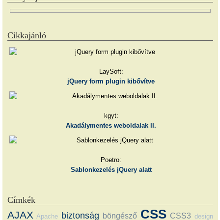
Cikkajánló
LaySoft:
jQuery form plugin kibővítve
kgyt:
Akadálymentes weboldalak II.
Poetro:
Sablonkezelés jQuery alatt
Címkék
CSS
AJAX
biztonság
böngésző
CSS3
Apache
design