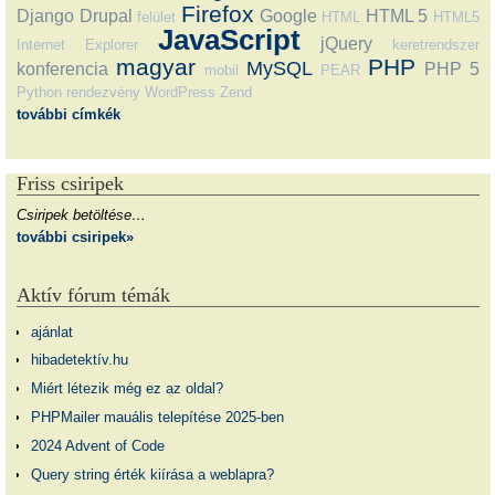
Firefox
Django
Drupal
Google
HTML 5
felület
HTML
HTML5
JavaScript
jQuery
Internet Explorer
keretrendszer
magyar
PHP
MySQL
konferencia
PHP 5
mobil
PEAR
Python
rendezvény
WordPress
Zend
további címkék
Friss csiripek
Csiripek betöltése…
további csiripek»
Aktív fórum témák
ajánlat
hibadetektív.hu
Miért létezik még ez az oldal?
PHPMailer mauális telepítése 2025-ben
2024 Advent of Code
Query string érték kiírása a weblapra?