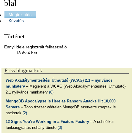
blal
Megtekintés
Követés
Történet
Ennyi ideje regisztrált felhasználó
18 év 4 hét
Friss blogmarkok
Web Akadálymentesítési Útmutató (WCAG) 2.1 – nyilvános
munkaterv
– Megjelent a WCAG (Web Akadálymentesítési Útmutató)
2.1 nyilvános munkaterv
(0)
MongoDB Apocalypse Is Here as Ransom Attacks Hit 10,000
Servers
– Több tízezer védtelen MongoDB szerverre csaptak le
hackerek
(2)
12 Signs You’re Working in a Feature Factory
– A cél nélküli
funkciógyártás néhány tünete
(0)