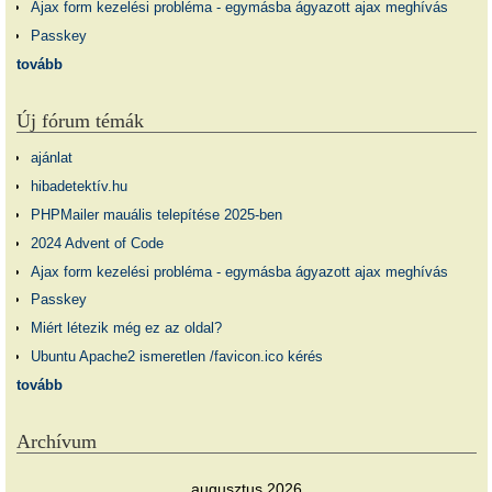
Ajax form kezelési probléma - egymásba ágyazott ajax meghívás
Passkey
tovább
Új fórum témák
ajánlat
hibadetektív.hu
PHPMailer mauális telepítése 2025-ben
2024 Advent of Code
Ajax form kezelési probléma - egymásba ágyazott ajax meghívás
Passkey
Miért létezik még ez az oldal?
Ubuntu Apache2 ismeretlen /favicon.ico kérés
tovább
Archívum
augusztus 2026