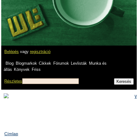
Belépés
vagy
regisztráció
Blog
Blogmarkok
Cikkek
Fórumok
Levlisták
Munka és
állás
Könyvek
Friss
Részletes
Címlap