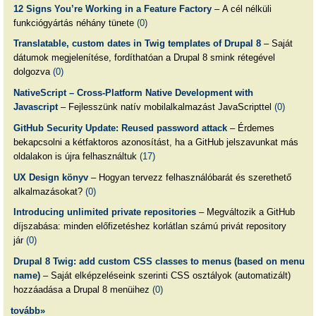
12 Signs You’re Working in a Feature Factory
– A cél nélküli
funkciógyártás néhány tünete
(0)
Translatable, custom dates in Twig templates of Drupal 8
– Saját
dátumok megjelenítése, fordíthatóan a Drupal 8 smink rétegével
dolgozva
(0)
NativeScript – Cross-Platform Native Development with
Javascript
– Fejlesszünk natív mobilalkalmazást JavaScripttel
(0)
GitHub Security Update: Reused password attack
– Érdemes
bekapcsolni a kétfaktoros azonosítást, ha a GitHub jelszavunkat más
oldalakon is újra felhasználtuk
(17)
UX Design könyv
– Hogyan tervezz felhasználóbarát és szerethető
alkalmazásokat?
(0)
Introducing unlimited private repositories
– Megváltozik a GitHub
díjszabása: minden előfizetéshez korlátlan számú privát repository
jár
(0)
Drupal 8 Twig: add custom CSS classes to menus (based on menu
name)
– Saját elképzeléseink szerinti CSS osztályok (automatizált)
hozzáadása a Drupal 8 menüihez
(0)
tovább»