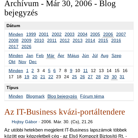
Archívum - Már 30, 2006 - Blog
bejegyzés
Dátum
Minden
1999
2001
2002
2003
2004
2005
2006
2007
2008
2009
2010
2011
2012
2013
2014
2015
2016
2017
2026
Minden
Jan
Feb
Már
Ápr
Május
Jún
Júl
Aug
Szep
Okt
Nov
Dec
Minden
1
2
3
4
5
6
7
8
9
10
11
12
13
14
15
16
17
18
19
20
21
22
23
24
25
26
27
28
29
30
31
Típus
Minden
Blogmark
Blog bejegyzés
Fórum téma
Az IT-Business kvázi-portáltendere
Hojtsy Gábor
·
2006. Már. 30. (Cs), 21.26
Az utóbbi hetekben megjelent IT-Business lapszámok többek
között egy képzeletbeli cég - az Első Kompozit Biztosító Rt. -