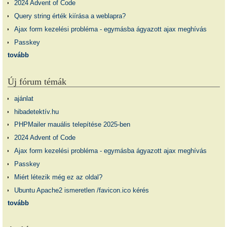
2024 Advent of Code
Query string érték kiírása a weblapra?
Ajax form kezelési probléma - egymásba ágyazott ajax meghívás
Passkey
tovább
Új fórum témák
ajánlat
hibadetektív.hu
PHPMailer mauális telepítése 2025-ben
2024 Advent of Code
Ajax form kezelési probléma - egymásba ágyazott ajax meghívás
Passkey
Miért létezik még ez az oldal?
Ubuntu Apache2 ismeretlen /favicon.ico kérés
tovább