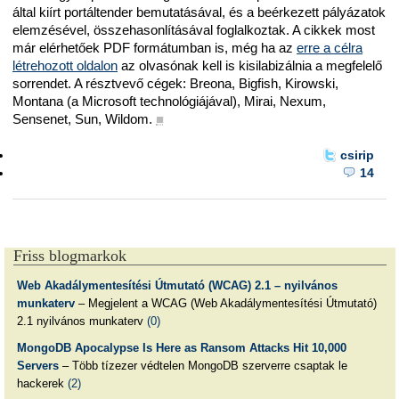
által kiírt portáltender bemutatásával, és a beérkezett pályázatok
elemzésével, összehasonlításával foglalkoztak. A cikkek most
már elérhetőek PDF formátumban is, még ha az
erre a célra
létrehozott oldalon
az olvasónak kell is kisilabizálnia a megfelelő
sorrendet. A résztvevő cégek: Breona, Bigfish, Kirowski,
Montana (a Microsoft technológiájával), Mirai, Nexum,
Sensenet, Sun, Wildom.
■
csirip
14
Friss blogmarkok
Web Akadálymentesítési Útmutató (WCAG) 2.1 – nyilvános
munkaterv
– Megjelent a WCAG (Web Akadálymentesítési Útmutató)
2.1 nyilvános munkaterv
(0)
MongoDB Apocalypse Is Here as Ransom Attacks Hit 10,000
Servers
– Több tízezer védtelen MongoDB szerverre csaptak le
hackerek
(2)