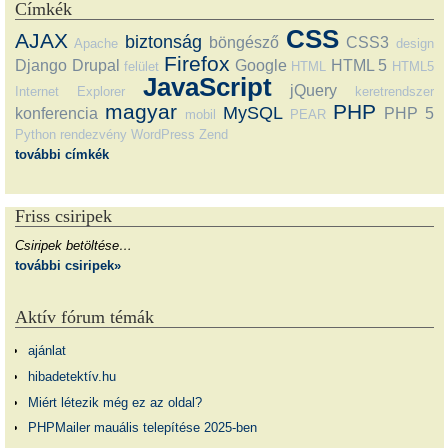
Címkék
CSS
AJAX
biztonság
böngésző
CSS3
Apache
design
Firefox
Django
Drupal
Google
HTML 5
felület
HTML
HTML5
JavaScript
jQuery
Internet Explorer
keretrendszer
magyar
PHP
MySQL
konferencia
PHP 5
mobil
PEAR
Python
rendezvény
WordPress
Zend
további címkék
Friss csiripek
Csiripek betöltése…
további csiripek»
Aktív fórum témák
ajánlat
hibadetektív.hu
Miért létezik még ez az oldal?
PHPMailer mauális telepítése 2025-ben