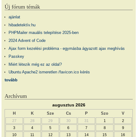
Új fórum témák
ajánlat
hibadetektív.hu
PHPMailer mauális telepítése 2025-ben
2024 Advent of Code
Ajax form kezelési probléma - egymásba ágyazott ajax meghívás
Passkey
Miért létezik még ez az oldal?
Ubuntu Apache2 ismeretlen /favicon.ico kérés
tovább
Archívum
augusztus 2026
H
K
Sze
Cs
P
Szo
V
27
28
29
30
31
1
2
3
4
5
6
7
8
9
10
11
12
13
14
15
16