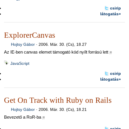
csirip
látogatás»
ExplorerCanvas
Hojtsy Gábor
·
2006. Már. 30. (Cs), 18.27
Az IE-ben canvas elemet támogató kód nyílt forrású lett
■
JavaScript
csirip
látogatás»
Get On Track with Ruby on Rails
Hojtsy Gábor
·
2006. Már. 30. (Cs), 18.21
Bevezető a RoR-ba
■
csirip