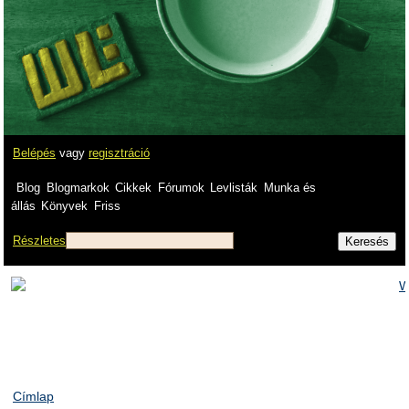
Belépés
vagy
regisztráció
Blog
Blogmarkok
Cikkek
Fórumok
Levlisták
Munka és
állás
Könyvek
Friss
Részletes
Címlap