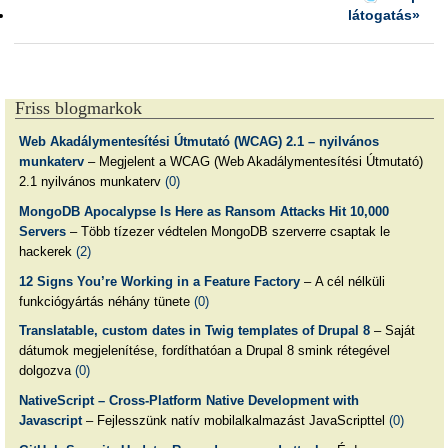
látogatás»
Friss blogmarkok
Web Akadálymentesítési Útmutató (WCAG) 2.1 – nyilvános
munkaterv
– Megjelent a WCAG (Web Akadálymentesítési Útmutató)
2.1 nyilvános munkaterv
(0)
MongoDB Apocalypse Is Here as Ransom Attacks Hit 10,000
Servers
– Több tízezer védtelen MongoDB szerverre csaptak le
hackerek
(2)
12 Signs You’re Working in a Feature Factory
– A cél nélküli
funkciógyártás néhány tünete
(0)
Translatable, custom dates in Twig templates of Drupal 8
– Saját
dátumok megjelenítése, fordíthatóan a Drupal 8 smink rétegével
dolgozva
(0)
NativeScript – Cross-Platform Native Development with
Javascript
– Fejlesszünk natív mobilalkalmazást JavaScripttel
(0)