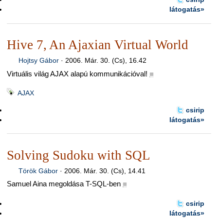
látogatás»
Hive 7, An Ajaxian Virtual World
Hojtsy Gábor
·
2006. Már. 30. (Cs), 16.42
Virtuális világ AJAX alapú kommunikációval!
■
AJAX
csirip
látogatás»
Solving Sudoku with SQL
Török Gábor
·
2006. Már. 30. (Cs), 14.41
Samuel Aina megoldása T-SQL-ben
■
csirip
látogatás»