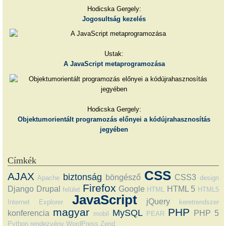
Hodicska Gergely:
Jogosultság kezelés
Ustak:
A JavaScript metaprogramozása
Hodicska Gergely:
Objektumorientált programozás előnyei a kódújrahasznosítás
jegyében
Címkék
CSS
AJAX
biztonság
böngésző
CSS3
Apache
design
Firefox
Django
Drupal
Google
HTML 5
felület
HTML
HTML5
JavaScript
jQuery
Internet Explorer
keretrendszer
magyar
PHP
MySQL
konferencia
PHP 5
mobil
PEAR
Python
rendezvény
WordPress
Zend