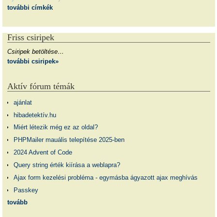
további címkék
Friss csiripek
Csiripek betöltése…
további csiripek»
Aktív fórum témák
ajánlat
hibadetektív.hu
Miért létezik még ez az oldal?
PHPMailer mauális telepítése 2025-ben
2024 Advent of Code
Query string érték kiírása a weblapra?
Ajax form kezelési probléma - egymásba ágyazott ajax meghívás
Passkey
tovább