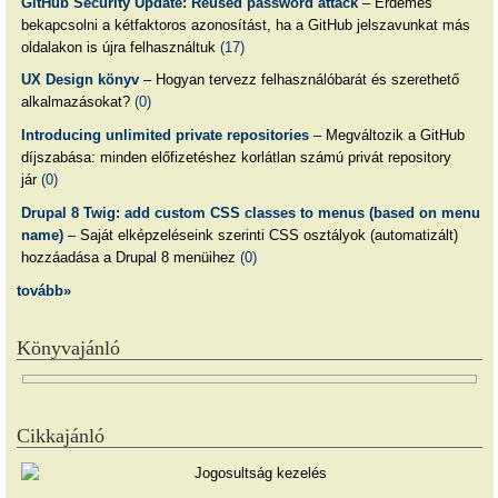
GitHub Security Update: Reused password attack
– Érdemes
bekapcsolni a kétfaktoros azonosítást, ha a GitHub jelszavunkat más
oldalakon is újra felhasználtuk
(17)
UX Design könyv
– Hogyan tervezz felhasználóbarát és szerethető
alkalmazásokat?
(0)
Introducing unlimited private repositories
– Megváltozik a GitHub
díjszabása: minden előfizetéshez korlátlan számú privát repository
jár
(0)
Drupal 8 Twig: add custom CSS classes to menus (based on menu
name)
– Saját elképzeléseink szerinti CSS osztályok (automatizált)
hozzáadása a Drupal 8 menüihez
(0)
tovább»
Könyvajánló
Cikkajánló