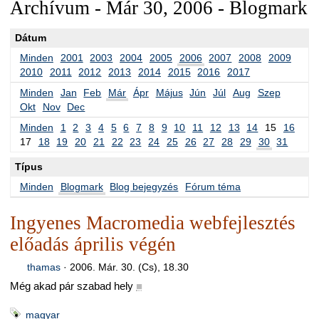
Archívum - Már 30, 2006 - Blogmark
Dátum
Minden
2001
2003
2004
2005
2006
2007
2008
2009
2010
2011
2012
2013
2014
2015
2016
2017
Minden
Jan
Feb
Már
Ápr
Május
Jún
Júl
Aug
Szep
Okt
Nov
Dec
Minden
1
2
3
4
5
6
7
8
9
10
11
12
13
14
15
16
17
18
19
20
21
22
23
24
25
26
27
28
29
30
31
Típus
Minden
Blogmark
Blog bejegyzés
Fórum téma
Ingyenes Macromedia webfejlesztés
előadás április végén
thamas
·
2006. Már. 30. (Cs), 18.30
Még akad pár szabad hely
■
magyar