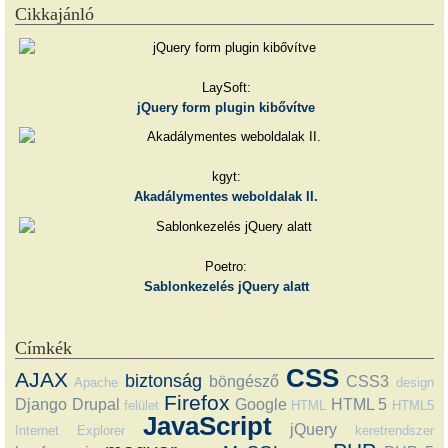
Cikkajánló
LaySoft:
jQuery form plugin kibővítve
kgyt:
Akadálymentes weboldalak II.
Poetro:
Sablonkezelés jQuery alatt
Címkék
CSS
AJAX
biztonság
böngésző
CSS3
Apache
design
Firefox
Django
Drupal
Google
HTML 5
felület
HTML
HTML5
JavaScript
jQuery
Internet Explorer
keretrendszer