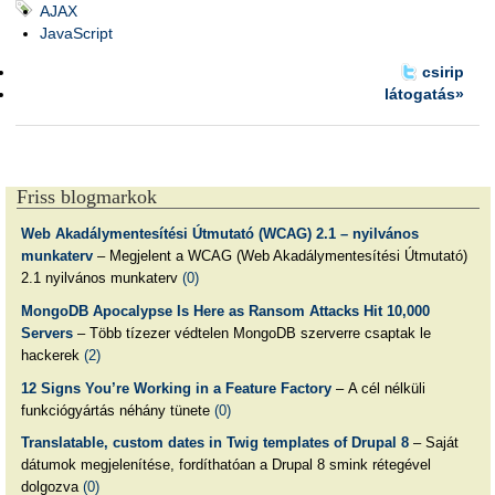
AJAX
JavaScript
csirip
látogatás»
Friss blogmarkok
Web Akadálymentesítési Útmutató (WCAG) 2.1 – nyilvános
munkaterv
– Megjelent a WCAG (Web Akadálymentesítési Útmutató)
2.1 nyilvános munkaterv
(0)
MongoDB Apocalypse Is Here as Ransom Attacks Hit 10,000
Servers
– Több tízezer védtelen MongoDB szerverre csaptak le
hackerek
(2)
12 Signs You’re Working in a Feature Factory
– A cél nélküli
funkciógyártás néhány tünete
(0)
Translatable, custom dates in Twig templates of Drupal 8
– Saját
dátumok megjelenítése, fordíthatóan a Drupal 8 smink rétegével
dolgozva
(0)