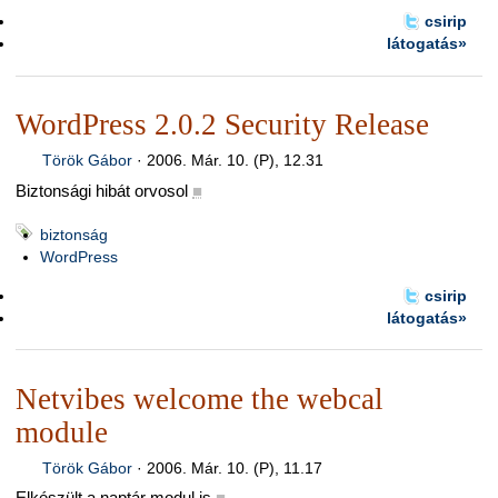
csirip
látogatás»
WordPress 2.0.2 Security Release
Török Gábor
·
2006. Már. 10. (P), 12.31
Biztonsági hibát orvosol
■
biztonság
WordPress
csirip
látogatás»
Netvibes welcome the webcal
module
Török Gábor
·
2006. Már. 10. (P), 11.17
Elkészült a naptár modul is
■