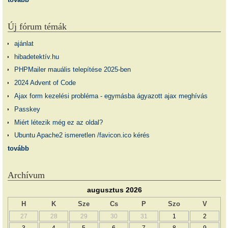
Új fórum témák
ajánlat
hibadetektív.hu
PHPMailer mauális telepítése 2025-ben
2024 Advent of Code
Ajax form kezelési probléma - egymásba ágyazott ajax meghívás
Passkey
Miért létezik még ez az oldal?
Ubuntu Apache2 ismeretlen /favicon.ico kérés
tovább
Archívum
augusztus 2026
H
K
Sze
Cs
P
Szo
V
27
28
29
30
31
1
2
3
4
5
6
7
8
9