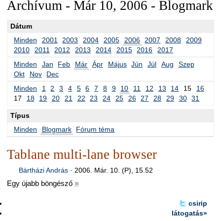
Archívum - Már 10, 2006 - Blogmark
Dátum
Minden
2001
2003
2004
2005
2006
2007
2008
2009
2010
2011
2012
2013
2014
2015
2016
2017
Minden
Jan
Feb
Már
Ápr
Május
Jún
Júl
Aug
Szep
Okt
Nov
Dec
Minden
1
2
3
4
5
6
7
8
9
10
11
12
13
14
15
16
17
18
19
20
21
22
23
24
25
26
27
28
29
30
31
Típus
Minden
Blogmark
Fórum téma
Tablane multi-lane browser
Bártházi András
·
2006. Már. 10. (P), 15.52
Egy újabb böngésző
■
csirip
látogatás»