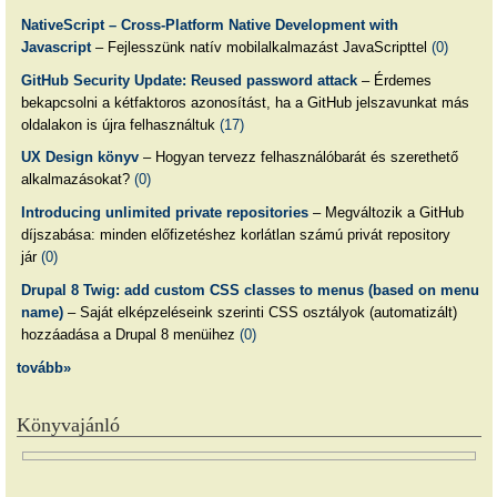
NativeScript – Cross-Platform Native Development with
Javascript
– Fejlesszünk natív mobilalkalmazást JavaScripttel
(0)
GitHub Security Update: Reused password attack
– Érdemes
bekapcsolni a kétfaktoros azonosítást, ha a GitHub jelszavunkat más
oldalakon is újra felhasználtuk
(17)
UX Design könyv
– Hogyan tervezz felhasználóbarát és szerethető
alkalmazásokat?
(0)
Introducing unlimited private repositories
– Megváltozik a GitHub
díjszabása: minden előfizetéshez korlátlan számú privát repository
jár
(0)
Drupal 8 Twig: add custom CSS classes to menus (based on menu
name)
– Saját elképzeléseink szerinti CSS osztályok (automatizált)
hozzáadása a Drupal 8 menüihez
(0)
tovább»
Könyvajánló