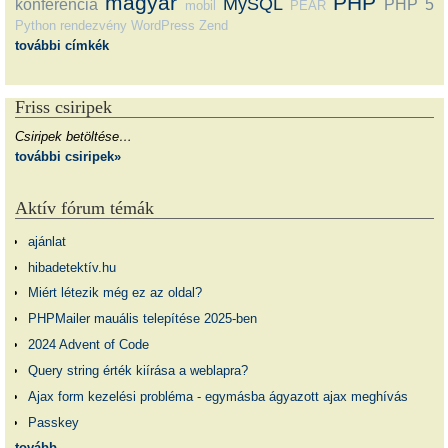
magyar
PHP
MySQL
konferencia
PHP 5
mobil
PEAR
Python
rendezvény
WordPress
Zend
további címkék
Friss csiripek
Csiripek betöltése…
további csiripek»
Aktív fórum témák
ajánlat
hibadetektív.hu
Miért létezik még ez az oldal?
PHPMailer mauális telepítése 2025-ben
2024 Advent of Code
Query string érték kiírása a weblapra?
Ajax form kezelési probléma - egymásba ágyazott ajax meghívás
Passkey
tovább