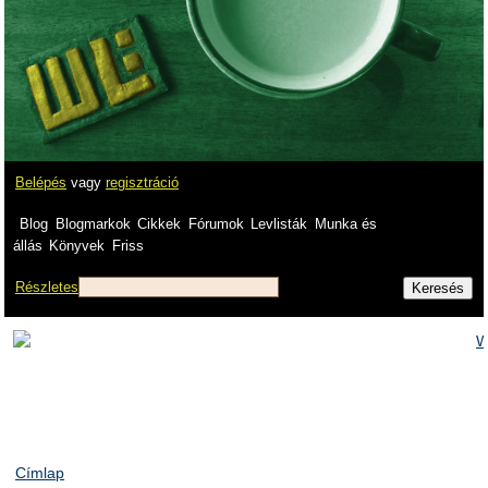
Belépés
vagy
regisztráció
Blog
Blogmarkok
Cikkek
Fórumok
Levlisták
Munka és
állás
Könyvek
Friss
Részletes
Címlap