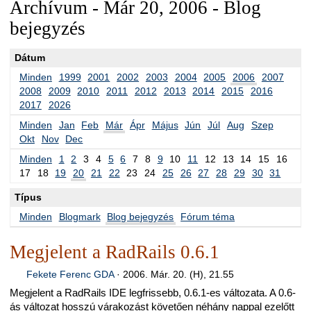
Archívum - Már 20, 2006 - Blog
bejegyzés
Dátum
Minden
1999
2001
2002
2003
2004
2005
2006
2007
2008
2009
2010
2011
2012
2013
2014
2015
2016
2017
2026
Minden
Jan
Feb
Már
Ápr
Május
Jún
Júl
Aug
Szep
Okt
Nov
Dec
Minden
1
2
3
4
5
6
7
8
9
10
11
12
13
14
15
16
17
18
19
20
21
22
23
24
25
26
27
28
29
30
31
Típus
Minden
Blogmark
Blog bejegyzés
Fórum téma
Megjelent a RadRails 0.6.1
Fekete Ferenc GDA
·
2006. Már. 20. (H), 21.55
Megjelent a RadRails IDE legfrissebb, 0.6.1-es változata. A 0.6-
ás változat hosszú várakozást követően néhány nappal ezelőtt