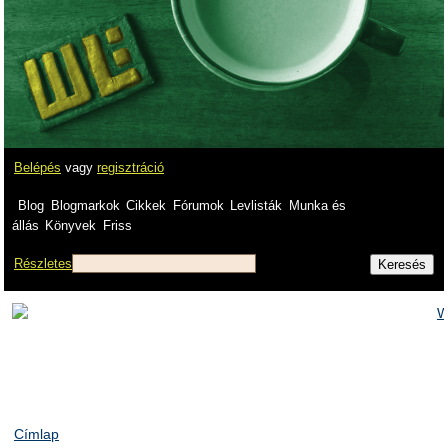
Belépés
vagy
regisztráció
Blog
Blogmarkok
Cikkek
Fórumok
Levlisták
Munka és
állás
Könyvek
Friss
Részletes
Címlap