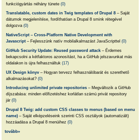
funkciógyártás néhány tünete
(0)
Translatable, custom dates in Twig templates of Drupal 8
– Saját
dátumok megjelenítése, fordíthatóan a Drupal 8 smink rétegével
dolgozva
(0)
NativeScript – Cross-Platform Native Development with
Javascript
– Fejlesszünk natív mobilalkalmazást JavaScripttel
(0)
GitHub Security Update: Reused password attack
– Érdemes
bekapcsolni a kétfaktoros azonosítást, ha a GitHub jelszavunkat más
oldalakon is újra felhasználtuk
(17)
UX Design könyv
– Hogyan tervezz felhasználóbarát és szerethető
alkalmazásokat?
(0)
Introducing unlimited private repositories
– Megváltozik a GitHub
díjszabása: minden előfizetéshez korlátlan számú privát repository
jár
(0)
Drupal 8 Twig: add custom CSS classes to menus (based on menu
name)
– Saját elképzeléseink szerinti CSS osztályok (automatizált)
hozzáadása a Drupal 8 menüihez
(0)
tovább»