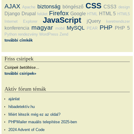
CSS
AJAX
biztonság
böngésző
CSS3
Apache
design
Firefox
Django
Drupal
Google
HTML 5
felület
HTML
HTML5
JavaScript
jQuery
Internet Explorer
keretrendszer
magyar
PHP
MySQL
konferencia
PHP 5
mobil
PEAR
Python
rendezvény
WordPress
Zend
további címkék
Friss csiripek
Csiripek betöltése…
további csiripek»
Aktív fórum témák
ajánlat
hibadetektív.hu
Miért létezik még ez az oldal?
PHPMailer mauális telepítése 2025-ben
2024 Advent of Code