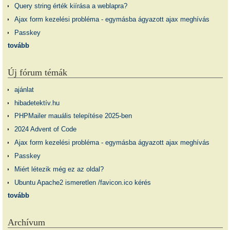
Query string érték kiírása a weblapra?
Ajax form kezelési probléma - egymásba ágyazott ajax meghívás
Passkey
tovább
Új fórum témák
ajánlat
hibadetektív.hu
PHPMailer mauális telepítése 2025-ben
2024 Advent of Code
Ajax form kezelési probléma - egymásba ágyazott ajax meghívás
Passkey
Miért létezik még ez az oldal?
Ubuntu Apache2 ismeretlen /favicon.ico kérés
tovább
Archívum