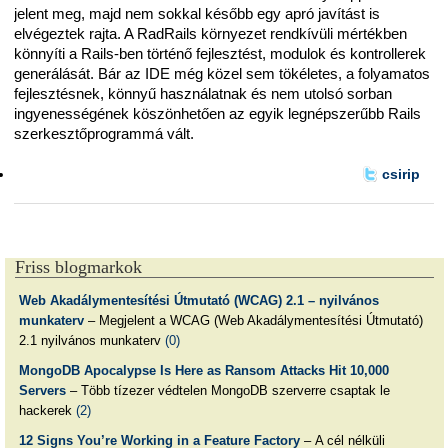
jelent meg, majd nem sokkal később egy apró javítást is
elvégeztek rajta. A RadRails környezet rendkívüli mértékben
könnyíti a Rails-ben történő fejlesztést, modulok és kontrollerek
generálását. Bár az IDE még közel sem tökéletes, a folyamatos
fejlesztésnek, könnyű használatnak és nem utolsó sorban
ingyenességének köszönhetően az egyik legnépszerűbb Rails
szerkesztőprogrammá vált.
csirip
Friss blogmarkok
Web Akadálymentesítési Útmutató (WCAG) 2.1 – nyilvános
munkaterv
– Megjelent a WCAG (Web Akadálymentesítési Útmutató)
2.1 nyilvános munkaterv
(0)
MongoDB Apocalypse Is Here as Ransom Attacks Hit 10,000
Servers
– Több tízezer védtelen MongoDB szerverre csaptak le
hackerek
(2)
12 Signs You’re Working in a Feature Factory
– A cél nélküli