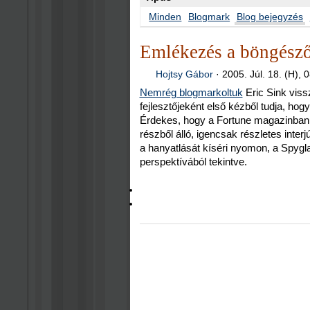
Minden
Blogmark
Blog bejegyzés
Emlékezés a böngésző
Hojtsy Gábor
·
2005. Júl. 18. (H), 
Nemrég blogmarkoltuk
Eric Sink vis
fejlesztőjeként első kézből tudja, ho
Érdekes, hogy a Fortune magazinban 
részből álló, igencsak részletes inter
a hanyatlását kíséri nyomon, a Spygl
perspektívából tekintve.