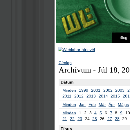
Blog
Címlap
Archívum - Júl 18, 20
Dátum
Minden
1999
2001
2002
2003
2
2011
2012
2013
2014
2015
201
Minden
Jan
Feb
Már
Ápr
Május
Minden
1
2
3
4
5
6
7
8
9
10
21
22
23
24
25
26
27
28
29
Típus