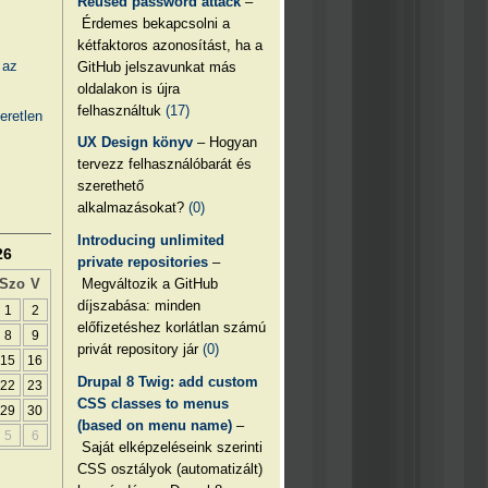
Reused password attack
–
Érdemes bekapcsolni a
kétfaktoros azonosítást, ha a
 az
GitHub jelszavunkat más
oldalakon is újra
felhasználtuk
(17)
eretlen
UX Design könyv
– Hogyan
tervezz felhasználóbarát és
szerethető
alkalmazásokat?
(0)
Introducing unlimited
26
private repositories
–
Megváltozik a GitHub
Szo
V
díjszabása: minden
1
2
előfizetéshez korlátlan számú
8
9
privát repository jár
(0)
15
16
Drupal 8 Twig: add custom
22
23
CSS classes to menus
29
30
(based on menu name)
–
5
6
Saját elképzeléseink szerinti
CSS osztályok (automatizált)