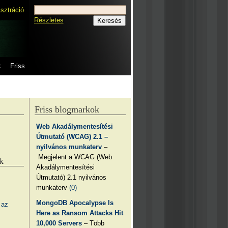
isztráció
Részletes
k
Friss
Friss blogmarkok
Web Akadálymentesítési
Útmutató (WCAG) 2.1 –
nyilvános munkaterv
–
Megjelent a WCAG (Web
k
Akadálymentesítési
Útmutató) 2.1 nyilvános
munkaterv
(0)
MongoDB Apocalypse Is
 az
Here as Ransom Attacks Hit
10,000 Servers
– Több