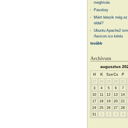
meghívás
Passkey
Miért létezik még ez
oldal?
Ubuntu Apache2 ism
/favicon.ico kérés
tovább
Archívum
augusztus 20
H
K
Sze
Cs
P
27
28
29
30
31
3
4
5
6
7
10
11
12
13
14
17
18
19
20
21
24
25
26
27
28
31
1
2
3
4