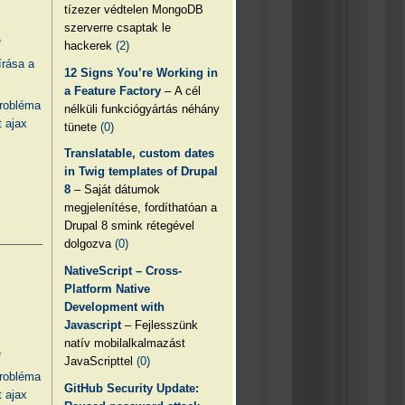
tízezer védtelen MongoDB
szerverre csaptak le
e
hackerek
(2)
írása a
12 Signs You’re Working in
a Feature Factory
– A cél
probléma
nélküli funkciógyártás néhány
 ajax
tünete
(0)
Translatable, custom dates
in Twig templates of Drupal
8
– Saját dátumok
megjelenítése, fordíthatóan a
Drupal 8 smink rétegével
dolgozva
(0)
NativeScript – Cross-
Platform Native
Development with
Javascript
– Fejlesszünk
natív mobilalkalmazást
e
JavaScripttel
(0)
probléma
GitHub Security Update:
 ajax