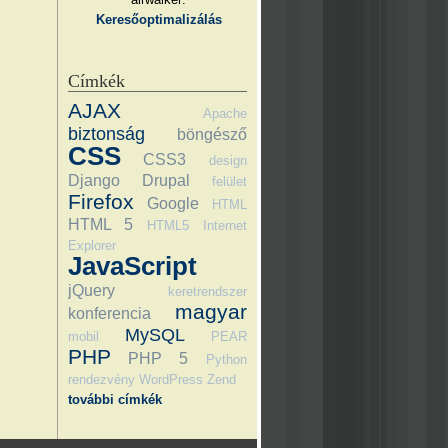
Keresőoptimalizálás
Címkék
AJAX
Apache
biztonság
böngésző
CSS
CSS3
design
Django
Drupal
felület
Firefox
Google
HTML
HTML 5
HTML5
Internet
Explorer
JavaScript
jQuery
keretrendszer
magyar
konferencia
MySQL
mobil
PEAR
PHP
PHP 5
Python
rendezvény
WordPress
Zend
további címkék