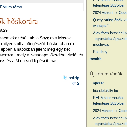
telepítése 2025-ben
Fórum téma
2024 Advent of Cod
k hőskorára
Query string érték ki
weblapra?
08.29
Ajax form kezelési 
szaemlékezését, aki a Spyglass Mosaic
- egymásba ágyazott
gy milyen volt a böngészők hőskorában élni.
meghívás
éppen a napokban jelent meg egy két
Passkey
júsorozat, mely a Netscape tőzsdére vitelét és
tovább
ass és a Microsoft lépéseit más
Új fórum témák
csirip
ajánlat
2
hibadetektív.hu
PHPMailer mauális
telepítése 2025-ben
2024 Advent of Cod
Ajax form kezelési 
- egymásba ágyazott