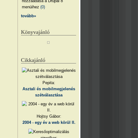
hozzáadása a Drupal 8
menüihez
(0)
tovább»
Könyvajánló
Cikkajánló
Pepita:
Asztali és mobilmegjelenés
szétválasztása
Hojtsy Gábor:
2004 - egy év a web körül II.
airwalker: