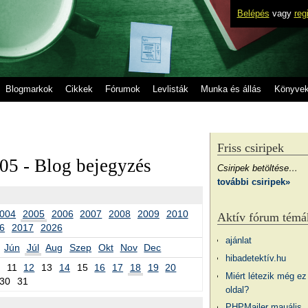
Belépés
vagy
reg
Blogmarkok
Cikkek
Fórumok
Levlisták
Munka és állás
Könyve
Friss csiripek
05 - Blog bejegyzés
Csiripek betöltése…
további csiripek»
004
2005
2006
2007
2008
2009
2010
Aktív fórum témá
6
2017
2026
ajánlat
Jún
Júl
Aug
Szep
Okt
Nov
Dec
hibadetektív.hu
11
12
13
14
15
16
17
18
19
20
Miért létezik még ez
30
31
oldal?
PHPMailer mauális