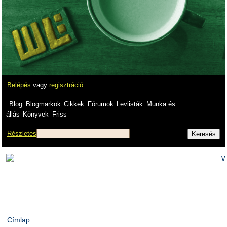
Belépés
vagy
regisztráció
Blog
Blogmarkok
Cikkek
Fórumok
Levlisták
Munka és
állás
Könyvek
Friss
Részletes
Címlap