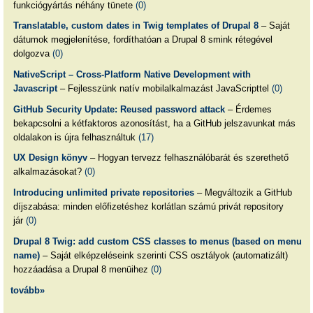
funkciógyártás néhány tünete
(0)
Translatable, custom dates in Twig templates of Drupal 8
– Saját
dátumok megjelenítése, fordíthatóan a Drupal 8 smink rétegével
dolgozva
(0)
NativeScript – Cross-Platform Native Development with
Javascript
– Fejlesszünk natív mobilalkalmazást JavaScripttel
(0)
GitHub Security Update: Reused password attack
– Érdemes
bekapcsolni a kétfaktoros azonosítást, ha a GitHub jelszavunkat más
oldalakon is újra felhasználtuk
(17)
UX Design könyv
– Hogyan tervezz felhasználóbarát és szerethető
alkalmazásokat?
(0)
Introducing unlimited private repositories
– Megváltozik a GitHub
díjszabása: minden előfizetéshez korlátlan számú privát repository
jár
(0)
Drupal 8 Twig: add custom CSS classes to menus (based on menu
name)
– Saját elképzeléseink szerinti CSS osztályok (automatizált)
hozzáadása a Drupal 8 menüihez
(0)
tovább»