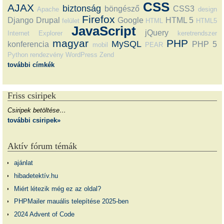
CSS
AJAX
biztonság
böngésző
CSS3
Apache
design
Firefox
Django
Drupal
Google
HTML 5
felület
HTML
HTML5
JavaScript
jQuery
Internet Explorer
keretrendszer
magyar
PHP
MySQL
konferencia
PHP 5
mobil
PEAR
Python
rendezvény
WordPress
Zend
további címkék
Friss csiripek
Csiripek betöltése…
további csiripek»
Aktív fórum témák
ajánlat
hibadetektív.hu
Miért létezik még ez az oldal?
PHPMailer mauális telepítése 2025-ben
2024 Advent of Code