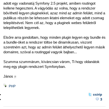
adott egy vadonatúj Symfony 2.5 projekt, amiben routingot
kellene hegeszteni. A vágyódás az volna, hogy a rendszer
bővíthető legyen pluginekkel, azaz mind az admin felület, mind a
publikus részén be lehessen iktatni elemeket egy adott csomag
telepítésével. Nem cél az, hogy a pluginek webes felületről
telepíthetőek legyenek.
Elsőre arra gondoltam, hogy minden plugin legyen egy bundle és
a bundle-öket a rendszer töltse be dinamikusan, viszont
szeretném azt, hogy az admin felület áthelyezhető legyen másik
domainre, szóval a routinggal vagyok bajban...
Szumma szummárum, kíváncsian várom, Ti hogy oldanátok
meg egy plugin rendszert Symfonyban.
János
■
PHP
csirip
3