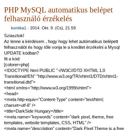
PHP MySQL automatikus belépet
felhasználó érzékelés
kontika1
·
2014. Okt. 9. (Cs), 21.59
Sziasztok!
Az lenne a kérdésem , hogy hogy lehet autómatikus belépett
felhasználót és hogy tőle vonja le a kreditet érzékelni a Mysql
UPDATE kódban?
Itt a kód:
[colorer=php]
<!DOCTYPE html PUBLIC "-//W3C//DTD XHTML 1.0
Transitional//EN" "http://www.w3.org/TR/xhtml1/DTD/xhtml1-
transitional.dtd">
<html xmlns="http://www.w3.org/1999/xhtml">
<head>
<meta http-equiv="Content-Type" content="text/html;
charset=utf-8" />
<title>DarkSide Hungary</title>
<meta name="keywords" content="dark pixel, theme, free
templates, website templates, CSS, HTML" />
<meta name="description" content="Dark Pixel Theme is a free