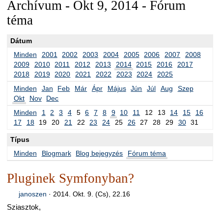
Archívum - Okt 9, 2014 - Fórum
téma
Dátum
Minden
2001
2002
2003
2004
2005
2006
2007
2008
2009
2010
2011
2012
2013
2014
2015
2016
2017
2018
2019
2020
2021
2022
2023
2024
2025
Minden
Jan
Feb
Már
Ápr
Május
Jún
Júl
Aug
Szep
Okt
Nov
Dec
Minden
1
2
3
4
5
6
7
8
9
10
11
12
13
14
15
16
17
18
19
20
21
22
23
24
25
26
27
28
29
30
31
Típus
Minden
Blogmark
Blog bejegyzés
Fórum téma
Pluginek Symfonyban?
janoszen
·
2014. Okt. 9. (Cs), 22.16
Sziasztok,