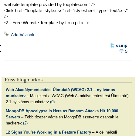
website template provided by tooplate.com" />
<link href="tooplate_style.css" rel="stylesheet" type="text/css"
/>
<!-- Free Website Template by t o o p l a t e .
Adatbázisok
csirip
5
Friss blogmarkok
Web Akadálymentesítési Útmutató (WCAG) 2.1 – nyilvános
munkaterv
– Megjelent a WCAG (Web Akadálymentesítési Útmutató)
2.1 nyilvános munkaterv
(0)
MongoDB Apocalypse Is Here as Ransom Attacks Hit 10,000
Servers
– Több tízezer védtelen MongoDB szerverre csaptak le
hackerek
(2)
12 Signs You’re Working in a Feature Factory
– A cél nélküli