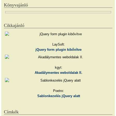
Könyvajánló
Cikkajánló
LaySoft:
jQuery form plugin kibővítve
kgyt:
Akadálymentes weboldalak II.
Poetro:
Sablonkezelés jQuery alatt
Címkék