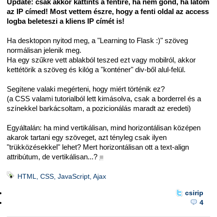
Update: csak akkor kattints a fentire, ha nem gond, ha látom
az IP címed! Most vettem észre, hogy a fenti oldal az access
logba beleteszi a kliens IP címét is!
Ha desktopon nyitod meg, a "Learning to Flask :)" szöveg
normálisan jelenik meg.
Ha egy szűkre vett ablakból teszed ezt vagy mobilról, akkor
kettétörik a szöveg és kilóg a "konténer" div-ből alul-felül.
Segítene valaki megérteni, hogy miért történik ez?
(a CSS valami tutorialból lett kimásolva, csak a borderrel és a
színekkel barkácsoltam, a pozicionálás maradt az eredeti)
Egyáltalán: ha mind vertikálisan, mind horizontálisan középen
akarok tartani egy szöveget, azt tényleg csak ilyen
"trükközésekkel" lehet? Mert horizontálisan ott a text-align
attribútum, de vertikálisan...?
■
HTML, CSS, JavaScript, Ajax
csirip
4