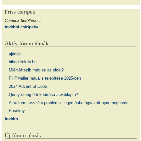
Friss csiripek
Csiripek betöltése…
további csiripek»
Aktív fórum témák
ajánlat
hibadetektív.hu
Miért létezik még ez az oldal?
PHPMailer mauális telepítése 2025-ben
2024 Advent of Code
Query string érték kiírása a weblapra?
Ajax form kezelési probléma - egymásba ágyazott ajax meghívás
Passkey
tovább
Új fórum témák