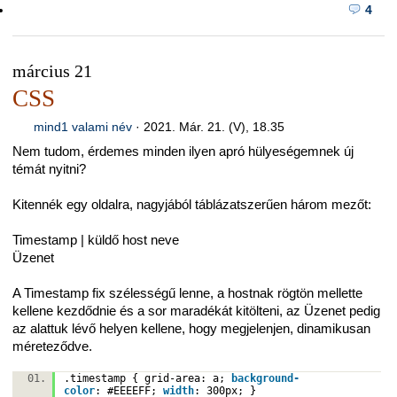
4
március 21
CSS
mind1 valami név
·
2021. Már. 21. (V), 18.35
Nem tudom, érdemes minden ilyen apró hülyeségemnek új
témát nyitni?
Kitennék egy oldalra, nagyjából táblázatszerűen három mezőt:
Timestamp | küldő host neve
Üzenet
A Timestamp fix szélességű lenne, a hostnak rögtön mellette
kellene kezdődnie és a sor maradékát kitölteni, az Üzenet pedig
az alattuk lévő helyen kellene, hogy megjelenjen, dinamikusan
méreteződve.
.timestamp { grid-area: a;
background-
color
:
#EEEEFF
;
width
:
300px
; }