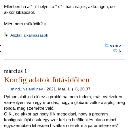
Ellenben ha a "-h" helyett a "-s"-t használjuk, akkor igen, de
akkor kikapcsol.
Miért nem működik?
■
Asztali alkalmazások
csirip
6
március 1
Konfig adatok futásidőben
mind1 valami név
·
2021. Már. 1. (H), 20.37
Python alatt jött elő ez a probléma, nem tudom, más nyelveken
van-e ilyen: van egy mondás, hogy a globális változó a pfuj, meg
ronda, meg szemétre való.
O.K., de akkor azt hogy illik megoldani, hogy a program
konfigurációját csak egyszer kelljen betölteni és utána minél
egyszerűbben lehessen hivatkozni ezekre a paraméterekre?