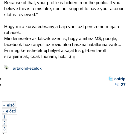
Because of that, your profile is hidden from the public. If you
believe this is a mistake, contact support to have your account
status reviewed."
Hogy mi a kurva édesanyja baja van, azt persze nem írja a
rohadék.
Mindenesetre az látszik ezen is, hogy amihez M$, google,
facebook hozzányúl, az rövid úton használhatatlanná válik...
Én meg kereshetek új helyet a saját kis git-ben tárolt
szarjaimnak, csak tudnám, hol... :(
■
Tartalomkezelők
csirip
27
« első
‹ előző
1
2
3