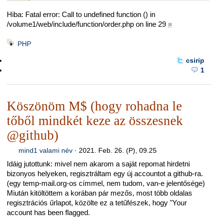
Hiba: Fatal error: Call to undefined function () in
/volume1/web/include/function/order.php on line 29
■
PHP
csirip
1
Köszönöm M$ (hogy rohadna le
tőből mindkét keze az összesnek
@github)
mind1 valami név
·
2021. Feb. 26. (P), 09.25
Idáig jutottunk: mivel nem akarom a saját repomat hirdetni
bizonyos helyeken, regisztráltam egy új accountot a github-ra.
(egy temp-mail.org-os címmel, nem tudom, van-e jelentősége)
Miután kitöltöttem a korában pár mezős, most több oldalas
regisztrációs űrlapot, közölte ez a tetűfészek, hogy "Your
account has been flagged.