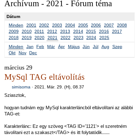
Archívum - 2021 - Fórum téma
Dátum
Minden
2001
2002
2003
2004
2005
2006
2007
2008
2009
2010
2011
2012
2013
2014
2015
2016
2017
2018
2019
2020
2021
2022
2023
2024
2025
Minden
Jan
Feb
Már
Ápr
Május
Jún
Júl
Aug
Szep
Okt
Nov
Dec
március 29
MySql TAG eltávolítás
simisoma
·
2021. Már. 29. (H), 08.37
Sziasztok,
hogyan tudnám egy MySql karakterláncból eltávolítani az alábbi
TAG-et:
Karakterlánc: Ez egy szöveg <TAG ID='1121'> el szeretném
távolítani ezt a szakaszt</TAG> és itt folytatódik......