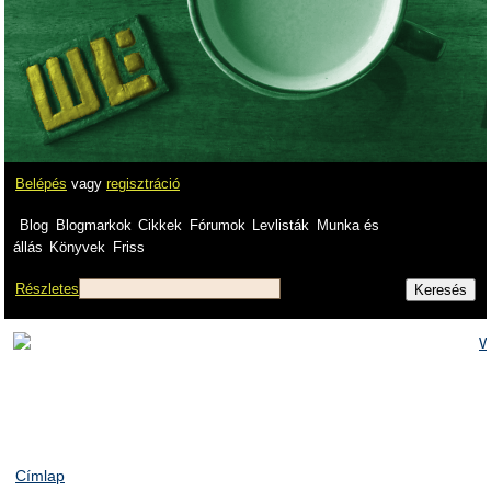
Belépés
vagy
regisztráció
Blog
Blogmarkok
Cikkek
Fórumok
Levlisták
Munka és
állás
Könyvek
Friss
Részletes
Címlap