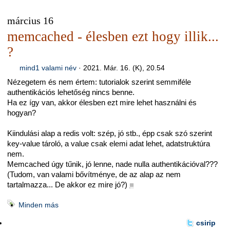
március 16
memcached - élesben ezt hogy illik...
?
mind1 valami név
·
2021. Már. 16. (K), 20.54
Nézegetem és nem értem: tutorialok szerint semmiféle
authentikációs lehetőség nincs benne.
Ha ez így van, akkor élesben ezt mire lehet használni és
hogyan?
Kiindulási alap a redis volt: szép, jó stb., épp csak szó szerint
key-value tároló, a value csak elemi adat lehet, adatstruktúra
nem.
Memcached úgy tűnik, jó lenne, nade nulla authentikációval???
(Tudom, van valami bővítménye, de az alap az nem
tartalmazza... De akkor ez mire jó?)
■
Minden más
csirip