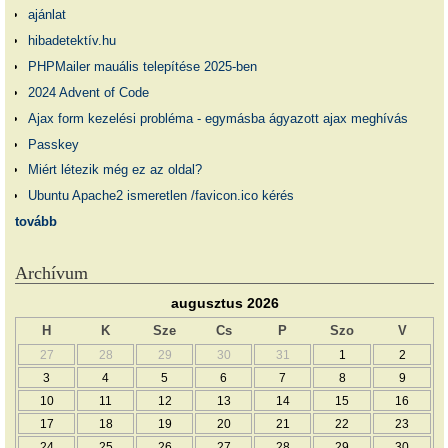
ajánlat
hibadetektív.hu
PHPMailer mauális telepítése 2025-ben
2024 Advent of Code
Ajax form kezelési probléma - egymásba ágyazott ajax meghívás
Passkey
Miért létezik még ez az oldal?
Ubuntu Apache2 ismeretlen /favicon.ico kérés
tovább
Archívum
augusztus 2026
H
K
Sze
Cs
P
Szo
V
27
28
29
30
31
1
2
3
4
5
6
7
8
9
10
11
12
13
14
15
16
17
18
19
20
21
22
23
24
25
26
27
28
29
30