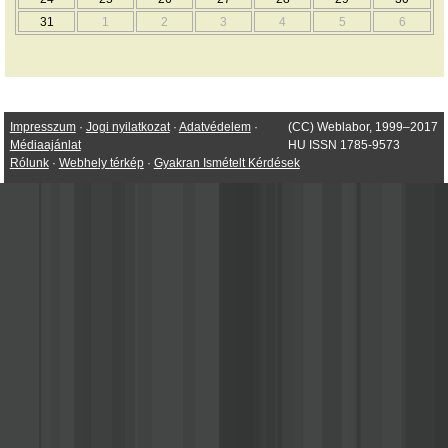
31
1
2
3
4
5
6
Impresszum
·
Jogi nyilatkozat
·
Adatvédelem
·
(CC) Weblabor, 1999–2017
Médiaajánlat
HU ISSN 1785-9573
Rólunk
·
Webhely térkép
·
Gyakran Ismételt Kérdések