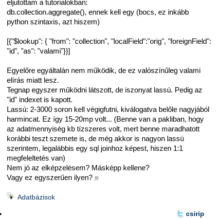
eljutottam a tutorialokban:
db.collection.aggregate(), ennek kell egy (bocs, ez inkább
python szintaxis, azt hiszem)
[{"$lookup": { "from": "collection", "localField":"orig", "foreignField":
"id", "as": "valami"}}]
Egyelőre egyáltalán nem működik, de ez valószínűleg valami
elírás miatt lesz.
Tegnap egyszer működni látszott, de iszonyat lassú. Pedig az
"id" indexet is kapott.
Lassú: 2-3000 soron kell végigfutni, kiválogatva belőle nagyjából
harmincat. Ez így 15-20mp volt... (Benne van a pakliban, hogy
az adatmennyiség kb tízszeres volt, mert benne maradhatott
korábbi teszt szemete is, de még akkor is nagyon lassú
szerintem, legalábbis egy sql joinhoz képest, hiszen 1:1
megfeleltetés van)
Nem jó az elképzelésem? Másképp kellene?
Vagy ez egyszerűen ilyen?
■
Adatbázisok
csirip