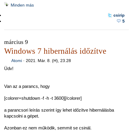
Minden más
csirip
5
március 9
Windows 7 hibernálás időzítve
Atomi
·
2021. Már. 8. (H), 23.28
Üdv!
Van az a parancs, hogy
[colorer=shutdown -f -h -t 3600][/colorer]
a parancsori leírás szerint így lehet időzítve hibernálásba
kapcsolni a gépet.
Azonban ez nem működik, semmit se csinál.