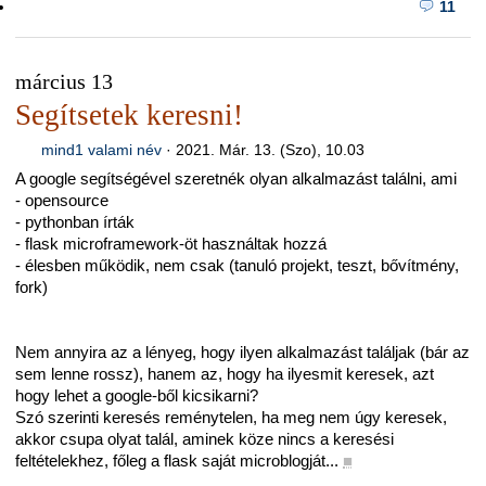
11
március 13
Segítsetek keresni!
mind1 valami név
·
2021. Már. 13. (Szo), 10.03
A google segítségével szeretnék olyan alkalmazást találni, ami
- opensource
- pythonban írták
- flask microframework-öt használtak hozzá
- élesben működik, nem csak (tanuló projekt, teszt, bővítmény,
fork)
Nem annyira az a lényeg, hogy ilyen alkalmazást találjak (bár az
sem lenne rossz), hanem az, hogy ha ilyesmit keresek, azt
hogy lehet a google-ből kicsikarni?
Szó szerinti keresés reménytelen, ha meg nem úgy keresek,
akkor csupa olyat talál, aminek köze nincs a keresési
feltételekhez, főleg a flask saját microblogját...
■