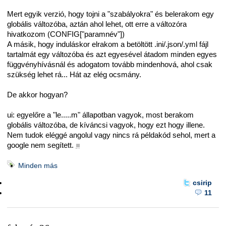
Mert egyik verzió, hogy tojni a "szabályokra" és belerakom egy
globális változóba, aztán ahol lehet, ott erre a változóra
hivatkozom (CONFIG["paramnév"])
A másik, hogy induláskor elrakom a betöltött .ini/.json/.yml fájl
tartalmát egy változóba és azt egyesével átadom minden egyes
függvényhívásnál és adogatom tovább mindenhová, ahol csak
szükség lehet rá... Hát az elég ocsmány.
De akkor hogyan?
ui: egyelőre a "le.....m" állapotban vagyok, most berakom
globális változóba, de kíváncsi vagyok, hogy ezt hogy illene.
Nem tudok eléggé angolul vagy nincs rá példakód sehol, mert a
google nem segített.
■
Minden más
csirip
11