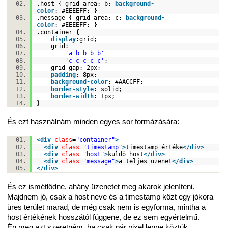
.host { grid-area: b;
background-
color
:
#EEEEFF
; }
.message { grid-area: c;
background-
color
:
#EEEEFF
; }
.container {
display
:grid;
grid:
'a b b b b'
'c c c c c'
;
grid-gap:
2px
;
padding
:
8px
;
background-color
:
#AACCFF
;
border-style
:
solid
;
border-width
:
1px
;
}
És ezt használnám minden egyes sor formázására:
<
div
class
=
"container"
>
<
div
class
=
"timestamp"
>
timestamp értéke
</
div
>
<
div
class
=
"host"
>
küldő host
</
div
>
<
div
class
=
"message"
>
a teljes üzenet
</
div
>
</
div
>
És ez ismétlődne, ahány üzenetet meg akarok jeleníteni.
Majdnem jó, csak a host neve és a timestamp közt egy jókora
üres terület marad, de még csak nem is egyforma, mintha a
host értékének hosszától függene, de ez sem egyértelmű.
Én meg azt szeretném, ha csak pár pixel lenne köztük.