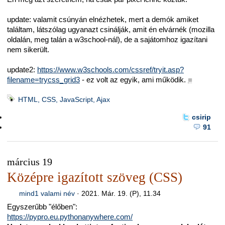
update: valamit csúnyán elnézhetek, mert a demók amiket
találtam, látszólag ugyanazt csinálják, amit én elvárnék (mozilla
oldalán, meg talán a w3school-nál), de a sajátomhoz igazítani
nem sikerült.
update2:
https://www.w3schools.com/cssref/tryit.asp?
filename=trycss_grid3
- ez volt az egyik, ami működik.
■
HTML, CSS, JavaScript, Ajax
csirip
91
március 19
Középre igazított szöveg (CSS)
mind1 valami név
·
2021. Már. 19. (P), 11.34
Egyszerűbb "élőben":
https://pypro.eu.pythonanywhere.com/