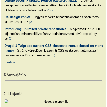
GitHub Security Update: Reused password attack
– Érdemes
bekapcsolni a kétfaktoros azonosítást, ha a GitHub jelszavunkat más
oldalakon is újra felhasználtuk
(17)
UX Design könyv
– Hogyan tervezz felhasználóbarát és szerethető
alkalmazásokat?
(0)
Introducing unlimited private repositories
– Megváltozik a GitHub
díjszabása: minden előfizetéshez korlátlan számú privát repository
jár
(0)
Drupal 8 Twig: add custom CSS classes to menus (based on menu
name)
– Saját elképzeléseink szerinti CSS osztályok (automatizált)
hozzáadása a Drupal 8 menüihez
(0)
tovább»
Könyvajánló
Cikkajánló