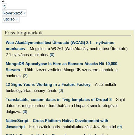
4
5
következő ›
utolsó »
Friss blogmarkok
Web Akadálymentesítési Útmutató (WCAG) 2.1 – nyilvános
munkaterv
– Megjelent a WCAG (Web Akadálymentesítési Útmutató)
2.1 nyilvános munkaterv
(0)
MongoDB Apocalypse Is Here as Ransom Attacks Hit 10,000
Servers
– Több tízezer védtelen MongoDB szerverre csaptak le
hackerek
(2)
12 Signs You’re Working in a Feature Factory
– A cél nélküli
funkciógyártás néhány tünete
(0)
Translatable, custom dates in Twig templates of Drupal 8
– Saját
dátumok megjelenítése, fordíthatóan a Drupal 8 smink rétegével
dolgozva
(0)
NativeScript – Cross-Platform Native Development with
Javascript
– Fejlesszünk natív mobilalkalmazást JavaScripttel
(0)