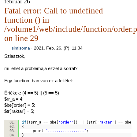
február 26
Fatal error: Call to undefined
function () in
/volume1/web/include/function/order.
on line 29
simisoma
·
2021. Feb. 26. (P), 11.34
Sziasztok,
mi lehet a problémája ezzel a sorral?
Egy function -ban van ez a feltétel:
Értékek: (4 == 5) || (5 == 5)
$rr_a = 4;
$be['order'] = 5;
$tr['raktar'] = 5;
if
((
$rr_a
==
$be
[
'order'
]) || (
$tr
[
'raktar'
] ==
$be
[
'
{
print
"................."
;
}