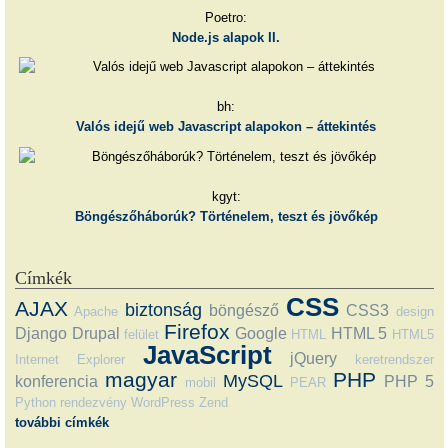
Poetro:
Node.js alapok II.
bh:
Valós idejű web Javascript alapokon – áttekintés
kgyt:
Böngészőháborúk? Történelem, teszt és jövőkép
Címkék
CSS
AJAX
biztonság
böngésző
CSS3
Apache
design
Firefox
Django
Drupal
Google
HTML 5
felület
HTML
HTML5
JavaScript
jQuery
Internet Explorer
keretrendszer
magyar
PHP
MySQL
konferencia
PHP 5
mobil
PEAR
Python
rendezvény
WordPress
Zend
további címkék