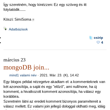
Így szeretném, hogy kinézzen: Ez egy szöveg és itt
folytatódik......
Köszi: SimiSoma
■
Adatbázisok
csirip
4
március 23
mongoDB join...
mind1 valami név
·
2021. Már. 23. (K), 14.42
Egy blogos példat nézegetve akadtam el: a kommenteknek van
két azonosítója, a saját és egy "előző", ami null/none, ha új
komment, a hivatkozott komment azonosítója, ha válasz egy
korábbira.
Szeretném látni az eredeti komment bizonyos paramétereit a
válasz mellett. Ez valami join jellegű dologgal oldható meg, idáig