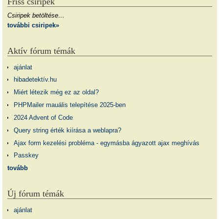
Friss csiripek
Csiripek betöltése…
további csiripek»
Aktív fórum témák
ajánlat
hibadetektív.hu
Miért létezik még ez az oldal?
PHPMailer mauális telepítése 2025-ben
2024 Advent of Code
Query string érték kiírása a weblapra?
Ajax form kezelési probléma - egymásba ágyazott ajax meghívás
Passkey
tovább
Új fórum témák
ajánlat