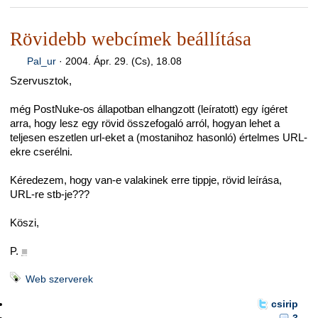
Rövidebb webcímek beállítása
Pal_ur
·
2004. Ápr. 29. (Cs), 18.08
Szervusztok,
még PostNuke-os állapotban elhangzott (leíratott) egy ígéret
arra, hogy lesz egy rövid összefogaló arról, hogyan lehet a
teljesen eszetlen url-eket a (mostanihoz hasonló) értelmes URL-
ekre cserélni.
Kéredezem, hogy van-e valakinek erre tippje, rövid leírása,
URL-re stb-je???
Köszi,
P.
■
Web szerverek
csirip
3