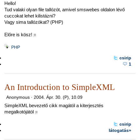
Hello!
Tud valaki olyan file tallózót, amivel smswebes oldalon lévő
cuccokat lehet kilistázni?
Vagy sima tallózókat? (PHP)
Előre is kösz!
■
PHP
csirip
1
An Introduction to SimpleXML
Anonymous ·
2004. Ápr. 30. (P), 10.09
SimpleXML bevezető cikk magától a kiterjesztés
megalkotójától
■
csirip
látogatás»