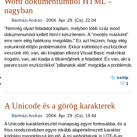
Word dokumentumból HTML -
nagyban
Bártházi András
·
2004. Ápr. 29. (Cs), 22.04
"Nemrég olyan feladatot kaptam, melyben több száz word
dokumenumból kellett html-t készítenem. A "mentés másként"
erre nem elég hatékony megoldás." Ez azt hiszem, hogy elég
sokunknál előjön problémaként. Ekkor különböző eszközöket
veszünk elő, van, aki kínjában elkezd Visual Basic makrókat
írogatni, van, aki kiadja a titkárnőjének a feladatot. És van, aki a
parancssori eszközökkel "pillanatok alatt" megoldja a problémát.
csirip
1
A Unicode és a görög karakterek
Bártházi András
·
2004. Ápr. 29. (Cs), 19.44
A Unicode karakterkészlet manapság egyre fontosabbá, és a
friss rendszerekben egyre inkább alapértelmezett karakter
kódolási megoldássá lép elő. A mi weboldalunk is UTF-8-as