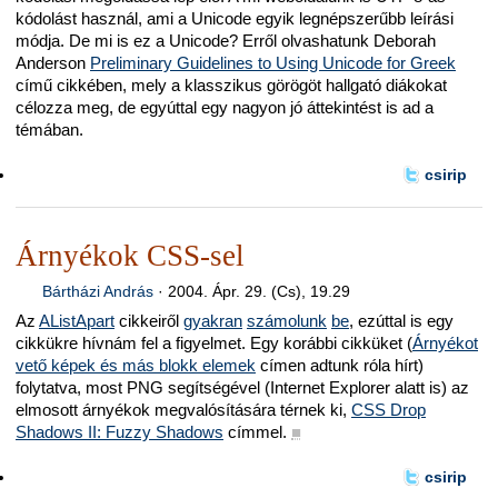
kódolást használ, ami a Unicode egyik legnépszerűbb leírási
módja. De mi is ez a Unicode? Erről olvashatunk Deborah
Anderson
Preliminary Guidelines to Using Unicode for Greek
című cikkében, mely a klasszikus görögöt hallgató diákokat
célozza meg, de egyúttal egy nagyon jó áttekintést is ad a
témában.
csirip
Árnyékok CSS-sel
Bártházi András
·
2004. Ápr. 29. (Cs), 19.29
Az
AListApart
cikkeiről
gyakran
számolunk
be
, ezúttal is egy
cikkükre hívnám fel a figyelmet. Egy korábbi cikküket (
Árnyékot
vető képek és más blokk elemek
címen adtunk róla hírt)
folytatva, most PNG segítségével (Internet Explorer alatt is) az
elmosott árnyékok megvalósítására térnek ki,
CSS Drop
Shadows II: Fuzzy Shadows
címmel.
■
csirip