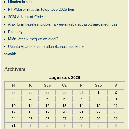
hibadetektív.hu
PHPMailer mauális telepítése 2025-ben
2024 Advent of Code
Ajax form kezelési probléma - egymásba ágyazott ajax meghívás
Passkey
Miért létezik még ez az oldal?
Ubuntu Apache2 ismeretlen /favicon.ico kérés
tovább
Archívum
augusztus 2026
H
K
Sze
Cs
P
Szo
V
27
28
29
30
31
1
2
3
4
5
6
7
8
9
10
11
12
13
14
15
16
17
18
19
20
21
22
23
24
25
26
27
28
29
30
31
1
2
3
4
5
6