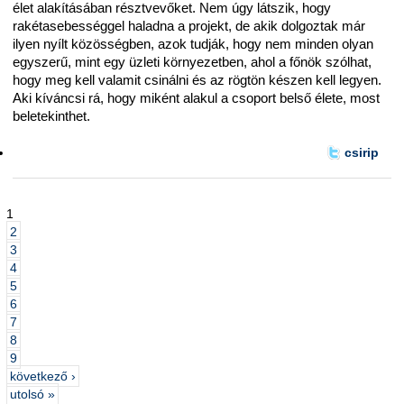
élet alakításában résztvevőket. Nem úgy látszik, hogy
rakétasebességgel haladna a projekt, de akik dolgoztak már
ilyen nyílt közösségben, azok tudják, hogy nem minden olyan
egyszerű, mint egy üzleti környezetben, ahol a főnök szólhat,
hogy meg kell valamit csinálni és az rögtön készen kell legyen.
Aki kíváncsi rá, hogy miként alakul a csoport belső élete, most
beletekinthet.
csirip
1
2
3
4
5
6
7
8
9
következő ›
utolsó »