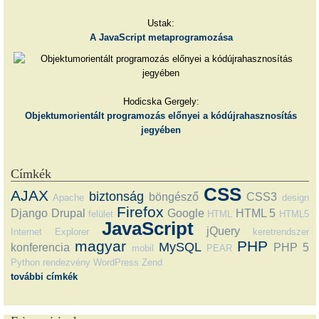
Ustak:
A JavaScript metaprogramozása
Hodicska Gergely:
Objektumorientált programozás előnyei a kódújrahasznosítás
jegyében
Címkék
CSS
AJAX
biztonság
böngésző
CSS3
Apache
design
Firefox
Django
Drupal
Google
HTML 5
felület
HTML
HTML5
JavaScript
jQuery
Internet Explorer
keretrendszer
magyar
PHP
MySQL
konferencia
PHP 5
mobil
PEAR
Python
rendezvény
WordPress
Zend
további címkék