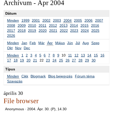
Archívum - Ápr 2004
Dátum
Minden
1999
2001
2002
2003
2004
2005
2006
2007
2008
2009
2010
2011
2012
2013
2014
2015
2016
2017
2018
2019
2020
2021
2022
2023
2024
2025
2026
Minden
Jan
Feb
Már
Ápr
Május
Jún
Júl
Aug
Szep
Okt
Nov
Dec
Minden
1
2
3
4
5
6
7
8
9
10
11
12
13
14
15
16
17
18
19
20
21
22
23
24
25
26
27
28
29
30
Típus
Minden
Cikk
Blogmark
Blog bejegyzés
Fórum téma
Szavazás
április 30
File browser
Anonymous ·
2004. Ápr. 30. (P), 14.30