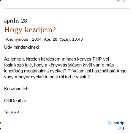
április 28
Hogy kezdjem?
Anonymous ·
2004. Ápr. 28. (Sze), 13.43
Üdv mindenkinek!
Az lenne a hirtelen kérdésem minden kedves PHP-vel
foglalkozó felé, hogy a könyvvásárláson kívül van-e más
lehetőség megtanulni a nyelvet? Pl:Valami jól használható Angol
vagy magyar nyelvű tutorial-ról tud-e valaki?
Köszönettel:
OldDeath
■
PHP
csirip
3