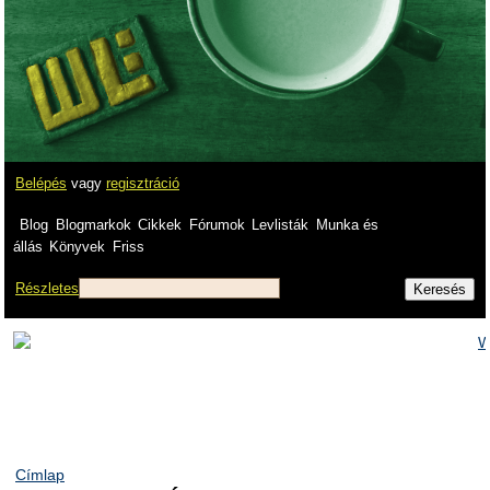
Belépés
vagy
regisztráció
Blog
Blogmarkok
Cikkek
Fórumok
Levlisták
Munka és
állás
Könyvek
Friss
Részletes
Címlap