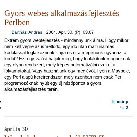
Gyors webes alkalmazásfejlesztés
Perlben
Bártházi András
·
2004. Ápr. 30. (P), 09.07
Extrém gyors webfejlesztés - mindannyiunk álma. Hogy mikor
nem kell végre az ismétlődő, egy idő után már unalmas
kódolással foglalkoznunk - újra és újra megírnunk ugyanazt a
kódot? Ezt úgy valósíthatjuk meg, hogy kialakítunk magunknak
egy olyan rendszert, mely képes automatizálni ezeket a
folyamatokat. Vagy használunk egy meglévőt. Ilyen a Maypole,
egy Perl alapú keretrendszer, mely azonban nem csak Perl
programozóknak nyújt egy új nézőpontot a gyors
alkalmazásfejlesztés terén.
csirip
3
április 30