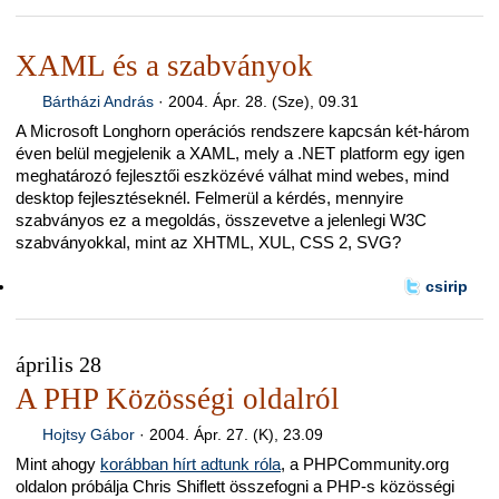
XAML és a szabványok
Bártházi András
·
2004. Ápr. 28. (Sze), 09.31
A Microsoft Longhorn operációs rendszere kapcsán két-három
éven belül megjelenik a XAML, mely a .NET platform egy igen
meghatározó fejlesztői eszközévé válhat mind webes, mind
desktop fejlesztéseknél. Felmerül a kérdés, mennyire
szabványos ez a megoldás, összevetve a jelenlegi W3C
szabványokkal, mint az XHTML, XUL, CSS 2, SVG?
csirip
április 28
A PHP Közösségi oldalról
Hojtsy Gábor
·
2004. Ápr. 27. (K), 23.09
Mint ahogy
korábban hírt adtunk róla
, a PHPCommunity.org
oldalon próbálja Chris Shiflett összefogni a PHP-s közösségi