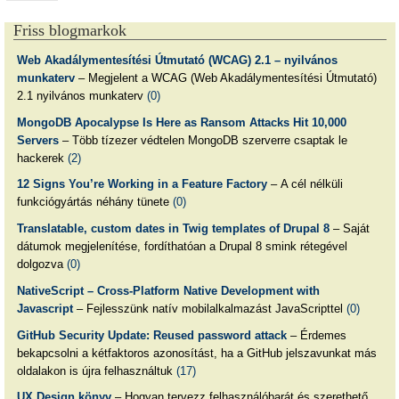
Friss blogmarkok
Web Akadálymentesítési Útmutató (WCAG) 2.1 – nyilvános
munkaterv
– Megjelent a WCAG (Web Akadálymentesítési Útmutató)
2.1 nyilvános munkaterv
(0)
MongoDB Apocalypse Is Here as Ransom Attacks Hit 10,000
Servers
– Több tízezer védtelen MongoDB szerverre csaptak le
hackerek
(2)
12 Signs You’re Working in a Feature Factory
– A cél nélküli
funkciógyártás néhány tünete
(0)
Translatable, custom dates in Twig templates of Drupal 8
– Saját
dátumok megjelenítése, fordíthatóan a Drupal 8 smink rétegével
dolgozva
(0)
NativeScript – Cross-Platform Native Development with
Javascript
– Fejlesszünk natív mobilalkalmazást JavaScripttel
(0)
GitHub Security Update: Reused password attack
– Érdemes
bekapcsolni a kétfaktoros azonosítást, ha a GitHub jelszavunkat más
oldalakon is újra felhasználtuk
(17)
UX Design könyv
– Hogyan tervezz felhasználóbarát és szerethető