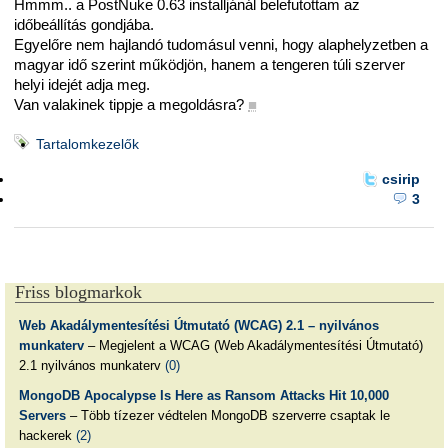
Hmmm.. a PostNuke 0.63 installjánál belefutottam az
időbeállítás gondjába.
Egyelőre nem hajlandó tudomásul venni, hogy alaphelyzetben a
magyar idő szerint működjön, hanem a tengeren túli szerver
helyi idejét adja meg.
Van valakinek tippje a megoldásra?
■
Tartalomkezelők
csirip
3
Friss blogmarkok
Web Akadálymentesítési Útmutató (WCAG) 2.1 – nyilvános
munkaterv
– Megjelent a WCAG (Web Akadálymentesítési Útmutató)
2.1 nyilvános munkaterv
(0)
MongoDB Apocalypse Is Here as Ransom Attacks Hit 10,000
Servers
– Több tízezer védtelen MongoDB szerverre csaptak le
hackerek
(2)