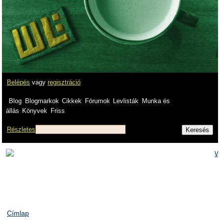
Belépés
vagy
regisztráció
Blog
Blogmarkok
Cikkek
Fórumok
Levlisták
Munka és
állás
Könyvek
Friss
Részletes
Címlap