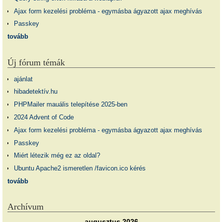
Ajax form kezelési probléma - egymásba ágyazott ajax meghívás
Passkey
tovább
Új fórum témák
ajánlat
hibadetektív.hu
PHPMailer mauális telepítése 2025-ben
2024 Advent of Code
Ajax form kezelési probléma - egymásba ágyazott ajax meghívás
Passkey
Miért létezik még ez az oldal?
Ubuntu Apache2 ismeretlen /favicon.ico kérés
tovább
Archívum
augusztus 2026