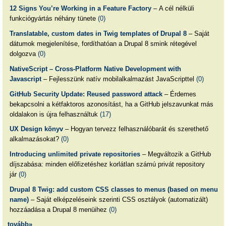
12 Signs You’re Working in a Feature Factory
– A cél nélküli
funkciógyártás néhány tünete
(0)
Translatable, custom dates in Twig templates of Drupal 8
– Saját
dátumok megjelenítése, fordíthatóan a Drupal 8 smink rétegével
dolgozva
(0)
NativeScript – Cross-Platform Native Development with
Javascript
– Fejlesszünk natív mobilalkalmazást JavaScripttel
(0)
GitHub Security Update: Reused password attack
– Érdemes
bekapcsolni a kétfaktoros azonosítást, ha a GitHub jelszavunkat más
oldalakon is újra felhasználtuk
(17)
UX Design könyv
– Hogyan tervezz felhasználóbarát és szerethető
alkalmazásokat?
(0)
Introducing unlimited private repositories
– Megváltozik a GitHub
díjszabása: minden előfizetéshez korlátlan számú privát repository
jár
(0)
Drupal 8 Twig: add custom CSS classes to menus (based on menu
name)
– Saját elképzeléseink szerinti CSS osztályok (automatizált)
hozzáadása a Drupal 8 menüihez
(0)
tovább»