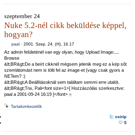
szeptember 24
Nuke 5.2-nél cikk beküldése képpel,
hogyan?
paal
·
2001. Szep. 24. (H), 16.17
Az admin felületénél van egy olyan, hogy Upload Image:....
Browse
&lt;BR&gt;De a beírt cikknél mégsem jelenik meg ez a kép sőt
szemlátomást nem is tölti fel az image-et (vagy csak gyors a
NETem? :)
&lt;BR&gt;A Beállításoknál sem találtam semmi erre utalót.
&lt;BR&gt;Tnx, Pali<font size=1>[ Hozzászólás szerkesztve:
paal a 2001-09-24 16:19 ]</font>
■
Tartalomkezelők
csirip
5