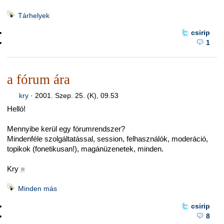
Tárhelyek
csirip
1
a fórum ára
kry
·
2001. Szep. 25. (K), 09.53
Helló!
Mennyibe kerül egy fórumrendszer?
Mindenféle szolgáltatással, session, felhasználók, moderáció,
topikok (fonetikusan!), magánüzenetek, minden.
Kry
■
Minden más
csirip
8