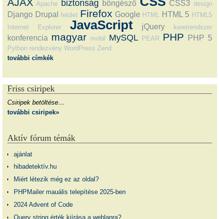
CSS
AJAX
biztonság
böngésző
CSS3
Apache
design
Firefox
Django
Drupal
Google
HTML 5
felület
HTML
HTML5
JavaScript
jQuery
Internet Explorer
keretrendszer
magyar
PHP
MySQL
konferencia
PHP 5
mobil
PEAR
Python
rendezvény
WordPress
Zend
további címkék
Friss csiripek
Csiripek betöltése…
további csiripek»
Aktív fórum témák
ajánlat
hibadetektív.hu
Miért létezik még ez az oldal?
PHPMailer mauális telepítése 2025-ben
2024 Advent of Code
Query string érték kiírása a weblapra?