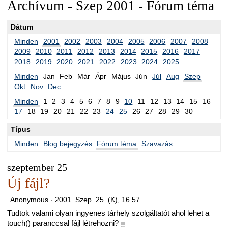
Archívum - Szep 2001 - Fórum téma
Dátum
Minden
2001
2002
2003
2004
2005
2006
2007
2008
2009
2010
2011
2012
2013
2014
2015
2016
2017
2018
2019
2020
2021
2022
2023
2024
2025
Minden
Jan
Feb
Már
Ápr
Május
Jún
Júl
Aug
Szep
Okt
Nov
Dec
Minden
1
2
3
4
5
6
7
8
9
10
11
12
13
14
15
16
17
18
19
20
21
22
23
24
25
26
27
28
29
30
Típus
Minden
Blog bejegyzés
Fórum téma
Szavazás
szeptember 25
Új fájl?
Anonymous ·
2001. Szep. 25. (K), 16.57
Tudtok valami olyan ingyenes tárhely szolgáltatót ahol lehet a
touch() paranccsal fájl létrehozni?
■