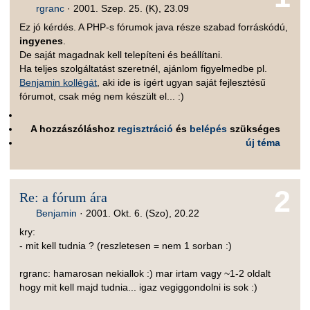
rgranc
·
2001. Szep. 25. (K), 23.09
Ez jó kérdés. A PHP-s fórumok java része szabad forráskódú,
ingyenes
.
De saját magadnak kell telepíteni és beállítani.
Ha teljes szolgáltatást szeretnél, ajánlom figyelmedbe pl.
Benjamin kollégát
, aki ide is ígért ugyan saját fejlesztésű
fórumot, csak még nem készült el... :)
A hozzászóláshoz
regisztráció
és
belépés
szükséges
új téma
2
Re: a fórum ára
Benjamin
·
2001. Okt. 6. (Szo), 20.22
kry:
- mit kell tudnia ? (reszletesen = nem 1 sorban :)
rgranc: hamarosan nekiallok :) mar irtam vagy ~1-2 oldalt
hogy mit kell majd tudnia... igaz vegiggondolni is sok :)