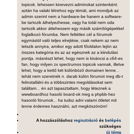
topicok. lehessen kinevezni adminokat szintenként.
aztán ha valaki létrehoz egy témát, ami mondjuk az
admin szerint nem a hardware-be hanem a software-
be tartozik áthelyezhesse, vagy ha totál nem oda
tartozik akkor áttehessem egy másik számítógépekkel
foglalkozó fórumba. Nem feltétlen cél a fórumok
egymástól való teljes elrejtése, csak nekem az nem
tetszik annyira, amikor egy adott főoldalon lejön az
összes kategória és az az egésznek az a kiindulási
pontja. másrészt lehet, hogy nem is kiváncsi a c64-es
fan, hogy milyen zx spectrumos topicok vannak, illetve
lehet, hogy a kettő két különböző domainen lenne...
tehát nem szeretnék n. darab külön fórumot meg db-t
felinstallálni és a többszintes megoldásokat sem
találtam... én azt tapasztaltam, hogy léteznek a
wwwboardhoz hasoló board-ok meg a phpbb-hez
hasonló fórumok... ha tudsz adni valami ötletet mit
lenne érdemes használni, azt megköszönöm!
A hozzászóláshoz
regisztráció
és
belépés
szükséges
új téma