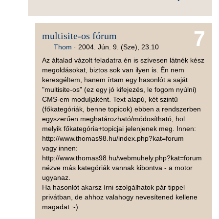
7
multisite-os fórum
Thom
·
2004. Jún. 9. (Sze), 23.10
Az általad vázolt feladatra én is szívesen látnék kész
megoldásokat, biztos sok van ilyen is. Én nem
keresgéltem, hanem írtam egy hasonlót a saját
"multisite-os" (ez egy jó kifejezés, le fogom nyúlni)
CMS-em moduljaként. Text alapú, két szintű
(főkategóriák, benne topicok) ebben a rendszerben
egyszerűen meghatározható/módosítható, hol
melyik főkategória+topicjai jelenjenek meg. Innen:
http://www.thomas98.hu/index.php?kat=forum
vagy innen:
http://www.thomas98.hu/webmuhely.php?kat=forum
nézve más kategóriák vannak kibontva - a motor
ugyanaz.
Ha hasonlót akarsz írni szolgálhatok pár tippel
privátban, de ahhoz valahogy nevesítened kellene
magadat :-)