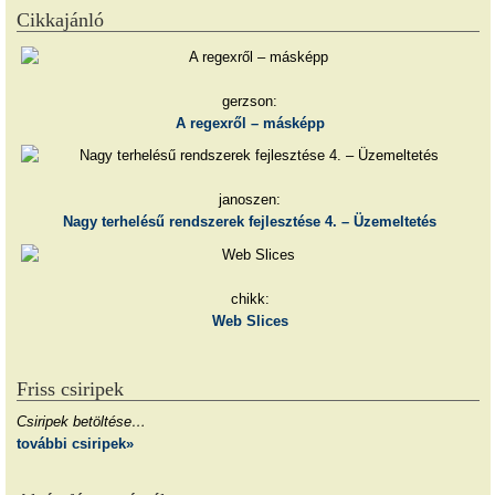
Cikkajánló
gerzson:
A regexről – másképp
janoszen:
Nagy terhelésű rendszerek fejlesztése 4. – Üzemeltetés
chikk:
Web Slices
Friss csiripek
Csiripek betöltése…
további csiripek»