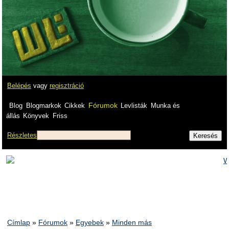
Belépés
vagy
regisztráció
Fórumok
Blog
Blogmarkok
Cikkek
Levlisták
Munka és
állás
Könyvek
Friss
Részletes
Címlap
»
Fórumok
»
Egyebek
»
Minden más