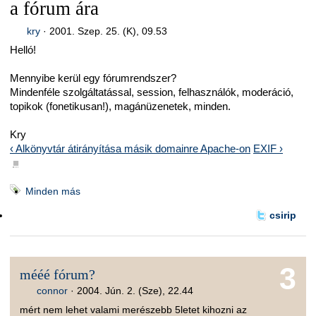
a fórum ára
kry
·
2001. Szep. 25. (K), 09.53
Helló!
Mennyibe kerül egy fórumrendszer?
Mindenféle szolgáltatással, session, felhasználók, moderáció,
topikok (fonetikusan!), magánüzenetek, minden.
Kry
‹ Alkönyvtár átirányítása másik domainre Apache-on
EXIF ›
■
Minden más
csirip
3
mééé fórum?
connor
·
2004. Jún. 2. (Sze), 22.44
mért nem lehet valami merészebb 5letet kihozni az