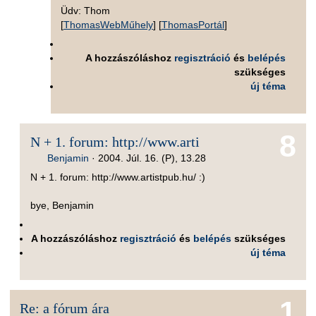
Üdv: Thom
[
ThomasWebMűhely
] [
ThomasPortál
]
A hozzászóláshoz
regisztráció
és
belépés
szükséges
új téma
8
N + 1. forum: http://www.arti
Benjamin
·
2004. Júl. 16. (P), 13.28
N + 1. forum: http://www.artistpub.hu/ :)
bye, Benjamin
A hozzászóláshoz
regisztráció
és
belépés
szükséges
új téma
1
Re: a fórum ára