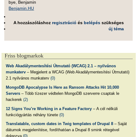
bye, Benjamin
Benjamin.HU
A hozzászóláshoz
regisztráció
és
belépés
szükséges
új téma
Friss blogmarkok
Web Akadálymentesítési Útmutató (WCAG) 2.1 – nyilvános
munkaterv
– Megjelent a WCAG (Web Akadálymentesítési Útmutató)
2.1 nyilvános munkaterv
(0)
MongoDB Apocalypse Is Here as Ransom Attacks Hit 10,000
Servers
– Több tízezer védtelen MongoDB szerverre csaptak le
hackerek
(2)
12 Signs You’re Working in a Feature Factory
– A cél nélküli
funkciógyártás néhány tünete
(0)
Translatable, custom dates in Twig templates of Drupal 8
– Saját
dátumok megjelenítése, fordíthatóan a Drupal 8 smink rétegével
dolgozva
(0)