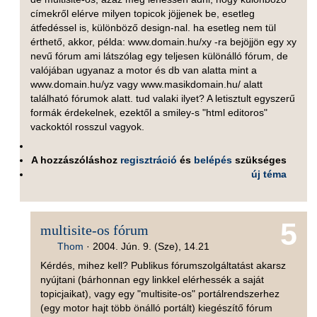
címekről elérve milyen topicok jöjjenek be, esetleg
átfedéssel is, különböző design-nal. ha esetleg nem tül
érthető, akkor, példa: www.domain.hu/xy -ra bejöjjön egy xy
nevű fórum ami látszólag egy teljesen különálló fórum, de
valójában ugyanaz a motor és db van alatta mint a
www.domain.hu/yz vagy www.masikdomain.hu/ alatt
található fórumok alatt. tud valaki ilyet? A letisztult egyszerű
formák érdekelnek, ezektől a smiley-s "html editoros"
vackoktól rosszul vagyok.
A hozzászóláshoz
regisztráció
és
belépés
szükséges
új téma
5
multisite-os fórum
Thom
·
2004. Jún. 9. (Sze), 14.21
Kérdés, mihez kell? Publikus fórumszolgáltatást akarsz
nyújtani (bárhonnan egy linkkel elérhessék a saját
topicjaikat), vagy egy "multisite-os" portálrendszerhez
(egy motor hajt több önálló portált) kiegészítő fórum