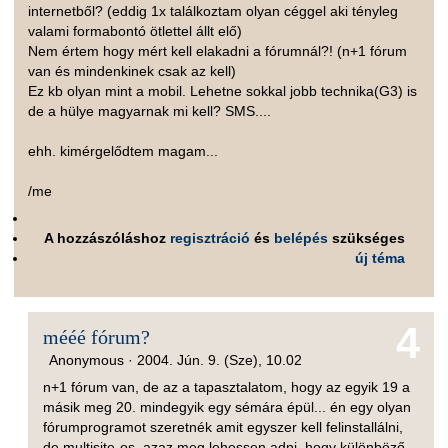
internetből? (eddig 1x találkoztam olyan céggel aki tényleg
valami formabontó ötlettel állt elő)
Nem értem hogy mért kell elakadni a fórumnál?! (n+1 fórum
van és mindenkinek csak az kell)
Ez kb olyan mint a mobil. Lehetne sokkal jobb technika(G3) is
de a hülye magyarnak mi kell? SMS....
ehh. kimérgelődtem magam...
/me
A hozzászóláshoz
regisztráció
és
belépés
szükséges
új téma
4
mééé fórum?
Anonymous ·
2004. Jún. 9. (Sze), 10.02
n+1 fórum van, de az a tapasztalatom, hogy az egyik 19 a
másik meg 20. mindegyik egy sémára épül... én egy olyan
fórumprogramot szeretnék amit egyszer kell felinstallálni,
de multisite-os, azaz meg lehessen adni, hogy különböző