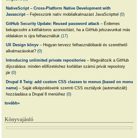
NativeScript – Cross-Platform Native Development with
Javascript
– Fejlesszünk natív mobilalkalmazást JavaScripttel
(0)
GitHub Security Update: Reused password attack
– Érdemes
bekapcsolni a kétfaktoros azonosítást, ha a GitHub jelszavunkat más
oldalakon is újra felhasználtuk
(17)
UX Design könyv
– Hogyan tervezz felhasználóbarát és szerethető
alkalmazásokat?
(0)
Introducing unlimited private repositories
– Megváltozik a GitHub
díjszabása: minden előfizetéshez korlátlan számú privát repository
jár
(0)
Drupal 8 Twig: add custom CSS classes to menus (based on menu
name)
– Saját elképzeléseink szerinti CSS osztályok (automatizált)
hozzáadása a Drupal 8 menüihez
(0)
tovább»
Könyvajánló