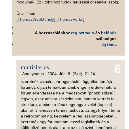
modulnak. Ez utóbbihoz tudok tervezési ötletekkel szolg.
Üdv: Thom
[
ThomasWebMűhely
] [
ThomasPortál
]
A hozzászóláshoz
regisztráció
és
belépés
szükséges
új téma
6
multisite-os
Anonymous ·
2004. Jún. 9. (Sze), 21.24
szeretnék csinálni pár egymástól független témájú
fórumot, olyan témákban amik engem érdekelnek. a
fórum elrendezése ne a megszokott "phpbb stílusú"
legyen, azaz amikor két szint van, hanem korrekt fa-
struktúra, amiben a fának egy-egy levelét (topicot)
akár át is lehessen tenni máshová. az egyik ilyen téma
a retrocomputing, kedvelem a régi számítógépeket...
szeretnék egy fórumot ami ezzel foglalkozik és a
különböző gépek alatt, ami az első szint, lennének a