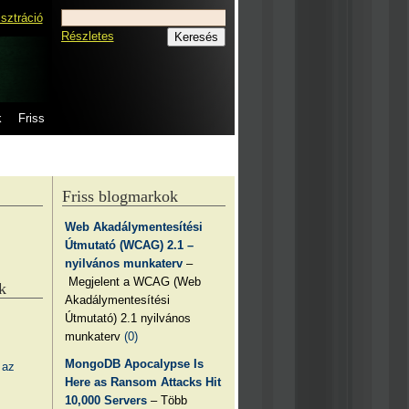
isztráció
Részletes
k
Friss
Friss blogmarkok
Web Akadálymentesítési
Útmutató (WCAG) 2.1 –
nyilvános munkaterv
–
Megjelent a WCAG (Web
k
Akadálymentesítési
Útmutató) 2.1 nyilvános
munkaterv
(0)
MongoDB Apocalypse Is
 az
Here as Ransom Attacks Hit
10,000 Servers
– Több