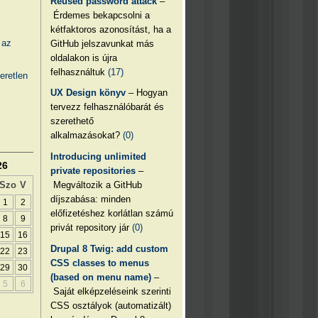
Reused password attack
–
Érdemes bekapcsolni a
kétfaktoros azonosítást, ha a
 az
GitHub jelszavunkat más
oldalakon is újra
felhasználtuk
(17)
eretlen
UX Design könyv
– Hogyan
tervezz felhasználóbarát és
szerethető
alkalmazásokat?
(0)
Introducing unlimited
26
private repositories
–
Megváltozik a GitHub
Szo
V
díjszabása: minden
1
2
előfizetéshez korlátlan számú
8
9
privát repository jár
(0)
15
16
Drupal 8 Twig: add custom
22
23
CSS classes to menus
29
30
(based on menu name)
–
5
6
Saját elképzeléseink szerinti
CSS osztályok (automatizált)