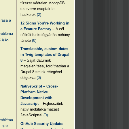
tízezer védtelen MongoDB
szerverre csaptak le
e
hackerek
(2)
írása a
12 Signs You’re Working in
a Feature Factory
– A cél
probléma
nélküli funkciógyártás néhány
 ajax
tünete
(0)
Translatable, custom dates
in Twig templates of Drupal
8
– Saját dátumok
megjelenítése, fordíthatóan a
Drupal 8 smink rétegével
dolgozva
(0)
NativeScript – Cross-
Platform Native
Development with
Javascript
– Fejlesszünk
natív mobilalkalmazást
e
JavaScripttel
(0)
probléma
GitHub Security Update:
 ajax