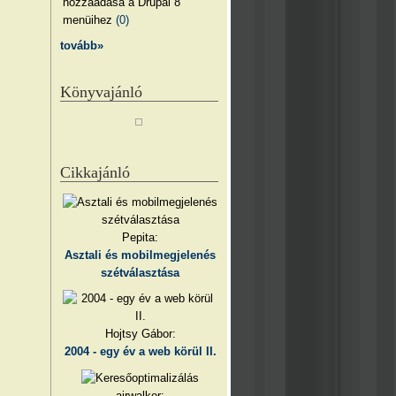
hozzáadása a Drupal 8
menüihez
(0)
tovább»
Könyvajánló
Cikkajánló
Pepita:
Asztali és mobilmegjelenés
szétválasztása
Hojtsy Gábor:
2004 - egy év a web körül II.
airwalker: