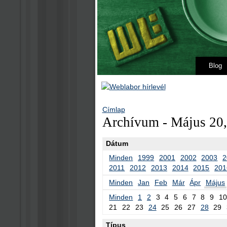
Blog
Címlap
Archívum - Május 20,
Dátum
Minden
1999
2001
2002
2003
2
2011
2012
2013
2014
2015
201
Minden
Jan
Feb
Már
Ápr
Május
Minden
1
2
3
4
5
6
7
8
9
10
21
22
23
24
25
26
27
28
29
Típus