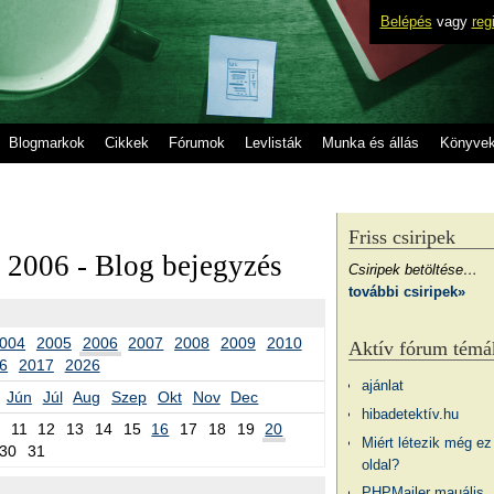
Belépés
vagy
reg
Blogmarkok
Cikkek
Fórumok
Levlisták
Munka és állás
Könyve
Friss csiripek
 2006 - Blog bejegyzés
Csiripek betöltése…
további csiripek»
004
2005
2006
2007
2008
2009
2010
Aktív fórum témá
6
2017
2026
ajánlat
Jún
Júl
Aug
Szep
Okt
Nov
Dec
hibadetektív.hu
11
12
13
14
15
16
17
18
19
20
Miért létezik még ez
30
31
oldal?
PHPMailer mauális