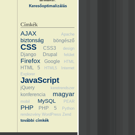
Keresőoptimalizálás
Címkék
AJAX
Apache
biztonság
böngésző
CSS
CSS3
design
Django
Drupal
felület
Firefox
Google
HTML
HTML 5
HTML5
Internet
Explorer
JavaScript
jQuery
keretrendszer
magyar
konferencia
MySQL
mobil
PEAR
PHP
PHP 5
Python
rendezvény
WordPress
Zend
további címkék