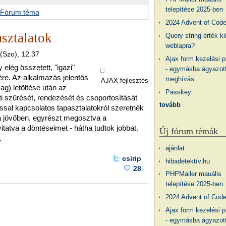
telepítése 2025-ben
Fórum téma
2024 Advent of Cod
asztalatok
Query string érték ki
weblapra?
 (Szo), 12.37
Ajax form kezelési 
elég összetett, "igazi"
- egymásba ágyazott
re. Az alkalmazás jelentős
meghívás
AJAX fejlesztés
g) letöltése után az
Passkey
 szűrését, rendezését és csoportosítását
tovább
ssal kapcsolatos tapasztalatokról szeretnék
a jövőben, egyrészt megosztva a
tatva a döntéseimet - hátha tudtok jobbat.
Új fórum témák
.
ajánlat
csirip
hibadetektív.hu
28
PHPMailer mauális
telepítése 2025-ben
2024 Advent of Cod
Ajax form kezelési 
- egymásba ágyazott