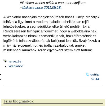
tökéletes webes példa a »suszter cipőjére«
–
@tikaszvince 2011.05.18.
A Weblabor hasábjain megjelenő írások hosszú ideje próbálják
felhívni a figyelmet a modern, haladó technikákban rejlő
lehetőségekre, a segítségükkel elkerülhető problémákra.
Rendszeresen felhívjuk a figyelmet, hogy a weboldalainknak,
webalkalmazásinknak szemantikusnak, hozzáférhetőnek és
legfőkébb felhasználóbarátnak kell(lene) lenniük. Szajkózzuk a
már-már elcsépelt írott és íratlan szabályokat, amiket
mindennapi munkánk során egyébként szem előtt tartunk.
tervezés
Weblabor
csirip
44
Friss blogmarkok