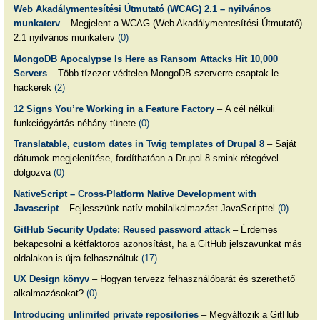
Web Akadálymentesítési Útmutató (WCAG) 2.1 – nyilvános
munkaterv
– Megjelent a WCAG (Web Akadálymentesítési Útmutató)
2.1 nyilvános munkaterv
(0)
MongoDB Apocalypse Is Here as Ransom Attacks Hit 10,000
Servers
– Több tízezer védtelen MongoDB szerverre csaptak le
hackerek
(2)
12 Signs You’re Working in a Feature Factory
– A cél nélküli
funkciógyártás néhány tünete
(0)
Translatable, custom dates in Twig templates of Drupal 8
– Saját
dátumok megjelenítése, fordíthatóan a Drupal 8 smink rétegével
dolgozva
(0)
NativeScript – Cross-Platform Native Development with
Javascript
– Fejlesszünk natív mobilalkalmazást JavaScripttel
(0)
GitHub Security Update: Reused password attack
– Érdemes
bekapcsolni a kétfaktoros azonosítást, ha a GitHub jelszavunkat más
oldalakon is újra felhasználtuk
(17)
UX Design könyv
– Hogyan tervezz felhasználóbarát és szerethető
alkalmazásokat?
(0)
Introducing unlimited private repositories
– Megváltozik a GitHub