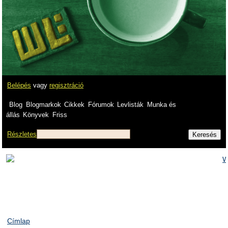
Belépés
vagy
regisztráció
Blog
Blogmarkok
Cikkek
Fórumok
Levlisták
Munka és
állás
Könyvek
Friss
Részletes
Címlap