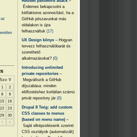
Reused password attack
–
Érdemes bekapcsolni a
kétfaktoros azonosítást, ha a
 az
GitHub jelszavunkat más
oldalakon is újra
felhasználtuk
(17)
eretlen
UX Design könyv
– Hogyan
tervezz felhasználóbarát és
szerethető
alkalmazásokat?
(0)
Introducing unlimited
26
private repositories
–
Megváltozik a GitHub
Szo
V
díjszabása: minden
1
2
előfizetéshez korlátlan számú
8
9
privát repository jár
(0)
15
16
Drupal 8 Twig: add custom
22
23
CSS classes to menus
29
30
(based on menu name)
–
5
6
Saját elképzeléseink szerinti
CSS osztályok (automatizált)