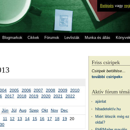
Belépés
vagy
reg
Blogmarkok
Cikkek
Fórumok
Levlisták
Munka és állás
Könyve
Friss csiripek
013
Csiripek betöltése…
további csiripek»
004
2005
2006
2007
2008
2009
2010
Aktív fórum témá
6
2017
2018
2019
2020
2021
2022
ajánlat
hibadetektív.hu
Jún
Júl
Aug
Szep
Okt
Nov
Dec
Miért létezik még ez
11
12
13
14
15
16
17
18
19
20
oldal?
30
PHPMailer mauális