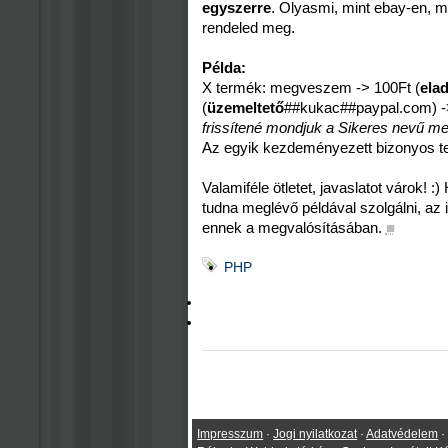
egyszerre
. Olyasmi, mint ebay-en, m
rendeled meg.
Példa:
X termék: megveszem -> 100Ft (
ela
(
üzemeltető
##kukac##paypal.com) 
frissítené mondjuk a Sikeres nevű me
Az egyik kezdeményezett bizonyos t
Valamiféle ötletet, javaslatot várok! :
tudna meglévő példával szolgálni, az 
ennek a megvalósításában.
■
PHP
Impresszum
·
Jogi nyilatkozat
·
Adatvédelem