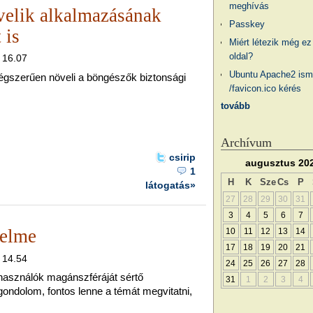
meghívás
elik alkalmazásának
Passkey
 is
Miért létezik még ez
oldal?
, 16.07
Ubuntu Apache2 ism
égszerűen növeli a böngészők biztonsági
/favicon.ico kérés
tovább
Archívum
csirip
augusztus 20
1
H
K
Sze
Cs
P
látogatás»
27
28
29
30
31
3
4
5
6
7
delme
10
11
12
13
14
17
18
19
20
21
, 14.54
24
25
26
27
28
használók magánszféráját sértő
31
1
2
3
4
 gondolom, fontos lenne a témát megvitatni,