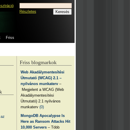
isztráció
Részletes
k
Friss
Friss blogmarkok
Web Akadálymentesítési
Útmutató (WCAG) 2.1 –
nyilvános munkaterv
–
Megjelent a WCAG (Web
k
Akadálymentesítési
Útmutató) 2.1 nyilvános
munkaterv
(0)
MongoDB Apocalypse Is
 az
Here as Ransom Attacks Hit
10,000 Servers
– Több