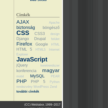
Címkék
AJAX
Apache
biztonság
böngésző
CSS
CSS3
design
Django
Drupal
felület
Firefox
Google
HTML
HTML 5
HTML5
Internet
Explorer
JavaScript
jQuery
keretrendszer
magyar
konferencia
MySQL
mobil
PEAR
PHP
PHP 5
Python
rendezvény
WordPress
Zend
további címkék
(CC) Weblabor, 1999–2017