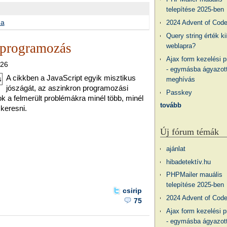
telepítése 2025-ben
ma
2024 Advent of Cod
Query string érték ki
 programozás
weblapra?
Ajax form kezelési 
.26
- egymásba ágyazott
A cikkben a JavaScript egyik misztikus
meghívás
jószágát, az aszinkron programozási
Passkey
k a felmerült problémákra minél több, minél
tovább
keresni.
Új fórum témák
ajánlat
hibadetektív.hu
PHPMailer mauális
telepítése 2025-ben
csirip
2024 Advent of Cod
75
Ajax form kezelési 
- egymásba ágyazott