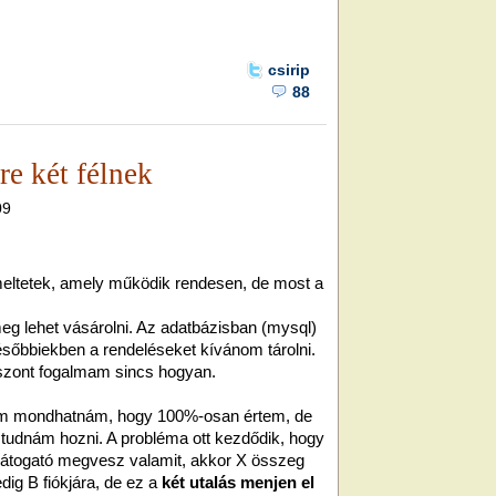
csirip
88
re két félnek
09
eltetek, amely működik rendesen, de most a
g lehet vásárolni. Az adatbázisban (mysql)
ésőbbiekben a rendeléseket kívánom tárolni.
iszont fogalmam sincs hogyan.
em mondhatnám, hogy 100%-osan értem, de
 tudnám hozni. A probléma ott kezdődik, hogy
 látogató megvesz valamit, akkor X összeg
ig B fiókjára, de ez a
két utalás menjen el