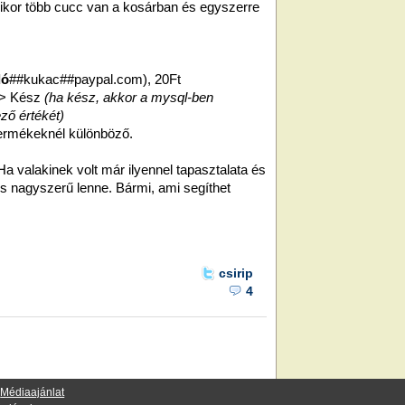
ikor több cucc van a kosárban és egyszerre
dó
##kukac##paypal.com), 20Ft
-> Kész
(ha kész, akkor a mysql-ben
ző értékét)
ermékeknél különböző.
) Ha valakinek volt már ilyennel tapasztalata és
is nagyszerű lenne. Bármi, ami segíthet
csirip
4
·
Médiaajánlat