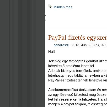
Minden más
PayPal fizetés egyszer
sandrosdj
·
2013. Jún. 25. (K), 02.
Hali!
Jelenleg egy támogatás gombot üzem
következő probléma lépett fel.
Adottak bizonyos termékek, amiket me
létrehoztam egy táblát, amelyben a k
PayPal-es fizetést tennék lehetővé v
A dokumentációkat átolvastam és n
az egy félre eső kifizetést még össze
két fél részére kell a kifizetés
. Ha a
menjen A paypal fiókjára, Y összeg ped