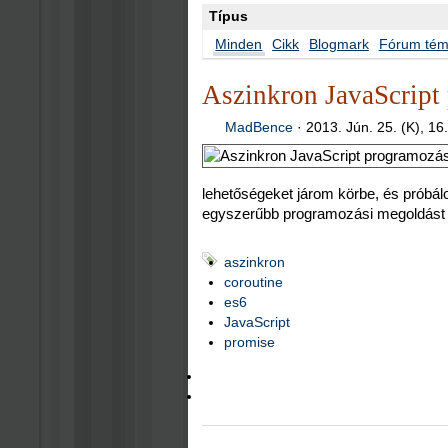
Típus
Minden
Cikk
Blogmark
Fórum té
Aszinkron JavaScript
MadBence
·
2013. Jún. 25. (K), 16
lehetőségeket járom körbe, és próbálo
egyszerűbb programozási megoldást 
aszinkron
coroutine
es6
JavaScript
promise