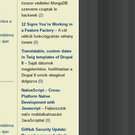
tízezer védtelen MongoDB
szerverre csaptak le
e
hackerek
(2)
írása a
12 Signs You’re Working in
a Feature Factory
– A cél
probléma
nélküli funkciógyártás néhány
 ajax
tünete
(0)
Translatable, custom dates
in Twig templates of Drupal
8
– Saját dátumok
megjelenítése, fordíthatóan a
Drupal 8 smink rétegével
dolgozva
(0)
NativeScript – Cross-
Platform Native
Development with
Javascript
– Fejlesszünk
natív mobilalkalmazást
e
JavaScripttel
(0)
probléma
GitHub Security Update:
 ajax