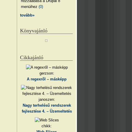
hozzáadása a Drupal 8
menüihez
(0)
tovább»
Könyvajánló
Cikkajánló
gerzson:
A regexről – másképp
janoszen:
Nagy terhelésű rendszerek
fejlesztése 4. – Üzemeltetés
chikk:
Web Slices