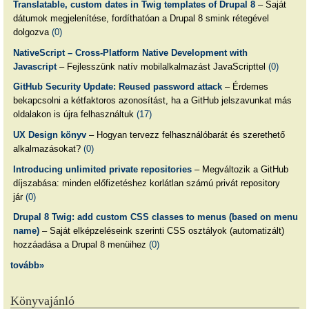
Translatable, custom dates in Twig templates of Drupal 8
– Saját
dátumok megjelenítése, fordíthatóan a Drupal 8 smink rétegével
dolgozva
(0)
NativeScript – Cross-Platform Native Development with
Javascript
– Fejlesszünk natív mobilalkalmazást JavaScripttel
(0)
GitHub Security Update: Reused password attack
– Érdemes
bekapcsolni a kétfaktoros azonosítást, ha a GitHub jelszavunkat más
oldalakon is újra felhasználtuk
(17)
UX Design könyv
– Hogyan tervezz felhasználóbarát és szerethető
alkalmazásokat?
(0)
Introducing unlimited private repositories
– Megváltozik a GitHub
díjszabása: minden előfizetéshez korlátlan számú privát repository
jár
(0)
Drupal 8 Twig: add custom CSS classes to menus (based on menu
name)
– Saját elképzeléseink szerinti CSS osztályok (automatizált)
hozzáadása a Drupal 8 menüihez
(0)
tovább»
Könyvajánló