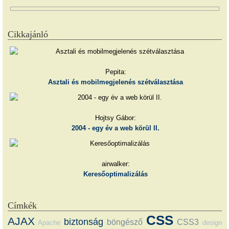
Cikkajánló
Pepita:
Asztali és mobilmegjelenés szétválasztása
Hojtsy Gábor:
2004 - egy év a web körül II.
airwalker:
Keresőoptimalizálás
Címkék
CSS
AJAX
biztonság
böngésző
CSS3
Apache
design