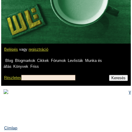
Belépés
vagy
regisztráció
Blog
Blogmarkok
Cikkek
Fórumok
Levlisták
Munka és
állás
Könyvek
Friss
Részletes
Címlap