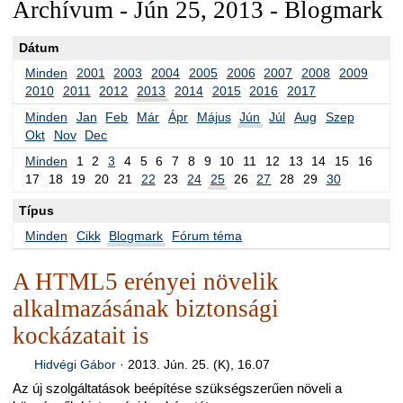
Archívum - Jún 25, 2013 - Blogmark
Dátum
Minden
2001
2003
2004
2005
2006
2007
2008
2009
2010
2011
2012
2013
2014
2015
2016
2017
Minden
Jan
Feb
Már
Ápr
Május
Jún
Júl
Aug
Szep
Okt
Nov
Dec
Minden
1
2
3
4
5
6
7
8
9
10
11
12
13
14
15
16
17
18
19
20
21
22
23
24
25
26
27
28
29
30
Típus
Minden
Cikk
Blogmark
Fórum téma
A HTML5 erényei növelik
alkalmazásának biztonsági
kockázatait is
Hidvégi Gábor
·
2013. Jún. 25. (K), 16.07
Az új szolgáltatások beépítése szükségszerűen növeli a