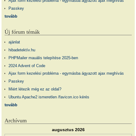
Ajax form kezelési probléma - egymásba ágyazott ajax meghívás
Passkey
tovább
Új fórum témák
ajánlat
hibadetektív.hu
PHPMailer mauális telepítése 2025-ben
2024 Advent of Code
Ajax form kezelési probléma - egymásba ágyazott ajax meghívás
Passkey
Miért létezik még ez az oldal?
Ubuntu Apache2 ismeretlen /favicon.ico kérés
tovább
Archívum
augusztus 2026