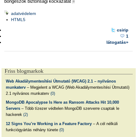
böngészők biztonsági kockázatát
■
adatvédelem
HTML5
csirip
1
látogatás»
Friss blogmarkok
Web Akadálymentesítési Útmutató (WCAG) 2.1 – nyilvános
munkaterv
– Megjelent a WCAG (Web Akadálymentesítési Útmutató)
2.1 nyilvános munkaterv
(0)
MongoDB Apocalypse Is Here as Ransom Attacks Hit 10,000
Servers
– Több tízezer védtelen MongoDB szerverre csaptak le
hackerek
(2)
12 Signs You’re Working in a Feature Factory
– A cél nélküli
funkciógyártás néhány tünete
(0)