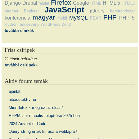
Firefox
Django
Drupal
Google
HTML 5
felület
HTML
HTML5
JavaScript
jQuery
Internet Explorer
keretrendszer
magyar
PHP
MySQL
konferencia
PHP 5
mobil
PEAR
Python
rendezvény
WordPress
Zend
további címkék
Friss csiripek
Csiripek betöltése…
további csiripek»
Aktív fórum témák
ajánlat
hibadetektív.hu
Miért létezik még ez az oldal?
PHPMailer mauális telepítése 2025-ben
2024 Advent of Code
Query string érték kiírása a weblapra?