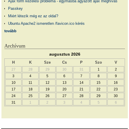
Ajax form kezelési probléma - egymásba ágyazott ajax meghívás
Passkey
Miért létezik még ez az oldal?
Ubuntu Apache2 ismeretlen /favicon.ico kérés
tovább
Archívum
augusztus 2026
H
K
Sze
Cs
P
Szo
V
27
28
29
30
31
1
2
3
4
5
6
7
8
9
10
11
12
13
14
15
16
17
18
19
20
21
22
23
24
25
26
27
28
29
30
31
1
2
3
4
5
6