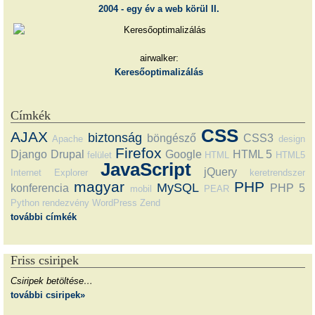
2004 - egy év a web körül II.
airwalker:
Keresőoptimalizálás
Címkék
CSS
AJAX
biztonság
böngésző
CSS3
Apache
design
Firefox
Django
Drupal
Google
HTML 5
felület
HTML
HTML5
JavaScript
jQuery
Internet Explorer
keretrendszer
magyar
PHP
MySQL
konferencia
PHP 5
mobil
PEAR
Python
rendezvény
WordPress
Zend
további címkék
Friss csiripek
Csiripek betöltése…
további csiripek»