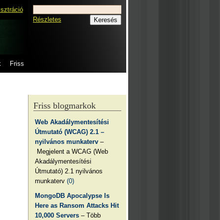
isztráció
Részletes
k
Friss
Friss blogmarkok
Web Akadálymentesítési
Útmutató (WCAG) 2.1 –
nyilvános munkaterv
–
Megjelent a WCAG (Web
Akadálymentesítési
Útmutató) 2.1 nyilvános
munkaterv
(0)
MongoDB Apocalypse Is
Here as Ransom Attacks Hit
10,000 Servers
– Több