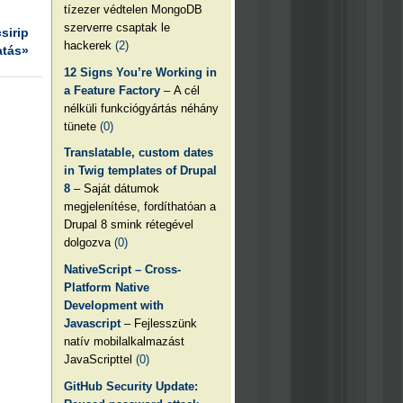
tízezer védtelen MongoDB
szerverre csaptak le
csirip
hackerek
(2)
atás»
12 Signs You’re Working in
a Feature Factory
– A cél
nélküli funkciógyártás néhány
tünete
(0)
Translatable, custom dates
in Twig templates of Drupal
8
– Saját dátumok
megjelenítése, fordíthatóan a
Drupal 8 smink rétegével
dolgozva
(0)
NativeScript – Cross-
Platform Native
Development with
Javascript
– Fejlesszünk
natív mobilalkalmazást
JavaScripttel
(0)
GitHub Security Update: