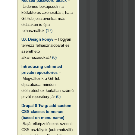
Reused password attack
–
Érdemes bekapcsolni a
kétfaktoros azonosítást, ha a
GitHub jelszavunkat más
oldalakon is újra
felhasználtuk
(17)
UX Design könyv
– Hogyan
tervezz felhasználóbarát és
szerethető
alkalmazásokat?
(0)
Introducing unlimited
private repositories
–
Megváltozik a GitHub
díjszabása: minden
előfizetéshez korlátlan számú
privát repository jár
(0)
Drupal 8 Twig: add custom
CSS classes to menus
(based on menu name)
–
Saját elképzeléseink szerinti
CSS osztályok (automatizált)