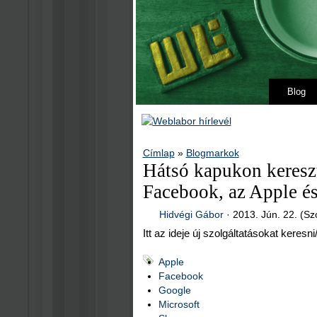
Blog
Címlap
»
Blogmarkok
Hátsó kapukon keresz
Facebook, az Apple és 
Hidvégi Gábor
·
2013. Jún. 22. (Sz
Itt az ideje új szolgáltatásokat keresni
Apple
Facebook
Google
Microsoft