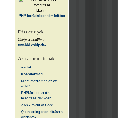
bbalint:
PHP forráskódok tömörítése
Friss csiripek
Csiripek betöltése…
további csiripek»
Aktív fórum témák
ajánlat
hibadetektív.hu
Miért létezik még ez az
oldal?
PHPMailer mauális
telepítése 2025-ben
2024 Advent of Code
Query string érték kiírása a
weblapra?