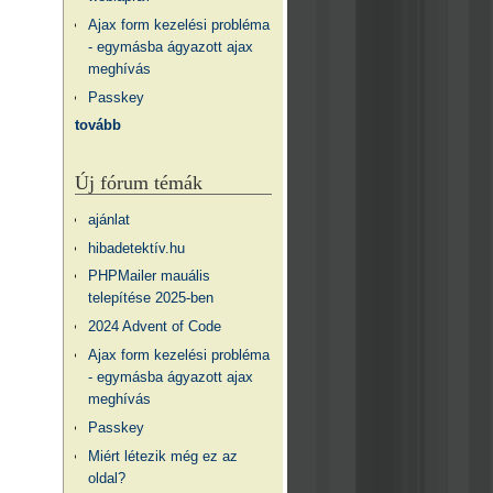
Ajax form kezelési probléma
- egymásba ágyazott ajax
meghívás
Passkey
tovább
Új fórum témák
ajánlat
hibadetektív.hu
PHPMailer mauális
telepítése 2025-ben
2024 Advent of Code
Ajax form kezelési probléma
- egymásba ágyazott ajax
meghívás
Passkey
Miért létezik még ez az
oldal?