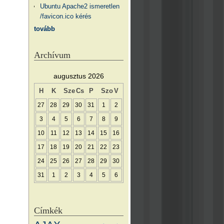
Ubuntu Apache2 ismeretlen
/favicon.ico kérés
tovább
Archívum
augusztus 2026
H
K
Sze
Cs
P
Szo
V
27
28
29
30
31
1
2
3
4
5
6
7
8
9
10
11
12
13
14
15
16
17
18
19
20
21
22
23
24
25
26
27
28
29
30
31
1
2
3
4
5
6
Címkék