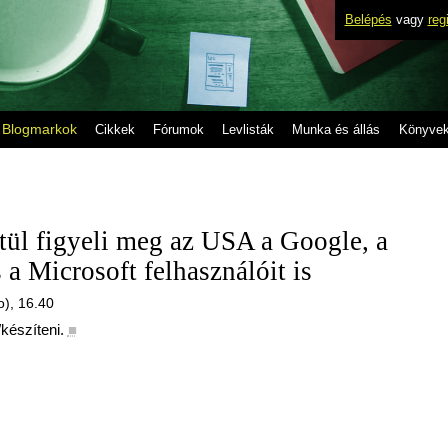
Belépés
vagy
reg
Blogmarkok
Cikkek
Fórumok
Levlisták
Munka és állás
Könyve
tül figyeli meg az USA a Google, a
a Microsoft felhasználóit is
o), 16.40
/készíteni.
■