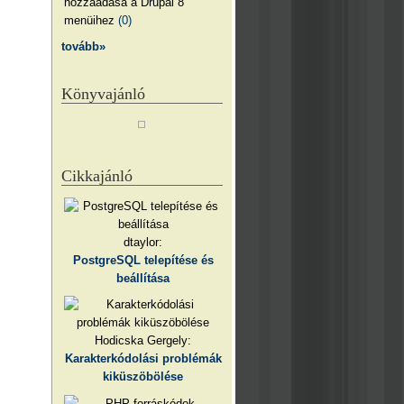
hozzáadása a Drupal 8
menüihez
(0)
tovább»
Könyvajánló
Cikkajánló
dtaylor:
PostgreSQL telepítése és
beállítása
Hodicska Gergely:
Karakterkódolási problémák
kiküszöbölése