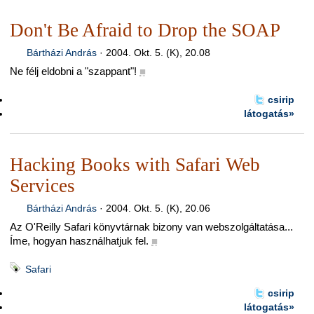
Don't Be Afraid to Drop the SOAP
Bártházi András
·
2004. Okt. 5. (K), 20.08
Ne félj eldobni a "szappant"!
■
csirip
látogatás»
Hacking Books with Safari Web
Services
Bártházi András
·
2004. Okt. 5. (K), 20.06
Az O'Reilly Safari könyvtárnak bizony van webszolgáltatása...
Íme, hogyan használhatjuk fel.
■
Safari
csirip
látogatás»