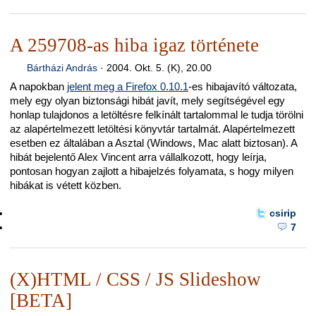
A 259708-as hiba igaz története
Bártházi András
·
2004. Okt. 5. (K), 20.00
A napokban
jelent meg a Firefox 0.10.1
-es hibajavító változata,
mely egy olyan biztonsági hibát javít, mely segítségével egy
honlap tulajdonos a letöltésre felkínált tartalommal le tudja törölni
az alapértelmezett letöltési könyvtár tartalmát. Alapértelmezett
esetben ez általában a Asztal (Windows, Mac alatt biztosan). A
hibát bejelentő Alex Vincent arra vállalkozott, hogy leírja,
pontosan hogyan zajlott a hibajelzés folyamata, s hogy milyen
hibákat is vétett közben.
csirip
7
(X)HTML / CSS / JS Slideshow
[BETA]