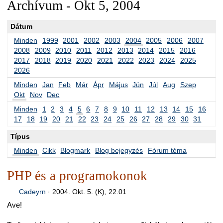
Archívum - Okt 5, 2004
Dátum
Minden
1999
2001
2002
2003
2004
2005
2006
2007
2008
2009
2010
2011
2012
2013
2014
2015
2016
2017
2018
2019
2020
2021
2022
2023
2024
2025
2026
Minden
Jan
Feb
Már
Ápr
Május
Jún
Júl
Aug
Szep
Okt
Nov
Dec
Minden
1
2
3
4
5
6
7
8
9
10
11
12
13
14
15
16
17
18
19
20
21
22
23
24
25
26
27
28
29
30
31
Típus
Minden
Cikk
Blogmark
Blog bejegyzés
Fórum téma
PHP és a programokonok
Cadeyrn
·
2004. Okt. 5. (K), 22.01
Ave!