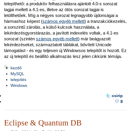
telepíthető: a produktív felhasználásra ajánlott 4.0-s sorozat
tagjai mellett a 4.1-es, illetve az ötös sorozat tagjai is
letölthetőek. Míg a négyes sorozat legnagyobb újdonságai a
hármashoz képest (
számos egyéb mellett
) a tranzakciókezelés,
a sorszintű zárolás, a külső kulcsok használata, a
lekérdezésgyorstárazás, a javított indexelés voltak, a 4.1-es
sorozat (szintén
számos egyéb mellett
) már beágyazott
lekérdezéseket, származtatott táblákat, bővített Unicode
támogatást - és egy teljesen új Windowsos telepítőt is hozott. Ez
az új telepítő és beállító alkalmazás lesz jelen cikkünk témája.
kezdő
MySQL
telepítés
Windows
csirip
8
Eclipse & Quantum DB