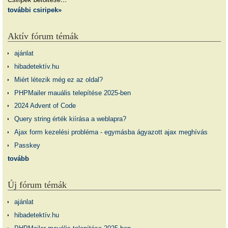
további csiripek»
Aktív fórum témák
ajánlat
hibadetektív.hu
Miért létezik még ez az oldal?
PHPMailer mauális telepítése 2025-ben
2024 Advent of Code
Query string érték kiírása a weblapra?
Ajax form kezelési probléma - egymásba ágyazott ajax meghívás
Passkey
tovább
Új fórum témák
ajánlat
hibadetektív.hu