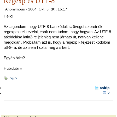
Regexp és UTF-8
Anonymous ·
2004. Okt. 5. (K), 15.17
Hello!
Az a gondom, hogy UTF-8-ban kódolt szöveget szeretnék
regexpekkel kezelni, csak nem tudom, hogy hogyan. Az UTF-8
átkódolása latin2-re jelenleg nem járható út, natívan kellene
megoldani. Próbáltam azt is, hogy a regexp kifejezést kódolom
utf-8-ra, de az sem hozta meg a sikert.
Egyéb ötlet?
Hubidubi
■
PHP
csirip
2