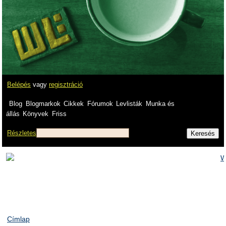
Belépés
vagy
regisztráció
Blog
Blogmarkok
Cikkek
Fórumok
Levlisták
Munka és
állás
Könyvek
Friss
Részletes
Címlap