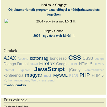
Hodicska Gergely:
Objektumorientált programozás előnyei a kódújrahasznosítás
jegyében
Hojtsy Gábor:
2004 - egy év a web körül II.
Címkék
CSS
AJAX
biztonság
böngésző
CSS3
Apache
design
Firefox
Django
Drupal
Google
HTML 5
felület
HTML
HTML5
JavaScript
jQuery
Internet Explorer
keretrendszer
magyar
PHP
MySQL
konferencia
PHP 5
mobil
PEAR
Python
rendezvény
WordPress
Zend
további címkék
Friss csiripek
Csiripek betöltése…