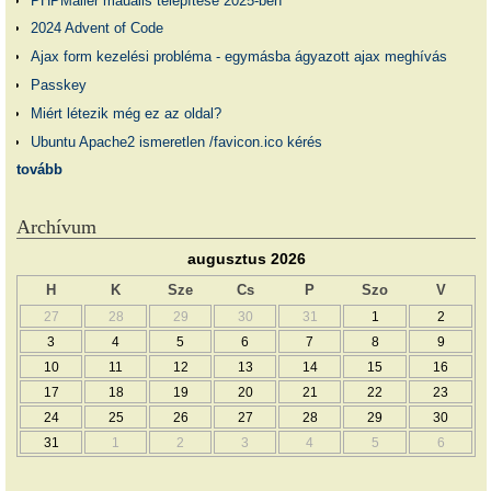
PHPMailer mauális telepítése 2025-ben
2024 Advent of Code
Ajax form kezelési probléma - egymásba ágyazott ajax meghívás
Passkey
Miért létezik még ez az oldal?
Ubuntu Apache2 ismeretlen /favicon.ico kérés
tovább
Archívum
augusztus 2026
H
K
Sze
Cs
P
Szo
V
27
28
29
30
31
1
2
3
4
5
6
7
8
9
10
11
12
13
14
15
16
17
18
19
20
21
22
23
24
25
26
27
28
29
30
31
1
2
3
4
5
6