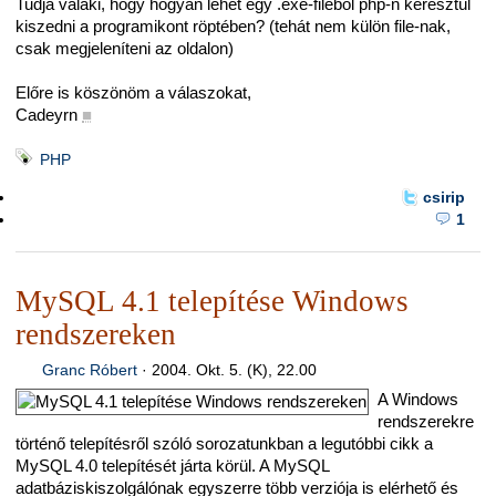
Tudja valaki, hogy hogyan lehet egy .exe-fileból php-n keresztül
kiszedni a programikont röptében? (tehát nem külön file-nak,
csak megjeleníteni az oldalon)
Előre is köszönöm a válaszokat,
Cadeyrn
■
PHP
csirip
1
MySQL 4.1 telepítése Windows
rendszereken
Granc Róbert
·
2004. Okt. 5. (K), 22.00
A Windows
rendszerekre
történő telepítésről szóló sorozatunkban a legutóbbi cikk a
MySQL 4.0 telepítését járta körül. A MySQL
adatbáziskiszolgálónak egyszerre több verziója is elérhető és