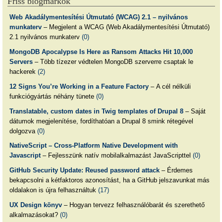
Friss blogmarkok
Web Akadálymentesítési Útmutató (WCAG) 2.1 – nyilvános
munkaterv
– Megjelent a WCAG (Web Akadálymentesítési Útmutató)
2.1 nyilvános munkaterv
(0)
MongoDB Apocalypse Is Here as Ransom Attacks Hit 10,000
Servers
– Több tízezer védtelen MongoDB szerverre csaptak le
hackerek
(2)
12 Signs You’re Working in a Feature Factory
– A cél nélküli
funkciógyártás néhány tünete
(0)
Translatable, custom dates in Twig templates of Drupal 8
– Saját
dátumok megjelenítése, fordíthatóan a Drupal 8 smink rétegével
dolgozva
(0)
NativeScript – Cross-Platform Native Development with
Javascript
– Fejlesszünk natív mobilalkalmazást JavaScripttel
(0)
GitHub Security Update: Reused password attack
– Érdemes
bekapcsolni a kétfaktoros azonosítást, ha a GitHub jelszavunkat más
oldalakon is újra felhasználtuk
(17)
UX Design könyv
– Hogyan tervezz felhasználóbarát és szerethető
alkalmazásokat?
(0)