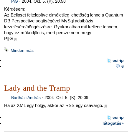
PiG
·
2004. Okt. 5. (K), 20.58
Kérdésem:
Az Eclipset feltelepítve elméletileg lehetőség lenne a Quantum
DB Perspective segítségével MySql adatbázis
kezelésére/böngészésre. Gyakorlatban mit kellene tennem,
hogy ez működjön is, mert persze nem megy
P][G
■
Minden más
csirip
6
Lady and the Tramp
Bártházi András
·
2004. Okt. 5. (K), 20.09
Ha az XML egy hölgy, akkor az RSS egy csavargó.
■
csirip
látogatás»