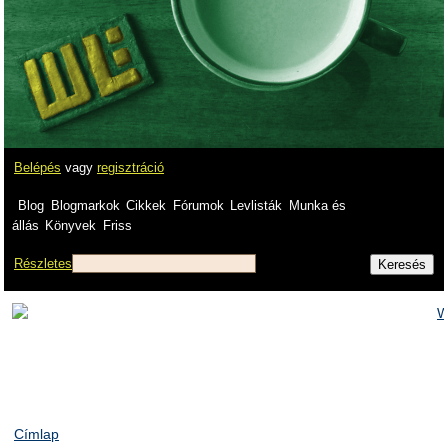
Belépés
vagy
regisztráció
Blog
Blogmarkok
Cikkek
Fórumok
Levlisták
Munka és
állás
Könyvek
Friss
Részletes
Címlap