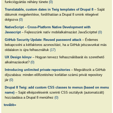
funkciógyártás néhány tünete
(0)
Translatable, custom dates in Twig templates of Drupal 8
– Saját
dátumok megjelenítése, fordíthatóan a Drupal 8 smink rétegével
dolgozva
(0)
NativeScript – Cross-Platform Native Development with
Javascript
– Fejlesszünk natív mobilalkalmazást JavaScripttel
(0)
GitHub Security Update: Reused password attack
– Érdemes
bekapcsolni a kétfaktoros azonosítást, ha a GitHub jelszavunkat más
oldalakon is újra felhasználtuk
(17)
UX Design könyv
– Hogyan tervezz felhasználóbarát és szerethető
alkalmazásokat?
(0)
Introducing unlimited private repositories
– Megváltozik a GitHub
díjszabása: minden előfizetéshez korlátlan számú privát repository
jár
(0)
Drupal 8 Twig: add custom CSS classes to menus (based on menu
name)
– Saját elképzeléseink szerinti CSS osztályok (automatizált)
hozzáadása a Drupal 8 menüihez
(0)
tovább»