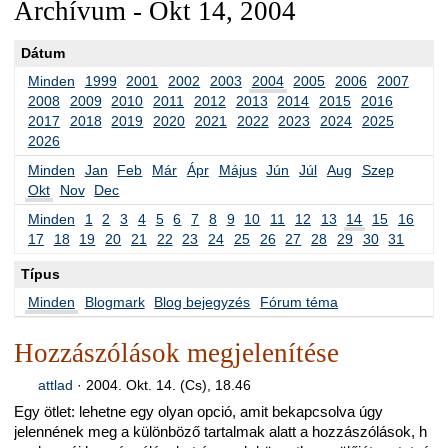
Archívum - Okt 14, 2004
Dátum
Minden
1999
2001
2002
2003
2004
2005
2006
2007
2008
2009
2010
2011
2012
2013
2014
2015
2016
2017
2018
2019
2020
2021
2022
2023
2024
2025
2026
Minden
Jan
Feb
Már
Ápr
Május
Jún
Júl
Aug
Szep
Okt
Nov
Dec
Minden
1
2
3
4
5
6
7
8
9
10
11
12
13
14
15
16
17
18
19
20
21
22
23
24
25
26
27
28
29
30
31
Típus
Minden
Blogmark
Blog bejegyzés
Fórum téma
Hozzászólások megjelenítése
attlad
·
2004. Okt. 14. (Cs), 18.46
Egy ötlet: lehetne egy olyan opció, amit bekapcsolva úgy
jelennének meg a különböző tartalmak alatt a hozzászólások, h