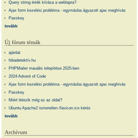
Query string érték kiírása a weblapra?
Ajax form kezelési probléma - egymásba ágyazott ajax meghívás
Passkey
tovább
Új fórum témák
ajánlat
hibadetektív.hu
PHPMailer mauális telepítése 2025-ben
2024 Advent of Code
Ajax form kezelési probléma - egymásba ágyazott ajax meghívás
Passkey
Miért létezik még ez az oldal?
Ubuntu Apache2 ismeretlen /favicon.ico kérés
tovább
Archívum