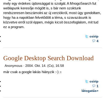
mely egy érdekes újdonsággal is szolgál. A MnogoSearch fut
weblapunk keresője mögött is, s bár nem szoktunk
rendszeresen beszámolni az új verziókról, most úgy gondoltam,
hogy ha a napokban felvetődött a téma, s szavazásunk is
közvetve erről szól éppen, mégis kicsit összefoglalom, mit tud
ez a program.
csirip
4
Google Desktop Search Download
Anonymous ·
2004. Okt. 14. (Cs), 16.58
már csak a google lakás hiányzik :-)
■
csirip
1
látogatás»