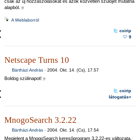
csak az új hozzászólásokat és azok közvetlen szülőjét mutatná
alapból.
■
A Weblaborról
csirip
9
Netscape Turns 10
Bártházi András
·
2004. Okt. 14. (Cs), 17.57
Boldog szülinapot!
■
csirip
látogatás»
MnogoSearch 3.2.22
Bártházi András
·
2004. Okt. 14. (Cs), 17.54
Megjelent a MnogoSearch keresőprogram 3.2.22-es változata,