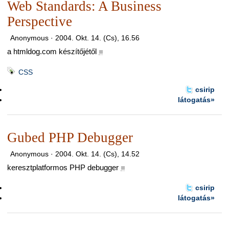
Web Standards: A Business
Perspective
Anonymous ·
2004. Okt. 14. (Cs), 16.56
a htmldog.com készítőjétől
■
CSS
csirip
látogatás»
Gubed PHP Debugger
Anonymous ·
2004. Okt. 14. (Cs), 14.52
keresztplatformos PHP debugger
■
csirip
látogatás»