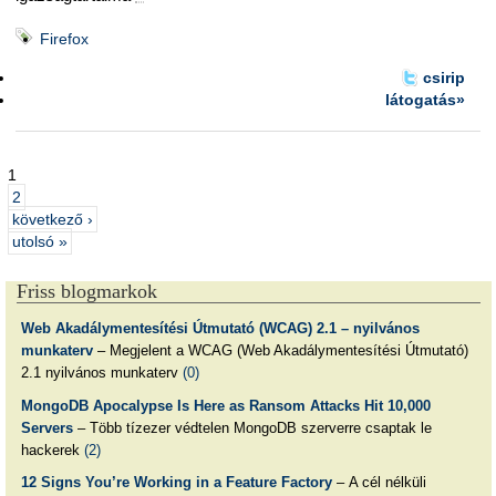
Firefox
csirip
látogatás»
1
2
következő ›
utolsó »
Friss blogmarkok
Web Akadálymentesítési Útmutató (WCAG) 2.1 – nyilvános
munkaterv
– Megjelent a WCAG (Web Akadálymentesítési Útmutató)
2.1 nyilvános munkaterv
(0)
MongoDB Apocalypse Is Here as Ransom Attacks Hit 10,000
Servers
– Több tízezer védtelen MongoDB szerverre csaptak le
hackerek
(2)
12 Signs You’re Working in a Feature Factory
– A cél nélküli