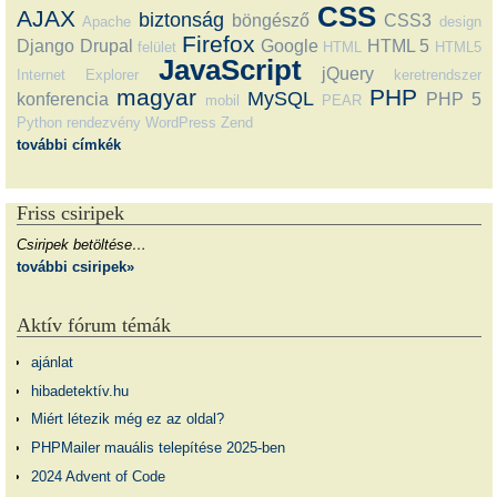
CSS
AJAX
biztonság
böngésző
CSS3
Apache
design
Firefox
Django
Drupal
Google
HTML 5
felület
HTML
HTML5
JavaScript
jQuery
Internet Explorer
keretrendszer
magyar
PHP
MySQL
konferencia
PHP 5
mobil
PEAR
Python
rendezvény
WordPress
Zend
további címkék
Friss csiripek
Csiripek betöltése…
további csiripek»
Aktív fórum témák
ajánlat
hibadetektív.hu
Miért létezik még ez az oldal?
PHPMailer mauális telepítése 2025-ben
2024 Advent of Code