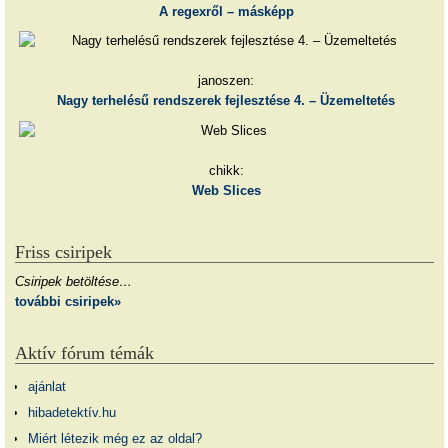
A regexről – másképp
janoszen:
Nagy terhelésű rendszerek fejlesztése 4. – Üzemeltetés
chikk:
Web Slices
Friss csiripek
Csiripek betöltése…
további csiripek»
Aktív fórum témák
ajánlat
hibadetektív.hu
Miért létezik még ez az oldal?