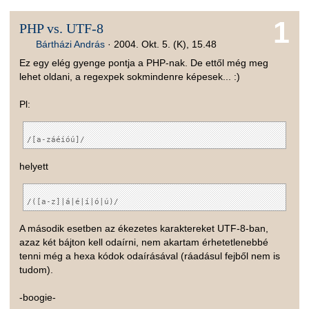
1
PHP vs. UTF-8
Bártházi András
·
2004. Okt. 5. (K), 15.48
Ez egy elég gyenge pontja a PHP-nak. De ettől még meg
lehet oldani, a regexpek sokmindenre képesek... :)
Pl:
helyett
A második esetben az ékezetes karaktereket UTF-8-ban,
azaz két bájton kell odaírni, nem akartam érhetetlenebbé
tenni még a hexa kódok odaírásával (ráadásul fejből nem is
tudom).
-boogie-