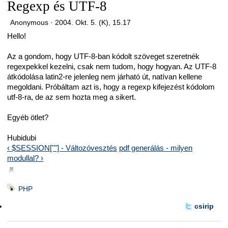
Regexp és UTF-8
Anonymous ·
2004. Okt. 5. (K), 15.17
Hello!
Az a gondom, hogy UTF-8-ban kódolt szöveget szeretnék
regexpekkel kezelni, csak nem tudom, hogy hogyan. Az UTF-8
átkódolása latin2-re jelenleg nem járható út, natívan kellene
megoldani. Próbáltam azt is, hogy a regexp kifejezést kódolom
utf-8-ra, de az sem hozta meg a sikert.
Egyéb ötlet?
Hubidubi
‹ $SESSION[""] - Változóvesztés
pdf generálás - milyen
modullal? ›
■
PHP
csirip