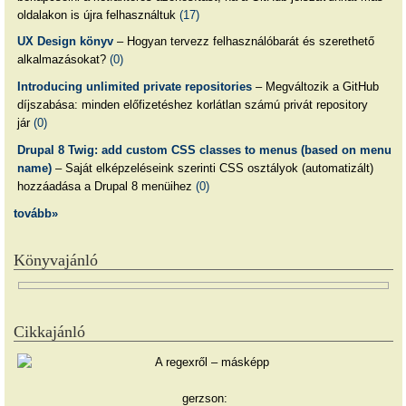
oldalakon is újra felhasználtuk
(17)
UX Design könyv
– Hogyan tervezz felhasználóbarát és szerethető
alkalmazásokat?
(0)
Introducing unlimited private repositories
– Megváltozik a GitHub
díjszabása: minden előfizetéshez korlátlan számú privát repository
jár
(0)
Drupal 8 Twig: add custom CSS classes to menus (based on menu
name)
– Saját elképzeléseink szerinti CSS osztályok (automatizált)
hozzáadása a Drupal 8 menüihez
(0)
tovább»
Könyvajánló
Cikkajánló
gerzson: