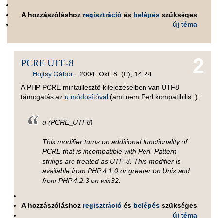
A hozzászóláshoz
regisztráció
és
belépés
szükséges
új téma
2
PCRE UTF-8
Hojtsy Gábor
·
2004. Okt. 8. (P), 14.24
A PHP PCRE mintaillesztő kifejezéseiben van UTF8
támogatás az
u módosítóval
(ami nem Perl kompatibilis :):
u (PCRE_UTF8)
This modifier turns on additional functionality of
PCRE that is incompatible with Perl. Pattern
strings are treated as UTF-8. This modifier is
available from PHP 4.1.0 or greater on Unix and
from PHP 4.2.3 on win32.
A hozzászóláshoz
regisztráció
és
belépés
szükséges
új téma