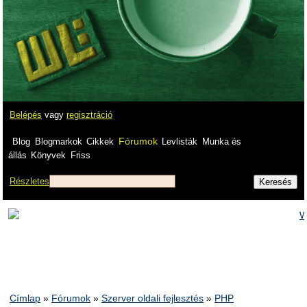
Belépés
vagy
regisztráció
Fórumok
Blog
Blogmarkok
Cikkek
Levlisták
Munka és
állás
Könyvek
Friss
Részletes
Címlap
»
Fórumok
»
Szerver oldali fejlesztés
»
PHP