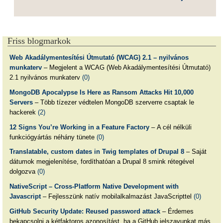
Friss blogmarkok
Web Akadálymentesítési Útmutató (WCAG) 2.1 – nyilvános
munkaterv
– Megjelent a WCAG (Web Akadálymentesítési Útmutató)
2.1 nyilvános munkaterv
(0)
MongoDB Apocalypse Is Here as Ransom Attacks Hit 10,000
Servers
– Több tízezer védtelen MongoDB szerverre csaptak le
hackerek
(2)
12 Signs You’re Working in a Feature Factory
– A cél nélküli
funkciógyártás néhány tünete
(0)
Translatable, custom dates in Twig templates of Drupal 8
– Saját
dátumok megjelenítése, fordíthatóan a Drupal 8 smink rétegével
dolgozva
(0)
NativeScript – Cross-Platform Native Development with
Javascript
– Fejlesszünk natív mobilalkalmazást JavaScripttel
(0)
GitHub Security Update: Reused password attack
– Érdemes
bekapcsolni a kétfaktoros azonosítást, ha a GitHub jelszavunkat más