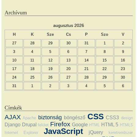
Archívum
augusztus 2026
H
K
Sze
Cs
P
Szo
V
27
28
29
30
31
1
2
3
4
5
6
7
8
9
10
11
12
13
14
15
16
17
18
19
20
21
22
23
24
25
26
27
28
29
30
31
1
2
3
4
5
6
Címkék
CSS
AJAX
biztonság
böngésző
CSS3
Apache
design
Firefox
Django
Drupal
Google
HTML 5
felület
HTML
HTML5
JavaScript
jQuery
Internet Explorer
keretrendszer