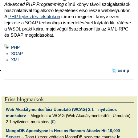
Advanced PHP Programming
című könyv távoli szolgáltatások
használatával foglalkozó fejezetének első része webhelyünkön.
A
PHP fejlesztés felsőfokon
címen megjelent könyv ezen
fejezete a SOAP technológia ismertetésével folytatódik, rátérve
a WSDL praktikáira, majd végül összehasonlítja az XML-RPC
és SOAP megoldásokat.
PHP
SOAP
XML
csirip
Friss blogmarkok
Web Akadálymentesítési Útmutató (WCAG) 2.1 – nyilvános
munkaterv
– Megjelent a WCAG (Web Akadálymentesítési Útmutató)
2.1 nyilvános munkaterv
(0)
MongoDB Apocalypse Is Here as Ransom Attacks Hit 10,000
Servers
– Több tízezer védtelen MongoDB szerverre csaptak le