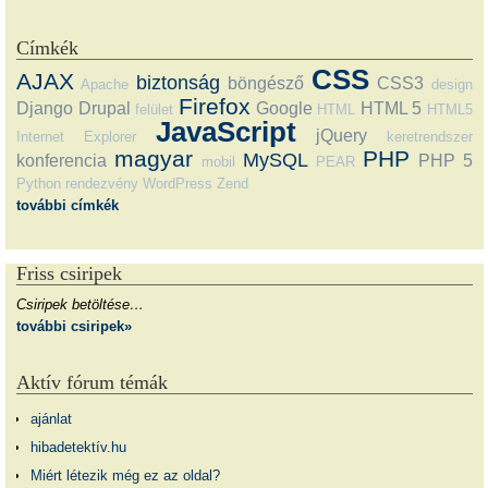
Címkék
CSS
AJAX
biztonság
böngésző
CSS3
Apache
design
Firefox
Django
Drupal
Google
HTML 5
felület
HTML
HTML5
JavaScript
jQuery
Internet Explorer
keretrendszer
magyar
PHP
MySQL
konferencia
PHP 5
mobil
PEAR
Python
rendezvény
WordPress
Zend
további címkék
Friss csiripek
Csiripek betöltése…
további csiripek»
Aktív fórum témák
ajánlat
hibadetektív.hu
Miért létezik még ez az oldal?