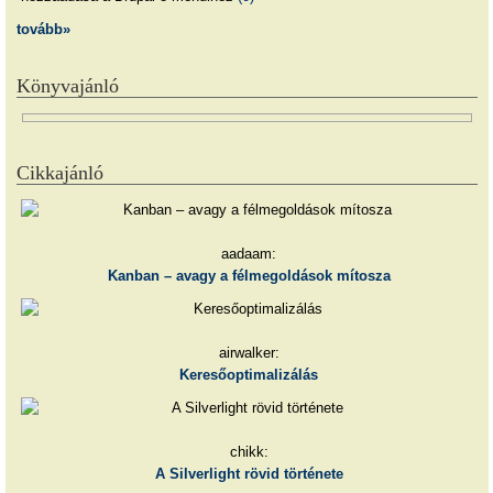
tovább»
Könyvajánló
Cikkajánló
aadaam:
Kanban – avagy a félmegoldások mítosza
airwalker:
Keresőoptimalizálás
chikk:
A Silverlight rövid története