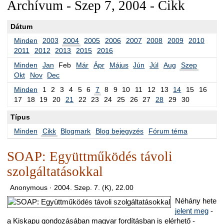
Archívum - Szep 7, 2004 - Cikk
Dátum
Minden
2003
2004
2005
2006
2007
2008
2009
2010
2011
2012
2013
2015
2016
Minden
Jan
Feb
Már
Ápr
Május
Jún
Júl
Aug
Szep
Okt
Nov
Dec
Minden
1
2
3
4
5
6
7
8
9
10
11
12
13
14
15
16
17
18
19
20
21
22
23
24
25
26
27
28
29
30
Típus
Minden
Cikk
Blogmark
Blog bejegyzés
Fórum téma
SOAP: Együttműködés távoli
szolgáltatásokkal
Anonymous ·
2004. Szep. 7. (K), 22.00
Néhány hete
jelent meg
-
a Kiskapu gondozásában magyar fordításban is elérhető -