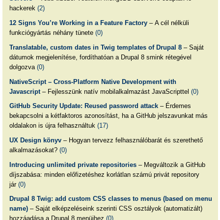
hackerek
(2)
12 Signs You’re Working in a Feature Factory
– A cél nélküli
funkciógyártás néhány tünete
(0)
Translatable, custom dates in Twig templates of Drupal 8
– Saját
dátumok megjelenítése, fordíthatóan a Drupal 8 smink rétegével
dolgozva
(0)
NativeScript – Cross-Platform Native Development with
Javascript
– Fejlesszünk natív mobilalkalmazást JavaScripttel
(0)
GitHub Security Update: Reused password attack
– Érdemes
bekapcsolni a kétfaktoros azonosítást, ha a GitHub jelszavunkat más
oldalakon is újra felhasználtuk
(17)
UX Design könyv
– Hogyan tervezz felhasználóbarát és szerethető
alkalmazásokat?
(0)
Introducing unlimited private repositories
– Megváltozik a GitHub
díjszabása: minden előfizetéshez korlátlan számú privát repository
jár
(0)
Drupal 8 Twig: add custom CSS classes to menus (based on menu
name)
– Saját elképzeléseink szerinti CSS osztályok (automatizált)
hozzáadása a Drupal 8 menüihez
(0)