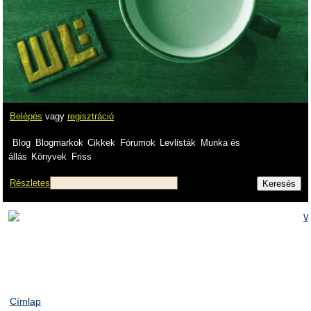
Belépés
vagy
regisztráció
Blog
Blogmarkok
Cikkek
Fórumok
Levlisták
Munka és
állás
Könyvek
Friss
Részletes
Címlap