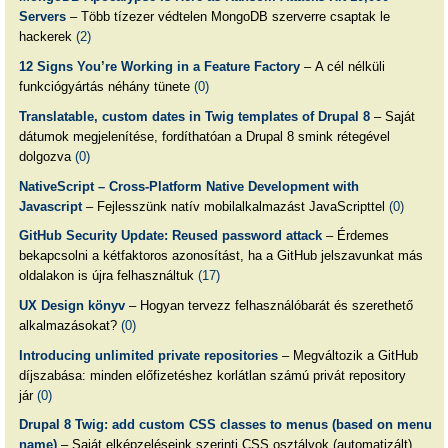
Servers
– Több tízezer védtelen MongoDB szerverre csaptak le
hackerek
(2)
12 Signs You’re Working in a Feature Factory
– A cél nélküli
funkciógyártás néhány tünete
(0)
Translatable, custom dates in Twig templates of Drupal 8
– Saját
dátumok megjelenítése, fordíthatóan a Drupal 8 smink rétegével
dolgozva
(0)
NativeScript – Cross-Platform Native Development with
Javascript
– Fejlesszünk natív mobilalkalmazást JavaScripttel
(0)
GitHub Security Update: Reused password attack
– Érdemes
bekapcsolni a kétfaktoros azonosítást, ha a GitHub jelszavunkat más
oldalakon is újra felhasználtuk
(17)
UX Design könyv
– Hogyan tervezz felhasználóbarát és szerethető
alkalmazásokat?
(0)
Introducing unlimited private repositories
– Megváltozik a GitHub
díjszabása: minden előfizetéshez korlátlan számú privát repository
jár
(0)
Drupal 8 Twig: add custom CSS classes to menus (based on menu
name)
– Saját elképzeléseink szerinti CSS osztályok (automatizált)