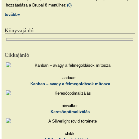
hozzáadása a Drupal 8 menüihez
(0)
tovább»
Könyvajánló
Cikkajánló
aadaam:
Kanban – avagy a félmegoldások mítosza
airwalker:
Keresőoptimalizálás
chikk: