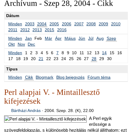
Archívum - Szep 28, 2004 - Cikk
Dátum
Minden
2003
2004
2005
2006
2007
2008
2009
2010
2011
2012
2013
2015
2016
Minden
Jan
Feb
Már
Ápr
Május
Jún
Júl
Aug
Szep
Okt
Nov
Dec
Minden
1
2
3
4
5
6
7
8
9
10
11
12
13
14
15
16
17
18
19
20
21
22
23
24
25
26
27
28
29
30
Típus
Minden
Cikk
Blogmark
Blog bejegyzés
Fórum téma
Perl alapjai V. - Mintaillesztő
kifejezések
Bártházi András
·
2004. Szep. 28. (K), 22.00
A Perl egyik
erőssége a
szövegfeldolgozás, s különösebb hezitálás nélkül állíthatom: ezt