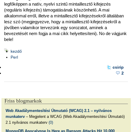
legfőképpen a natív, nyelvi szintű mintaillesztő kifejezés
(reguláris kifejezés) támogatásának köszönhető. A mai
alkalommal erről, illetve a mintaillesztő kifejezésekről általában
lesz szó (megjegyezve, hogy a mintaillesztő kifejezésekről a
jövőben valamikor tervezünk egy sorozatot, aminek a
bevezetését nem fogja a mai cikk helyettesíteni). No de vágjunk
bele!
kezdő
Perl
csirip
2
Friss blogmarkok
Web Akadálymentesítési Útmutató (WCAG) 2.1 – nyilvános
munkaterv
– Megjelent a WCAG (Web Akadálymentesítési Útmutató)
2.1 nyilvános munkaterv
(0)
MongoDB Apocalypse Is Here as Ransom Attacks Hit 10,000