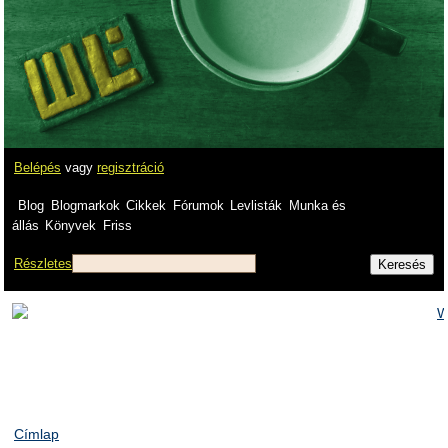
Belépés
vagy
regisztráció
Blog
Blogmarkok
Cikkek
Fórumok
Levlisták
Munka és
állás
Könyvek
Friss
Részletes
Címlap