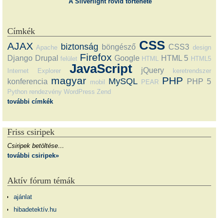
A Silverlight rövid története
Címkék
CSS
AJAX
biztonság
böngésző
CSS3
Apache
design
Firefox
Django
Drupal
Google
HTML 5
felület
HTML
HTML5
JavaScript
jQuery
Internet Explorer
keretrendszer
magyar
PHP
MySQL
konferencia
PHP 5
mobil
PEAR
Python
rendezvény
WordPress
Zend
további címkék
Friss csiripek
Csiripek betöltése…
további csiripek»
Aktív fórum témák
ajánlat
hibadetektív.hu