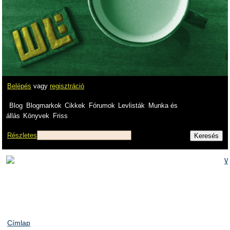
Belépés
vagy
regisztráció
Blog
Blogmarkok
Cikkek
Fórumok
Levlisták
Munka és
állás
Könyvek
Friss
Részletes
Címlap