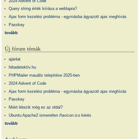
2024 Advent of Code
Query string érték kiírása a weblapra?
Ajax form kezelési probléma - egymásba ágyazott ajax meghívás
Passkey
tovább
Új fórum témák
ajánlat
hibadetektív.hu
PHPMailer mauális telepítése 2025-ben
2024 Advent of Code
Ajax form kezelési probléma - egymásba ágyazott ajax meghívás
Passkey
Miért létezik még ez az oldal?
Ubuntu Apache2 ismeretlen /favicon.ico kérés
tovább