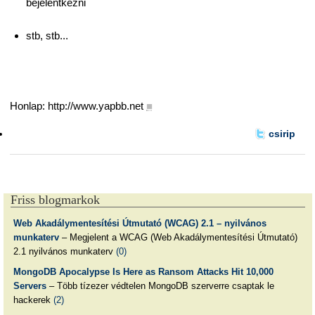
bejelentkezni
stb, stb...
Honlap: http://www.yapbb.net
■
csirip
Friss blogmarkok
Web Akadálymentesítési Útmutató (WCAG) 2.1 – nyilvános
munkaterv
– Megjelent a WCAG (Web Akadálymentesítési Útmutató)
2.1 nyilvános munkaterv
(0)
MongoDB Apocalypse Is Here as Ransom Attacks Hit 10,000
Servers
– Több tízezer védtelen MongoDB szerverre csaptak le
hackerek
(2)