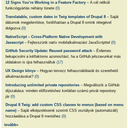
12 Signs You’re Working in a Feature Factory
– A cél nélküli
funkciógyártás néhány tünete
(0)
Translatable, custom dates in Twig templates of Drupal 8
– Saját
dátumok megjelenítése, fordíthatóan a Drupal 8 smink rétegével
dolgozva
(0)
NativeScript – Cross-Platform Native Development with
Javascript
– Fejlesszünk natív mobilalkalmazást JavaScripttel
(0)
GitHub Security Update: Reused password attack
– Érdemes
bekapcsolni a kétfaktoros azonosítást, ha a GitHub jelszavunkat más
oldalakon is újra felhasználtuk
(17)
UX Design könyv
– Hogyan tervezz felhasználóbarát és szerethető
alkalmazásokat?
(0)
Introducing unlimited private repositories
– Megváltozik a GitHub
díjszabása: minden előfizetéshez korlátlan számú privát repository
jár
(0)
Drupal 8 Twig: add custom CSS classes to menus (based on menu
name)
– Saját elképzeléseink szerinti CSS osztályok (automatizált)
hozzáadása a Drupal 8 menüihez
(0)
tovább»