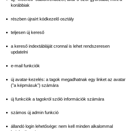
korábbiak
részben újraírt kódkezelő osztály
teljesen új kereső
a kereső indextábláját cronnal is lehet rendszeresen
updatelni
e-mail funkciók
új avatar-kezelés: a tagok megadhatnak egy linket az avatar
("a képmásuk") számára
új funkciók a tagokról szóló információk számára
számos új admin funkció
állandó login lehetősége: nem kell minden alkalommal