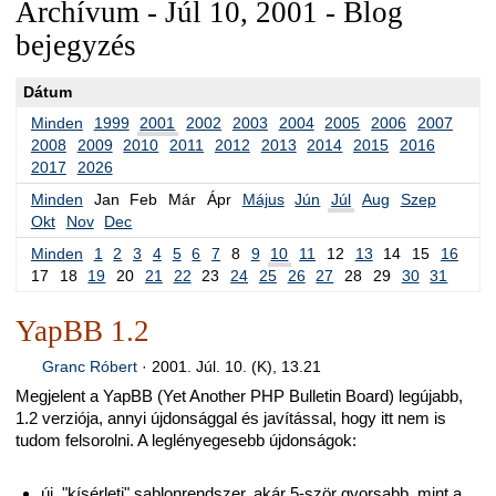
Archívum - Júl 10, 2001 - Blog
bejegyzés
Dátum
Minden
1999
2001
2002
2003
2004
2005
2006
2007
2008
2009
2010
2011
2012
2013
2014
2015
2016
2017
2026
Minden
Jan
Feb
Már
Ápr
Május
Jún
Júl
Aug
Szep
Okt
Nov
Dec
Minden
1
2
3
4
5
6
7
8
9
10
11
12
13
14
15
16
17
18
19
20
21
22
23
24
25
26
27
28
29
30
31
YapBB 1.2
Granc Róbert
·
2001. Júl. 10. (K), 13.21
Megjelent a YapBB (Yet Another PHP Bulletin Board) legújabb,
1.2 verziója, annyi újdonsággal és javítással, hogy itt nem is
tudom felsorolni. A leglényegesebb újdonságok:
új, "kísérleti" sablonrendszer, akár 5-ször gyorsabb, mint a