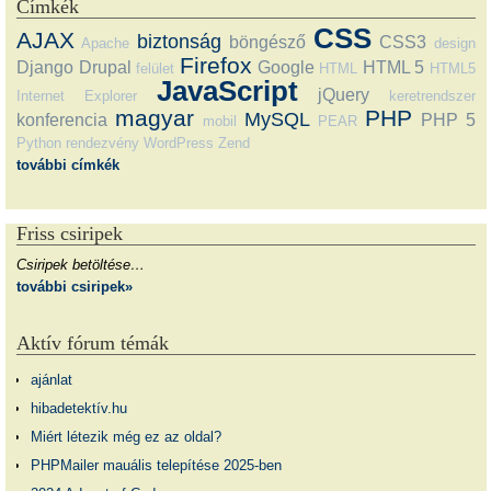
Címkék
CSS
AJAX
biztonság
böngésző
CSS3
Apache
design
Firefox
Django
Drupal
Google
HTML 5
felület
HTML
HTML5
JavaScript
jQuery
Internet Explorer
keretrendszer
magyar
PHP
MySQL
konferencia
PHP 5
mobil
PEAR
Python
rendezvény
WordPress
Zend
további címkék
Friss csiripek
Csiripek betöltése…
további csiripek»
Aktív fórum témák
ajánlat
hibadetektív.hu
Miért létezik még ez az oldal?
PHPMailer mauális telepítése 2025-ben